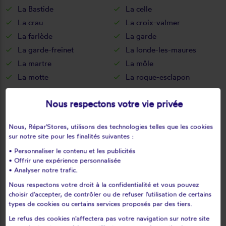
La Bastide
La celle
La crau
La croix-valmer
La farlède
La garde
La garde-freinet
La londe-les-maures
La martre
La môle
La motte
La roque-esclapon
La roquebrussanne
La seyne-sur-mer
Nous respectons votre vie privée
La valette-du-var
La verdière
Le beausset
Le bourguet
Nous, Répar'Stores, utilisons des technologies telles que les cookies
Le cannet-des-maures
Le castellet
sur notre site pour les finalités suivantes :
Le lavandou
Le luc
• Personnaliser le contenu et les publicités
Le muy
Le plan-de-la-tour
• Offrir une expérience personnalisée
• Analyser notre trafic.
Le pradet
Le revest-les-eaux
Nous respectons votre droit à la confidentialité et vous pouvez
Le thoronet
Le val
choisir d'accepter, de contrôler ou de refuser l'utilisation de certains
Les adrets-de-l'estérel
Les arcs
types de cookies ou certains services proposés par des tiers.
Les mayons
Les salles-sur-verdon
Le refus des cookies n'affectera pas votre navigation sur notre site