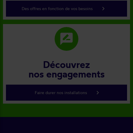
keyboard_arrow_right
Des offres en fonction de vos besoins
rate_review
Découvrez
nos engagements
keyboard_arrow_right
Faire durer nos installations