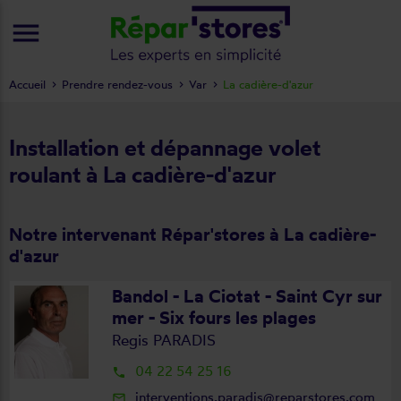
menu
Accueil
Prendre rendez-vous
Var
La cadière-d'azur
Installation et dépannage volet
roulant à La cadière-d'azur
Notre intervenant Répar'stores à La cadière-
d'azur
Bandol - La Ciotat - Saint Cyr sur
mer - Six fours les plages
Regis PARADIS
04 22 54 25 16
local_phone
interventions.paradis@reparstores.com
mail_outline