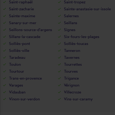
Saint-raphaël
Saint-tropez
Saint-zacharie
Sainte-anastasie-sur-issole
Sainte-maxime
Salernes
Sanary-sur-mer
Seillans
Seillons-source-d'argens
Signes
Sillans-la-cascade
Six-fours-les-plages
Solliès-pont
Solliès-toucas
Solliès-ville
Tanneron
Taradeau
Tavernes
Toulon
Tourrettes
Tourtour
Tourves
Trans-en-provence
Trigance
Varages
Vérignon
Vidauban
Villecroze
Vinon-sur-verdon
Vins-sur-caramy