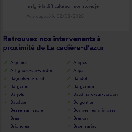
malgré la difficulté sur mon store, je
suis satisfait du résultat et du
Avis déposé le 02/08/2026
déroulement de cette opération, devis,
commande, délai qualité de la toile et
Retrouvez nos intervenants à
de la pose je recommande ????
proximité de La cadière-d'azur
Aiguines
Ampus
Artignosc-sur-verdon
Aups
Bagnols-en-forêt
Bandol
Bargème
Bargemon
Barjols
Baudinard-sur-verdon
Bauduen
Belgentier
Besse-sur-issole
Bormes-les-mimosas
Bras
Brenon
Brignoles
Brue-auriac