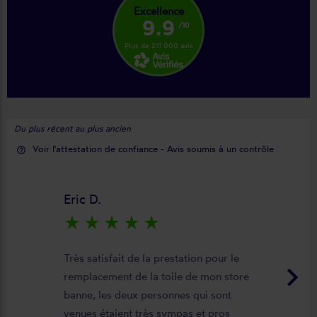
Excellence
9.9
/10
Plus de 211 000 avis
Du plus récent au plus ancien
Voir l'attestation de confiance - Avis soumis à un contrôle
help_outline
Eric D.
star_rate
star_rate
star_rate
star_rate
star_rate
Très satisfait de la prestation pour le
keyboard_arrow_right
remplacement de la toile de mon store
banne, les deux personnes qui sont
venues étaient très sympas et pros