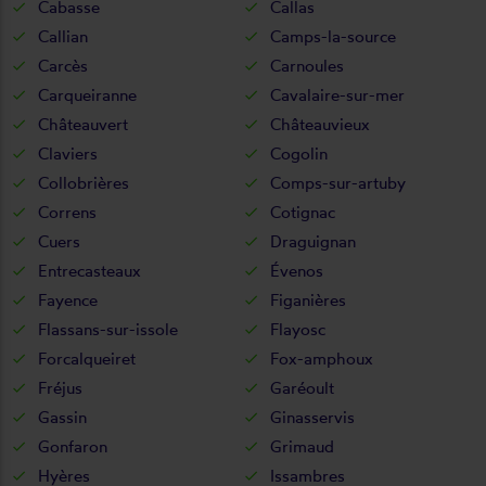
Cabasse
Callas
Callian
Camps-la-source
Carcès
Carnoules
Carqueiranne
Cavalaire-sur-mer
Châteauvert
Châteauvieux
Claviers
Cogolin
Collobrières
Comps-sur-artuby
Correns
Cotignac
Cuers
Draguignan
Entrecasteaux
Évenos
Fayence
Figanières
Flassans-sur-issole
Flayosc
Forcalqueiret
Fox-amphoux
Fréjus
Garéoult
Gassin
Ginasservis
Gonfaron
Grimaud
Hyères
Issambres