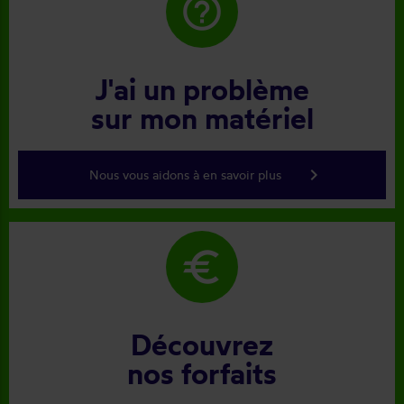
help_outline
J'ai un problème
sur mon matériel
keyboard_arrow_right
Nous vous aidons à en savoir plus
euro
Découvrez
nos forfaits