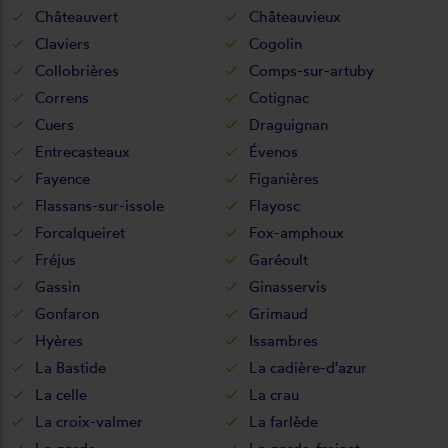
Châteauvert
Châteauvieux
Claviers
Cogolin
Collobrières
Comps-sur-artuby
Correns
Cotignac
Cuers
Draguignan
Entrecasteaux
Évenos
Fayence
Figanières
Flassans-sur-issole
Flayosc
Forcalqueiret
Fox-amphoux
Fréjus
Garéoult
Gassin
Ginasservis
Gonfaron
Grimaud
Hyères
Issambres
La Bastide
La cadière-d'azur
La celle
La crau
La croix-valmer
La farlède