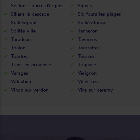
Seillons-source-d'argens
Signes
Sillans-la-cascade
Six-fours-les-plages
Solliès-pont
Solliès-toucas
Solliès-ville
Tanneron
Taradeau
Tavernes
Toulon
Tourrettes
Tourtour
Tourves
Trans-en-provence
Trigance
Varages
Vérignon
Vidauban
Villecroze
Vinon-sur-verdon
Vins-sur-caramy