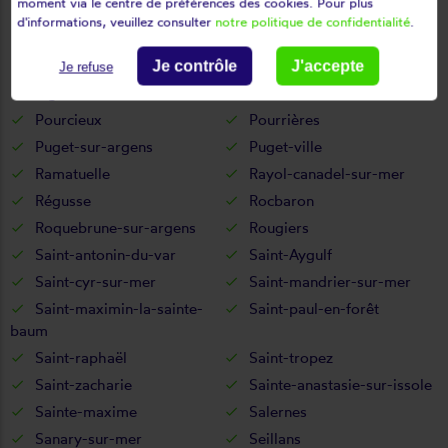
moment via le centre de préférences des cookies. Pour plus
Montmeyan
Nans-les-pins
d'informations, veuillez consulter
notre politique de confidentialité
.
Néoules
Ollières
Ollioules
Pierrefeu-du-var
Je contrôle
J'accepte
Je refuse
Pignans
Pontevès
Pourcieux
Pourrières
Puget-sur-argens
Puget-ville
Ramatuelle
Rayol-canadel-sur-mer
Régusse
Rocbaron
Roquebrune-sur-argens
Rougiers
Saint-antonin-du-var
Saint-Aygulf
Saint-cyr-sur-mer
Saint-mandrier-sur-mer
Saint-maximin-la-sainte-
Saint-paul-en-forêt
baum
Saint-raphaël
Saint-tropez
Saint-zacharie
Sainte-anastasie-sur-issole
Sainte-maxime
Salernes
Sanary-sur-mer
Seillans