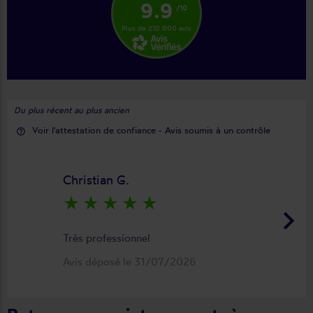
9.9
/10
Plus de 210 000 avis
Du plus récent au plus ancien
Voir l'attestation de confiance - Avis soumis à un contrôle
help_outline
Christian G.
star_rate
star_rate
star_rate
star_rate
star_rate
keyboard_arrow_right
Très professionnel
Avis déposé le 31/07/2026