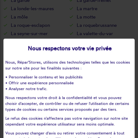
La garde
La garde-freinet
La londe-les-maures
La martre
La môle
La motte
La roque-esclapon
La roquebrussanne
La seyne-sur-mer
La valette-du-var
La verdière
Le beausset
Nous respectons votre vie privée
Le bourguet
Le cannet-des-maures
Le castellet
Le lavandou
Nous, Répar'Stores, utilisons des technologies telles que les cookies
Le luc
Le muy
sur notre site pour les finalités suivantes :
Le plan-de-la-tour
Le pradet
• Personnaliser le contenu et les publicités
• Offrir une expérience personnalisée
Le revest-les-eaux
Le thoronet
• Analyser notre trafic.
Le val
Les adrets-de-l'estérel
Nous respectons votre droit à la confidentialité et vous pouvez
Les arcs
Les mayons
choisir d'accepter, de contrôler ou de refuser l'utilisation de certains
Les salles-sur-verdon
Lorgues
types de cookies ou certains services proposés par des tiers.
Mazaugues
Méounes-lès-montrieux
Le refus des cookies n'affectera pas votre navigation sur notre site
cependant votre expérience utilisateur sera moins optimale.
Moissac-bellevue
Mons
Montauroux
Montfort-sur-argens
Vous pouvez changer d'avis ou retirer votre consentement à tout