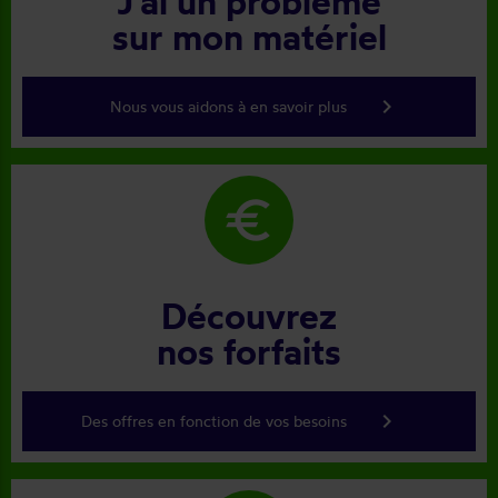
J'ai un problème
sur mon matériel
keyboard_arrow_right
Nous vous aidons à en savoir plus
euro
Découvrez
nos forfaits
keyboard_arrow_right
Des offres en fonction de vos besoins