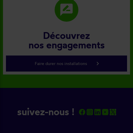
rate_review
Découvrez
nos engagements
keyboard_arrow_right
Faire durer nos installations
suivez-nous !