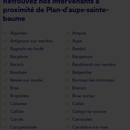
Retrouvez nos intervenants à
proximité de Plan-d'aups-sainte-
baume
Aiguines
Ampus
Artignosc-sur-verdon
Aups
Bagnols-en-forêt
Bandol
Bargème
Bargemon
Barjols
Baudinard-sur-verdon
Bauduen
Belgentier
Besse-sur-issole
Bormes-les-mimosas
Bras
Brenon
Brignoles
Brue-auriac
Cabasse
Callas
Callian
Camps-la-source
Carcès
Carnoules
Carqueiranne
Cavalaire-sur-mer