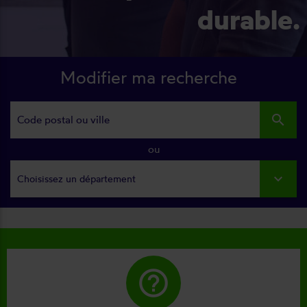
durable.
Modifier ma recherche
search
ou
Choisissez un département
help_outline