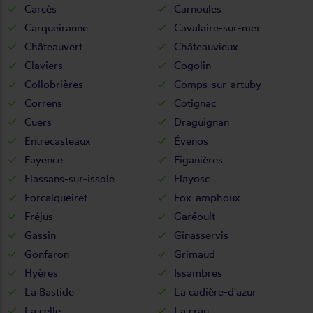
Carcès
Carnoules
Carqueiranne
Cavalaire-sur-mer
Châteauvert
Châteauvieux
Claviers
Cogolin
Collobrières
Comps-sur-artuby
Correns
Cotignac
Cuers
Draguignan
Entrecasteaux
Évenos
Fayence
Figanières
Flassans-sur-issole
Flayosc
Forcalqueiret
Fox-amphoux
Fréjus
Garéoult
Gassin
Ginasservis
Gonfaron
Grimaud
Hyères
Issambres
La Bastide
La cadière-d'azur
La celle
La crau