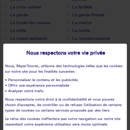
La croix-valmer
La farlède
La garde
La garde-freinet
La londe-les-maures
La martre
La môle
La motte
La roque-esclapon
La roquebrussanne
La seyne-sur-mer
La valette-du-var
Nous respectons votre vie privée
La verdière
Le beausset
Le bourguet
Le cannet-des-maures
Nous, Répar'Stores, utilisons des technologies telles que les cookies
Le castellet
Le lavandou
sur notre site pour les finalités suivantes :
Le luc
Le muy
• Personnaliser le contenu et les publicités
Le plan-de-la-tour
Le pradet
• Offrir une expérience personnalisée
• Analyser notre trafic.
Le revest-les-eaux
Le thoronet
Nous respectons votre droit à la confidentialité et vous pouvez
Le val
Les adrets-de-l'estérel
choisir d'accepter, de contrôler ou de refuser l'utilisation de certains
Les arcs
Les mayons
types de cookies ou certains services proposés par des tiers.
Les salles-sur-verdon
Lorgues
Le refus des cookies n'affectera pas votre navigation sur notre site
Mazaugues
Méounes-lès-montrieux
cependant votre expérience utilisateur sera moins optimale.