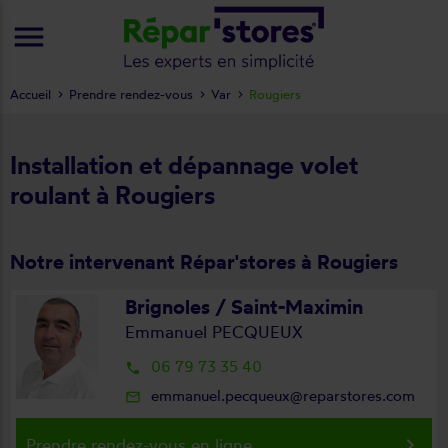
menu
Accueil
Prendre rendez-vous
Var
Rougiers
Installation et dépannage volet
roulant à Rougiers
Notre intervenant Répar'stores à Rougiers
Brignoles / Saint-Maximin
Emmanuel PECQUEUX
06 79 73 35 40
local_phone
emmanuel.pecqueux@reparstores.com
mail_outline
keyboard_arrow_right
Prendre rendez-vous en ligne