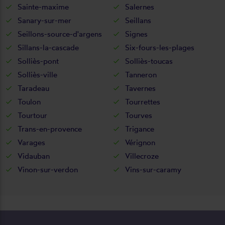
Sainte-maxime
Salernes
Sanary-sur-mer
Seillans
Seillons-source-d'argens
Signes
Sillans-la-cascade
Six-fours-les-plages
Solliès-pont
Solliès-toucas
Solliès-ville
Tanneron
Taradeau
Tavernes
Toulon
Tourrettes
Tourtour
Tourves
Trans-en-provence
Trigance
Varages
Vérignon
Vidauban
Villecroze
Vinon-sur-verdon
Vins-sur-caramy