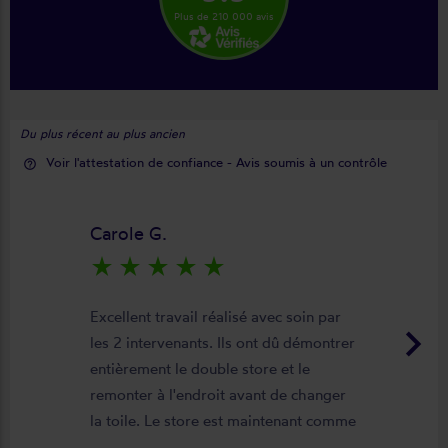
Plus de 210 000 avis
Du plus récent au plus ancien
Voir l'attestation de confiance - Avis soumis à un contrôle
help_outline
Carole G.
star_rate
star_rate
star_rate
star_rate
star_rate
Excellent travail réalisé avec soin par
keyboard_arrow_right
les 2 intervenants. Ils ont dû démontrer
entièrement le double store et le
remonter à l'endroit avant de changer
la toile. Le store est maintenant comme
neuf, parfaitement positionné et