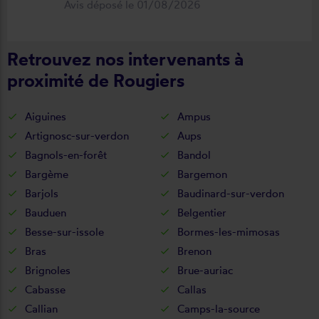
Avis déposé le 01/08/2026
fonctionnel. Je recommande vivement
cette entreprise.
Retrouvez nos intervenants à
proximité de Rougiers
Aiguines
Ampus
Artignosc-sur-verdon
Aups
Bagnols-en-forêt
Bandol
Bargème
Bargemon
Barjols
Baudinard-sur-verdon
Bauduen
Belgentier
Besse-sur-issole
Bormes-les-mimosas
Bras
Brenon
Brignoles
Brue-auriac
Cabasse
Callas
Callian
Camps-la-source