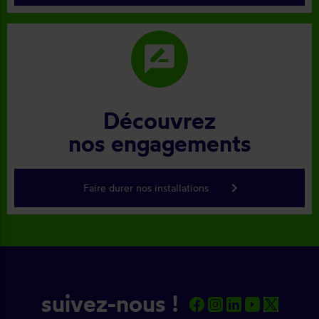
rate_review
Découvrez
nos engagements
keyboard_arrow_right
Faire durer nos installations
suivez-nous !