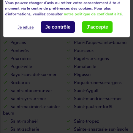
Moissac-bellevue
Mons
Vous pouvez changer d'avis ou retirer votre consentement à tout
moment via le centre de préférences des cookies. Pour plus
Montauroux
Montfort-sur-argens
d'informations, veuillez consulter
notre politique de confidentialité
.
Montmeyan
Nans-les-pins
Néoules
Ollières
Je contrôle
J'accepte
Je refuse
Ollioules
Pierrefeu-du-var
Pignans
Plan-d'aups-sainte-baume
Pontevès
Pourcieux
Pourrières
Puget-sur-argens
Puget-ville
Ramatuelle
Rayol-canadel-sur-mer
Régusse
Rocbaron
Roquebrune-sur-argens
Saint-antonin-du-var
Saint-Aygulf
Saint-cyr-sur-mer
Saint-mandrier-sur-mer
Saint-maximin-la-sainte-
Saint-paul-en-forêt
baum
Saint-raphaël
Saint-tropez
Saint-zacharie
Sainte-anastasie-sur-issole