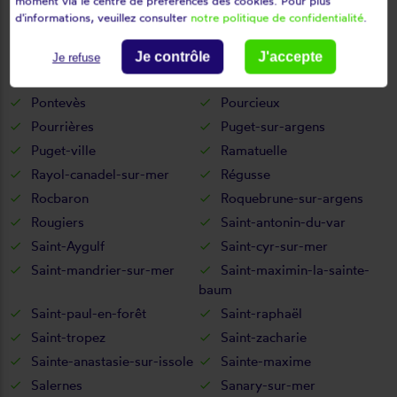
moment via le centre de préférences des cookies. Pour plus
Montmeyan
Nans-les-pins
d'informations, veuillez consulter
notre politique de confidentialité
.
Néoules
Ollières
Ollioules
Pierrefeu-du-var
Je contrôle
J'accepte
Je refuse
Pignans
Plan-d'aups-sainte-baume
Pontevès
Pourcieux
Pourrières
Puget-sur-argens
Puget-ville
Ramatuelle
Rayol-canadel-sur-mer
Régusse
Rocbaron
Roquebrune-sur-argens
Rougiers
Saint-antonin-du-var
Saint-Aygulf
Saint-cyr-sur-mer
Saint-mandrier-sur-mer
Saint-maximin-la-sainte-
baum
Saint-paul-en-forêt
Saint-raphaël
Saint-tropez
Saint-zacharie
Sainte-anastasie-sur-issole
Sainte-maxime
Salernes
Sanary-sur-mer