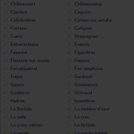
Châteauvert
Châteauvieux
Claviers
Cogolin
Collobrières
Comps-sur-artuby
Correns
Cotignac
Cuers
Draguignan
Entrecasteaux
Évenos
Fayence
Figanières
Flassans-sur-issole
Flayosc
Forcalqueiret
Fox-amphoux
Fréjus
Garéoult
Gassin
Ginasservis
Gonfaron
Grimaud
Hyères
Issambres
La Bastide
La cadière-d'azur
La celle
La crau
La croix-valmer
La farlède
La garde
La garde-freinet