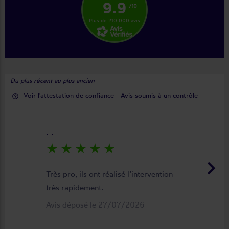
9.9
/10
Plus de 210 000 avis
Du plus récent au plus ancien
Voir l'attestation de confiance - Avis soumis à un contrôle
help_outline
. .
star_rate
star_rate
star_rate
star_rate
star_rate
keyboard_arrow_right
Très pro, ils ont réalisé l’intervention
très rapidement.
Avis déposé le 27/07/2026