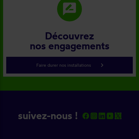
rate_review
Découvrez
nos engagements
keyboard_arrow_right
Faire durer nos installations
suivez-nous !