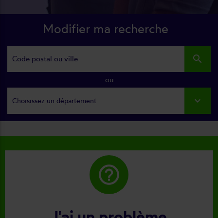
Modifier ma recherche
search
ou
Choisissez un département
help_outline
J'ai un problème