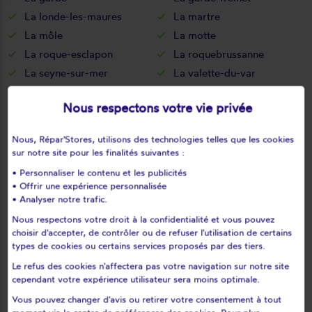
La londe-les-maures
La martre
La môle
La motte
La roque-esclapon
La roquebrussanne
La seyne-sur-mer
La valette-du-var
La verdière
Le beausset
Nous respectons votre vie privée
Le bourguet
Le cannet-des-maures
Le castellet
Le lavandou
Nous, Répar'Stores, utilisons des technologies telles que les cookies
Le luc
Le muy
sur notre site pour les finalités suivantes :
Le plan-de-la-tour
Le pradet
• Personnaliser le contenu et les publicités
Le revest-les-eaux
Le thoronet
• Offrir une expérience personnalisée
• Analyser notre trafic.
Le val
Les adrets-de-l'estérel
Nous respectons votre droit à la confidentialité et vous pouvez
Les arcs
Les mayons
choisir d'accepter, de contrôler ou de refuser l'utilisation de certains
Les salles-sur-verdon
Lorgues
types de cookies ou certains services proposés par des tiers.
Mazaugues
Méounes-lès-montrieux
Le refus des cookies n'affectera pas votre navigation sur notre site
Moissac-bellevue
Mons
cependant votre expérience utilisateur sera moins optimale.
Montauroux
Montfort-sur-argens
Vous pouvez changer d'avis ou retirer votre consentement à tout