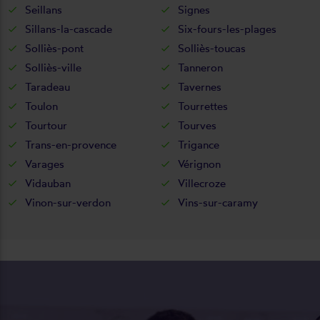
Seillans
Signes
Sillans-la-cascade
Six-fours-les-plages
Solliès-pont
Solliès-toucas
Solliès-ville
Tanneron
Taradeau
Tavernes
Toulon
Tourrettes
Tourtour
Tourves
Trans-en-provence
Trigance
Varages
Vérignon
Vidauban
Villecroze
Vinon-sur-verdon
Vins-sur-caramy