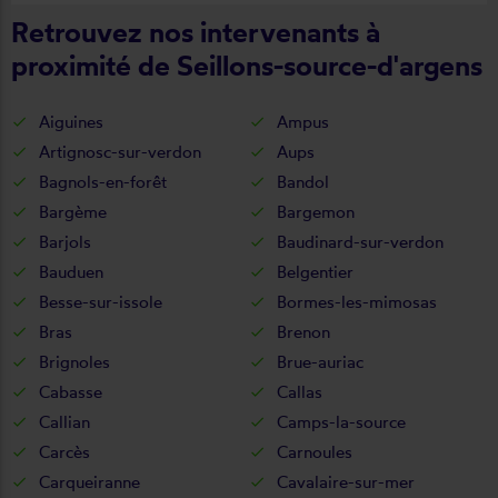
Retrouvez nos intervenants à
proximité de Seillons-source-d'argens
Aiguines
Ampus
Artignosc-sur-verdon
Aups
Bagnols-en-forêt
Bandol
Bargème
Bargemon
Barjols
Baudinard-sur-verdon
Bauduen
Belgentier
Besse-sur-issole
Bormes-les-mimosas
Bras
Brenon
Brignoles
Brue-auriac
Cabasse
Callas
Callian
Camps-la-source
Carcès
Carnoules
Carqueiranne
Cavalaire-sur-mer