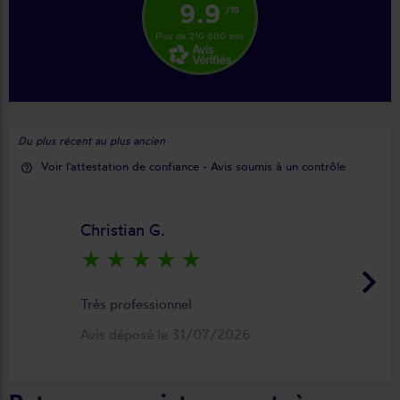
9.9
/10
Plus de 210 000 avis
Du plus récent au plus ancien
Voir l'attestation de confiance - Avis soumis à un contrôle
help_outline
Christian G.
star_rate
star_rate
star_rate
star_rate
star_rate
keyboard_arrow_right
Très professionnel
Avis déposé le 31/07/2026