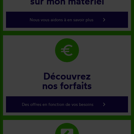
sur mon matériel
keyboard_arrow_right
Nous vous aidons à en savoir plus
euro
Découvrez
nos forfaits
keyboard_arrow_right
Des offres en fonction de vos besoins