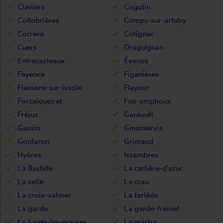
Claviers
Cogolin
Collobrières
Comps-sur-artuby
Correns
Cotignac
Cuers
Draguignan
Entrecasteaux
Évenos
Fayence
Figanières
Flassans-sur-issole
Flayosc
Forcalqueiret
Fox-amphoux
Fréjus
Garéoult
Gassin
Ginasservis
Gonfaron
Grimaud
Hyères
Issambres
La Bastide
La cadière-d'azur
La celle
La crau
La croix-valmer
La farlède
La garde
La garde-freinet
La londe-les-maures
La martre