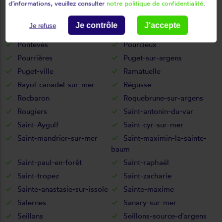
d'informations, veuillez consulter
notre politique de confidentialité
.
Néoules
Ollières
Ollioules
Pierrefeu-du-var
Je contrôle
J'accepte
Je refuse
Pignans
Plan-d'aups-sainte-baume
Pontevès
Pourcieux
Pourrières
Puget-sur-argens
Puget-ville
Ramatuelle
Rayol-canadel-sur-mer
Régusse
Rocbaron
Roquebrune-sur-argens
Rougiers
Saint-antonin-du-var
Saint-Aygulf
Saint-cyr-sur-mer
Saint-mandrier-sur-mer
Saint-maximin-la-sainte-
baum
Saint-paul-en-forêt
Saint-raphaël
Saint-tropez
Saint-zacharie
Sainte-anastasie-sur-issole
Sainte-maxime
Salernes
Sanary-sur-mer
Seillans
Seillons-source-d'argens