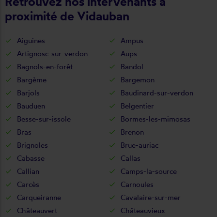
Retrouvez nos intervenants à
proximité de Vidauban
Aiguines
Ampus
Artignosc-sur-verdon
Aups
Bagnols-en-forêt
Bandol
Bargème
Bargemon
Barjols
Baudinard-sur-verdon
Bauduen
Belgentier
Besse-sur-issole
Bormes-les-mimosas
Bras
Brenon
Brignoles
Brue-auriac
Cabasse
Callas
Callian
Camps-la-source
Carcès
Carnoules
Carqueiranne
Cavalaire-sur-mer
Châteauvert
Châteauvieux