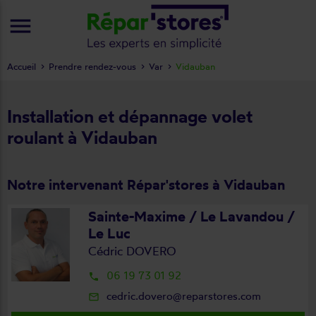
menu
Accueil
Prendre rendez-vous
Var
Vidauban
Installation et dépannage volet
roulant à Vidauban
Notre intervenant Répar'stores à Vidauban
Sainte-Maxime / Le Lavandou /
Le Luc
Cédric DOVERO
06 19 73 01 92
local_phone
cedric.dovero@reparstores.com
mail_outline