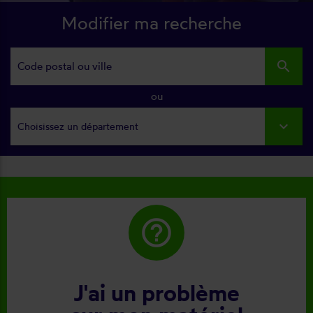
Modifier ma recherche
search
ou
Choisissez un département
help_outline
J'ai un problème