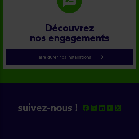
rate_review
Découvrez
nos engagements
keyboard_arrow_right
Faire durer nos installations
suivez-nous !