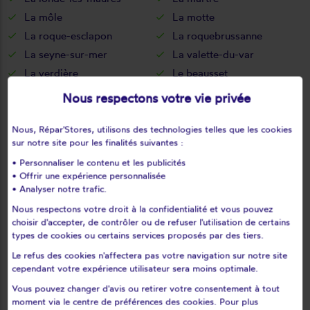
La môle
La motte
La roque-esclapon
La roquebrussanne
La seyne-sur-mer
La valette-du-var
La verdière
Le beausset
Le bourguet
Le cannet-des-maures
Nous respectons votre vie privée
Le castellet
Le lavandou
Le luc
Le muy
Nous, Répar'Stores, utilisons des technologies telles que les cookies
sur notre site pour les finalités suivantes :
Le plan-de-la-tour
Le pradet
• Personnaliser le contenu et les publicités
Le revest-les-eaux
Le thoronet
• Offrir une expérience personnalisée
Le val
Les adrets-de-l'estérel
• Analyser notre trafic.
Les arcs
Les mayons
Nous respectons votre droit à la confidentialité et vous pouvez
Les salles-sur-verdon
Lorgues
choisir d'accepter, de contrôler ou de refuser l'utilisation de certains
types de cookies ou certains services proposés par des tiers.
Mazaugues
Méounes-lès-montrieux
Le refus des cookies n'affectera pas votre navigation sur notre site
Moissac-bellevue
Mons
cependant votre expérience utilisateur sera moins optimale.
Montauroux
Montfort-sur-argens
Vous pouvez changer d'avis ou retirer votre consentement à tout
Montmeyan
Nans-les-pins
moment via le centre de préférences des cookies. Pour plus