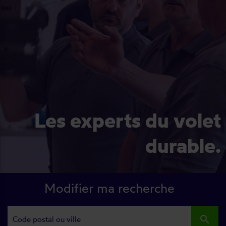
Les experts du volet
durable.
Modifier ma recherche
search