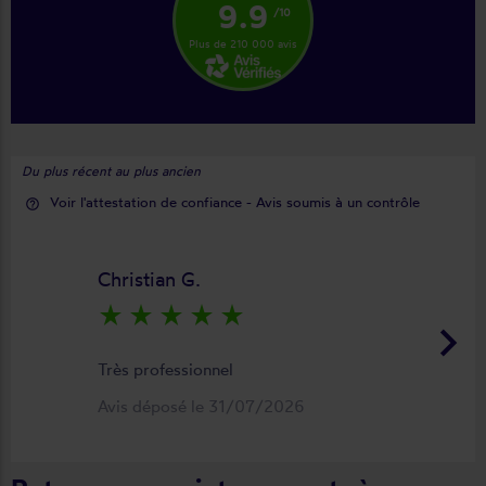
9.9
/10
Plus de 210 000 avis
Du plus récent au plus ancien
Voir l'attestation de confiance - Avis soumis à un contrôle
help_outline
Christian G.
star_rate
star_rate
star_rate
star_rate
star_rate
keyboard_arrow_right
Très professionnel
Avis déposé le 31/07/2026