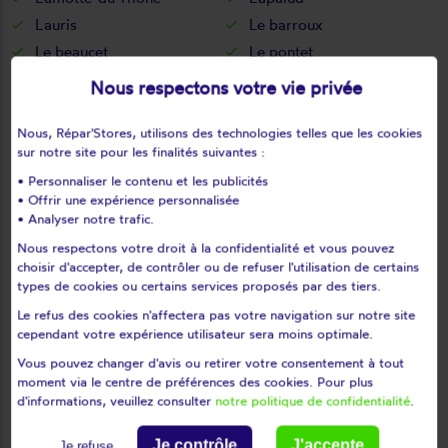
Lauris
Le barroux
Le beaucet
Le pontet
Le thor
Lioux
Nous respectons votre vie privée
Loriol-du-comtat
Lourmarin
L'isle-sur-la-sorgue
Malaucène
Nous, Répar'Stores, utilisons des technologies telles que les cookies
sur notre site pour les finalités suivantes :
Malemort-du-comtat
Mazan
• Personnaliser le contenu et les publicités
Ménerbes
Mérindol
• Offrir une expérience personnalisée
Méthamis
Modène
• Analyser notre trafic.
Mondragon
Monieux
Nous respectons votre droit à la confidentialité et vous pouvez
Monteux
Morières-lès-avignon
choisir d'accepter, de contrôler ou de refuser l'utilisation de certains
types de cookies ou certains services proposés par des tiers.
Mormoiron
Mornas
Le refus des cookies n'affectera pas votre navigation sur notre site
Oppède
Orange
cependant votre expérience utilisateur sera moins optimale.
Pernes-les-fontaines
Pertuis
Vous pouvez changer d'avis ou retirer votre consentement à tout
Peypin-d'aigues
Puget
moment via le centre de préférences des cookies. Pour plus
d'informations, veuillez consulter
notre politique de confidentialité
.
Puyméras
Puyvert
Rasteau
Richerenches
Je contrôle
J'accepte
Je refuse