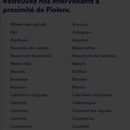
Retrouvez nos intervenants à
proximité de Piolenc
Althen-des-paluds
Ansouis
Apt
Aubignan
Auribeau
Avignon
Beaumes-de-venise
Beaumettes
Beaumont-de-pertuis
Beaumont-du-ventoux
Bédarrides
Bédoin
Blauvac
Bollène
Bonnieux
Brantes
Buisson
Buoux
Cabrières-d'aigues
Cabrières-d'avignon
Cadenet
Caderousse
Cairanne
Camaret-sur-aigues
Caromb
Carpentras
Caseneuve
Castellet