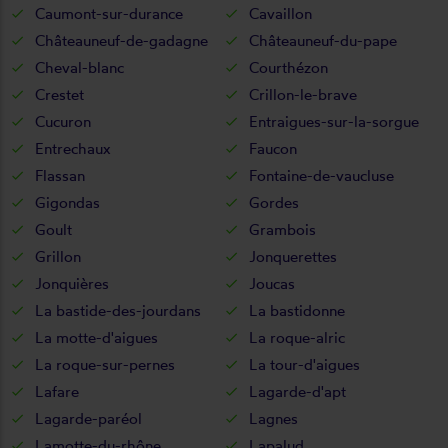
Caumont-sur-durance
Cavaillon
Châteauneuf-de-gadagne
Châteauneuf-du-pape
Cheval-blanc
Courthézon
Crestet
Crillon-le-brave
Cucuron
Entraigues-sur-la-sorgue
Entrechaux
Faucon
Flassan
Fontaine-de-vaucluse
Gigondas
Gordes
Goult
Grambois
Grillon
Jonquerettes
Jonquières
Joucas
La bastide-des-jourdans
La bastidonne
La motte-d'aigues
La roque-alric
La roque-sur-pernes
La tour-d'aigues
Lafare
Lagarde-d'apt
Lagarde-paréol
Lagnes
Lamotte-du-rhône
Lapalud