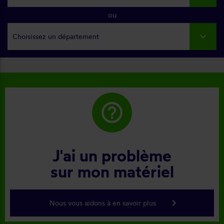
ou
Choisissez un département
help_outline
J'ai un problème
sur mon matériel
keyboard_arrow_right
Nous vous aidons à en savoir plus