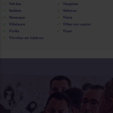
Valréas
Vaugines
Vedène
Velleron
Venasque
Viens
Villelaure
Villes-sur-auzon
Violès
Visan
Vitrolles-en-lubéron