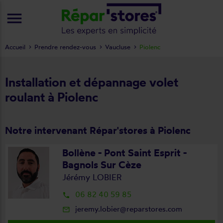
menu
Accueil
Prendre rendez-vous
Vaucluse
Piolenc
Installation et dépannage volet
roulant à Piolenc
Notre intervenant Répar'stores à Piolenc
Bollène - Pont Saint Esprit -
Bagnols Sur Cèze
Jérémy LOBIER
06 82 40 59 85
local_phone
jeremy.lobier@reparstores.com
mail_outline