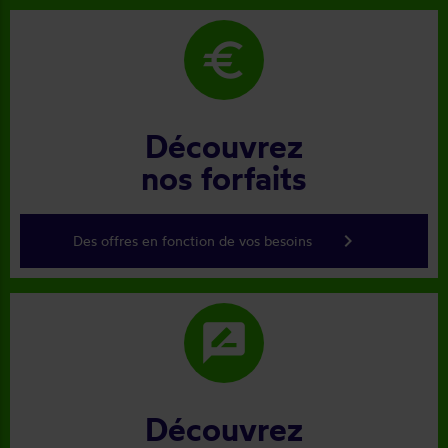
euro
Découvrez
nos forfaits
keyboard_arrow_right
Des offres en fonction de vos besoins
rate_review
Découvrez