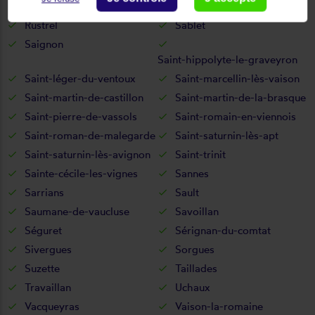
Roaix
Robion
Rustrel
Sablet
Saignon
Saint-hippolyte-le-graveyron
Saint-léger-du-ventoux
Saint-marcellin-lès-vaison
Saint-martin-de-castillon
Saint-martin-de-la-brasque
Saint-pierre-de-vassols
Saint-romain-en-viennois
Saint-roman-de-malegarde
Saint-saturnin-lès-apt
Saint-saturnin-lès-avignon
Saint-trinit
Sainte-cécile-les-vignes
Sannes
Sarrians
Sault
Saumane-de-vaucluse
Savoillan
Séguret
Sérignan-du-comtat
Sivergues
Sorgues
Suzette
Taillades
Travaillan
Uchaux
Vacqueyras
Vaison-la-romaine