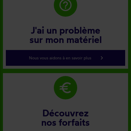
help_outline
J'ai un problème
sur mon matériel
keyboard_arrow_right
Nous vous aidons à en savoir plus
euro
Découvrez
nos forfaits