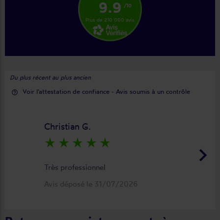
9.9
/10
Plus de 210 000 avis
Du plus récent au plus ancien
Voir l'attestation de confiance - Avis soumis à un contrôle
help_outline
Christian G.
star_rate
star_rate
star_rate
star_rate
star_rate
keyboard_arrow_right
Très professionnel
Avis déposé le 31/07/2026