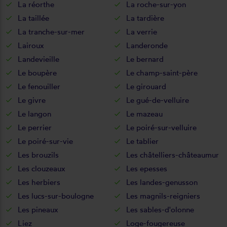
La réorthe
La roche-sur-yon
La taillée
La tardière
La tranche-sur-mer
La verrie
Lairoux
Landeronde
Landevieille
Le bernard
Le boupère
Le champ-saint-père
Le fenouiller
Le girouard
Le givre
Le gué-de-velluire
Le langon
Le mazeau
Le perrier
Le poiré-sur-velluire
Le poiré-sur-vie
Le tablier
Les brouzils
Les châtelliers-châteaumur
Les clouzeaux
Les epesses
Les herbiers
Les landes-genusson
Les lucs-sur-boulogne
Les magnils-reigniers
Les pineaux
Les sables-d'olonne
Liez
Loge-fougereuse