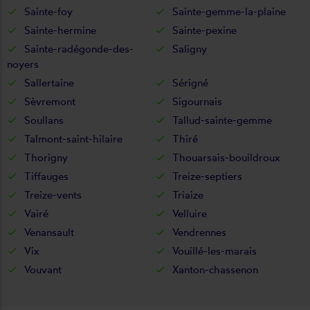
Sainte-foy
Sainte-gemme-la-plaine
Sainte-hermine
Sainte-pexine
Sainte-radégonde-des-
Saligny
noyers
Sallertaine
Sérigné
Sèvremont
Sigournais
Soullans
Tallud-sainte-gemme
Talmont-saint-hilaire
Thiré
Thorigny
Thouarsais-bouildroux
Tiffauges
Treize-septiers
Treize-vents
Triaize
Vairé
Velluire
Venansault
Vendrennes
Vix
Vouillé-les-marais
Vouvant
Xanton-chassenon