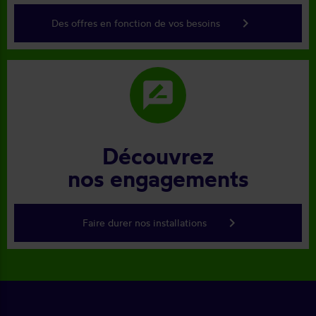
keyboard_arrow_right
Des offres en fonction de vos besoins
rate_review
Découvrez
nos engagements
keyboard_arrow_right
Faire durer nos installations