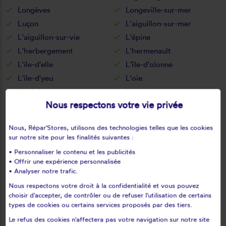
Longèves
Longeville-sur-mer
Luçon
L'aiguillon-sur-mer
L'aiguillon-sur-vie
L'épine
L'herbergement
L'hermenault
L'ile-d'elle
L'île-d'olonne
L'ile-d'yeu
L'oie
L'orbrie
Maché
Nous respectons votre vie privée
Maillé
Maillezais
Mallièvre
Mareuil-sur-lay-dissais
Nous, Répar'Stores, utilisons des technologies telles que les cookies
Marillet
Marsais-sainte-radégonde
sur notre site pour les finalités suivantes :
Martinet
Menomblet
• Personnaliser le contenu et les publicités
Mervent
Mesnard-la-barotière
• Offrir une expérience personnalisée
• Analyser notre trafic.
Monsireigne
Montaigu
Nous respectons votre droit à la confidentialité et vous pouvez
Montournais
Montreuil
choisir d'accepter, de contrôler ou de refuser l'utilisation de certains
Montréverd
Moreilles
types de cookies ou certains services proposés par des tiers.
Mormaison
Mortagne-sur-sèvre
Le refus des cookies n'affectera pas votre navigation sur notre site