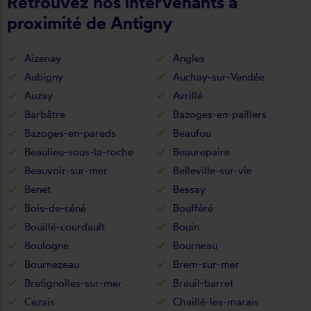
Retrouvez nos intervenants à
proximité de Antigny
Aizenay
Angles
Aubigny
Auchay-sur-Vendée
Auzay
Avrillé
Barbâtre
Bazoges-en-paillers
Bazoges-en-pareds
Beaufou
Beaulieu-sous-la-roche
Beaurepaire
Beauvoir-sur-mer
Belleville-sur-vie
Benet
Bessay
Bois-de-céné
Boufféré
Bouillé-courdault
Bouin
Boulogne
Bourneau
Bournezeau
Brem-sur-mer
Bretignolles-sur-mer
Breuil-barret
Cezais
Chaillé-les-marais