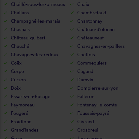
Chaillé-sous-les-ormeaux
Chaix
Challans
Chambretaud
Champagné-les-marais
Chantonnay
Chasnais
Château-d'olonne
Château-guibert
Châteauneuf
Chauché
Chavagnes-en-paillers
Chavagnes-les-redoux
Cheffois
Coëx
Commequiers
Corpe
Cugand
Curzon
Damvix
Doix
Dompierre-sur-yon
Essarts-en-Bocage
Falleron
Faymoreau
Fontenay-le-comte
Fougeré
Foussais-payré
Froidfond
Givrand
Grand'landes
Grosbreuil
Grues
Jard-sur-mer