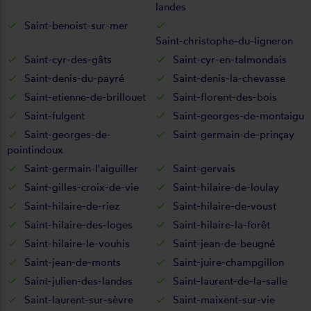
landes
Saint-benoist-sur-mer
Saint-christophe-du-ligneron
Saint-cyr-des-gâts
Saint-cyr-en-talmondais
Saint-denis-du-payré
Saint-denis-la-chevasse
Saint-etienne-de-brillouet
Saint-florent-des-bois
Saint-fulgent
Saint-georges-de-montaigu
Saint-georges-de-
Saint-germain-de-prinçay
pointindoux
Saint-germain-l'aiguiller
Saint-gervais
Saint-gilles-croix-de-vie
Saint-hilaire-de-loulay
Saint-hilaire-de-riez
Saint-hilaire-de-voust
Saint-hilaire-des-loges
Saint-hilaire-la-forêt
Saint-hilaire-le-vouhis
Saint-jean-de-beugné
Saint-jean-de-monts
Saint-juire-champgillon
Saint-julien-des-landes
Saint-laurent-de-la-salle
Saint-laurent-sur-sèvre
Saint-maixent-sur-vie