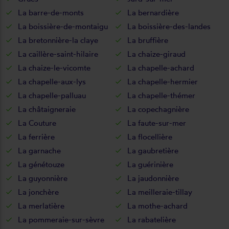
La barre-de-monts
La bernardière
La boissière-de-montaigu
La boissière-des-landes
La bretonnière-la claye
La bruffière
La caillère-saint-hilaire
La chaize-giraud
La chaize-le-vicomte
La chapelle-achard
La chapelle-aux-lys
La chapelle-hermier
La chapelle-palluau
La chapelle-thémer
La châtaigneraie
La copechagnière
La Couture
La faute-sur-mer
La ferrière
La flocellière
La garnache
La gaubretière
La génétouze
La guérinière
La guyonnière
La jaudonnière
La jonchère
La meilleraie-tillay
La merlatière
La mothe-achard
La pommeraie-sur-sèvre
La rabatelière