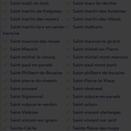
Saint-malô-du-bois
Saint-mars-la-réorthe
Saint-martin-de-fraigneau
Saint-martin-des-fontaines
Saint-martin-des-noyers
Saint-martin-des-tilleuls
Saint-martin-lars-en-sainte-
Saint-mathurin
hermine
Saint-maurice-des-noues
Saint-maurice-le-girard
Saint-Mesmin
Saint-michel-en-l'herm
Saint-michel-le-cloucq
Saint-michel-mont-mercure
Saint-paul-en-pareds
Saint-paul-mont-penit
Saint-Philbert-de-Bouaine
Saint-philbert-de-bouaine
Saint-pierre-du-chemin
Saint-Pierre-le-Vieux
Saint-prouant
Saint-révérend
Saint-Sigismond
Saint-sulpice-en-pareds
Saint-sulpice-le-verdon
Saint-urbain
Saint-Valérien
Saint-vincent-sterlanges
Saint-vincent-sur-graon
Saint-vincent-sur-jard
Sainte-Cécile
Sainte-flaive-des-loups