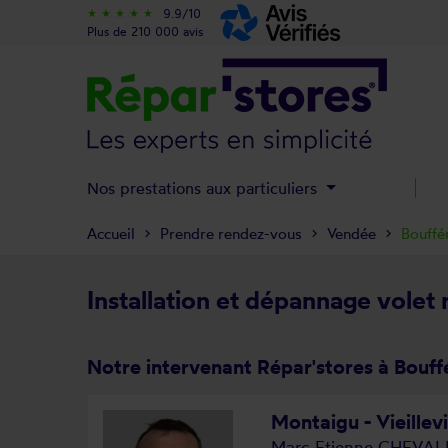
9.9/10
star_rate
star_rate
star_rate
star_rate
star_rate
Plus de 210 000 avis
Nos prestations aux particuliers
Accueil
Prendre rendez-vous
Vendée
Bouffé
Installation et dépannage volet 
Notre intervenant Répar'stores à Bouff
Montaigu - Vieillev
Marc-Etienne CHEVAL