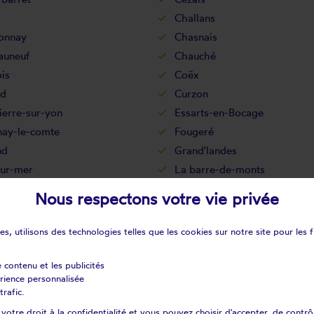
Challans
onnay
Chasnais
auneuf
Chauché
is
Coëx
d
Curzon
erre-sur-yon
Essarts-en-Bocage
nay-le-comte
Fougeré
nd
Grand'landes
sur-mer
La barre-de-monts
ssière-des-landes
La bretonnière-la claye
Nous respectons votre vie privée
ize-giraud
La chaize-le-vicomte
apelle-hermier
La chapelle-palluau
s, utilisons des technologies telles que les cookies sur notre site pour les f
pechagnière
La Couture
cellière
La garnache
e contenu et les publicités
érience personnalisée
rinière
La guyonnière
trafic.
lleraie-tillay
La merlatière
otre droit à la confidentialité et vous pouvez choisir d'accepter, de contrô