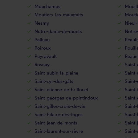
Mouchamps
Mouil
Moutiers-les-mauxfaits
Moutie
Nesmy
Nieul-
Notre-dame-de-monts
Notre
Palluau
Péault
Poiroux
Pouill
Puyravault
Réaum
Rosnay
Saint-
Saint-aubin-la-plaine
Saint
Saint-cyr-des-gâts
Saint-
Saint-etienne-de-brillouet
Saint-
Saint-georges-de-pointindoux
Saint
Saint-gilles-croix-de-vie
Saint-
Saint-hilaire-des-loges
Saint-
Saint-jean-de-monts
Saint-
Saint-laurent-sur-sèvre
Saint-