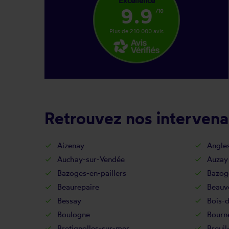
Excellence
9.9
/10
Plus de 210 000 avis
Retrouvez nos intervena
Aizenay
Angle
Auchay-sur-Vendée
Auzay
Bazoges-en-paillers
Bazog
Beaurepaire
Beauv
Bessay
Bois-
Boulogne
Bourn
Bretignolles-sur-mer
Breuil