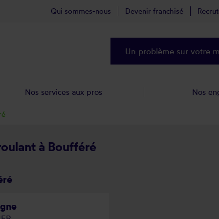
Qui sommes-nous
Devenir franchisé
Recru
Un problème sur votre ma
Nos services aux pros
Nos en
ré
roulant à Boufféré
éré
igne
IER