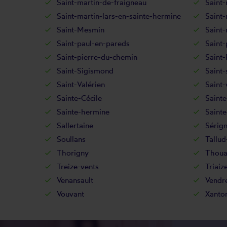
Saint-martin-de-fraigneau
Saint-
Saint-martin-lars-en-sainte-hermine
Saint-
Saint-Mesmin
Saint-
Saint-paul-en-pareds
Saint-
Saint-pierre-du-chemin
Saint-
Saint-Sigismond
Saint-
Saint-Valérien
Saint-
Sainte-Cécile
Sainte
Sainte-hermine
Sainte
Sallertaine
Sérig
Soullans
Tallu
Thorigny
Thoua
Treize-vents
Triaiz
Venansault
Vendr
Vouvant
Xanto