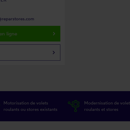
s@reparstores.com
keyboard_arrow_right
en ligne
keyboard_arrow_right
Motorisation de volets
Modernisation de volet
roulants ou stores existants
roulants et stores