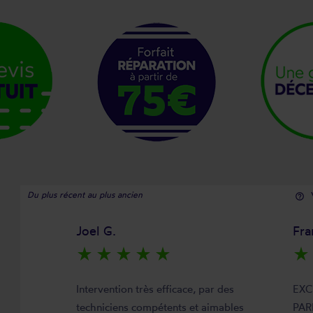
Du plus récent au plus ancien
help_outline
Joel G.
Fra
star_rate
star_rate
star_rate
star_rate
star_rate
star_rate
Intervention très efficace, par des
EXC
techniciens compétents et aimables
PAR