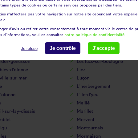
atelière
La réorthe
certains types de cookies ou certains services proposés par des tiers.
dière
La tranche-sur-mer
ies n'affectera pas votre navigation sur notre site cependant votre expérien
ronde
Landevieille
ale.
amp-saint-père
Le fenouiller
ger d'avis ou retirer votre consentement à tout moment via le centre de p
s d'informations, veuillez consulter
notre politique de confidentialité
.
-de-velluire
Le langon
ré-sur-velluire
Le poiré-sur-vie
Je contrôle
J'accepte
Je refuse
âtelliers-châteaumur
Les clouzeaux
andes-genusson
Les lucs-sur-boulogne
bles-d'olonne
Liez
ille-sur-mer
Luçon
e
L'herbergement
d'olonne
L'ile-d'yeu
é
Maillé
l-sur-lay-dissais
Marillet
blet
Mervent
igu
Montournais
les
Mormaison