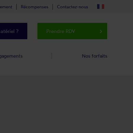
tement
Récompenses
Contactez-nous
tériel ?
Prendre RDV
keyboard_arrow_right
gagements
Nos forfaits