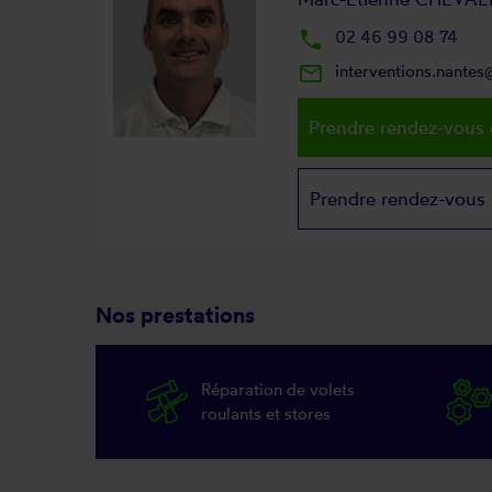
local_phone
02 46 99 08 74
mail_outline
interventions.nante
Prendre rendez-vous 
Prendre rendez-vous
Nos prestations
Réparation de volets
roulants et stores