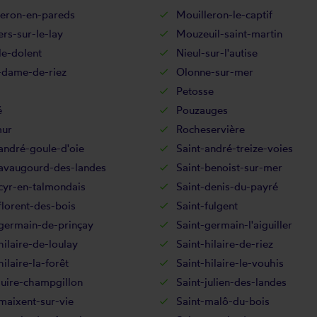
leron-en-pareds
Mouilleron-le-captif
rs-sur-le-lay
Mouzeuil-saint-martin
le-dolent
Nieul-sur-l'autise
-dame-de-riez
Olonne-sur-mer
Petosse
é
Pouzauges
ur
Rocheservière
andré-goule-d'oie
Saint-andré-treize-voies
-avaugourd-des-landes
Saint-benoist-sur-mer
cyr-en-talmondais
Saint-denis-du-payré
florent-des-bois
Saint-fulgent
-germain-de-prinçay
Saint-germain-l'aiguiller
hilaire-de-loulay
Saint-hilaire-de-riez
hilaire-la-forêt
Saint-hilaire-le-vouhis
juire-champgillon
Saint-julien-des-landes
maixent-sur-vie
Saint-malô-du-bois