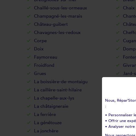
Chaillé-sous-les-ormeaux
Chaix
Champagné-les-marais
Chant
Château-guibert
Châte
Chavagnes-les-redoux
Cheffo
Corpe
Cugan
Doix
Dompi
Faymoreau
Fonte
Froidfond
Givra
Grues
Jard-
La boissière-de-montaigu
La boi
La caillère-saint-hilaire
La cha
La chapelle-aux-lys
La ch
Nous, Répar'Store
La châtaigneraie
La co
:
La ferrière
La flo
• Personnaliser l
• Offrir une exp
La génétouze
La gué
• Analyser notre 
La jonchère
La mei
Nous respectons v