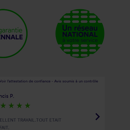
Voir l'attestation de confiance - Avis soumis à un contrôle
ncis P.
star_rate
star_rate
star_rate
star_rate
keyboard_arrow_right
ELLENT TRAVAIL.TOUT ETAIT
FAIT.