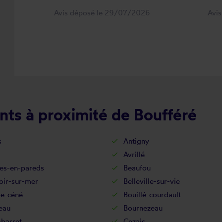
Avis déposé le 29/07/2026
Avi
nts à proximité de Boufféré
s
Antigny
Avrillé
es-en-pareds
Beaufou
oir-sur-mer
Belleville-sur-vie
de-céné
Bouillé-courdault
eau
Bournezeau
-barret
Cezais