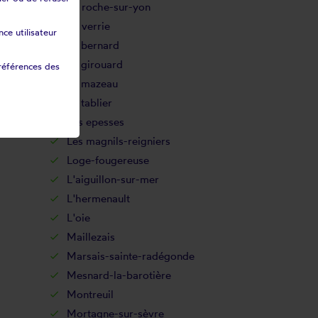
La roche-sur-yon
La verrie
ce utilisateur
Le bernard
Le girouard
références des
Le mazeau
Le tablier
Les epesses
Les magnils-reigniers
Loge-fougereuse
L'aiguillon-sur-mer
L'hermenault
L'oie
Maillezais
Marsais-sainte-radégonde
Mesnard-la-barotière
Montreuil
Mortagne-sur-sèvre