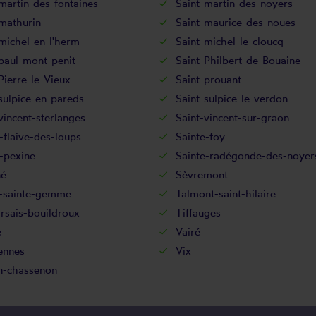
martin-des-fontaines
Saint-martin-des-noyers
mathurin
Saint-maurice-des-noues
michel-en-l'herm
Saint-michel-le-cloucq
paul-mont-penit
Saint-Philbert-de-Bouaine
Pierre-le-Vieux
Saint-prouant
sulpice-en-pareds
Saint-sulpice-le-verdon
vincent-sterlanges
Saint-vincent-sur-graon
-flaive-des-loups
Sainte-foy
-pexine
Sainte-radégonde-des-noyer
né
Sèvremont
d-sainte-gemme
Talmont-saint-hilaire
rsais-bouildroux
Tiffauges
e
Vairé
ennes
Vix
n-chassenon