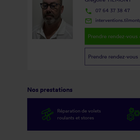
local_phone
07 64 37 38 47
mail_outline
interventions.tilmo
Prendre rendez-vous 
Prendre rendez-vous
Nos prestations
Réparation de volets
roulants et stores