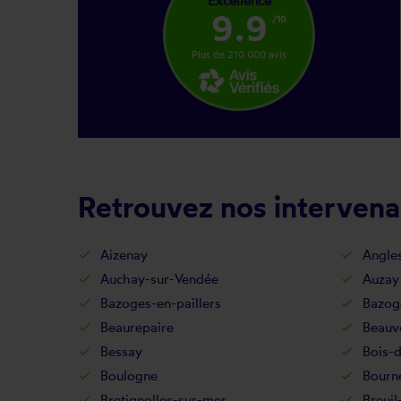
Excellence
9.9
/10
Plus de 210 000 avis
Retrouvez nos intervena
Aizenay
Angle
Auchay-sur-Vendée
Auzay
Bazoges-en-paillers
Bazog
Beaurepaire
Beauv
Bessay
Bois-
Boulogne
Bourn
Bretignolles-sur-mer
Breuil