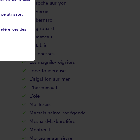
La roche-sur-yon
La verrie
ce utilisateur
Le bernard
Le girouard
références des
Le mazeau
Le tablier
Les epesses
Les magnils-reigniers
Loge-fougereuse
L'aiguillon-sur-mer
L'hermenault
L'oie
Maillezais
Marsais-sainte-radégonde
Mesnard-la-barotière
Montreuil
Mortagne-sur-sèvre