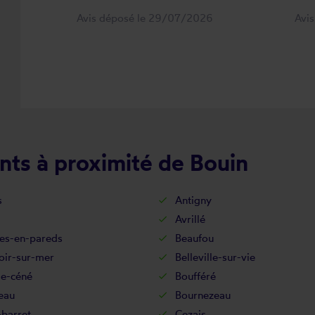
Avis déposé le 29/07/2026
Avi
nts à proximité de Bouin
s
Antigny
Avrillé
es-en-pareds
Beaufou
oir-sur-mer
Belleville-sur-vie
de-céné
Boufféré
eau
Bournezeau
-barret
Cezais