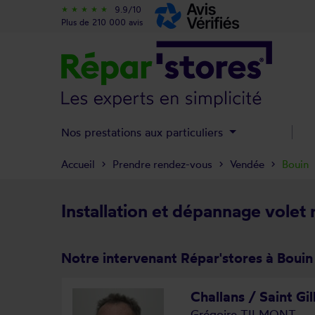
9.9/10
star_rate
star_rate
star_rate
star_rate
star_rate
Plus de 210 000 avis
Nos prestations aux particuliers
Accueil
Prendre rendez-vous
Vendée
Bouin
Installation et dépannage volet 
Notre intervenant Répar'stores à Bouin
Challans / Saint Gil
Grégoire TILMONT