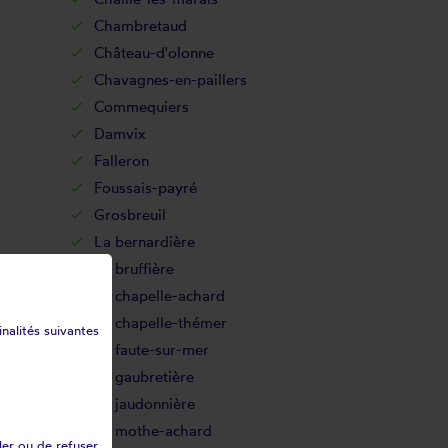
Chambretaud
Château-d'olonne
Chavagnes-en-paillers
Commequiers
Damvix
Falleron
Foussais-payré
Grosbreuil
La bernardière
La bruffière
La chapelle-achard
La chapelle-thémer
inalités suivantes
La faute-sur-mer
La gaubretière
La jaudonnière
La mothe-achard
ler ou de refuser