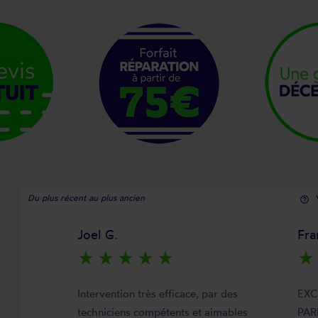
Du plus récent au plus ancien
help_outline
Joel G.
Fra
star_rate
star_rate
star_rate
star_rate
star_rate
star_rate
Intervention très efficace, par des
EXC
techniciens compétents et aimables
PAR