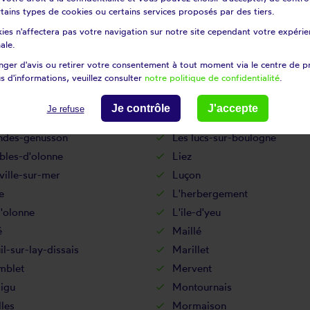
atelière
La réorthe
certains types de cookies ou certains services proposés par des tiers.
dière
La tranche-sur-mer
ies n'affectera pas votre navigation sur notre site cependant votre expérien
ronde
Landevieille
ale.
amp-saint-père
Le fenouiller
ger d'avis ou retirer votre consentement à tout moment via le centre de p
s d'informations, veuillez consulter
notre politique de confidentialité
.
-de-velluire
Le langon
ré-sur-velluire
Le poiré-sur-vie
Je contrôle
J'accepte
Je refuse
âtelliers-châteaumur
Les clouzeaux
andes-genusson
Les lucs-sur-boulogne
bles-d'olonne
Liez
ille-sur-mer
Luçon
e
L'herbergement
d'olonne
L'ile-d'yeu
é
Maillé
l-sur-lay-dissais
Marillet
blet
Mervent
igu
Montournais
les
Mormaison