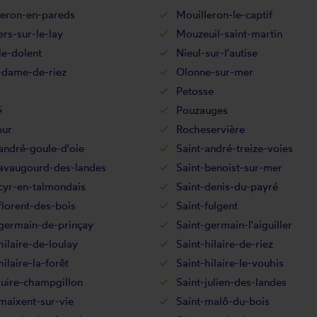
leron-en-pareds
Mouilleron-le-captif
rs-sur-le-lay
Mouzeuil-saint-martin
le-dolent
Nieul-sur-l'autise
-dame-de-riez
Olonne-sur-mer
Petosse
é
Pouzauges
ur
Rocheservière
andré-goule-d'oie
Saint-andré-treize-voies
-avaugourd-des-landes
Saint-benoist-sur-mer
cyr-en-talmondais
Saint-denis-du-payré
florent-des-bois
Saint-fulgent
-germain-de-prinçay
Saint-germain-l'aiguiller
hilaire-de-loulay
Saint-hilaire-de-riez
hilaire-la-forêt
Saint-hilaire-le-vouhis
juire-champgillon
Saint-julien-des-landes
maixent-sur-vie
Saint-malô-du-bois