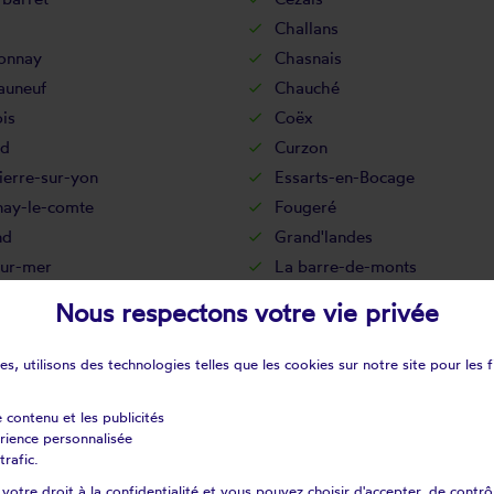
Challans
onnay
Chasnais
auneuf
Chauché
is
Coëx
d
Curzon
erre-sur-yon
Essarts-en-Bocage
nay-le-comte
Fougeré
nd
Grand'landes
sur-mer
La barre-de-monts
ssière-des-landes
La bretonnière-la claye
Nous respectons votre vie privée
ize-giraud
La chaize-le-vicomte
apelle-hermier
La chapelle-palluau
s, utilisons des technologies telles que les cookies sur notre site pour les f
pechagnière
La Couture
cellière
La garnache
e contenu et les publicités
érience personnalisée
rinière
La guyonnière
trafic.
lleraie-tillay
La merlatière
otre droit à la confidentialité et vous pouvez choisir d'accepter, de contrô