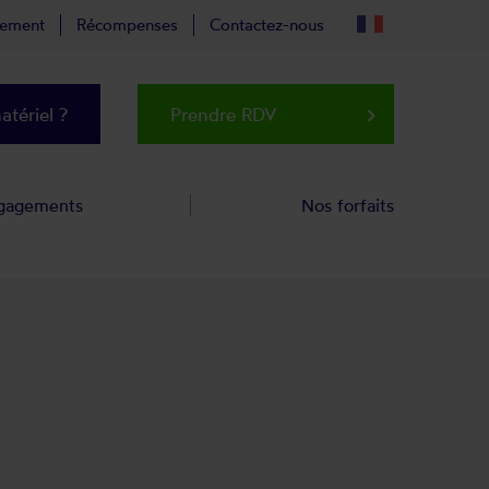
tement
Récompenses
Contactez-nous
tériel ?
Prendre RDV
keyboard_arrow_right
gagements
Nos forfaits