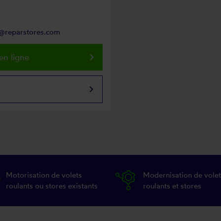
nt@reparstores.com
keyboard_arrow_right
en ligne
keyboard_arrow_right
Motorisation de volets
Modernisation de volet
roulants ou stores existants
roulants et stores