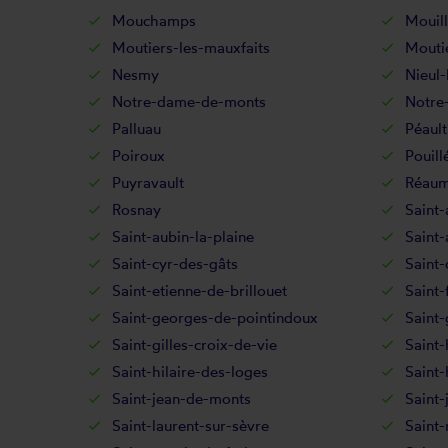
Mouchamps
Mouil
Moutiers-les-mauxfaits
Moutie
Nesmy
Nieul-
Notre-dame-de-monts
Notre
Palluau
Péault
Poiroux
Pouill
Puyravault
Réaum
Rosnay
Saint-
Saint-aubin-la-plaine
Saint
Saint-cyr-des-gâts
Saint-
Saint-etienne-de-brillouet
Saint-
Saint-georges-de-pointindoux
Saint
Saint-gilles-croix-de-vie
Saint-
Saint-hilaire-des-loges
Saint-
Saint-jean-de-monts
Saint-
Saint-laurent-sur-sèvre
Saint-