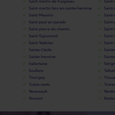
Saint-martin-de-fraigneau
Saint-
Saint-martin-lars-en-sainte-hermine
Saint-
Saint-Mesmin
Saint-
Saint-paul-en-pareds
Saint-
Saint-pierre-du-chemin
Saint-
Saint-Sigismond
Saint-
Saint-Valérien
Saint-
Sainte-Cécile
Sainte
Sainte-hermine
Sainte
Sallertaine
Sérig
Soullans
Tallu
Thorigny
Thoua
Treize-vents
Triaiz
Venansault
Vendr
Vouvant
Xanto