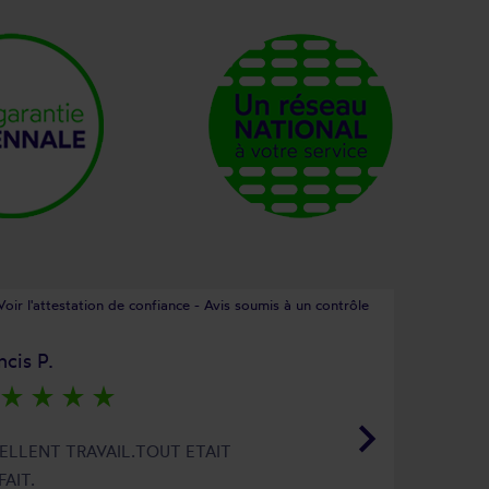
Voir l'attestation de confiance - Avis soumis à un contrôle
ncis P.
star_rate
star_rate
star_rate
star_rate
keyboard_arrow_right
ELLENT TRAVAIL.TOUT ETAIT
FAIT.