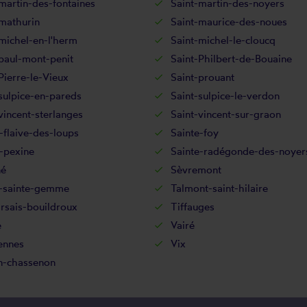
martin-des-fontaines
Saint-martin-des-noyers
mathurin
Saint-maurice-des-noues
michel-en-l'herm
Saint-michel-le-cloucq
paul-mont-penit
Saint-Philbert-de-Bouaine
Pierre-le-Vieux
Saint-prouant
sulpice-en-pareds
Saint-sulpice-le-verdon
vincent-sterlanges
Saint-vincent-sur-graon
-flaive-des-loups
Sainte-foy
-pexine
Sainte-radégonde-des-noyer
né
Sèvremont
d-sainte-gemme
Talmont-saint-hilaire
rsais-bouildroux
Tiffauges
e
Vairé
ennes
Vix
n-chassenon