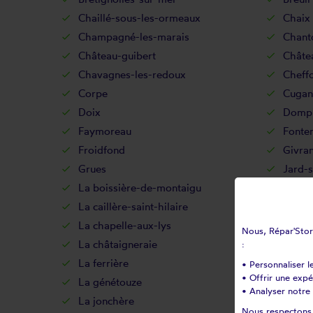
Chaillé-sous-les-ormeaux
Chaix
Champagné-les-marais
Chant
Château-guibert
Châte
Chavagnes-les-redoux
Cheffo
Corpe
Cugan
Doix
Dompi
Faymoreau
Fonte
Froidfond
Givra
Grues
Jard-
La boissière-de-montaigu
La boi
La caillère-saint-hilaire
La cha
La chapelle-aux-lys
La ch
Nous, Répar'Store
La châtaigneraie
La co
:
La ferrière
La flo
• Personnaliser l
• Offrir une exp
La génétouze
La gué
• Analyser notre 
La jonchère
La mei
Nous respectons v