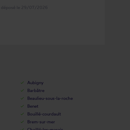
s déposé le 29/07/2026
Aubigny
Barbâtre
Beaulieu-sous-la-roche
Benet
Bouillé-courdault
Brem-sur-mer
Chaillé-les-marais