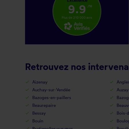
Excellence
9.9
/10
Plus de 210 000 avis
Retrouvez nos intervena
Aizenay
Angle
Auchay-sur-Vendée
Auzay
Bazoges-en-paillers
Bazog
Beaurepaire
Beauv
Bessay
Bois-
Bouin
Boulo
Bretignolles-sur-mer
Breuil