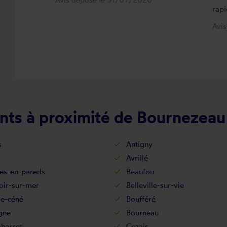
rapi
Avi
nts à proximité de Bournezeau
s
Antigny
Avrillé
es-en-pareds
Beaufou
oir-sur-mer
Belleville-sur-vie
de-céné
Boufféré
gne
Bourneau
-barret
Cezais