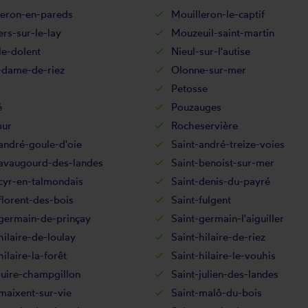
leron-en-pareds
Mouilleron-le-captif
rs-sur-le-lay
Mouzeuil-saint-martin
le-dolent
Nieul-sur-l'autise
-dame-de-riez
Olonne-sur-mer
Petosse
é
Pouzauges
ur
Rocheservière
andré-goule-d'oie
Saint-andré-treize-voies
-avaugourd-des-landes
Saint-benoist-sur-mer
cyr-en-talmondais
Saint-denis-du-payré
florent-des-bois
Saint-fulgent
-germain-de-prinçay
Saint-germain-l'aiguiller
hilaire-de-loulay
Saint-hilaire-de-riez
hilaire-la-forêt
Saint-hilaire-le-vouhis
juire-champgillon
Saint-julien-des-landes
maixent-sur-vie
Saint-malô-du-bois