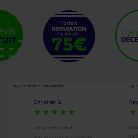
Du plus récent au plus ancien
help_outline
Christian G.
Ra
star_rate
star_rate
star_rate
star_rate
star_rate
star_rate
Très professionnel
Nico
agré
Avis déposé le 31/07/2026