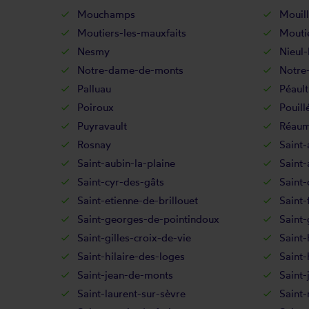
Mouchamps
Mouil
Moutiers-les-mauxfaits
Moutie
Nesmy
Nieul-
Notre-dame-de-monts
Notre
Palluau
Péault
Poiroux
Pouill
Puyravault
Réaum
Rosnay
Saint-
Saint-aubin-la-plaine
Saint
Saint-cyr-des-gâts
Saint-
Saint-etienne-de-brillouet
Saint-
Saint-georges-de-pointindoux
Saint
Saint-gilles-croix-de-vie
Saint-
Saint-hilaire-des-loges
Saint-
Saint-jean-de-monts
Saint-
Saint-laurent-sur-sèvre
Saint-