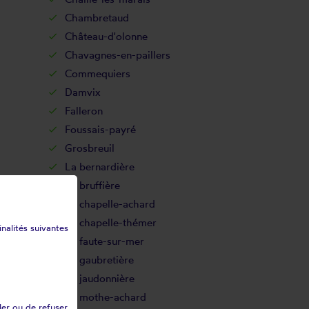
Chambretaud
Château-d'olonne
Chavagnes-en-paillers
Commequiers
Damvix
Falleron
Foussais-payré
Grosbreuil
La bernardière
La bruffière
La chapelle-achard
La chapelle-thémer
inalités suivantes
La faute-sur-mer
La gaubretière
La jaudonnière
La mothe-achard
ler ou de refuser