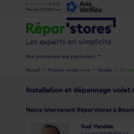
9.9/10
star_rate
star_rate
star_rate
star_rate
star_rate
Plus de 210 000 avis
Nos prestations aux particuliers
Accueil
Prendre rendez-vous
Vendée
Bourn
Installation et dépannage volet
Notre intervenant Répar'stores à Bour
Sud Vendée
Lionel CHARMOILLE