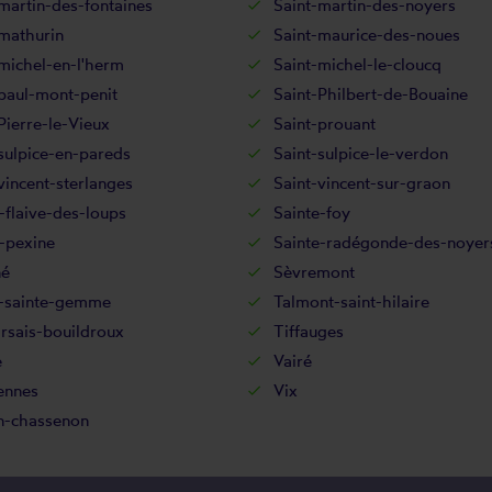
martin-des-fontaines
Saint-martin-des-noyers
mathurin
Saint-maurice-des-noues
michel-en-l'herm
Saint-michel-le-cloucq
paul-mont-penit
Saint-Philbert-de-Bouaine
Pierre-le-Vieux
Saint-prouant
sulpice-en-pareds
Saint-sulpice-le-verdon
vincent-sterlanges
Saint-vincent-sur-graon
-flaive-des-loups
Sainte-foy
-pexine
Sainte-radégonde-des-noyer
né
Sèvremont
d-sainte-gemme
Talmont-saint-hilaire
rsais-bouildroux
Tiffauges
e
Vairé
ennes
Vix
n-chassenon