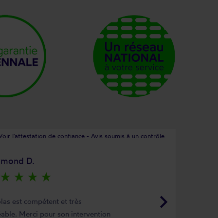
Voir l'attestation de confiance - Avis soumis à un contrôle
ymond D.
star_rate
star_rate
star_rate
star_rate
keyboard_arrow_right
las est compétent et très
able. Merci pour son intervention