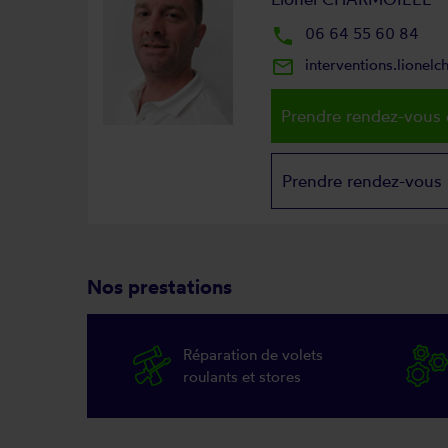
local_phone
06 64 55 60 84
mail_outline
interventions.lionel
Prendre rendez-vous 
Prendre rendez-vous
Nos prestations
Réparation de volets
roulants et stores