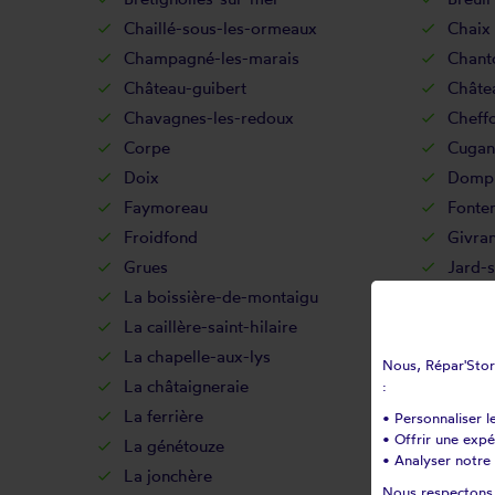
Chaillé-sous-les-ormeaux
Chaix
Champagné-les-marais
Chant
Château-guibert
Châte
Chavagnes-les-redoux
Cheffo
Corpe
Cugan
Doix
Dompi
Faymoreau
Fonte
Froidfond
Givra
Grues
Jard-
La boissière-de-montaigu
La boi
La caillère-saint-hilaire
La cha
La chapelle-aux-lys
La ch
Nous, Répar'Store
La châtaigneraie
La co
:
La ferrière
La flo
• Personnaliser l
• Offrir une exp
La génétouze
La gué
• Analyser notre 
La jonchère
La mei
Nous respectons v