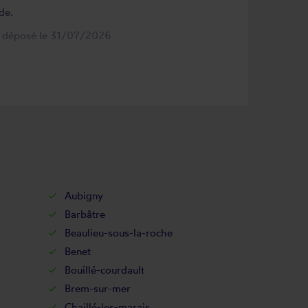
de.
s déposé le 31/07/2026
Aubigny
Barbâtre
Beaulieu-sous-la-roche
Benet
Bouillé-courdault
Brem-sur-mer
Chaillé-les-marais