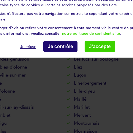
atelière
La réorthe
certains types de cookies ou certains services proposés par des tiers.
dière
La tranche-sur-mer
ies n'affectera pas votre navigation sur notre site cependant votre expérien
ronde
Landevieille
ale.
amp-saint-père
Le fenouiller
ger d'avis ou retirer votre consentement à tout moment via le centre de p
s d'informations, veuillez consulter
notre politique de confidentialité
.
-de-velluire
Le langon
ré-sur-velluire
Le poiré-sur-vie
Je contrôle
J'accepte
Je refuse
âtelliers-châteaumur
Les clouzeaux
andes-genusson
Les lucs-sur-boulogne
bles-d'olonne
Liez
ille-sur-mer
Luçon
e
L'herbergement
d'olonne
L'ile-d'yeu
é
Maillé
l-sur-lay-dissais
Marillet
blet
Mervent
igu
Montournais
les
Mormaison