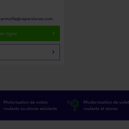
charmoille@reparstores.com
keyboard_arrow_right
en ligne
keyboard_arrow_right
Motorisation de volets
Modernisation de volet
roulants ou stores existants
roulants et stores