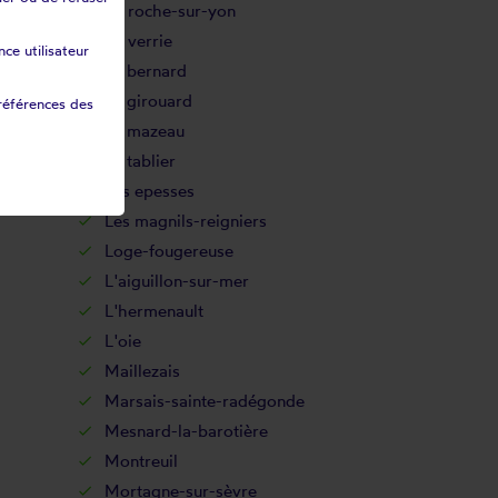
La roche-sur-yon
La verrie
ce utilisateur
Le bernard
Le girouard
références des
Le mazeau
Le tablier
Les epesses
Les magnils-reigniers
Loge-fougereuse
L'aiguillon-sur-mer
L'hermenault
L'oie
Maillezais
Marsais-sainte-radégonde
Mesnard-la-barotière
Montreuil
Mortagne-sur-sèvre