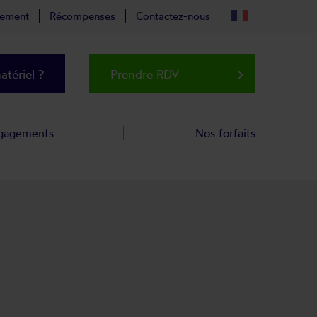
tement
Récompenses
Contactez-nous
tériel ?
Prendre RDV
keyboard_arrow_right
gagements
Nos forfaits