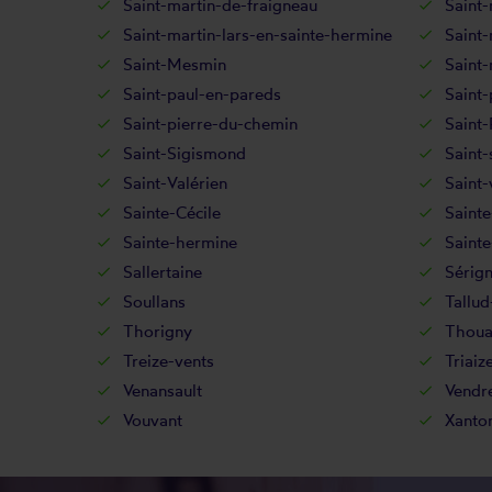
Saint-martin-de-fraigneau
Saint-
Saint-martin-lars-en-sainte-hermine
Saint-
Saint-Mesmin
Saint-
Saint-paul-en-pareds
Saint-
Saint-pierre-du-chemin
Saint-
Saint-Sigismond
Saint-
Saint-Valérien
Saint-
Sainte-Cécile
Sainte
Sainte-hermine
Sainte
Sallertaine
Sérig
Soullans
Tallu
Thorigny
Thoua
Treize-vents
Triaiz
Venansault
Vendr
Vouvant
Xanto