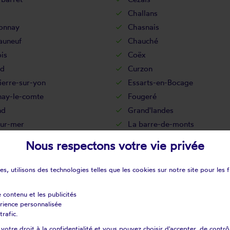
Challans
onnay
Chasnais
auneuf
Chauché
is
Coëx
d
Curzon
erre-sur-yon
Essarts-en-Bocage
nay-le-comte
Fougeré
nd
Grand'landes
sur-mer
La barre-de-monts
ssière-des-landes
La bretonnière-la claye
Nous respectons votre vie privée
ize-giraud
La chaize-le-vicomte
apelle-hermier
La chapelle-palluau
s, utilisons des technologies telles que les cookies sur notre site pour les f
pechagnière
La Couture
cellière
La garnache
e contenu et les publicités
érience personnalisée
rinière
La guyonnière
trafic.
lleraie-tillay
La merlatière
otre droit à la confidentialité et vous pouvez choisir d'accepter, de contrô