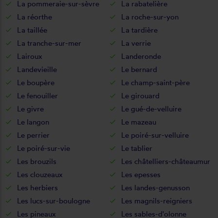
La pommeraie-sur-sèvre
La rabatelière
La réorthe
La roche-sur-yon
La taillée
La tardière
La tranche-sur-mer
La verrie
Lairoux
Landeronde
Landevieille
Le bernard
Le boupère
Le champ-saint-père
Le fenouiller
Le girouard
Le givre
Le gué-de-velluire
Le langon
Le mazeau
Le perrier
Le poiré-sur-velluire
Le poiré-sur-vie
Le tablier
Les brouzils
Les châtelliers-châteaumur
Les clouzeaux
Les epesses
Les herbiers
Les landes-genusson
Les lucs-sur-boulogne
Les magnils-reigniers
Les pineaux
Les sables-d'olonne