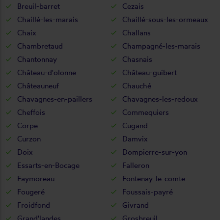
Breuil-barret
Cezais
Chaillé-les-marais
Chaillé-sous-les-ormeaux
Chaix
Challans
Chambretaud
Champagné-les-marais
Chantonnay
Chasnais
Château-d'olonne
Château-guibert
Châteauneuf
Chauché
Chavagnes-en-paillers
Chavagnes-les-redoux
Cheffois
Commequiers
Corpe
Cugand
Curzon
Damvix
Doix
Dompierre-sur-yon
Essarts-en-Bocage
Falleron
Faymoreau
Fontenay-le-comte
Fougeré
Foussais-payré
Froidfond
Givrand
Grand'landes
Grosbreuil