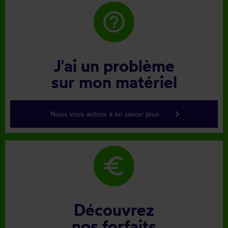
help_outline
J'ai un problème
sur mon matériel
keyboard_arrow_right
Nous vous aidons à en savoir plus
euro
Découvrez
nos forfaits