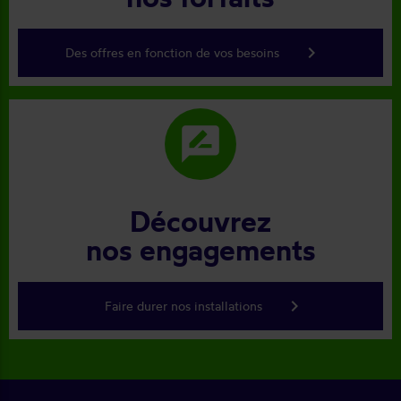
keyboard_arrow_right
Des offres en fonction de vos besoins
rate_review
Découvrez
nos engagements
keyboard_arrow_right
Faire durer nos installations