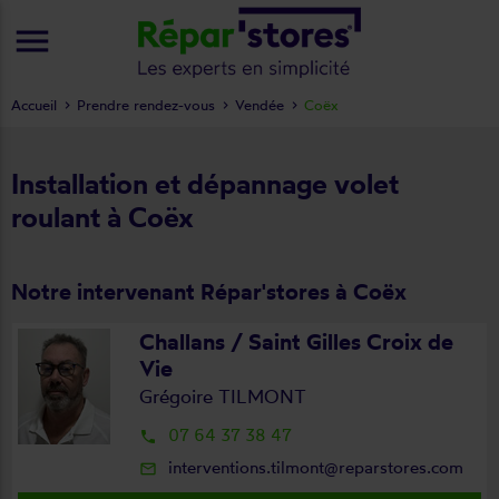
menu
Accueil
Prendre rendez-vous
Vendée
Coëx
Installation et dépannage volet
roulant à Coëx
Notre intervenant Répar'stores à Coëx
Challans / Saint Gilles Croix de
Vie
Grégoire TILMONT
07 64 37 38 47
local_phone
interventions.tilmont@reparstores.com
mail_outline