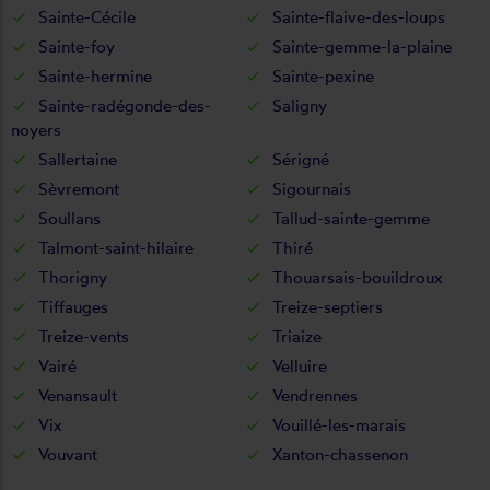
Sainte-Cécile
Sainte-flaive-des-loups
Sainte-foy
Sainte-gemme-la-plaine
Sainte-hermine
Sainte-pexine
Sainte-radégonde-des-
Saligny
noyers
Sallertaine
Sérigné
Sèvremont
Sigournais
Soullans
Tallud-sainte-gemme
Talmont-saint-hilaire
Thiré
Thorigny
Thouarsais-bouildroux
Tiffauges
Treize-septiers
Treize-vents
Triaize
Vairé
Velluire
Venansault
Vendrennes
Vix
Vouillé-les-marais
Vouvant
Xanton-chassenon