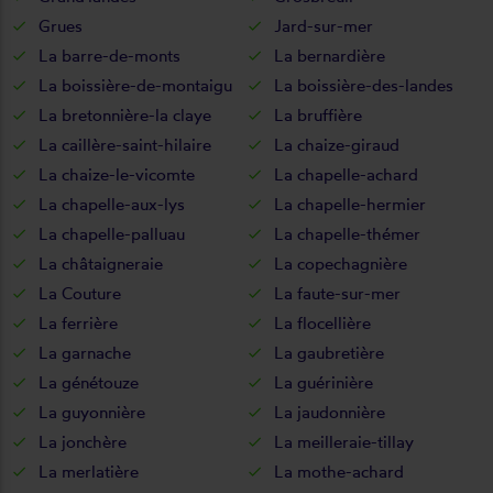
Grues
Jard-sur-mer
La barre-de-monts
La bernardière
La boissière-de-montaigu
La boissière-des-landes
La bretonnière-la claye
La bruffière
La caillère-saint-hilaire
La chaize-giraud
La chaize-le-vicomte
La chapelle-achard
La chapelle-aux-lys
La chapelle-hermier
La chapelle-palluau
La chapelle-thémer
La châtaigneraie
La copechagnière
La Couture
La faute-sur-mer
La ferrière
La flocellière
La garnache
La gaubretière
La génétouze
La guérinière
La guyonnière
La jaudonnière
La jonchère
La meilleraie-tillay
La merlatière
La mothe-achard