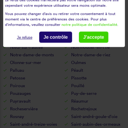
Mormaison
Mortagne-sur-sèvre
cependant votre expérience utilisateur sera moins optimale.
Mouchamps
Mouilleron-en-pareds
Vous pouvez changer d'avis ou retirer votre consentement à tout
Mouilleron-le-captif
Mouilleron-Saint-Germain
moment via le centre de préférences des cookies. Pour plus
Moutiers-les-mauxfaits
Moutiers-sur-le-lay
d'informations, veuillez consulter
notre politique de confidentialité
.
Mouzeuil-saint-martin
Nalliers
Je contrôle
J'accepte
Je refuse
Nesmy
Nieul-le-dolent
Nieul-sur-l'autise
Noirmoutier-en-l'île
Notre-dame-de-monts
Notre-dame-de-riez
Olonne-sur-mer
Oulmes
Palluau
Péault
Petosse
Pissotte
Poiroux
Pouillé
Pouzauges
Puy-de-serre
Puyravault
Réaumur
Rocheservière
Rochetrejoux
Rosnay
Saint-andré-goule-d'oie
Saint-andré-treize-voies
Saint-aubin-des-ormeaux