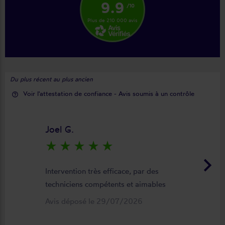
9.9
/10
Plus de 210 000 avis
Du plus récent au plus ancien
Voir l'attestation de confiance - Avis soumis à un contrôle
help_outline
Joel G.
star_rate
star_rate
star_rate
star_rate
star_rate
keyboard_arrow_right
Intervention très efficace, par des
techniciens compétents et aimables
Avis déposé le 29/07/2026