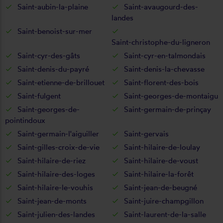
Saint-aubin-la-plaine
Saint-avaugourd-des-
landes
Saint-benoist-sur-mer
Saint-christophe-du-ligneron
Saint-cyr-des-gâts
Saint-cyr-en-talmondais
Saint-denis-du-payré
Saint-denis-la-chevasse
Saint-etienne-de-brillouet
Saint-florent-des-bois
Saint-fulgent
Saint-georges-de-montaigu
Saint-georges-de-
Saint-germain-de-prinçay
pointindoux
Saint-germain-l'aiguiller
Saint-gervais
Saint-gilles-croix-de-vie
Saint-hilaire-de-loulay
Saint-hilaire-de-riez
Saint-hilaire-de-voust
Saint-hilaire-des-loges
Saint-hilaire-la-forêt
Saint-hilaire-le-vouhis
Saint-jean-de-beugné
Saint-jean-de-monts
Saint-juire-champgillon
Saint-julien-des-landes
Saint-laurent-de-la-salle