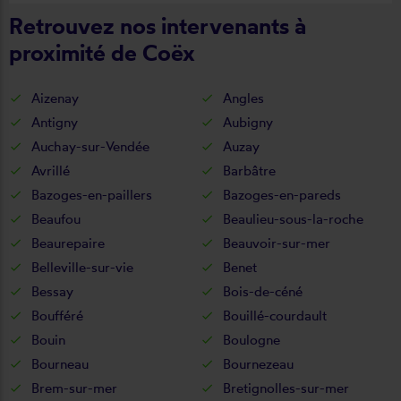
Retrouvez nos intervenants à
proximité de Coëx
Aizenay
Angles
Antigny
Aubigny
Auchay-sur-Vendée
Auzay
Avrillé
Barbâtre
Bazoges-en-paillers
Bazoges-en-pareds
Beaufou
Beaulieu-sous-la-roche
Beaurepaire
Beauvoir-sur-mer
Belleville-sur-vie
Benet
Bessay
Bois-de-céné
Boufféré
Bouillé-courdault
Bouin
Boulogne
Bourneau
Bournezeau
Brem-sur-mer
Bretignolles-sur-mer