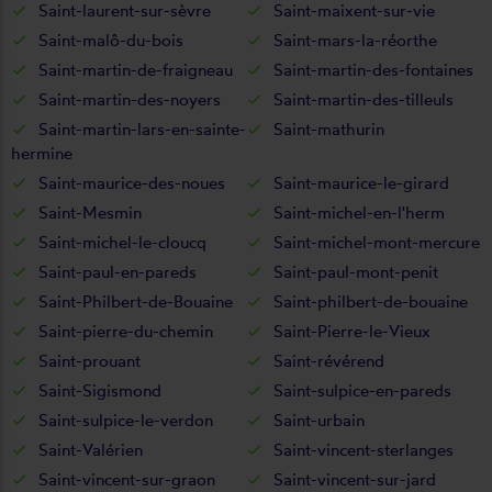
Saint-laurent-sur-sèvre
Saint-maixent-sur-vie
Saint-malô-du-bois
Saint-mars-la-réorthe
Saint-martin-de-fraigneau
Saint-martin-des-fontaines
Saint-martin-des-noyers
Saint-martin-des-tilleuls
Saint-martin-lars-en-sainte-
Saint-mathurin
hermine
Saint-maurice-des-noues
Saint-maurice-le-girard
Saint-Mesmin
Saint-michel-en-l'herm
Saint-michel-le-cloucq
Saint-michel-mont-mercure
Saint-paul-en-pareds
Saint-paul-mont-penit
Saint-Philbert-de-Bouaine
Saint-philbert-de-bouaine
Saint-pierre-du-chemin
Saint-Pierre-le-Vieux
Saint-prouant
Saint-révérend
Saint-Sigismond
Saint-sulpice-en-pareds
Saint-sulpice-le-verdon
Saint-urbain
Saint-Valérien
Saint-vincent-sterlanges
Saint-vincent-sur-graon
Saint-vincent-sur-jard