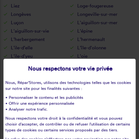
Liez
Loge-fougereuse
Longèves
Longeville-sur-mer
Luçon
L'aiguillon-sur-mer
L'aiguillon-sur-vie
L'épine
L'herbergement
L'hermenault
L'ile-d'elle
L'île-d'olonne
L'ile-d'yeu
L'oie
L'orbrie
Maché
Nous respectons votre vie privée
Maillé
Maillezais
Mallièvre
Mareuil-sur-lay-dissais
Nous, Répar'Stores, utilisons des technologies telles que les cookies
sur notre site pour les finalités suivantes :
Marillet
Marsais-sainte-radégonde
• Personnaliser le contenu et les publicités
Martinet
Menomblet
• Offrir une expérience personnalisée
Mervent
Mesnard-la-barotière
• Analyser notre trafic.
Monsireigne
Montaigu
Nous respectons votre droit à la confidentialité et vous pouvez
Montournais
Montreuil
choisir d'accepter, de contrôler ou de refuser l'utilisation de certains
types de cookies ou certains services proposés par des tiers.
Montréverd
Moreilles
Le refus des cookies n'affectera pas votre navigation sur notre site