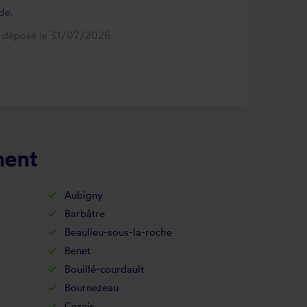
de.
s déposé le 31/07/2026
ment
Aubigny
Barbâtre
Beaulieu-sous-la-roche
Benet
Bouillé-courdault
Bournezeau
Cezais