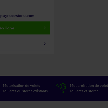
mps@reparstores.com
keyboard_arrow_right
en ligne
keyboard_arrow_right
Motorisation de volets
Modernisation de volet
roulants ou stores existants
roulants et stores