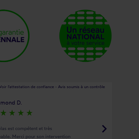
Voir l'attestation de confiance - Avis soumis à un contrôle
ymond D.
star_rate
star_rate
star_rate
star_rate
keyboard_arrow_right
las est compétent et très
able. Merci pour son intervention