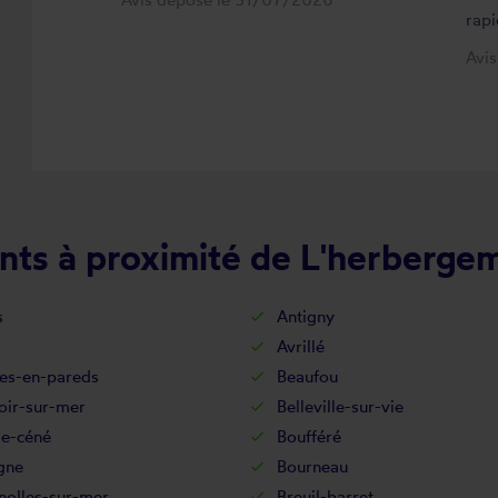
rapi
Avi
nts à proximité de L'herberge
s
Antigny
Avrillé
es-en-pareds
Beaufou
oir-sur-mer
Belleville-sur-vie
de-céné
Boufféré
gne
Bourneau
nolles-sur-mer
Breuil-barret