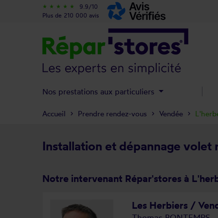
9.9/10
star_rate
star_rate
star_rate
star_rate
star_rate
Plus de 210 000 avis
Nos prestations aux particuliers
Accueil
Prendre rendez-vous
Vendée
L'herb
Installation et dépannage volet
Notre intervenant Répar'stores à L'he
Les Herbiers / Ven
Thomas BONTEMPS