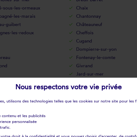
lé-sous-les-ormeaux
Chaix
agné-les-marais
Chantonnay
au-guibert
Châteauneuf
gnes-les-redoux
Cheffois
Cugand
Dompierre-sur-yon
reau
Fontenay-le-comte
fond
Givrand
Jard-sur-mer
issière-de-montaigu
La boissière-des-landes
Nous respectons votre vie privée
llère-saint-hilaire
La chaize-giraud
pelle-aux-lys
La chapelle-hermier
s, utilisons des technologies telles que les cookies sur notre site pour les f
taigneraie
La copechagnière
rière
La flocellière
e contenu et les publicités
érience personnalisée
nétouze
La guérinière
trafic.
nchère
La meilleraie-tillay
otre droit à la confidentialité et vous pouvez choisir d'accepter, de contrô