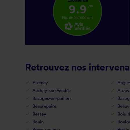
Excellence
9.9
/10
Plus de 210 000 avis
Retrouvez nos intervena
Aizenay
Angle
Auchay-sur-Vendée
Auzay
Bazoges-en-paillers
Bazog
Beaurepaire
Beauv
Bessay
Bois-
Bouin
Boulo
Brem-sur-mer
Bretig