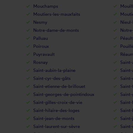
Mouchamps
Mouil
Moutiers-les-mauxfaits
Moutie
Nesmy
Nieul-
Notre-dame-de-monts
Notre
Palluau
Péault
Poiroux
Pouill
Puyravault
Réaum
Rosnay
Saint-
Saint-aubin-la-plaine
Saint
Saint-cyr-des-gâts
Saint-
Saint-etienne-de-brillouet
Saint-
Saint-georges-de-pointindoux
Saint
Saint-gilles-croix-de-vie
Saint-
Saint-hilaire-des-loges
Saint-
Saint-jean-de-monts
Saint-
Saint-laurent-sur-sèvre
Saint-