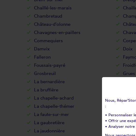
Chaillé-les-marais
Chail
Chambretaud
Champ
Château-d'olonne
Châte
Chavagnes-en-paillers
Chava
Commequiers
Corpe
Damvix
Doix
Falleron
Faymo
Foussais-payré
Froid
Grosbreuil
Grues
La bernardière
La bo
La bruffière
La cai
La chapelle-achard
La cha
Nous, Répar'Store
La chapelle-thémer
La châ
:
La faute-sur-mer
La fer
• Personnaliser l
• Offrir une exp
La gaubretière
La gé
• Analyser notre 
La jaudonnière
La jo
Nous respectons v