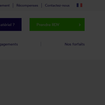
tement
Récompenses
Contactez-nous
tériel ?
Prendre RDV
keyboard_arrow_right
gagements
Nos forfaits