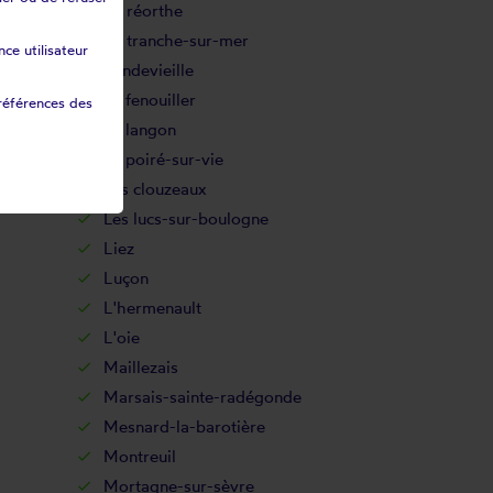
La réorthe
La tranche-sur-mer
ce utilisateur
Landevieille
Le fenouiller
références des
Le langon
Le poiré-sur-vie
Les clouzeaux
Les lucs-sur-boulogne
Liez
Luçon
L'hermenault
L'oie
Maillezais
Marsais-sainte-radégonde
Mesnard-la-barotière
Montreuil
Mortagne-sur-sèvre