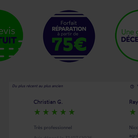
Du plus récent au plus ancien
help_outline
Christian G.
Ra
star_rate
star_rate
star_rate
star_rate
star_rate
star_rate
Très professionnel
Nico
agré
Avis déposé le 31/07/2026