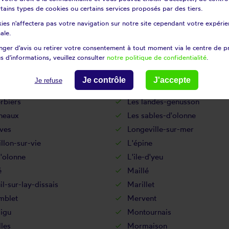
mmeraie-sur-sèvre
La rabatelière
certains types de cookies ou certains services proposés par des tiers.
lée
La tardière
ies n'affectera pas votre navigation sur notre site cependant votre expérien
ux
Landeronde
ale.
upère
Le champ-saint-père
ger d'avis ou retirer votre consentement à tout moment via le centre de p
s d'informations, veuillez consulter
notre politique de confidentialité
.
re
Le gué-de-velluire
rier
Le poiré-sur-velluire
Je contrôle
J'accepte
Je refuse
ouzils
Les châtelliers-châteaumur
rbiers
Les landes-genusson
ineaux
Les sables-d'olonne
ves
Longeville-sur-mer
illon-sur-vie
L'épine
d'olonne
L'ile-d'yeu
é
Maillé
l-sur-lay-dissais
Marillet
blet
Mervent
igu
Montournais
les
Mormaison