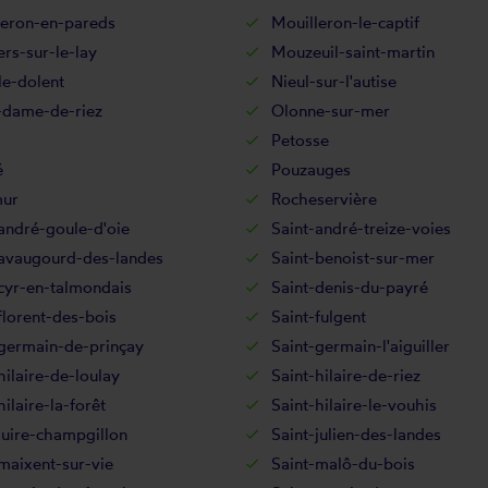
leron-en-pareds
Mouilleron-le-captif
rs-sur-le-lay
Mouzeuil-saint-martin
le-dolent
Nieul-sur-l'autise
-dame-de-riez
Olonne-sur-mer
Petosse
é
Pouzauges
ur
Rocheservière
andré-goule-d'oie
Saint-andré-treize-voies
-avaugourd-des-landes
Saint-benoist-sur-mer
cyr-en-talmondais
Saint-denis-du-payré
florent-des-bois
Saint-fulgent
-germain-de-prinçay
Saint-germain-l'aiguiller
hilaire-de-loulay
Saint-hilaire-de-riez
hilaire-la-forêt
Saint-hilaire-le-vouhis
juire-champgillon
Saint-julien-des-landes
maixent-sur-vie
Saint-malô-du-bois