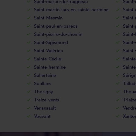
Saint-martin-de-fraigneau
Saint-
Saint-martin-lars-en-sainte-hermine
Saint-
Saint-Mesmin
Saint-
Saint-paul-en-pareds
Saint-
Saint-pierre-du-chemin
Saint-
Saint-Sigismond
Saint-
Saint-Valérien
Saint-
Sainte-Cécile
Sainte
Sainte-hermine
Sainte
Sallertaine
Sérig
Soullans
Tallu
Thorigny
Thoua
Treize-vents
Triaiz
Venansault
Vendr
Vouvant
Xanto