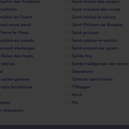
martin-des-fontaines
Saint-martin-des-noyers
mathurin
Saint-maurice-des-noues
michel-en-l'herm
Saint-michel-le-cloucq
paul-mont-penit
Saint-Philbert-de-Bouaine
Pierre-le-Vieux
Saint-prouant
sulpice-en-pareds
Saint-sulpice-le-verdon
vincent-sterlanges
Saint-vincent-sur-graon
-flaive-des-loups
Sainte-foy
-pexine
Sainte-radégonde-des-noyer
né
Sèvremont
d-sainte-gemme
Talmont-saint-hilaire
rsais-bouildroux
Tiffauges
e
Vairé
ennes
Vix
n-chassenon