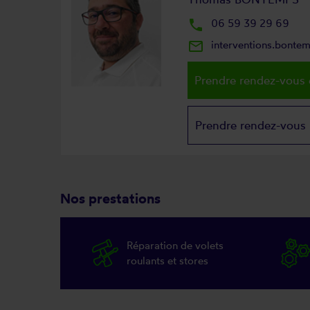
local_phone
06 59 39 29 69
mail_outline
interventions.bonte
Prendre rendez-vous 
Prendre rendez-vous
Nos prestations
Réparation de volets
roulants et stores