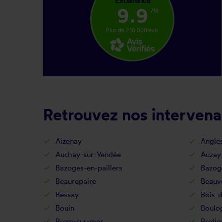
Excellence
9.9
/10
Plus de 210 000 avis
Retrouvez nos intervena
Aizenay
Angle
Auchay-sur-Vendée
Auzay
Bazoges-en-paillers
Bazog
Beaurepaire
Beauv
Bessay
Bois-
Bouin
Boulo
Brem-sur-mer
Bretig