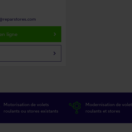
nt@reparstores.com
keyboard_arrow_right
en ligne
keyboard_arrow_right
Motorisation de volets
Modernisation de volet
roulants ou stores existants
roulants et stores