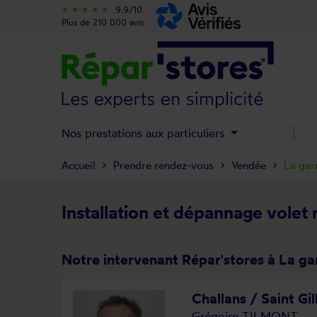
9.9/10
star_rate
star_rate
star_rate
star_rate
star_rate
Plus de 210 000 avis
Nos prestations aux particuliers
Accueil
Prendre rendez-vous
Vendée
La gar
Installation et dépannage volet 
Notre intervenant Répar'stores à La g
Challans / Saint Gil
Grégoire TILMONT