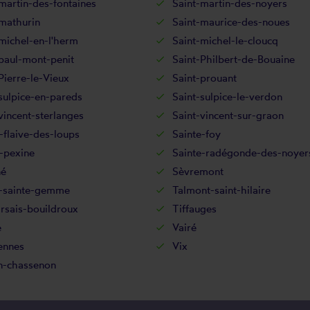
martin-des-fontaines
Saint-martin-des-noyers
mathurin
Saint-maurice-des-noues
michel-en-l'herm
Saint-michel-le-cloucq
paul-mont-penit
Saint-Philbert-de-Bouaine
Pierre-le-Vieux
Saint-prouant
sulpice-en-pareds
Saint-sulpice-le-verdon
vincent-sterlanges
Saint-vincent-sur-graon
-flaive-des-loups
Sainte-foy
-pexine
Sainte-radégonde-des-noyer
né
Sèvremont
d-sainte-gemme
Talmont-saint-hilaire
rsais-bouildroux
Tiffauges
e
Vairé
ennes
Vix
n-chassenon