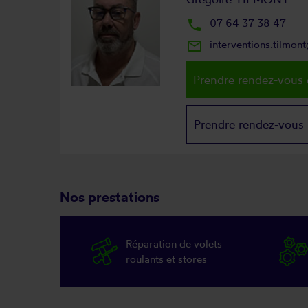
local_phone
07 64 37 38 47
mail_outline
interventions.tilmo
Prendre rendez-vous 
Prendre rendez-vous
Nos prestations
Réparation de volets
roulants et stores