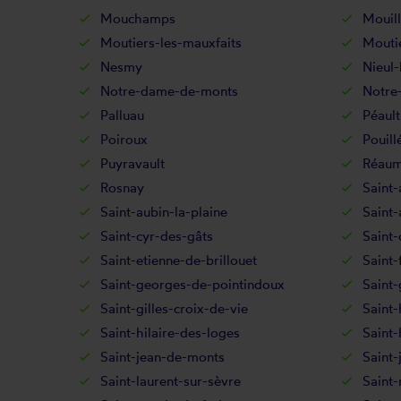
Mouchamps
Mouil
Moutiers-les-mauxfaits
Moutie
Nesmy
Nieul-
Notre-dame-de-monts
Notre
Palluau
Péault
Poiroux
Pouill
Puyravault
Réaum
Rosnay
Saint-
Saint-aubin-la-plaine
Saint
Saint-cyr-des-gâts
Saint-
Saint-etienne-de-brillouet
Saint-
Saint-georges-de-pointindoux
Saint
Saint-gilles-croix-de-vie
Saint-
Saint-hilaire-des-loges
Saint-
Saint-jean-de-monts
Saint-
Saint-laurent-sur-sèvre
Saint-