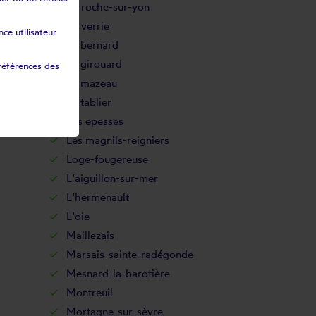
La roche-sur-yon
La verrie
ce utilisateur
Le bernard
Le girouard
références des
Le mazeau
Le tablier
Les epesses
Les magnils-reigniers
Loge-fougereuse
L'aiguillon-sur-mer
L'hermenault
L'oie
Maillezais
Marsais-sainte-radégonde
Mesnard-la-barotière
Montreuil
Mortagne-sur-sèvre