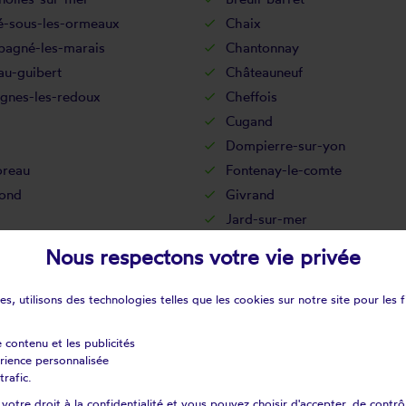
lé-sous-les-ormeaux
Chaix
agné-les-marais
Chantonnay
au-guibert
Châteauneuf
gnes-les-redoux
Cheffois
Cugand
Dompierre-sur-yon
reau
Fontenay-le-comte
fond
Givrand
Jard-sur-mer
issière-de-montaigu
La boissière-des-landes
Nous respectons votre vie privée
llère-saint-hilaire
La chaize-giraud
pelle-aux-lys
La chapelle-hermier
s, utilisons des technologies telles que les cookies sur notre site pour les f
taigneraie
La copechagnière
rière
La flocellière
e contenu et les publicités
érience personnalisée
rinière
La guyonnière
trafic.
lleraie-tillay
La merlatière
otre droit à la confidentialité et vous pouvez choisir d'accepter, de contrô