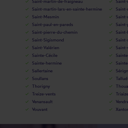
Saint-martin-de-fraigneau
Saint-
Saint-martin-lars-en-sainte-hermine
Saint-
Saint-Mesmin
Saint-
Saint-paul-en-pareds
Saint-
Saint-pierre-du-chemin
Saint-
Saint-Sigismond
Saint-
Saint-Valérien
Saint-
Sainte-Cécile
Sainte
Sainte-hermine
Sainte
Sallertaine
Sérig
Soullans
Tallu
Thorigny
Thoua
Treize-vents
Triaiz
Venansault
Vendr
Vouvant
Xanto