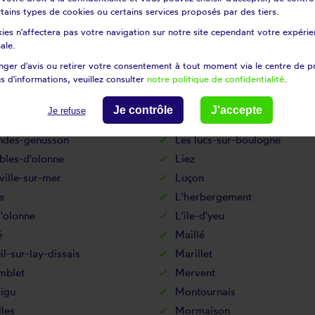
atelière
La réorthe
certains types de cookies ou certains services proposés par des tiers.
dière
La tranche-sur-mer
ies n'affectera pas votre navigation sur notre site cependant votre expérien
ronde
Landevieille
ale.
amp-saint-père
Le fenouiller
ger d'avis ou retirer votre consentement à tout moment via le centre de p
s d'informations, veuillez consulter
notre politique de confidentialité
.
-de-velluire
Le langon
ré-sur-velluire
Le poiré-sur-vie
Je contrôle
J'accepte
Je refuse
âtelliers-châteaumur
Les clouzeaux
andes-genusson
Les lucs-sur-boulogne
bles-d'olonne
Liez
ille-sur-mer
Luçon
e
L'herbergement
d'olonne
L'ile-d'yeu
é
Maillé
l-sur-lay-dissais
Marillet
blet
Mervent
igu
Montournais
les
Mormaison