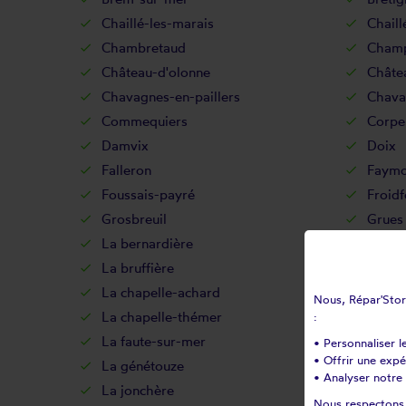
Chaillé-les-marais
Chail
Chambretaud
Champ
Château-d'olonne
Châte
Chavagnes-en-paillers
Chava
Commequiers
Corpe
Damvix
Doix
Falleron
Faymo
Foussais-payré
Froid
Grosbreuil
Grues
La bernardière
La bo
La bruffière
La cai
La chapelle-achard
La cha
Nous, Répar'Store
La chapelle-thémer
La châ
:
La faute-sur-mer
La fer
• Personnaliser l
• Offrir une exp
La génétouze
La gué
• Analyser notre 
La jonchère
La mei
Nous respectons v