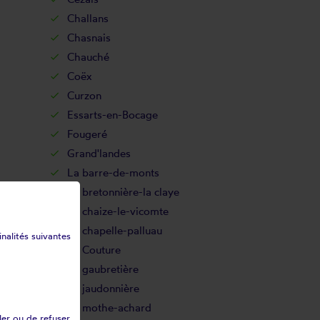
Challans
Chasnais
Chauché
Coëx
Curzon
Essarts-en-Bocage
Fougeré
Grand'landes
La barre-de-monts
La bretonnière-la claye
La chaize-le-vicomte
La chapelle-palluau
inalités suivantes
La Couture
La gaubretière
La jaudonnière
La mothe-achard
ler ou de refuser