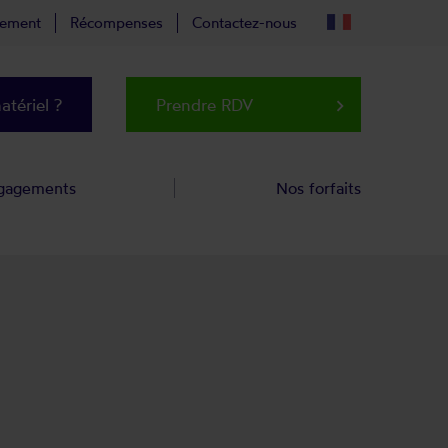
tement
Récompenses
Contactez-nous
tériel ?
Prendre RDV
keyboard_arrow_right
gagements
Nos forfaits