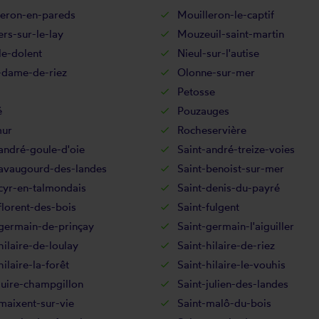
leron-en-pareds
Mouilleron-le-captif
rs-sur-le-lay
Mouzeuil-saint-martin
le-dolent
Nieul-sur-l'autise
-dame-de-riez
Olonne-sur-mer
Petosse
é
Pouzauges
ur
Rocheservière
andré-goule-d'oie
Saint-andré-treize-voies
-avaugourd-des-landes
Saint-benoist-sur-mer
cyr-en-talmondais
Saint-denis-du-payré
florent-des-bois
Saint-fulgent
-germain-de-prinçay
Saint-germain-l'aiguiller
hilaire-de-loulay
Saint-hilaire-de-riez
hilaire-la-forêt
Saint-hilaire-le-vouhis
juire-champgillon
Saint-julien-des-landes
maixent-sur-vie
Saint-malô-du-bois