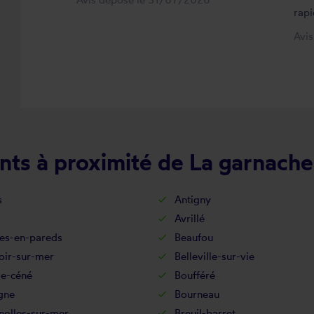
rapi
Avi
nts à proximité de La garnache
s
Antigny
Avrillé
es-en-pareds
Beaufou
oir-sur-mer
Belleville-sur-vie
de-céné
Boufféré
gne
Bourneau
nolles-sur-mer
Breuil-barret