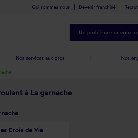
Qui sommes-nous
Devenir franchisé
Recru
Un problème sur votre ma
Nos services aux pros
Nos en
nache
roulant à La garnache
arnache
les Croix de Vie