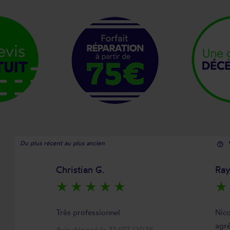
Du plus récent au plus ancien
help_outline
Christian G.
Ra
star_rate
star_rate
star_rate
star_rate
star_rate
star_rate
Très professionnel
Nico
agré
Avis déposé le 31/07/2026