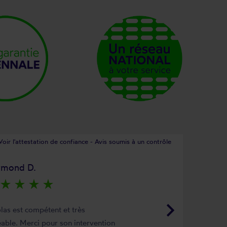
Voir l'attestation de confiance - Avis soumis à un contrôle
ymond D.
star_rate
star_rate
star_rate
star_rate
keyboard_arrow_right
las est compétent et très
able. Merci pour son intervention