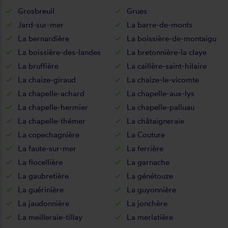
Grosbreuil
Grues
Jard-sur-mer
La barre-de-monts
La bernardière
La boissière-de-montaigu
La boissière-des-landes
La bretonnière-la claye
La bruffière
La caillère-saint-hilaire
La chaize-giraud
La chaize-le-vicomte
La chapelle-achard
La chapelle-aux-lys
La chapelle-hermier
La chapelle-palluau
La chapelle-thémer
La châtaigneraie
La copechagnière
La Couture
La faute-sur-mer
La ferrière
La flocellière
La garnache
La gaubretière
La génétouze
La guérinière
La guyonnière
La jaudonnière
La jonchère
La meilleraie-tillay
La merlatière