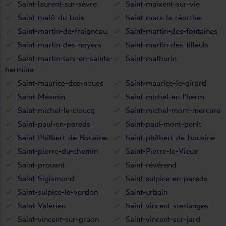
Saint-laurent-sur-sèvre
Saint-maixent-sur-vie
Saint-malô-du-bois
Saint-mars-la-réorthe
Saint-martin-de-fraigneau
Saint-martin-des-fontaines
Saint-martin-des-noyers
Saint-martin-des-tilleuls
Saint-martin-lars-en-sainte-
Saint-mathurin
hermine
Saint-maurice-des-noues
Saint-maurice-le-girard
Saint-Mesmin
Saint-michel-en-l'herm
Saint-michel-le-cloucq
Saint-michel-mont-mercure
Saint-paul-en-pareds
Saint-paul-mont-penit
Saint-Philbert-de-Bouaine
Saint-philbert-de-bouaine
Saint-pierre-du-chemin
Saint-Pierre-le-Vieux
Saint-prouant
Saint-révérend
Saint-Sigismond
Saint-sulpice-en-pareds
Saint-sulpice-le-verdon
Saint-urbain
Saint-Valérien
Saint-vincent-sterlanges
Saint-vincent-sur-graon
Saint-vincent-sur-jard