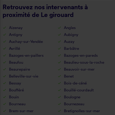
Retrouvez nos intervenants à
proximité de Le girouard
Aizenay
Angles
Antigny
Aubigny
Auchay-sur-Vendée
Auzay
Avrillé
Barbâtre
Bazoges-en-paillers
Bazoges-en-pareds
Beaufou
Beaulieu-sous-la-roche
Beaurepaire
Beauvoir-sur-mer
Belleville-sur-vie
Benet
Bessay
Bois-de-céné
Boufféré
Bouillé-courdault
Bouin
Boulogne
Bourneau
Bournezeau
Brem-sur-mer
Bretignolles-sur-mer