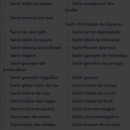
Saint-aubin-la-plaine
Saint-avaugourd-des-
landes
Saint-benoist-sur-mer
Saint-christophe-du-ligneron
Saint-cyr-des-gâts
Saint-cyr-en-talmondais
Saint-denis-du-payré
Saint-denis-la-chevasse
Saint-etienne-de-brillouet
Saint-florent-des-bois
Saint-fulgent
Saint-georges-de-montaigu
Saint-georges-de-
Saint-germain-de-prinçay
pointindoux
Saint-germain-l'aiguiller
Saint-gervais
Saint-gilles-croix-de-vie
Saint-hilaire-de-loulay
Saint-hilaire-de-riez
Saint-hilaire-de-voust
Saint-hilaire-des-loges
Saint-hilaire-la-forêt
Saint-hilaire-le-vouhis
Saint-jean-de-beugné
Saint-jean-de-monts
Saint-juire-champgillon
Saint-julien-des-landes
Saint-laurent-de-la-salle