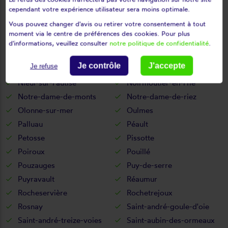
Mormaison
Mortagne-sur-sèvre
cependant votre expérience utilisateur sera moins optimale.
Mouchamps
Mouilleron-en-pareds
Vous pouvez changer d'avis ou retirer votre consentement à tout
Mouilleron-le-captif
Mouilleron-Saint-Germain
moment via le centre de préférences des cookies. Pour plus
Moutiers-les-mauxfaits
Moutiers-sur-le-lay
d'informations, veuillez consulter
notre politique de confidentialité
.
Mouzeuil-saint-martin
Nalliers
Je contrôle
J'accepte
Je refuse
Nesmy
Nieul-le-dolent
Nieul-sur-l'autise
Noirmoutier-en-l'île
Notre-dame-de-monts
Notre-dame-de-riez
Olonne-sur-mer
Oulmes
Palluau
Péault
Petosse
Pissotte
Poiroux
Pouillé
Pouzauges
Puy-de-serre
Puyravault
Réaumur
Rocheservière
Rochetrejoux
Rosnay
Saint-andré-goule-d'oie
Saint-andré-treize-voies
Saint-aubin-des-ormeaux