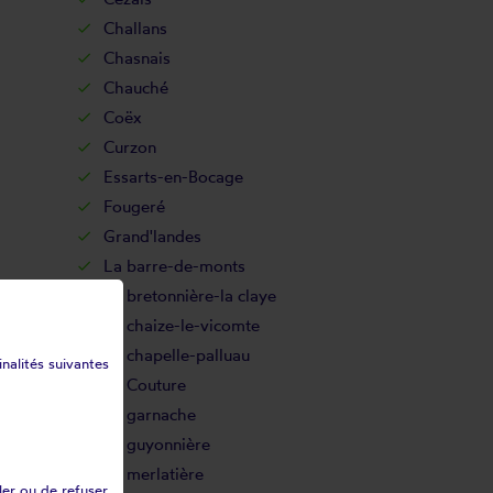
Challans
Chasnais
Chauché
Coëx
Curzon
Essarts-en-Bocage
Fougeré
Grand'landes
La barre-de-monts
La bretonnière-la claye
La chaize-le-vicomte
La chapelle-palluau
inalités suivantes
La Couture
La garnache
La guyonnière
La merlatière
ler ou de refuser