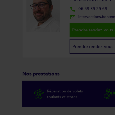
local_phone
06 59 39 29 69
mail_outline
interventions.bonte
Prendre rendez-vous 
Prendre rendez-vous
Nos prestations
Réparation de volets
roulants et stores