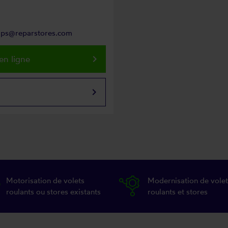
mps@reparstores.com
keyboard_arrow_right
en ligne
keyboard_arrow_right
Motorisation de volets
Modernisation de volet
roulants ou stores existants
roulants et stores