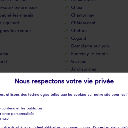
lé-sous-les-ormeaux
Chaix
agné-les-marais
Chantonnay
au-guibert
Châteauneuf
gnes-les-redoux
Cheffois
Cugand
Dompierre-sur-yon
reau
Fontenay-le-comte
fond
Givrand
Jard-sur-mer
issière-de-montaigu
La boissière-des-landes
Nous respectons votre vie privée
llère-saint-hilaire
La chaize-giraud
pelle-aux-lys
La chapelle-hermier
s, utilisons des technologies telles que les cookies sur notre site pour les f
taigneraie
La copechagnière
rière
La flocellière
e contenu et les publicités
érience personnalisée
nétouze
La guérinière
trafic.
nchère
La meilleraie-tillay
otre droit à la confidentialité et vous pouvez choisir d'accepter, de contrô