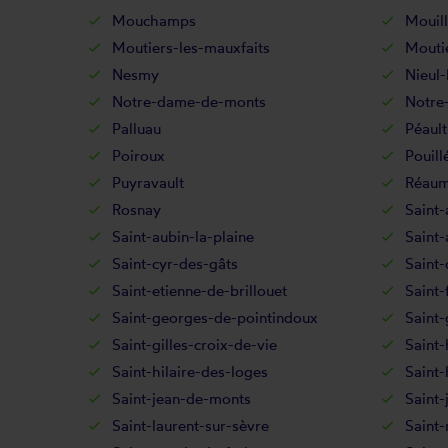
Mouchamps
Mouil
Moutiers-les-mauxfaits
Moutie
Nesmy
Nieul-
Notre-dame-de-monts
Notre
Palluau
Péault
Poiroux
Pouill
Puyravault
Réaum
Rosnay
Saint-
Saint-aubin-la-plaine
Saint
Saint-cyr-des-gâts
Saint-
Saint-etienne-de-brillouet
Saint-
Saint-georges-de-pointindoux
Saint
Saint-gilles-croix-de-vie
Saint-
Saint-hilaire-des-loges
Saint-
Saint-jean-de-monts
Saint-
Saint-laurent-sur-sèvre
Saint-