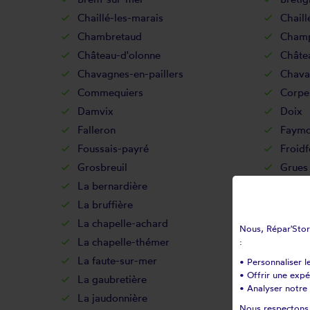
Chaillé-les-marais
Chail
Chambretaud
Champ
Château-d'olonne
Châte
Chavagnes-en-paillers
Chava
Commequiers
Corpe
Damvix
Doix
Falleron
Faymo
Foussais-payré
Froid
Grosbreuil
Grues
La bernardière
La bo
La bruffière
La cai
La chapelle-achard
La cha
Nous, Répar'Store
La chapelle-thémer
La châ
:
La faute-sur-mer
La fer
• Personnaliser l
• Offrir une exp
La gaubretière
La gé
• Analyser notre 
La jaudonnière
La jo
Nous respectons v