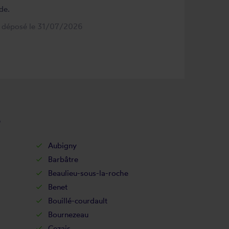
de.
s déposé le 31/07/2026
s
Aubigny
Barbâtre
Beaulieu-sous-la-roche
Benet
Bouillé-courdault
Bournezeau
Cezais