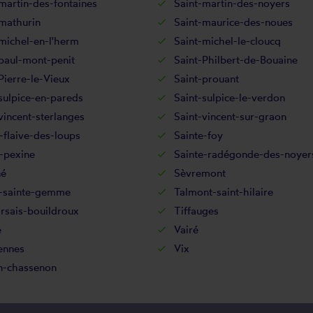
martin-des-fontaines
Saint-martin-des-noyers
mathurin
Saint-maurice-des-noues
michel-en-l'herm
Saint-michel-le-cloucq
paul-mont-penit
Saint-Philbert-de-Bouaine
Pierre-le-Vieux
Saint-prouant
sulpice-en-pareds
Saint-sulpice-le-verdon
vincent-sterlanges
Saint-vincent-sur-graon
-flaive-des-loups
Sainte-foy
-pexine
Sainte-radégonde-des-noyer
né
Sèvremont
d-sainte-gemme
Talmont-saint-hilaire
rsais-bouildroux
Tiffauges
e
Vairé
ennes
Vix
n-chassenon