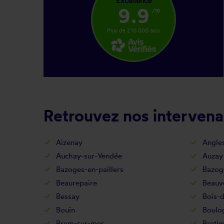
Excellence
9.9
/10
Plus de 210 000 avis
Retrouvez nos intervenan
Aizenay
Angle
Auchay-sur-Vendée
Auzay
Bazoges-en-paillers
Bazog
Beaurepaire
Beauv
Bessay
Bois-
Bouin
Boulo
Brem-sur-mer
Bretig