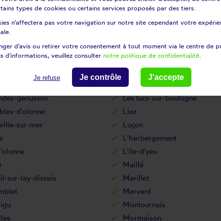
mmeraie-sur-sèvre
La rabatelière
certains types de cookies ou certains services proposés par des tiers.
lée
La tardière
ies n'affectera pas votre navigation sur notre site cependant votre expérien
ux
Landeronde
ale.
upère
Le champ-saint-père
ger d'avis ou retirer votre consentement à tout moment via le centre de p
s d'informations, veuillez consulter
notre politique de confidentialité
.
re
Le gué-de-velluire
rier
Le poiré-sur-velluire
Je contrôle
J'accepte
Je refuse
ouzils
Les châtelliers-châteaumur
andes-genusson
Les lucs-sur-boulogne
bles-d'olonne
Liez
ille-sur-mer
Luçon
e
L'herbergement
d'olonne
L'ile-d'yeu
é
Maillé
l-sur-lay-dissais
Marillet
blet
Mervent
igu
Montournais
les
Mormaison