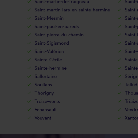
Saint-martin-de-fraigneau
Saint-
Saint-martin-lars-en-sainte-hermine
Saint-
Saint-Mesmin
Saint-
Saint-paul-en-pareds
Saint-
Saint-pierre-du-chemin
Saint-
Saint-Sigismond
Saint-
Saint-Valérien
Saint-
Sainte-Cécile
Sainte
Sainte-hermine
Sainte
Sallertaine
Sérig
Soullans
Tallu
Thorigny
Thoua
Treize-vents
Triaiz
Venansault
Vendr
Vouvant
Xanto