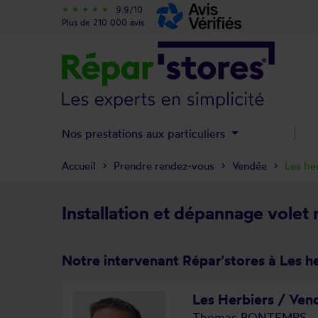
9.9/10
star_rate
star_rate
star_rate
star_rate
star_rate
Plus de 210 000 avis
Nos prestations aux particuliers
Accueil
Prendre rendez-vous
Vendée
Les he
Installation et dépannage volet 
Notre intervenant Répar'stores à Les h
Les Herbiers / Ven
Thomas BONTEMPS