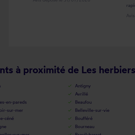
rapi
Avi
ts à proximité de Les herbier
s
Antigny
Avrillé
es-en-pareds
Beaufou
oir-sur-mer
Belleville-sur-vie
de-céné
Boufféré
gne
Bourneau
nolles-sur-mer
Breuil-barret