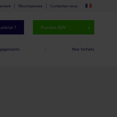
tement
Récompenses
Contactez-nous
tériel ?
Prendre RDV
keyboard_arrow_right
gagements
Nos forfaits