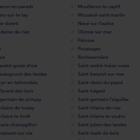
leron-en-pareds
Mouilleron-le-captif
rs-sur-le-lay
Mouzeuil-saint-martin
le-dolent
Nieul-sur-l'autise
-dame-de-riez
Olonne-sur-mer
Petosse
é
Pouzauges
ur
Rocheservière
andré-goule-d'oie
Saint-andré-treize-voies
-avaugourd-des-landes
Saint-benoist-sur-mer
cyr-en-talmondais
Saint-denis-du-payré
florent-des-bois
Saint-fulgent
-germain-de-prinçay
Saint-germain-l'aiguiller
hilaire-de-loulay
Saint-hilaire-de-riez
hilaire-la-forêt
Saint-hilaire-le-vouhis
juire-champgillon
Saint-julien-des-landes
maixent-sur-vie
Saint-malô-du-bois