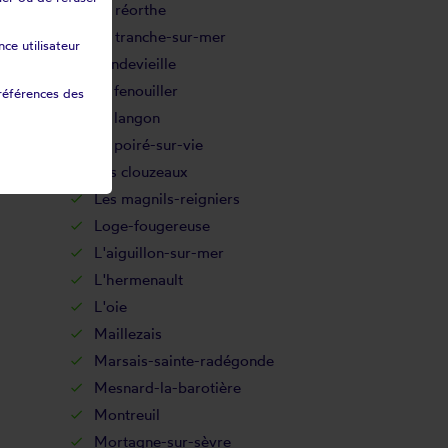
La réorthe
La tranche-sur-mer
ce utilisateur
Landevieille
Le fenouiller
références des
Le langon
Le poiré-sur-vie
Les clouzeaux
Les magnils-reigniers
Loge-fougereuse
L'aiguillon-sur-mer
L'hermenault
L'oie
Maillezais
Marsais-sainte-radégonde
Mesnard-la-barotière
Montreuil
Mortagne-sur-sèvre