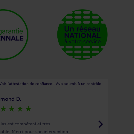
Voir l'attestation de confiance - Avis soumis à un contrôle
ymond D.
star_rate
star_rate
star_rate
star_rate
keyboard_arrow_right
las est compétent et très
able. Merci pour son intervention