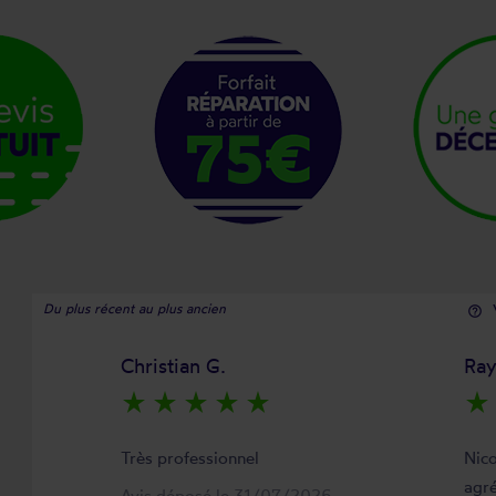
Du plus récent au plus ancien
help_outline
Christian G.
Ra
star_rate
star_rate
star_rate
star_rate
star_rate
star_rate
Très professionnel
Nico
agré
Avis déposé le 31/07/2026