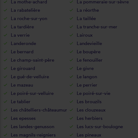
La mothe-achard
La pommeraie-sur-sèvre
La rabatelière
La réorthe
La roche-sur-yon
La taillée
La tardière
La tranche-sur-mer
La verrie
Lairoux
Landeronde
Landevieille
Le bernard
Le boupère
Le champ-saint-père
Le fenouiller
Le girouard
Le givre
Le gué-de-velluire
Le langon
Le mazeau
Le perrier
Le poiré-sur-velluire
Le poiré-sur-vie
Le tablier
Les brouzils
Les châtelliers-châteaumur
Les clouzeaux
Les epesses
Les herbiers
Les landes-genusson
Les lucs-sur-boulogne
Les magnils-reigniers
Les pineaux