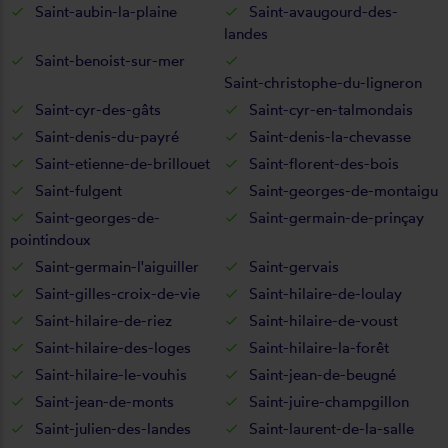
Saint-aubin-la-plaine
Saint-avaugourd-des-
landes
Saint-benoist-sur-mer
Saint-christophe-du-ligneron
Saint-cyr-des-gâts
Saint-cyr-en-talmondais
Saint-denis-du-payré
Saint-denis-la-chevasse
Saint-etienne-de-brillouet
Saint-florent-des-bois
Saint-fulgent
Saint-georges-de-montaigu
Saint-georges-de-
Saint-germain-de-prinçay
pointindoux
Saint-germain-l'aiguiller
Saint-gervais
Saint-gilles-croix-de-vie
Saint-hilaire-de-loulay
Saint-hilaire-de-riez
Saint-hilaire-de-voust
Saint-hilaire-des-loges
Saint-hilaire-la-forêt
Saint-hilaire-le-vouhis
Saint-jean-de-beugné
Saint-jean-de-monts
Saint-juire-champgillon
Saint-julien-des-landes
Saint-laurent-de-la-salle