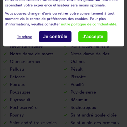
Mormaison
Mortagne-sur-sèvre
cependant votre expérience utilisateur sera moins optimale.
Mouchamps
Mouilleron-en-pareds
Vous pouvez changer d'avis ou retirer votre consentement à tout
Mouilleron-le-captif
Mouilleron-Saint-Germain
moment via le centre de préférences des cookies. Pour plus
Moutiers-les-mauxfaits
Moutiers-sur-le-lay
d'informations, veuillez consulter
notre politique de confidentialité
.
Mouzeuil-saint-martin
Nalliers
Je contrôle
J'accepte
Je refuse
Nesmy
Nieul-le-dolent
Nieul-sur-l'autise
Noirmoutier-en-l'île
Notre-dame-de-monts
Notre-dame-de-riez
Olonne-sur-mer
Oulmes
Palluau
Péault
Petosse
Pissotte
Poiroux
Pouillé
Pouzauges
Puy-de-serre
Puyravault
Réaumur
Rocheservière
Rochetrejoux
Rosnay
Saint-andré-goule-d'oie
Saint-andré-treize-voies
Saint-aubin-des-ormeaux