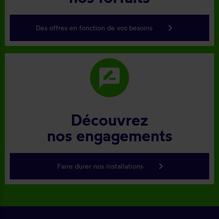
keyboard_arrow_right
Des offres en fonction de vos besoins
rate_review
Découvrez
nos engagements
keyboard_arrow_right
Faire durer nos installations