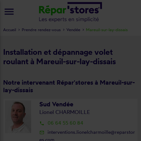
menu
Accueil
Prendre rendez-vous
Vendée
Mareuil-sur-lay-dissais
Installation et dépannage volet
roulant à Mareuil-sur-lay-dissais
Notre intervenant Répar'stores à Mareuil-sur-
lay-dissais
Sud Vendée
Lionel CHARMOILLE
06 64 55 60 84
local_phone
interventions.lionelcharmoille@reparstor
mail_outline
es.com