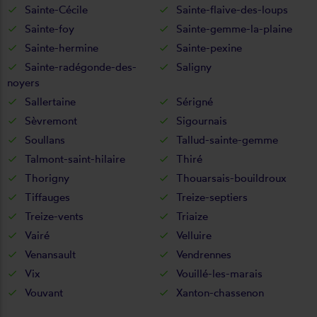
Sainte-Cécile
Sainte-flaive-des-loups
Sainte-foy
Sainte-gemme-la-plaine
Sainte-hermine
Sainte-pexine
Sainte-radégonde-des-
Saligny
noyers
Sallertaine
Sérigné
Sèvremont
Sigournais
Soullans
Tallud-sainte-gemme
Talmont-saint-hilaire
Thiré
Thorigny
Thouarsais-bouildroux
Tiffauges
Treize-septiers
Treize-vents
Triaize
Vairé
Velluire
Venansault
Vendrennes
Vix
Vouillé-les-marais
Vouvant
Xanton-chassenon