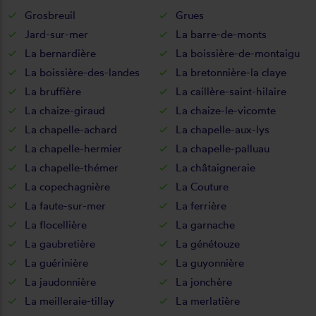
Grosbreuil
Grues
Jard-sur-mer
La barre-de-monts
La bernardière
La boissière-de-montaigu
La boissière-des-landes
La bretonnière-la claye
La bruffière
La caillère-saint-hilaire
La chaize-giraud
La chaize-le-vicomte
La chapelle-achard
La chapelle-aux-lys
La chapelle-hermier
La chapelle-palluau
La chapelle-thémer
La châtaigneraie
La copechagnière
La Couture
La faute-sur-mer
La ferrière
La flocellière
La garnache
La gaubretière
La génétouze
La guérinière
La guyonnière
La jaudonnière
La jonchère
La meilleraie-tillay
La merlatière