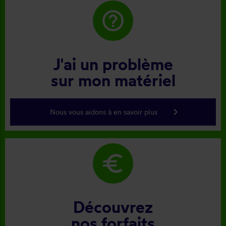
help_outline
J'ai un problème
sur mon matériel
keyboard_arrow_right
Nous vous aidons à en savoir plus
euro
Découvrez
nos forfaits