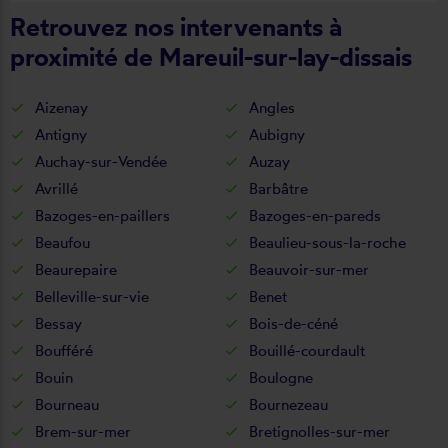
Retrouvez nos intervenants à
proximité de Mareuil-sur-lay-dissais
Aizenay
Angles
Antigny
Aubigny
Auchay-sur-Vendée
Auzay
Avrillé
Barbâtre
Bazoges-en-paillers
Bazoges-en-pareds
Beaufou
Beaulieu-sous-la-roche
Beaurepaire
Beauvoir-sur-mer
Belleville-sur-vie
Benet
Bessay
Bois-de-céné
Boufféré
Bouillé-courdault
Bouin
Boulogne
Bourneau
Bournezeau
Brem-sur-mer
Bretignolles-sur-mer