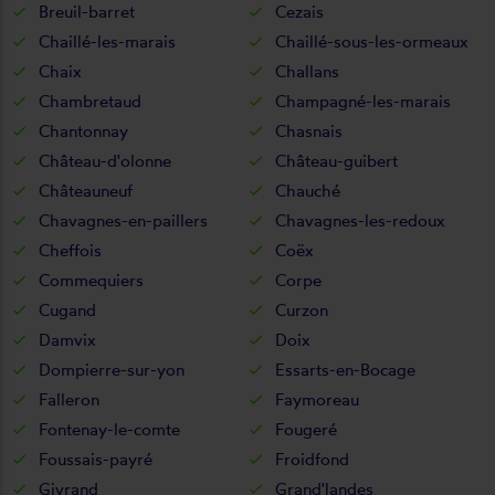
Breuil-barret
Cezais
Chaillé-les-marais
Chaillé-sous-les-ormeaux
Chaix
Challans
Chambretaud
Champagné-les-marais
Chantonnay
Chasnais
Château-d'olonne
Château-guibert
Châteauneuf
Chauché
Chavagnes-en-paillers
Chavagnes-les-redoux
Cheffois
Coëx
Commequiers
Corpe
Cugand
Curzon
Damvix
Doix
Dompierre-sur-yon
Essarts-en-Bocage
Falleron
Faymoreau
Fontenay-le-comte
Fougeré
Foussais-payré
Froidfond
Givrand
Grand'landes