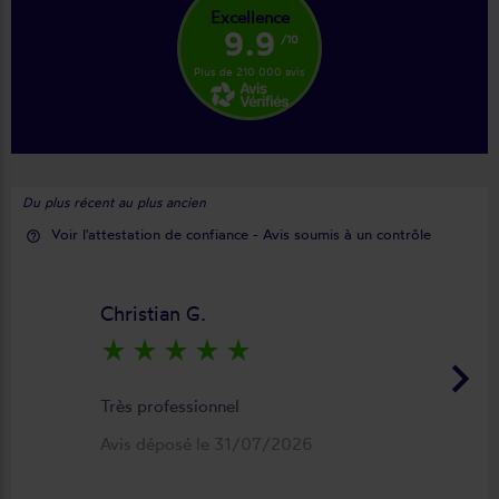
Excellence
9.9
/10
Plus de 210 000 avis
Du plus récent au plus ancien
Voir l'attestation de confiance - Avis soumis à un contrôle
help_outline
Christian G.
star_rate
star_rate
star_rate
star_rate
star_rate
keyboard_arrow_right
Très professionnel
Avis déposé le 31/07/2026