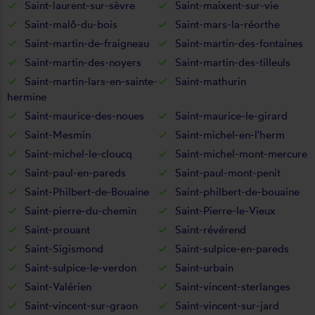
Saint-laurent-sur-sèvre
Saint-maixent-sur-vie
Saint-malô-du-bois
Saint-mars-la-réorthe
Saint-martin-de-fraigneau
Saint-martin-des-fontaines
Saint-martin-des-noyers
Saint-martin-des-tilleuls
Saint-martin-lars-en-sainte-
Saint-mathurin
hermine
Saint-maurice-des-noues
Saint-maurice-le-girard
Saint-Mesmin
Saint-michel-en-l'herm
Saint-michel-le-cloucq
Saint-michel-mont-mercure
Saint-paul-en-pareds
Saint-paul-mont-penit
Saint-Philbert-de-Bouaine
Saint-philbert-de-bouaine
Saint-pierre-du-chemin
Saint-Pierre-le-Vieux
Saint-prouant
Saint-révérend
Saint-Sigismond
Saint-sulpice-en-pareds
Saint-sulpice-le-verdon
Saint-urbain
Saint-Valérien
Saint-vincent-sterlanges
Saint-vincent-sur-graon
Saint-vincent-sur-jard