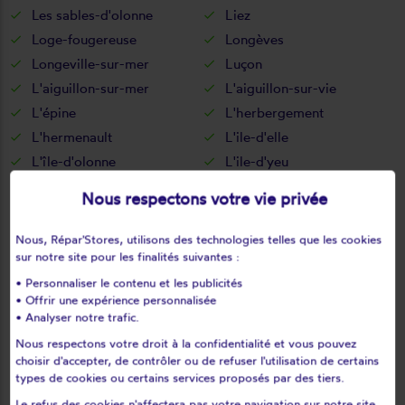
Les sables-d'olonne
Liez
Loge-fougereuse
Longèves
Longeville-sur-mer
Luçon
L'aiguillon-sur-mer
L'aiguillon-sur-vie
L'épine
L'herbergement
L'hermenault
L'ile-d'elle
L'île-d'olonne
L'ile-d'yeu
L'oie
L'orbrie
Nous respectons votre vie privée
Maché
Maillé
Maillezais
Mallièvre
Nous, Répar'Stores, utilisons des technologies telles que les cookies
sur notre site pour les finalités suivantes :
Marillet
Marsais-sainte-radégonde
Martinet
Menomblet
• Personnaliser le contenu et les publicités
• Offrir une expérience personnalisée
Mervent
Mesnard-la-barotière
• Analyser notre trafic.
Monsireigne
Montaigu
Nous respectons votre droit à la confidentialité et vous pouvez
Montournais
Montreuil
choisir d'accepter, de contrôler ou de refuser l'utilisation de certains
types de cookies ou certains services proposés par des tiers.
Montréverd
Moreilles
Le refus des cookies n'affectera pas votre navigation sur notre site