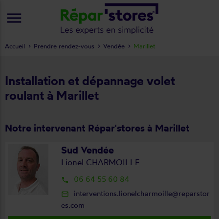
menu
Accueil
Prendre rendez-vous
Vendée
Marillet
Installation et dépannage volet
roulant à Marillet
Notre intervenant Répar'stores à Marillet
Sud Vendée
Lionel CHARMOILLE
06 64 55 60 84
local_phone
interventions.lionelcharmoille@reparstor
mail_outline
es.com