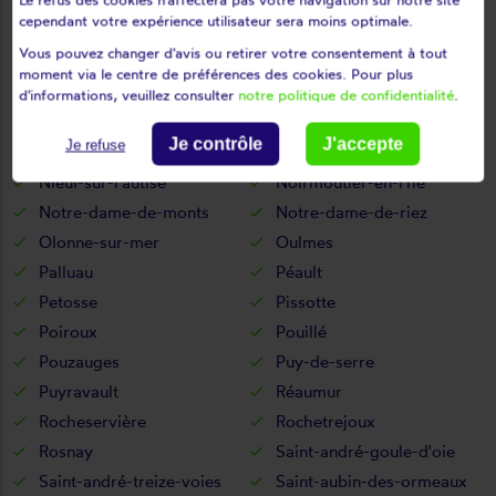
Mormaison
Mortagne-sur-sèvre
cependant votre expérience utilisateur sera moins optimale.
Mouchamps
Mouilleron-en-pareds
Vous pouvez changer d'avis ou retirer votre consentement à tout
Mouilleron-le-captif
Mouilleron-Saint-Germain
moment via le centre de préférences des cookies. Pour plus
Moutiers-les-mauxfaits
Moutiers-sur-le-lay
d'informations, veuillez consulter
notre politique de confidentialité
.
Mouzeuil-saint-martin
Nalliers
Je contrôle
J'accepte
Je refuse
Nesmy
Nieul-le-dolent
Nieul-sur-l'autise
Noirmoutier-en-l'île
Notre-dame-de-monts
Notre-dame-de-riez
Olonne-sur-mer
Oulmes
Palluau
Péault
Petosse
Pissotte
Poiroux
Pouillé
Pouzauges
Puy-de-serre
Puyravault
Réaumur
Rocheservière
Rochetrejoux
Rosnay
Saint-andré-goule-d'oie
Saint-andré-treize-voies
Saint-aubin-des-ormeaux