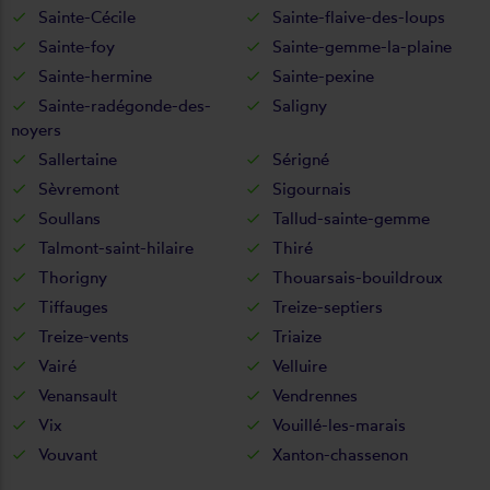
Sainte-Cécile
Sainte-flaive-des-loups
Sainte-foy
Sainte-gemme-la-plaine
Sainte-hermine
Sainte-pexine
Sainte-radégonde-des-
Saligny
noyers
Sallertaine
Sérigné
Sèvremont
Sigournais
Soullans
Tallud-sainte-gemme
Talmont-saint-hilaire
Thiré
Thorigny
Thouarsais-bouildroux
Tiffauges
Treize-septiers
Treize-vents
Triaize
Vairé
Velluire
Venansault
Vendrennes
Vix
Vouillé-les-marais
Vouvant
Xanton-chassenon