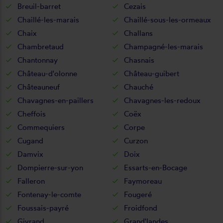
Breuil-barret
Cezais
Chaillé-les-marais
Chaillé-sous-les-ormeaux
Chaix
Challans
Chambretaud
Champagné-les-marais
Chantonnay
Chasnais
Château-d'olonne
Château-guibert
Châteauneuf
Chauché
Chavagnes-en-paillers
Chavagnes-les-redoux
Cheffois
Coëx
Commequiers
Corpe
Cugand
Curzon
Damvix
Doix
Dompierre-sur-yon
Essarts-en-Bocage
Falleron
Faymoreau
Fontenay-le-comte
Fougeré
Foussais-payré
Froidfond
Givrand
Grand'landes