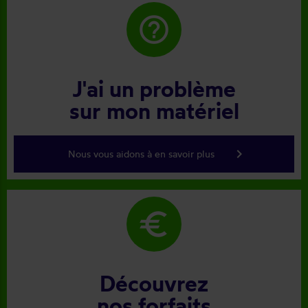
help_outline
J'ai un problème
sur mon matériel
keyboard_arrow_right
Nous vous aidons à en savoir plus
euro
Découvrez
nos forfaits