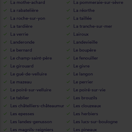
La mothe-achard
La pommeraie-sur-sèvre
La rabatelière
La réorthe
La roche-sur-yon
La taillée
La tardière
La tranche-sur-mer
La verrie
Lairoux
Landeronde
Landevieille
Le bernard
Le boupère
Le champ-saint-père
Le fenouiller
Le girouard
Le givre
Le gué-de-velluire
Le langon
Le mazeau
Le perrier
Le poiré-sur-velluire
Le poiré-sur-vie
Le tablier
Les brouzils
Les châtelliers-châteaumur
Les clouzeaux
Les epesses
Les herbiers
Les landes-genusson
Les lucs-sur-boulogne
Les magnils-reigniers
Les pineaux