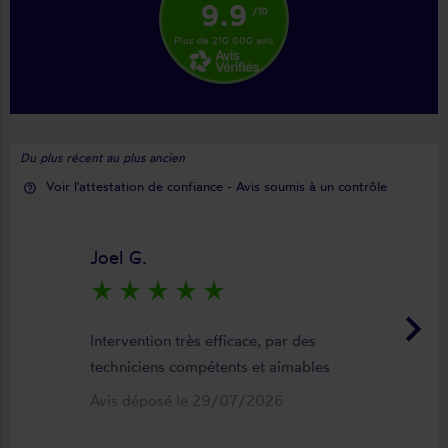
9.9
/10
Plus de 210 000 avis
Du plus récent au plus ancien
Voir l'attestation de confiance - Avis soumis à un contrôle
help_outline
Joel G.
star_rate
star_rate
star_rate
star_rate
star_rate
keyboard_arrow_right
Intervention très efficace, par des
techniciens compétents et aimables
Avis déposé le 29/07/2026