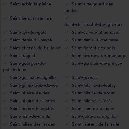
Saint-aubin-la-plaine
Saint-avaugourd-des-
landes
Saint-benoist-sur-mer
Saint-christophe-du-ligneron
Saint-cyr-des-gâts
Saint-cyr-en-talmondais
Saint-denis-du-payré
Saint-denis-la-chevasse
Saint-etienne-de-brillouet
Saint-florent-des-bois
Saint-fulgent
Saint-georges-de-montaigu
Saint-georges-de-
Saint-germain-de-prinçay
pointindoux
Saint-germain-l'aiguiller
Saint-gervais
Saint-gilles-croix-de-vie
Saint-hilaire-de-loulay
Saint-hilaire-de-riez
Saint-hilaire-de-voust
Saint-hilaire-des-loges
Saint-hilaire-la-forêt
Saint-hilaire-le-vouhis
Saint-jean-de-beugné
Saint-jean-de-monts
Saint-juire-champgillon
Saint-julien-des-landes
Saint-laurent-de-la-salle