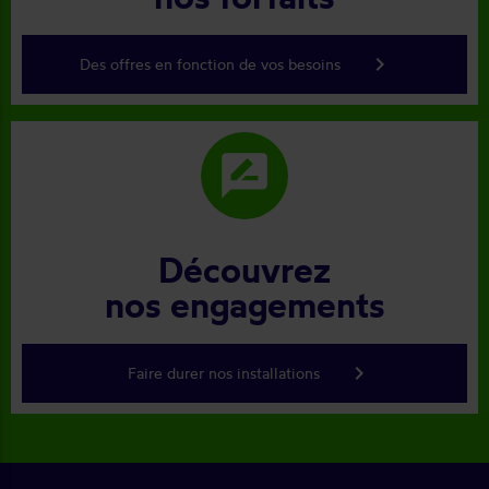
keyboard_arrow_right
Des offres en fonction de vos besoins
rate_review
Découvrez
nos engagements
keyboard_arrow_right
Faire durer nos installations