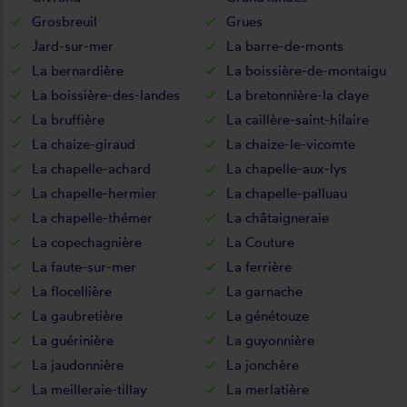
Grosbreuil
Grues
Jard-sur-mer
La barre-de-monts
La bernardière
La boissière-de-montaigu
La boissière-des-landes
La bretonnière-la claye
La bruffière
La caillère-saint-hilaire
La chaize-giraud
La chaize-le-vicomte
La chapelle-achard
La chapelle-aux-lys
La chapelle-hermier
La chapelle-palluau
La chapelle-thémer
La châtaigneraie
La copechagnière
La Couture
La faute-sur-mer
La ferrière
La flocellière
La garnache
La gaubretière
La génétouze
La guérinière
La guyonnière
La jaudonnière
La jonchère
La meilleraie-tillay
La merlatière