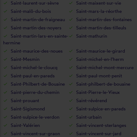
Saint-laurent-sur-sèvre
Saint-maixent-sur-vie
Saint-malô-du-bois
Saint-mars-la-réorthe
Saint-martin-de-fraigneau
Saint-martin-des-fontaines
Saint-martin-des-noyers
Saint-martin-des-tilleuls
Saint-martin-lars-en-sainte-
Saint-mathurin
hermine
Saint-maurice-des-noues
Saint-maurice-le-girard
Saint-Mesmin
Saint-michel-en-l'herm
Saint-michel-le-cloucq
Saint-michel-mont-mercure
Saint-paul-en-pareds
Saint-paul-mont-penit
Saint-Philbert-de-Bouaine
Saint-philbert-de-bouaine
Saint-pierre-du-chemin
Saint-Pierre-le-Vieux
Saint-prouant
Saint-révérend
Saint-Sigismond
Saint-sulpice-en-pareds
Saint-sulpice-le-verdon
Saint-urbain
Saint-Valérien
Saint-vincent-sterlanges
Saint-vincent-sur-graon
Saint-vincent-sur-jard