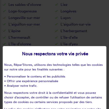
Les sables-d'olonne
Liez
Loge-fougereuse
Longèves
Longeville-sur-mer
Luçon
L'aiguillon-sur-mer
L'aiguillon-sur-vie
L'épine
L'herbergement
L'hermenault
L'ile-d'elle
L'île-d'olonne
L'ile-d'yeu
L'oie
L'orbrie
Nous respectons votre vie privée
Maché
Maillé
Maillezais
Mallièvre
Nous, Répar'Stores, utilisons des technologies telles que les cookies
sur notre site pour les finalités suivantes :
Mareuil-sur-lay-dissais
Marsais-sainte-radégonde
• Personnaliser le contenu et les publicités
Martinet
Menomblet
• Offrir une expérience personnalisée
Mervent
Mesnard-la-barotière
• Analyser notre trafic.
Monsireigne
Montaigu
Nous respectons votre droit à la confidentialité et vous pouvez
Montournais
Montreuil
choisir d'accepter, de contrôler ou de refuser l'utilisation de certains
types de cookies ou certains services proposés par des tiers.
Montréverd
Moreilles
Le refus des cookies n'affectera pas votre navigation sur notre site