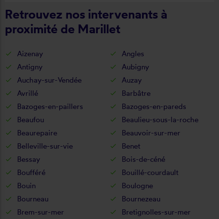
Retrouvez nos intervenants à
proximité de Marillet
Aizenay
Angles
Antigny
Aubigny
Auchay-sur-Vendée
Auzay
Avrillé
Barbâtre
Bazoges-en-paillers
Bazoges-en-pareds
Beaufou
Beaulieu-sous-la-roche
Beaurepaire
Beauvoir-sur-mer
Belleville-sur-vie
Benet
Bessay
Bois-de-céné
Boufféré
Bouillé-courdault
Bouin
Boulogne
Bourneau
Bournezeau
Brem-sur-mer
Bretignolles-sur-mer