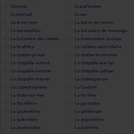
Givrand
Grand'landes
Grosbreuil
Grues
Jard-sur-mer
La barre-de-monts
La bernardière
La boissière-de-montaigu
La boissière-des-landes
La bretonnière-la claye
La bruffière
La caillère-saint-hilaire
La chaize-giraud
La chaize-le-vicomte
La chapelle-achard
La chapelle-aux-lys
La chapelle-hermier
La chapelle-palluau
La chapelle-thémer
La châtaigneraie
La copechagnière
La Couture
La faute-sur-mer
La ferrière
La flocellière
La garnache
La gaubretière
La génétouze
La guérinière
La guyonnière
La jaudonnière
La jonchère