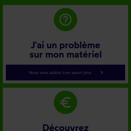
help_outline
J'ai un problème
sur mon matériel
keyboard_arrow_right
Nous vous aidons à en savoir plus
euro
Découvrez