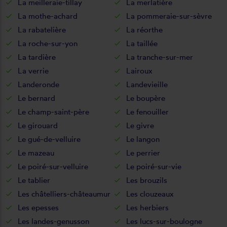
La meilleraie-tillay
La merlatière
La mothe-achard
La pommeraie-sur-sèvre
La rabatelière
La réorthe
La roche-sur-yon
La taillée
La tardière
La tranche-sur-mer
La verrie
Lairoux
Landeronde
Landevieille
Le bernard
Le boupère
Le champ-saint-père
Le fenouiller
Le girouard
Le givre
Le gué-de-velluire
Le langon
Le mazeau
Le perrier
Le poiré-sur-velluire
Le poiré-sur-vie
Le tablier
Les brouzils
Les châtelliers-châteaumur
Les clouzeaux
Les epesses
Les herbiers
Les landes-genusson
Les lucs-sur-boulogne