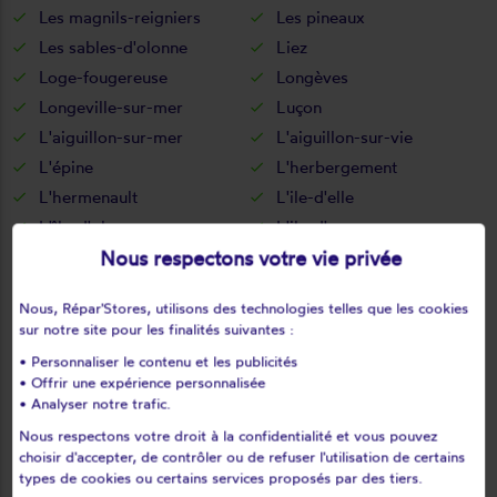
Les magnils-reigniers
Les pineaux
Les sables-d'olonne
Liez
Loge-fougereuse
Longèves
Longeville-sur-mer
Luçon
L'aiguillon-sur-mer
L'aiguillon-sur-vie
L'épine
L'herbergement
L'hermenault
L'ile-d'elle
L'île-d'olonne
L'ile-d'yeu
Nous respectons votre vie privée
L'oie
L'orbrie
Maché
Maillé
Nous, Répar'Stores, utilisons des technologies telles que les cookies
Maillezais
Mallièvre
sur notre site pour les finalités suivantes :
Mareuil-sur-lay-dissais
Marillet
• Personnaliser le contenu et les publicités
Marsais-sainte-radégonde
Martinet
• Offrir une expérience personnalisée
• Analyser notre trafic.
Menomblet
Mervent
Mesnard-la-barotière
Monsireigne
Nous respectons votre droit à la confidentialité et vous pouvez
choisir d'accepter, de contrôler ou de refuser l'utilisation de certains
Montaigu
Montournais
types de cookies ou certains services proposés par des tiers.
Montreuil
Montréverd