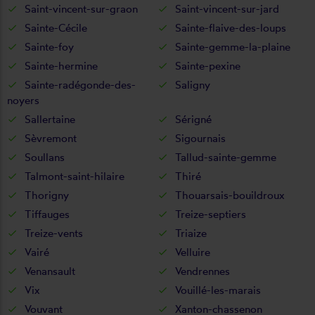
Saint-vincent-sur-graon
Saint-vincent-sur-jard
Sainte-Cécile
Sainte-flaive-des-loups
Sainte-foy
Sainte-gemme-la-plaine
Sainte-hermine
Sainte-pexine
Sainte-radégonde-des-
Saligny
noyers
Sallertaine
Sérigné
Sèvremont
Sigournais
Soullans
Tallud-sainte-gemme
Talmont-saint-hilaire
Thiré
Thorigny
Thouarsais-bouildroux
Tiffauges
Treize-septiers
Treize-vents
Triaize
Vairé
Velluire
Venansault
Vendrennes
Vix
Vouillé-les-marais
Vouvant
Xanton-chassenon