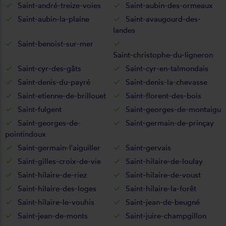
Saint-andré-treize-voies
Saint-aubin-des-ormeaux
Saint-aubin-la-plaine
Saint-avaugourd-des-
landes
Saint-benoist-sur-mer
Saint-christophe-du-ligneron
Saint-cyr-des-gâts
Saint-cyr-en-talmondais
Saint-denis-du-payré
Saint-denis-la-chevasse
Saint-etienne-de-brillouet
Saint-florent-des-bois
Saint-fulgent
Saint-georges-de-montaigu
Saint-georges-de-
Saint-germain-de-prinçay
pointindoux
Saint-germain-l'aiguiller
Saint-gervais
Saint-gilles-croix-de-vie
Saint-hilaire-de-loulay
Saint-hilaire-de-riez
Saint-hilaire-de-voust
Saint-hilaire-des-loges
Saint-hilaire-la-forêt
Saint-hilaire-le-vouhis
Saint-jean-de-beugné
Saint-jean-de-monts
Saint-juire-champgillon