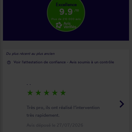
Excellence
9.9
/10
Plus de 210 000 avis
Du plus récent au plus ancien
Voir l'attestation de confiance - Avis soumis à un contrôle
help_outline
. .
star_rate
star_rate
star_rate
star_rate
star_rate
keyboard_arrow_right
Très pro, ils ont réalisé l’intervention
très rapidement.
Avis déposé le 27/07/2026