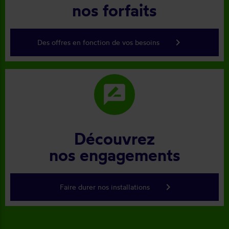
nos forfaits
keyboard_arrow_right
Des offres en fonction de vos besoins
rate_review
Découvrez
nos engagements
keyboard_arrow_right
Faire durer nos installations