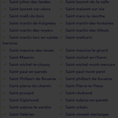
Saint-julien-des-landes
Saint-laurent-de-la-salle
Saint-laurent-sur-sèvre
Saint-maixent-sur-vie
Saint-malô-du-bois
Saint-mars-la-réorthe
Saint-martin-de-fraigneau
Saint-martin-des-fontaines
Saint-martin-des-noyers
Saint-martin-des-tilleuls
Saint-martin-lars-en-sainte-
Saint-mathurin
hermine
Saint-maurice-des-noues
Saint-maurice-le-girard
Saint-Mesmin
Saint-michel-en-l'herm
Saint-michel-le-cloucq
Saint-michel-mont-mercure
Saint-paul-en-pareds
Saint-paul-mont-penit
Saint-Philbert-de-Bouaine
Saint-philbert-de-bouaine
Saint-pierre-du-chemin
Saint-Pierre-le-Vieux
Saint-prouant
Saint-révérend
Saint-Sigismond
Saint-sulpice-en-pareds
Saint-sulpice-le-verdon
Saint-urbain
Saint-Valérien
Saint-vincent-sterlanges