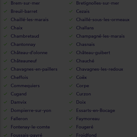
Brem-sur-mer
Bretignolles-sur-mer
Breuil-barret
Cezais
Chaillé-les-marais
Chaillé-sous-les-ormeaux
Chaix
Challans
Chambretaud
Champagné-les-marais
Chantonnay
Chasnais
Château-d'olonne
Château-guibert
Châteauneuf
Chauché
Chavagnes-en-paillers
Chavagnes-les-redoux
Cheffois
Coëx
Commequiers
Corpe
Cugand
Curzon
Damvix
Doix
Dompierre-sur-yon
Essarts-en-Bocage
Falleron
Faymoreau
Fontenay-le-comte
Fougeré
Foussais-payré
Froidfond