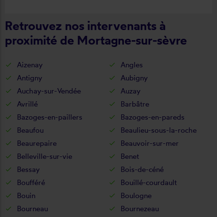
Retrouvez nos intervenants à
proximité de Mortagne-sur-sèvre
Aizenay
Angles
Antigny
Aubigny
Auchay-sur-Vendée
Auzay
Avrillé
Barbâtre
Bazoges-en-paillers
Bazoges-en-pareds
Beaufou
Beaulieu-sous-la-roche
Beaurepaire
Beauvoir-sur-mer
Belleville-sur-vie
Benet
Bessay
Bois-de-céné
Boufféré
Bouillé-courdault
Bouin
Boulogne
Bourneau
Bournezeau