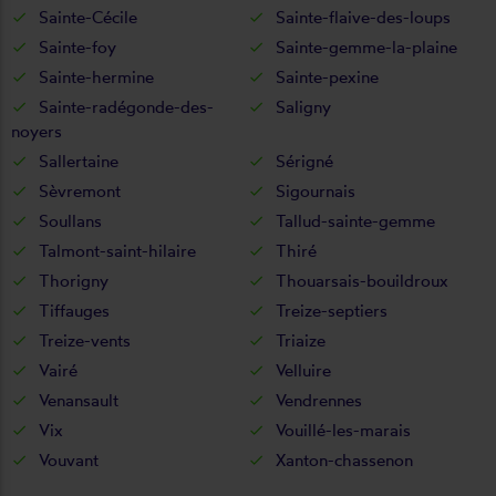
Sainte-Cécile
Sainte-flaive-des-loups
Sainte-foy
Sainte-gemme-la-plaine
Sainte-hermine
Sainte-pexine
Sainte-radégonde-des-
Saligny
noyers
Sallertaine
Sérigné
Sèvremont
Sigournais
Soullans
Tallud-sainte-gemme
Talmont-saint-hilaire
Thiré
Thorigny
Thouarsais-bouildroux
Tiffauges
Treize-septiers
Treize-vents
Triaize
Vairé
Velluire
Venansault
Vendrennes
Vix
Vouillé-les-marais
Vouvant
Xanton-chassenon