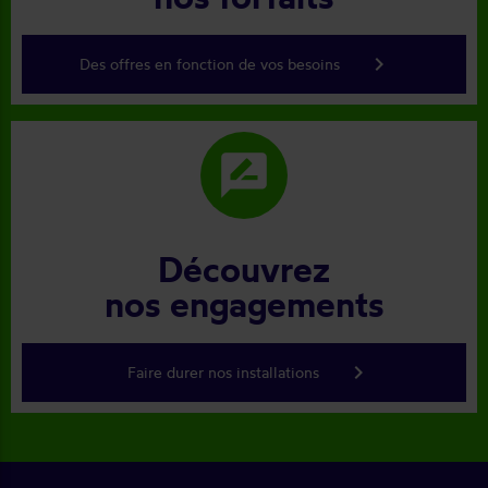
keyboard_arrow_right
Des offres en fonction de vos besoins
rate_review
Découvrez
nos engagements
keyboard_arrow_right
Faire durer nos installations