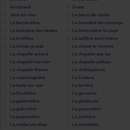
Grosbreuil
Grues
Jard-sur-mer
La barre-de-monts
La bernardière
La boissière-de-montaigu
La boissière-des-landes
La bretonnière-la claye
La bruffière
La caillère-saint-hilaire
La chaize-giraud
La chaize-le-vicomte
La chapelle-achard
La chapelle-aux-lys
La chapelle-hermier
La chapelle-palluau
La chapelle-thémer
La châtaigneraie
La copechagnière
La Couture
La faute-sur-mer
La ferrière
La flocellière
La garnache
La gaubretière
La génétouze
La guérinière
La guyonnière
La jaudonnière
La jonchère
La meilleraie-tillay
La merlatière