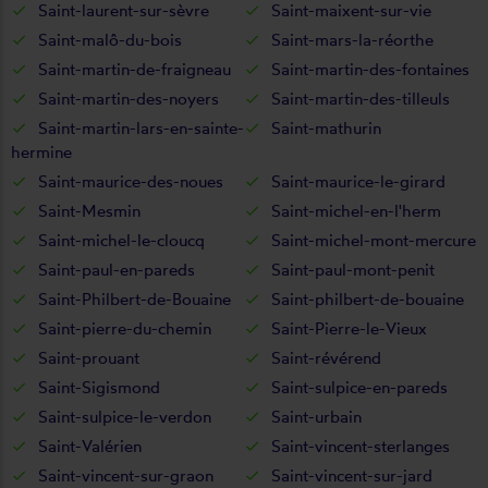
Saint-laurent-sur-sèvre
Saint-maixent-sur-vie
Saint-malô-du-bois
Saint-mars-la-réorthe
Saint-martin-de-fraigneau
Saint-martin-des-fontaines
Saint-martin-des-noyers
Saint-martin-des-tilleuls
Saint-martin-lars-en-sainte-
Saint-mathurin
hermine
Saint-maurice-des-noues
Saint-maurice-le-girard
Saint-Mesmin
Saint-michel-en-l'herm
Saint-michel-le-cloucq
Saint-michel-mont-mercure
Saint-paul-en-pareds
Saint-paul-mont-penit
Saint-Philbert-de-Bouaine
Saint-philbert-de-bouaine
Saint-pierre-du-chemin
Saint-Pierre-le-Vieux
Saint-prouant
Saint-révérend
Saint-Sigismond
Saint-sulpice-en-pareds
Saint-sulpice-le-verdon
Saint-urbain
Saint-Valérien
Saint-vincent-sterlanges
Saint-vincent-sur-graon
Saint-vincent-sur-jard