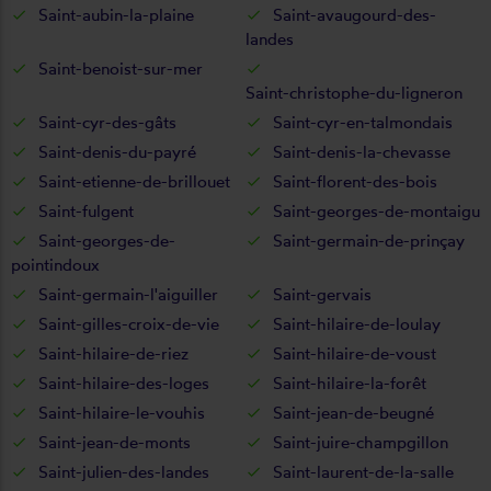
Saint-aubin-la-plaine
Saint-avaugourd-des-
landes
Saint-benoist-sur-mer
Saint-christophe-du-ligneron
Saint-cyr-des-gâts
Saint-cyr-en-talmondais
Saint-denis-du-payré
Saint-denis-la-chevasse
Saint-etienne-de-brillouet
Saint-florent-des-bois
Saint-fulgent
Saint-georges-de-montaigu
Saint-georges-de-
Saint-germain-de-prinçay
pointindoux
Saint-germain-l'aiguiller
Saint-gervais
Saint-gilles-croix-de-vie
Saint-hilaire-de-loulay
Saint-hilaire-de-riez
Saint-hilaire-de-voust
Saint-hilaire-des-loges
Saint-hilaire-la-forêt
Saint-hilaire-le-vouhis
Saint-jean-de-beugné
Saint-jean-de-monts
Saint-juire-champgillon
Saint-julien-des-landes
Saint-laurent-de-la-salle