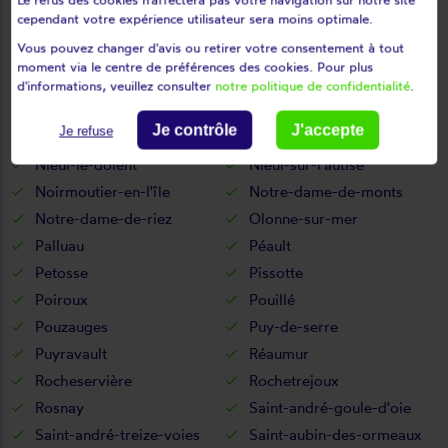
Moreilles
Mormaison
cependant votre expérience utilisateur sera moins optimale.
Mortagne-sur-sèvre
Mouchamps
Vous pouvez changer d'avis ou retirer votre consentement à tout
Mouilleron-en-pareds
Mouilleron-le-captif
moment via le centre de préférences des cookies. Pour plus
Mouilleron-Saint-Germain
Moutiers-les-mauxfaits
d'informations, veuillez consulter
notre politique de confidentialité
.
Moutiers-sur-le-lay
Mouzeuil-saint-martin
Je contrôle
J'accepte
Je refuse
Nalliers
Nesmy
Nieul-le-dolent
Nieul-sur-l'autise
Noirmoutier-en-l'île
Notre-dame-de-monts
Notre-dame-de-riez
Olonne-sur-mer
Palluau
Péault
Petosse
Pissotte
Poiroux
Pouillé
Pouzauges
Puy-de-serre
Puyravault
Réaumur
Rocheservière
Rochetrejoux
Rosnay
Saint-andré-goule-d'oie
Saint-andré-treize-voies
Saint-aubin-des-ormeaux