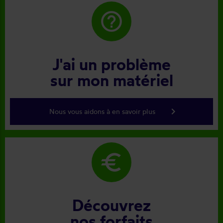
help_outline
J'ai un problème
sur mon matériel
keyboard_arrow_right
Nous vous aidons à en savoir plus
euro
Découvrez
nos forfaits