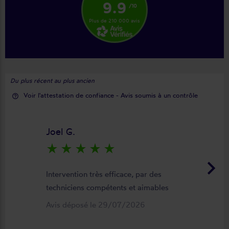
9.9
/10
Plus de 210 000 avis
Du plus récent au plus ancien
Voir l'attestation de confiance - Avis soumis à un contrôle
help_outline
Joel G.
star_rate
star_rate
star_rate
star_rate
star_rate
keyboard_arrow_right
Intervention très efficace, par des
techniciens compétents et aimables
Avis déposé le 29/07/2026