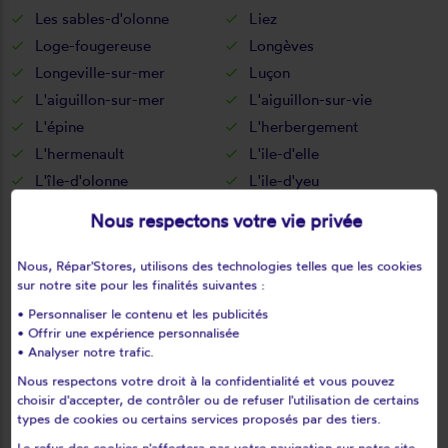
Les sables-d'olonne
Liez
Loge-fougereuse
Longèves
Longeville-sur-mer
Luçon
L'aiguillon-sur-mer
L'aiguillon-sur-vie
L'épine
L'herbergement
L'hermenault
L'ile-d'elle
L'île-d'olonne
L'ile-d'yeu
L'oie
L'orbrie
Nous respectons votre vie privée
Maché
Maillé
Maillezais
Mallièvre
Nous, Répar'Stores, utilisons des technologies telles que les cookies
sur notre site pour les finalités suivantes :
Mareuil-sur-lay-dissais
Marillet
• Personnaliser le contenu et les publicités
Marsais-sainte-radégonde
Martinet
• Offrir une expérience personnalisée
Menomblet
Mervent
• Analyser notre trafic.
Mesnard-la-barotière
Monsireigne
Nous respectons votre droit à la confidentialité et vous pouvez
Montaigu
Montournais
choisir d'accepter, de contrôler ou de refuser l'utilisation de certains
types de cookies ou certains services proposés par des tiers.
Montreuil
Montréverd
Le refus des cookies n'affectera pas votre navigation sur notre site