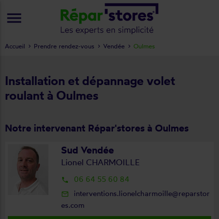
menu
Accueil
Prendre rendez-vous
Vendée
Oulmes
Installation et dépannage volet
roulant à Oulmes
Notre intervenant Répar'stores à Oulmes
Sud Vendée
Lionel CHARMOILLE
06 64 55 60 84
local_phone
interventions.lionelcharmoille@reparstor
mail_outline
es.com