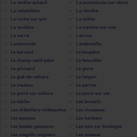
La mothe-achard
La pommeraie-sur-sèvre
La rabatelière
La réorthe
La roche-sur-yon
La taillée
La tardière
La tranche-sur-mer
La verrie
Lairoux
Landeronde
Landevieille
Le bernard
Le boupère
Le champ-saint-père
Le fenouiller
Le girouard
Le givre
Le gué-de-velluire
Le langon
Le mazeau
Le perrier
Le poiré-sur-velluire
Le poiré-sur-vie
Le tablier
Les brouzils
Les châtelliers-châteaumur
Les clouzeaux
Les epesses
Les herbiers
Les landes-genusson
Les lucs-sur-boulogne
Les magnils-reigniers
Les pineaux