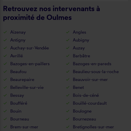
Retrouvez nos intervenants à
proximité de Oulmes
Aizenay
Angles
Antigny
Aubigny
Auchay-sur-Vendée
Auzay
Avrillé
Barbâtre
Bazoges-en-paillers
Bazoges-en-pareds
Beaufou
Beaulieu-sous-la-roche
Beaurepaire
Beauvoir-sur-mer
Belleville-sur-vie
Benet
Bessay
Bois-de-céné
Boufféré
Bouillé-courdault
Bouin
Boulogne
Bourneau
Bournezeau
Brem-sur-mer
Bretignolles-sur-mer