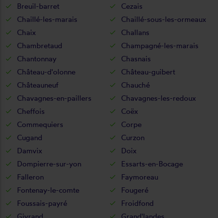
Breuil-barret
Cezais
Chaillé-les-marais
Chaillé-sous-les-ormeaux
Chaix
Challans
Chambretaud
Champagné-les-marais
Chantonnay
Chasnais
Château-d'olonne
Château-guibert
Châteauneuf
Chauché
Chavagnes-en-paillers
Chavagnes-les-redoux
Cheffois
Coëx
Commequiers
Corpe
Cugand
Curzon
Damvix
Doix
Dompierre-sur-yon
Essarts-en-Bocage
Falleron
Faymoreau
Fontenay-le-comte
Fougeré
Foussais-payré
Froidfond
Givrand
Grand'landes