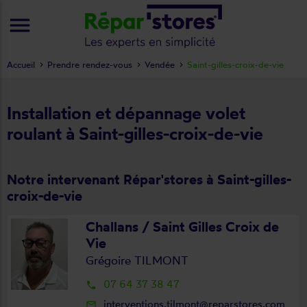
menu
Accueil
Prendre rendez-vous
Vendée
Saint-gilles-croix-de-vie
Installation et dépannage volet
roulant à Saint-gilles-croix-de-vie
Notre intervenant Répar'stores à Saint-gilles-
croix-de-vie
Challans / Saint Gilles Croix de
Vie
Grégoire TILMONT
07 64 37 38 47
local_phone
interventions.tilmont@reparstores.com
mail_outline