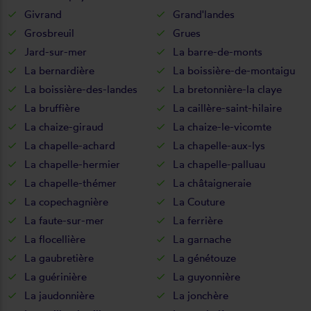
Givrand
Grand'landes
Grosbreuil
Grues
Jard-sur-mer
La barre-de-monts
La bernardière
La boissière-de-montaigu
La boissière-des-landes
La bretonnière-la claye
La bruffière
La caillère-saint-hilaire
La chaize-giraud
La chaize-le-vicomte
La chapelle-achard
La chapelle-aux-lys
La chapelle-hermier
La chapelle-palluau
La chapelle-thémer
La châtaigneraie
La copechagnière
La Couture
La faute-sur-mer
La ferrière
La flocellière
La garnache
La gaubretière
La génétouze
La guérinière
La guyonnière
La jaudonnière
La jonchère