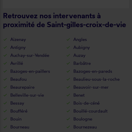
Retrouvez nos intervenants à
proximité de Saint-gilles-croix-de-vie
Aizenay
Angles
Antigny
Aubigny
Auchay-sur-Vendée
Auzay
Avrillé
Barbâtre
Bazoges-en-paillers
Bazoges-en-pareds
Beaufou
Beaulieu-sous-la-roche
Beaurepaire
Beauvoir-sur-mer
Belleville-sur-vie
Benet
Bessay
Bois-de-céné
Boufféré
Bouillé-courdault
Bouin
Boulogne
Bourneau
Bournezeau