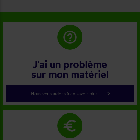
help_outline
J'ai un problème
sur mon matériel
keyboard_arrow_right
Nous vous aidons à en savoir plus
euro