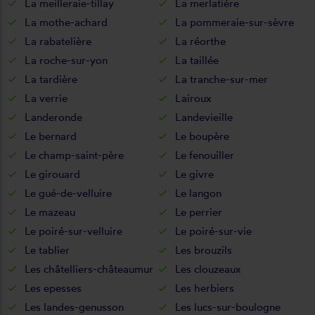
La meilleraie-tillay
La merlatière
La mothe-achard
La pommeraie-sur-sèvre
La rabatelière
La réorthe
La roche-sur-yon
La taillée
La tardière
La tranche-sur-mer
La verrie
Lairoux
Landeronde
Landevieille
Le bernard
Le boupère
Le champ-saint-père
Le fenouiller
Le girouard
Le givre
Le gué-de-velluire
Le langon
Le mazeau
Le perrier
Le poiré-sur-velluire
Le poiré-sur-vie
Le tablier
Les brouzils
Les châtelliers-châteaumur
Les clouzeaux
Les epesses
Les herbiers
Les landes-genusson
Les lucs-sur-boulogne