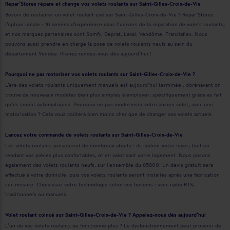
Repar’Stores répare et change vos volets roulants sur Saint-Gilles-Croix-de-Vie
Besoin de restaurer un volet roulant usé sur Saint-Gilles-Croix-de-Vie ? Repar’Stores
l’option idéale : 10 années d’expérience dans l’univers de la réparation de volets roulants,
et nos marques partenaires sont Somfy, Deprat, Lakal, Vendôme, Franciaflex. Nous
pouvons aussi prendre en charge la pose de volets roulants neufs au sein du
département Vendée. Prenez rendez-vous dès aujourd’hui !
Pourquoi ne pas motoriser vos volets roulants sur Saint-Gilles-Croix-de-Vie ?
L’ère des volets roulants uniquement manuels est aujourd’hui terminée : dorénavant on
trouve de nouveaux modèles bien plus simples à employer, spécifiquement grâce au fait
qu’ils soient automatiques. Pourquoi ne pas moderniser votre ancien volet, avec une
motorisation ? Cela vous coûtera bien moins cher que de changer vos volets actuels.
Lancez votre commande de volets roulants sur Saint-Gilles-Croix-de-Vie
Les volets roulants présentent de nombreux atouts : ils isolent votre foyer, tout en
rendant vos pièces plus confortables, et en valorisant votre logement. Nous posons
également des volets roulants neufs, sur l’ensemble du 85800. Un devis gratuit sera
effectué à votre domicile, puis vos volets roulants seront installés après une fabrication
sur-mesure. Choisissez votre technologie selon vos besoins : avec radio RTS,
traditionnels ou manuels.
Volet roulant coincé sur Saint-Gilles-Croix-de-Vie ? Appelez-nous dès aujourd’hui
L’un de vos volets roulants ne fonctionne plus ? Le dysfonctionnement peut provenir de