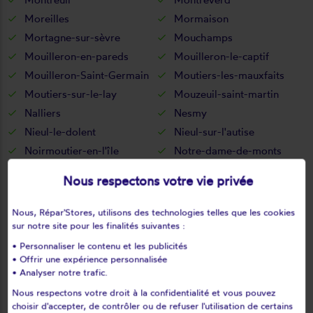
Moreilles
Mormaison
Mortagne-sur-sèvre
Mouchamps
Mouilleron-en-pareds
Mouilleron-le-captif
Mouilleron-Saint-Germain
Moutiers-les-mauxfaits
Moutiers-sur-le-lay
Mouzeuil-saint-martin
Nalliers
Nesmy
Nieul-le-dolent
Nieul-sur-l'autise
Noirmoutier-en-l'île
Notre-dame-de-monts
Notre-dame-de-riez
Olonne-sur-mer
Nous respectons votre vie privée
Oulmes
Palluau
Péault
Petosse
Nous, Répar'Stores, utilisons des technologies telles que les cookies
Pissotte
Poiroux
sur notre site pour les finalités suivantes :
Pouillé
Pouzauges
• Personnaliser le contenu et les publicités
• Offrir une expérience personnalisée
Puy-de-serre
Puyravault
• Analyser notre trafic.
Réaumur
Rocheservière
Nous respectons votre droit à la confidentialité et vous pouvez
Rochetrejoux
Rosnay
choisir d'accepter, de contrôler ou de refuser l'utilisation de certains