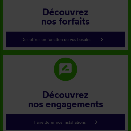
Découvrez
nos forfaits
keyboard_arrow_right
Des offres en fonction de vos besoins
rate_review
Découvrez
nos engagements
keyboard_arrow_right
Faire durer nos installations