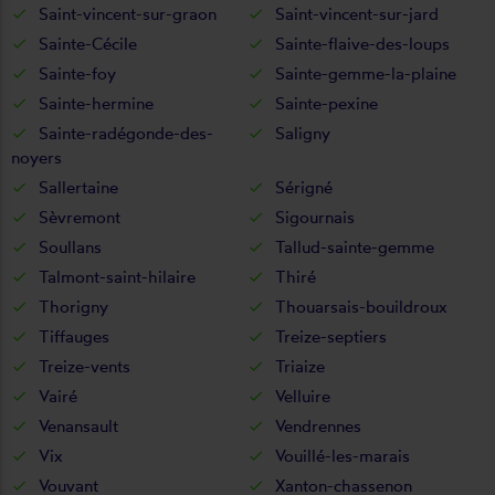
Saint-vincent-sur-graon
Saint-vincent-sur-jard
Sainte-Cécile
Sainte-flaive-des-loups
Sainte-foy
Sainte-gemme-la-plaine
Sainte-hermine
Sainte-pexine
Sainte-radégonde-des-
Saligny
noyers
Sallertaine
Sérigné
Sèvremont
Sigournais
Soullans
Tallud-sainte-gemme
Talmont-saint-hilaire
Thiré
Thorigny
Thouarsais-bouildroux
Tiffauges
Treize-septiers
Treize-vents
Triaize
Vairé
Velluire
Venansault
Vendrennes
Vix
Vouillé-les-marais
Vouvant
Xanton-chassenon