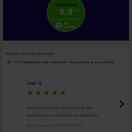
Excellence
9.9
/10
Plus de 210 000 avis
Du plus récent au plus ancien
Voir l'attestation de confiance - Avis soumis à un contrôle
help_outline
Joel G.
star_rate
star_rate
star_rate
star_rate
star_rate
keyboard_arrow_right
Intervention très efficace, par des
techniciens compétents et aimables
Avis déposé le 29/07/2026