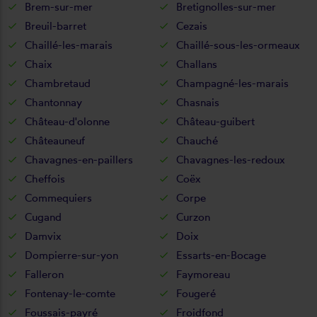
Brem-sur-mer
Bretignolles-sur-mer
Breuil-barret
Cezais
Chaillé-les-marais
Chaillé-sous-les-ormeaux
Chaix
Challans
Chambretaud
Champagné-les-marais
Chantonnay
Chasnais
Château-d'olonne
Château-guibert
Châteauneuf
Chauché
Chavagnes-en-paillers
Chavagnes-les-redoux
Cheffois
Coëx
Commequiers
Corpe
Cugand
Curzon
Damvix
Doix
Dompierre-sur-yon
Essarts-en-Bocage
Falleron
Faymoreau
Fontenay-le-comte
Fougeré
Foussais-payré
Froidfond