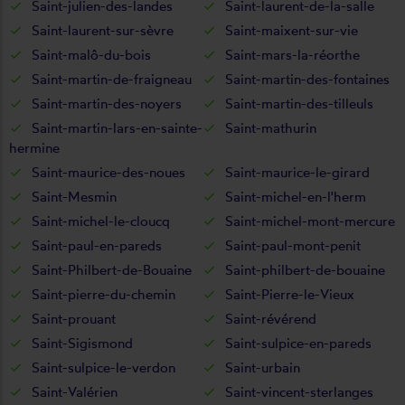
Saint-julien-des-landes
Saint-laurent-de-la-salle
Saint-laurent-sur-sèvre
Saint-maixent-sur-vie
Saint-malô-du-bois
Saint-mars-la-réorthe
Saint-martin-de-fraigneau
Saint-martin-des-fontaines
Saint-martin-des-noyers
Saint-martin-des-tilleuls
Saint-martin-lars-en-sainte-
Saint-mathurin
hermine
Saint-maurice-des-noues
Saint-maurice-le-girard
Saint-Mesmin
Saint-michel-en-l'herm
Saint-michel-le-cloucq
Saint-michel-mont-mercure
Saint-paul-en-pareds
Saint-paul-mont-penit
Saint-Philbert-de-Bouaine
Saint-philbert-de-bouaine
Saint-pierre-du-chemin
Saint-Pierre-le-Vieux
Saint-prouant
Saint-révérend
Saint-Sigismond
Saint-sulpice-en-pareds
Saint-sulpice-le-verdon
Saint-urbain
Saint-Valérien
Saint-vincent-sterlanges