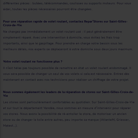
différentes pièces : butées, télécommandes, coulisses ou supports moteurs. Pour vous
aider, toutes les pièces nécessaires pourront être changées.
Pour une réparation rapide de volet roulant, contactez Repar’Stores sur Saint-Gilles-
Croix-de-Vie
Ne changez pas immédiatement un volet roulant usé : il peut généralement être
simplement réparé. Avec une intervention à domicile, vous évitez les frais trop
importants, ainsi que le gaspillage. Pour prendre en charge votre besoin sous les
meilleurs délais, nos experts se déplaceront à votre domicile sous deux jours maximum.
Votre volet roulant ne fonctionne plus ?
Il n’est hélas pas toujours possible de remettre en état un volet roulant endommagé. Il
vous sera possible de changer un seul de vos volets si cela est nécessaire. Entrez dès
maintenant en contact avec nos techniciens pour réaliser un chiffrage de votre projet.
Nous sommes également les leaders de la réparation de stores sur Saint-Gilles-Croix-de-
Vie
Les stores sont particulièrement confortables au quotidien. Sur Saint-Gilles-Croix-de-Vie
et sur tout le département Vendée, nous sommes en mesure d’intervenir pour réparer
vos stores. Nous avons la possibilité de ré-entoiler le store, de motoriser un ancien
store ou de changer la toile entre autres, peu importe sa marque (AtlanteM, Griesser,
Matest…).