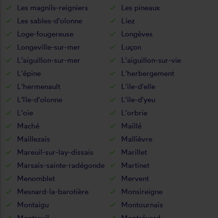
Les magnils-reigniers
Les pineaux
Les sables-d'olonne
Liez
Loge-fougereuse
Longèves
Longeville-sur-mer
Luçon
L'aiguillon-sur-mer
L'aiguillon-sur-vie
L'épine
L'herbergement
L'hermenault
L'ile-d'elle
L'île-d'olonne
L'ile-d'yeu
L'oie
L'orbrie
Maché
Maillé
Maillezais
Mallièvre
Mareuil-sur-lay-dissais
Marillet
Marsais-sainte-radégonde
Martinet
Menomblet
Mervent
Mesnard-la-barotière
Monsireigne
Montaigu
Montournais
Montreuil
Montréverd