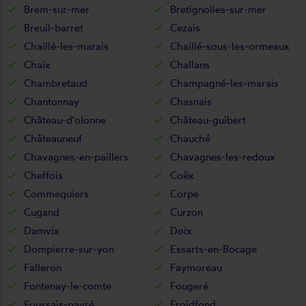
Brem-sur-mer
Bretignolles-sur-mer
Breuil-barret
Cezais
Chaillé-les-marais
Chaillé-sous-les-ormeaux
Chaix
Challans
Chambretaud
Champagné-les-marais
Chantonnay
Chasnais
Château-d'olonne
Château-guibert
Châteauneuf
Chauché
Chavagnes-en-paillers
Chavagnes-les-redoux
Cheffois
Coëx
Commequiers
Corpe
Cugand
Curzon
Damvix
Doix
Dompierre-sur-yon
Essarts-en-Bocage
Falleron
Faymoreau
Fontenay-le-comte
Fougeré
Foussais-payré
Froidfond