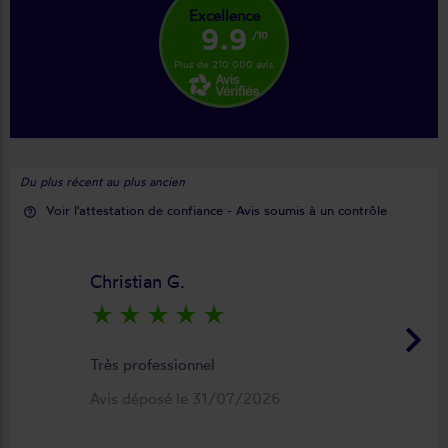
Excellence
9.9
/10
Plus de 210 000 avis
Du plus récent au plus ancien
Voir l'attestation de confiance - Avis soumis à un contrôle
help_outline
Christian G.
star_rate
star_rate
star_rate
star_rate
star_rate
keyboard_arrow_right
Très professionnel
Avis déposé le 31/07/2026