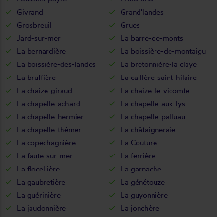
Givrand
Grand'landes
Grosbreuil
Grues
Jard-sur-mer
La barre-de-monts
La bernardière
La boissière-de-montaigu
La boissière-des-landes
La bretonnière-la claye
La bruffière
La caillère-saint-hilaire
La chaize-giraud
La chaize-le-vicomte
La chapelle-achard
La chapelle-aux-lys
La chapelle-hermier
La chapelle-palluau
La chapelle-thémer
La châtaigneraie
La copechagnière
La Couture
La faute-sur-mer
La ferrière
La flocellière
La garnache
La gaubretière
La génétouze
La guérinière
La guyonnière
La jaudonnière
La jonchère