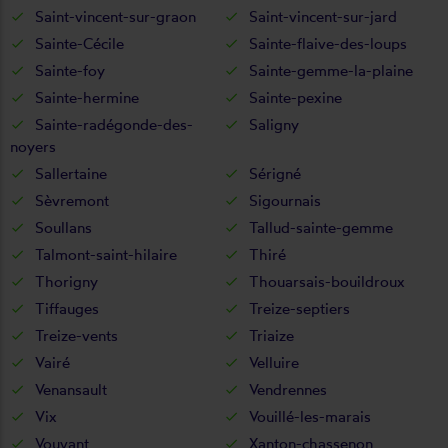
Saint-vincent-sur-graon
Saint-vincent-sur-jard
Sainte-Cécile
Sainte-flaive-des-loups
Sainte-foy
Sainte-gemme-la-plaine
Sainte-hermine
Sainte-pexine
Sainte-radégonde-des-
Saligny
noyers
Sallertaine
Sérigné
Sèvremont
Sigournais
Soullans
Tallud-sainte-gemme
Talmont-saint-hilaire
Thiré
Thorigny
Thouarsais-bouildroux
Tiffauges
Treize-septiers
Treize-vents
Triaize
Vairé
Velluire
Venansault
Vendrennes
Vix
Vouillé-les-marais
Vouvant
Xanton-chassenon