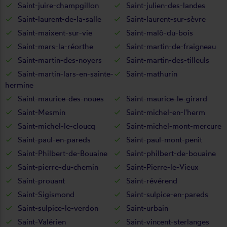
Saint-juire-champgillon
Saint-julien-des-landes
Saint-laurent-de-la-salle
Saint-laurent-sur-sèvre
Saint-maixent-sur-vie
Saint-malô-du-bois
Saint-mars-la-réorthe
Saint-martin-de-fraigneau
Saint-martin-des-noyers
Saint-martin-des-tilleuls
Saint-martin-lars-en-sainte-
Saint-mathurin
hermine
Saint-maurice-des-noues
Saint-maurice-le-girard
Saint-Mesmin
Saint-michel-en-l'herm
Saint-michel-le-cloucq
Saint-michel-mont-mercure
Saint-paul-en-pareds
Saint-paul-mont-penit
Saint-Philbert-de-Bouaine
Saint-philbert-de-bouaine
Saint-pierre-du-chemin
Saint-Pierre-le-Vieux
Saint-prouant
Saint-révérend
Saint-Sigismond
Saint-sulpice-en-pareds
Saint-sulpice-le-verdon
Saint-urbain
Saint-Valérien
Saint-vincent-sterlanges