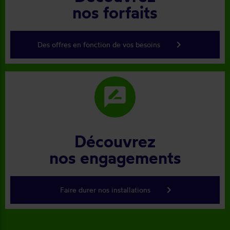
nos forfaits
keyboard_arrow_right
Des offres en fonction de vos besoins
rate_review
Découvrez
nos engagements
keyboard_arrow_right
Faire durer nos installations