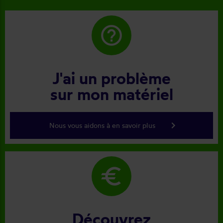
help_outline
J'ai un problème
sur mon matériel
keyboard_arrow_right
Nous vous aidons à en savoir plus
euro
Découvrez