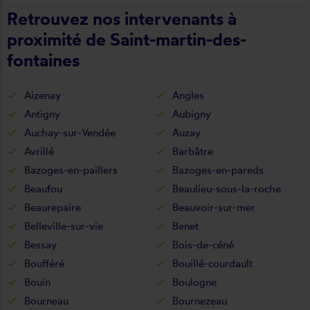
Retrouvez nos intervenants à
proximité de Saint-martin-des-
fontaines
Aizenay
Angles
Antigny
Aubigny
Auchay-sur-Vendée
Auzay
Avrillé
Barbâtre
Bazoges-en-paillers
Bazoges-en-pareds
Beaufou
Beaulieu-sous-la-roche
Beaurepaire
Beauvoir-sur-mer
Belleville-sur-vie
Benet
Bessay
Bois-de-céné
Boufféré
Bouillé-courdault
Bouin
Boulogne
Bourneau
Bournezeau