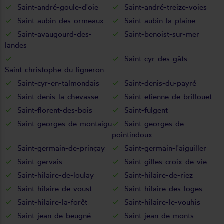
Saint-andré-goule-d'oie
Saint-andré-treize-voies
Saint-aubin-des-ormeaux
Saint-aubin-la-plaine
Saint-avaugourd-des-
Saint-benoist-sur-mer
landes
Saint-cyr-des-gâts
Saint-christophe-du-ligneron
Saint-cyr-en-talmondais
Saint-denis-du-payré
Saint-denis-la-chevasse
Saint-etienne-de-brillouet
Saint-florent-des-bois
Saint-fulgent
Saint-georges-de-montaigu
Saint-georges-de-
pointindoux
Saint-germain-de-prinçay
Saint-germain-l'aiguiller
Saint-gervais
Saint-gilles-croix-de-vie
Saint-hilaire-de-loulay
Saint-hilaire-de-riez
Saint-hilaire-de-voust
Saint-hilaire-des-loges
Saint-hilaire-la-forêt
Saint-hilaire-le-vouhis
Saint-jean-de-beugné
Saint-jean-de-monts