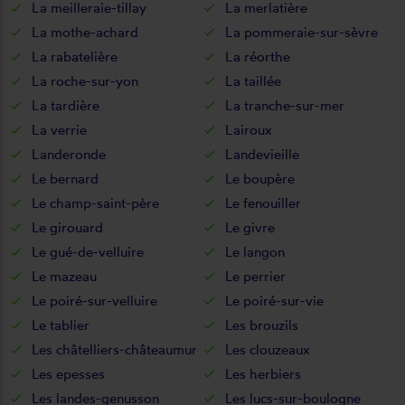
La meilleraie-tillay
La merlatière
La mothe-achard
La pommeraie-sur-sèvre
La rabatelière
La réorthe
La roche-sur-yon
La taillée
La tardière
La tranche-sur-mer
La verrie
Lairoux
Landeronde
Landevieille
Le bernard
Le boupère
Le champ-saint-père
Le fenouiller
Le girouard
Le givre
Le gué-de-velluire
Le langon
Le mazeau
Le perrier
Le poiré-sur-velluire
Le poiré-sur-vie
Le tablier
Les brouzils
Les châtelliers-châteaumur
Les clouzeaux
Les epesses
Les herbiers
Les landes-genusson
Les lucs-sur-boulogne