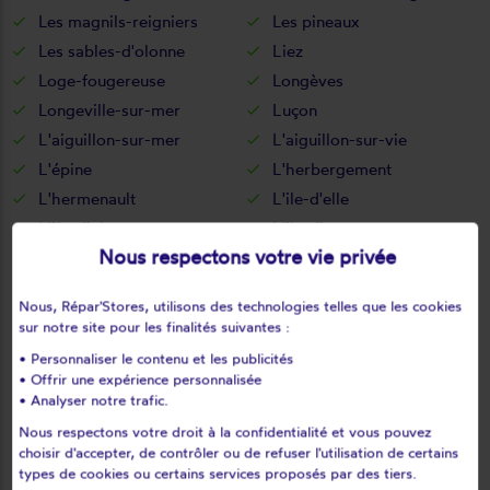
Les magnils-reigniers
Les pineaux
Les sables-d'olonne
Liez
Loge-fougereuse
Longèves
Longeville-sur-mer
Luçon
L'aiguillon-sur-mer
L'aiguillon-sur-vie
L'épine
L'herbergement
L'hermenault
L'ile-d'elle
L'île-d'olonne
L'ile-d'yeu
Nous respectons votre vie privée
L'oie
L'orbrie
Maché
Maillé
Nous, Répar'Stores, utilisons des technologies telles que les cookies
Maillezais
Mallièvre
sur notre site pour les finalités suivantes :
Mareuil-sur-lay-dissais
Marillet
• Personnaliser le contenu et les publicités
Marsais-sainte-radégonde
Martinet
• Offrir une expérience personnalisée
• Analyser notre trafic.
Menomblet
Mervent
Nous respectons votre droit à la confidentialité et vous pouvez
Mesnard-la-barotière
Monsireigne
choisir d'accepter, de contrôler ou de refuser l'utilisation de certains
Montaigu
Montournais
types de cookies ou certains services proposés par des tiers.