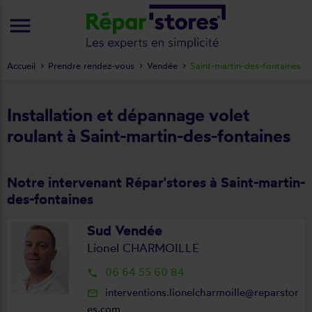
menu
Accueil
Prendre rendez-vous
Vendée
Saint-martin-des-fontaines
Installation et dépannage volet
roulant à Saint-martin-des-fontaines
Notre intervenant Répar'stores à Saint-martin-
des-fontaines
Sud Vendée
Lionel CHARMOILLE
06 64 55 60 84
local_phone
interventions.lionelcharmoille@reparstor
mail_outline
es.com