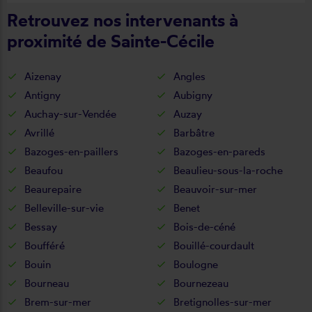
Retrouvez nos intervenants à
proximité de Sainte-Cécile
Aizenay
Angles
Antigny
Aubigny
Auchay-sur-Vendée
Auzay
Avrillé
Barbâtre
Bazoges-en-paillers
Bazoges-en-pareds
Beaufou
Beaulieu-sous-la-roche
Beaurepaire
Beauvoir-sur-mer
Belleville-sur-vie
Benet
Bessay
Bois-de-céné
Boufféré
Bouillé-courdault
Bouin
Boulogne
Bourneau
Bournezeau
Brem-sur-mer
Bretignolles-sur-mer