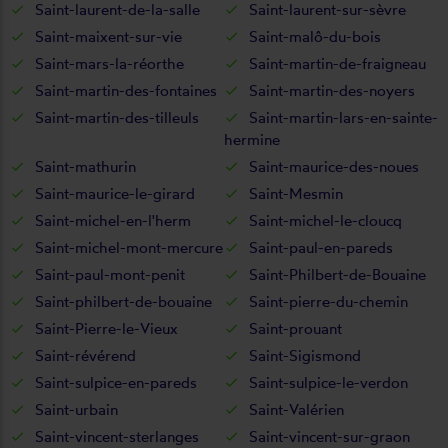
Saint-laurent-de-la-salle
Saint-laurent-sur-sèvre
Saint-maixent-sur-vie
Saint-malô-du-bois
Saint-mars-la-réorthe
Saint-martin-de-fraigneau
Saint-martin-des-fontaines
Saint-martin-des-noyers
Saint-martin-des-tilleuls
Saint-martin-lars-en-sainte-
hermine
Saint-mathurin
Saint-maurice-des-noues
Saint-maurice-le-girard
Saint-Mesmin
Saint-michel-en-l'herm
Saint-michel-le-cloucq
Saint-michel-mont-mercure
Saint-paul-en-pareds
Saint-paul-mont-penit
Saint-Philbert-de-Bouaine
Saint-philbert-de-bouaine
Saint-pierre-du-chemin
Saint-Pierre-le-Vieux
Saint-prouant
Saint-révérend
Saint-Sigismond
Saint-sulpice-en-pareds
Saint-sulpice-le-verdon
Saint-urbain
Saint-Valérien
Saint-vincent-sterlanges
Saint-vincent-sur-graon