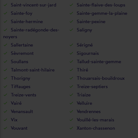
Saint-vincent-sur-jard
Sainte-flaive-des-loups
Sainte-foy
Sainte-gemme-la-plaine
Sainte-hermine
Sainte-pexine
Sainte-radégonde-des-
Saligny
noyers
Sallertaine
Sérigné
Sèvremont
Sigournais
Soullans
Tallud-sainte-gemme
Talmont-saint-hilaire
Thiré
Thorigny
Thouarsais-bouildroux
Tiffauges
Treize-septiers
Treize-vents
Triaize
Vairé
Velluire
Venansault
Vendrennes
Vix
Vouillé-les-marais
Vouvant
Xanton-chassenon