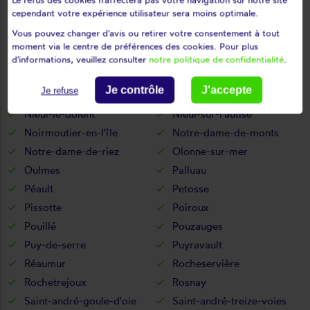
Moreilles
Mormaison
cependant votre expérience utilisateur sera moins optimale.
Mortagne-sur-sèvre
Mouchamps
Vous pouvez changer d'avis ou retirer votre consentement à tout
Mouilleron-en-pareds
Mouilleron-le-captif
moment via le centre de préférences des cookies. Pour plus
Mouilleron-Saint-Germain
Moutiers-les-mauxfaits
d'informations, veuillez consulter
notre politique de confidentialité
.
Moutiers-sur-le-lay
Mouzeuil-saint-martin
Je contrôle
J'accepte
Je refuse
Nalliers
Nesmy
Nieul-le-dolent
Nieul-sur-l'autise
Noirmoutier-en-l'île
Notre-dame-de-monts
Notre-dame-de-riez
Olonne-sur-mer
Oulmes
Palluau
Péault
Petosse
Pissotte
Poiroux
Pouillé
Pouzauges
Puy-de-serre
Puyravault
Réaumur
Rocheservière
Rochetrejoux
Rosnay
Saint-andré-goule-d'oie
Saint-andré-treize-voies