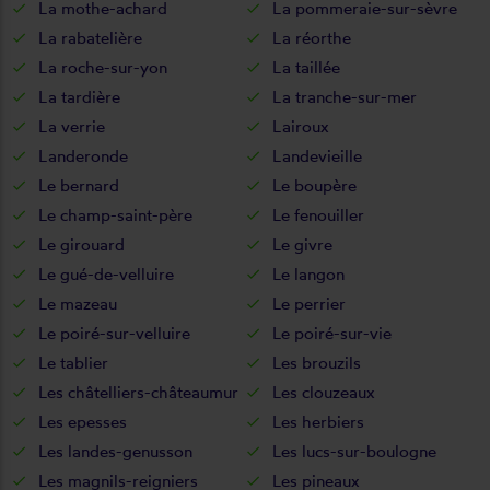
La mothe-achard
La pommeraie-sur-sèvre
La rabatelière
La réorthe
La roche-sur-yon
La taillée
La tardière
La tranche-sur-mer
La verrie
Lairoux
Landeronde
Landevieille
Le bernard
Le boupère
Le champ-saint-père
Le fenouiller
Le girouard
Le givre
Le gué-de-velluire
Le langon
Le mazeau
Le perrier
Le poiré-sur-velluire
Le poiré-sur-vie
Le tablier
Les brouzils
Les châtelliers-châteaumur
Les clouzeaux
Les epesses
Les herbiers
Les landes-genusson
Les lucs-sur-boulogne
Les magnils-reigniers
Les pineaux