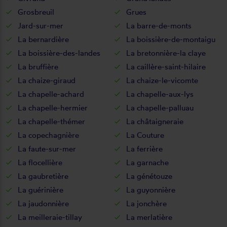
Grosbreuil
Grues
Jard-sur-mer
La barre-de-monts
La bernardière
La boissière-de-montaigu
La boissière-des-landes
La bretonnière-la claye
La bruffière
La caillère-saint-hilaire
La chaize-giraud
La chaize-le-vicomte
La chapelle-achard
La chapelle-aux-lys
La chapelle-hermier
La chapelle-palluau
La chapelle-thémer
La châtaigneraie
La copechagnière
La Couture
La faute-sur-mer
La ferrière
La flocellière
La garnache
La gaubretière
La génétouze
La guérinière
La guyonnière
La jaudonnière
La jonchère
La meilleraie-tillay
La merlatière