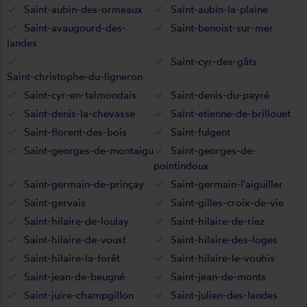
Saint-aubin-des-ormeaux
Saint-aubin-la-plaine
Saint-avaugourd-des-
Saint-benoist-sur-mer
landes
Saint-cyr-des-gâts
Saint-christophe-du-ligneron
Saint-cyr-en-talmondais
Saint-denis-du-payré
Saint-denis-la-chevasse
Saint-etienne-de-brillouet
Saint-florent-des-bois
Saint-fulgent
Saint-georges-de-montaigu
Saint-georges-de-
pointindoux
Saint-germain-de-prinçay
Saint-germain-l'aiguiller
Saint-gervais
Saint-gilles-croix-de-vie
Saint-hilaire-de-loulay
Saint-hilaire-de-riez
Saint-hilaire-de-voust
Saint-hilaire-des-loges
Saint-hilaire-la-forêt
Saint-hilaire-le-vouhis
Saint-jean-de-beugné
Saint-jean-de-monts
Saint-juire-champgillon
Saint-julien-des-landes