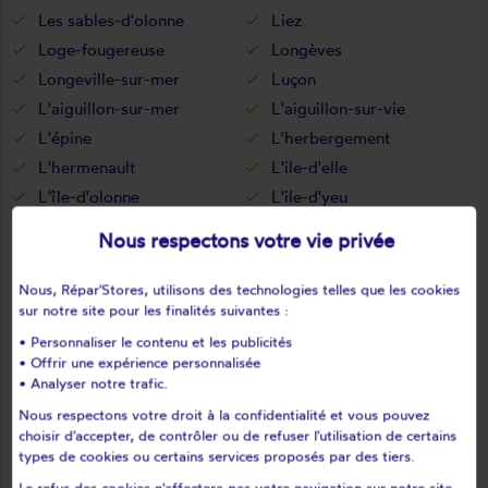
Les sables-d'olonne
Liez
Loge-fougereuse
Longèves
Longeville-sur-mer
Luçon
L'aiguillon-sur-mer
L'aiguillon-sur-vie
L'épine
L'herbergement
L'hermenault
L'ile-d'elle
L'île-d'olonne
L'ile-d'yeu
L'oie
L'orbrie
Nous respectons votre vie privée
Maché
Maillé
Maillezais
Mallièvre
Nous, Répar'Stores, utilisons des technologies telles que les cookies
sur notre site pour les finalités suivantes :
Mareuil-sur-lay-dissais
Marillet
• Personnaliser le contenu et les publicités
Marsais-sainte-radégonde
Martinet
• Offrir une expérience personnalisée
Menomblet
Mervent
• Analyser notre trafic.
Mesnard-la-barotière
Monsireigne
Nous respectons votre droit à la confidentialité et vous pouvez
Montaigu
Montournais
choisir d'accepter, de contrôler ou de refuser l'utilisation de certains
types de cookies ou certains services proposés par des tiers.
Montreuil
Montréverd
Le refus des cookies n'affectera pas votre navigation sur notre site