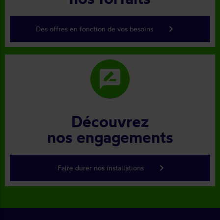
keyboard_arrow_right
Des offres en fonction de vos besoins
rate_review
Découvrez
nos engagements
keyboard_arrow_right
Faire durer nos installations