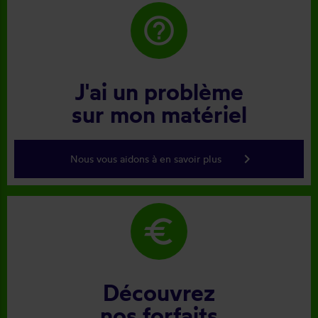
help_outline
J'ai un problème
sur mon matériel
keyboard_arrow_right
Nous vous aidons à en savoir plus
euro
Découvrez
nos forfaits