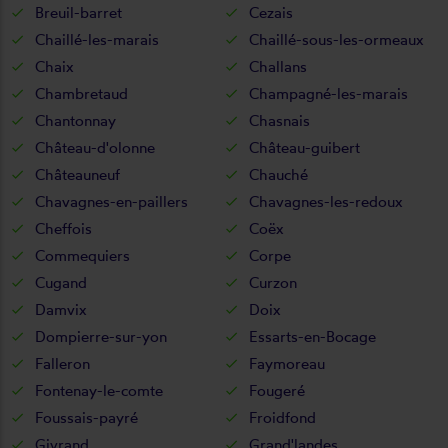
Breuil-barret
Cezais
Chaillé-les-marais
Chaillé-sous-les-ormeaux
Chaix
Challans
Chambretaud
Champagné-les-marais
Chantonnay
Chasnais
Château-d'olonne
Château-guibert
Châteauneuf
Chauché
Chavagnes-en-paillers
Chavagnes-les-redoux
Cheffois
Coëx
Commequiers
Corpe
Cugand
Curzon
Damvix
Doix
Dompierre-sur-yon
Essarts-en-Bocage
Falleron
Faymoreau
Fontenay-le-comte
Fougeré
Foussais-payré
Froidfond
Givrand
Grand'landes