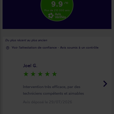
9.9
/10
Plus de 210 000 avis
Du plus récent au plus ancien
Voir l'attestation de confiance - Avis soumis à un contrôle
help_outline
Joel G.
star_rate
star_rate
star_rate
star_rate
star_rate
keyboard_arrow_right
Intervention très efficace, par des
techniciens compétents et aimables
Avis déposé le 29/07/2026