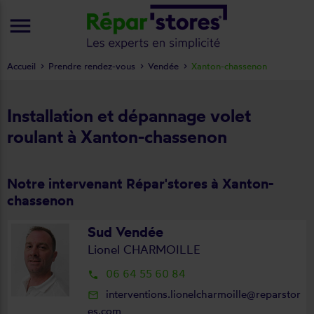
menu
Accueil
Prendre rendez-vous
Vendée
Xanton-chassenon
Installation et dépannage volet
roulant à Xanton-chassenon
Notre intervenant Répar'stores à Xanton-
chassenon
Sud Vendée
Lionel CHARMOILLE
06 64 55 60 84
local_phone
interventions.lionelcharmoille@reparstor
mail_outline
es.com