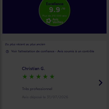
Excellence
9.9
/10
Plus de 210 000 avis
Du plus récent au plus ancien
Voir l'attestation de confiance - Avis soumis à un contrôle
help_outline
Christian G.
star_rate
star_rate
star_rate
star_rate
star_rate
keyboard_arrow_right
Très professionnel
Avis déposé le 31/07/2026