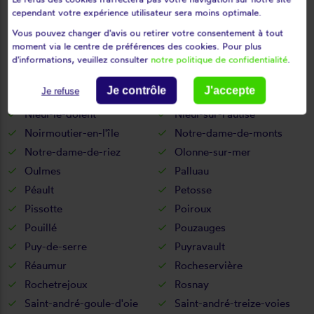
Moreilles
Mormaison
cependant votre expérience utilisateur sera moins optimale.
Mortagne-sur-sèvre
Mouchamps
Vous pouvez changer d'avis ou retirer votre consentement à tout
Mouilleron-en-pareds
Mouilleron-le-captif
moment via le centre de préférences des cookies. Pour plus
Mouilleron-Saint-Germain
Moutiers-les-mauxfaits
d'informations, veuillez consulter
notre politique de confidentialité
.
Moutiers-sur-le-lay
Mouzeuil-saint-martin
Je contrôle
J'accepte
Je refuse
Nalliers
Nesmy
Nieul-le-dolent
Nieul-sur-l'autise
Noirmoutier-en-l'île
Notre-dame-de-monts
Notre-dame-de-riez
Olonne-sur-mer
Oulmes
Palluau
Péault
Petosse
Pissotte
Poiroux
Pouillé
Pouzauges
Puy-de-serre
Puyravault
Réaumur
Rocheservière
Rochetrejoux
Rosnay
Saint-andré-goule-d'oie
Saint-andré-treize-voies