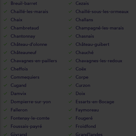
Breuil-barret
Cezais
Chaillé-les-marais
Chaillé-sous-les-ormeaux
Chaix
Challans
Chambretaud
Champagné-les-marais
Chantonnay
Chasnais
Château-d'olonne
Château-guibert
Châteauneuf
Chauché
Chavagnes-en-paillers
Chavagnes-les-redoux
Cheffois
Coëx
Commequiers
Corpe
Cugand
Curzon
Damvix
Doix
Dompierre-sur-yon
Essarts-en-Bocage
Falleron
Faymoreau
Fontenay-le-comte
Fougeré
Foussais-payré
Froidfond
Givrand
Grand'landes