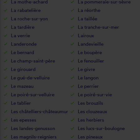
La mothe-achard
La pommeraie-sur-sèvre
La rabatelière
La réorthe
La roche-sur-yon
La taillée
La tardière
La tranche-sur-mer
La verrie
Lairoux
Landeronde
Landevieille
Le bernard
Le boupère
Le champ-saint-père
Le fenouiller
Le girouard
Le givre
Le gué-de-velluire
Le langon
Le mazeau
Le perrier
Le poiré-sur-velluire
Le poiré-sur-vie
Le tablier
Les brouzils
Les châtelliers-châteaumur
Les clouzeaux
Les epesses
Les herbiers
Les landes-genusson
Les lucs-sur-boulogne
Les magnils-reigniers
Les pineaux