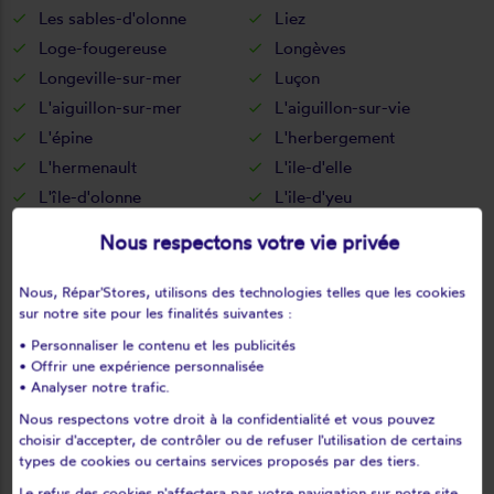
Les sables-d'olonne
Liez
Loge-fougereuse
Longèves
Longeville-sur-mer
Luçon
L'aiguillon-sur-mer
L'aiguillon-sur-vie
L'épine
L'herbergement
L'hermenault
L'ile-d'elle
L'île-d'olonne
L'ile-d'yeu
L'oie
L'orbrie
Nous respectons votre vie privée
Maché
Maillé
Maillezais
Mallièvre
Nous, Répar'Stores, utilisons des technologies telles que les cookies
sur notre site pour les finalités suivantes :
Mareuil-sur-lay-dissais
Marillet
Marsais-sainte-radégonde
Martinet
• Personnaliser le contenu et les publicités
• Offrir une expérience personnalisée
Menomblet
Mervent
• Analyser notre trafic.
Mesnard-la-barotière
Monsireigne
Nous respectons votre droit à la confidentialité et vous pouvez
Montaigu
Montournais
choisir d'accepter, de contrôler ou de refuser l'utilisation de certains
types de cookies ou certains services proposés par des tiers.
Montreuil
Montréverd
Le refus des cookies n'affectera pas votre navigation sur notre site