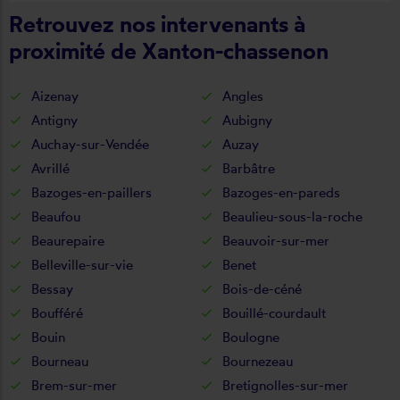
Retrouvez nos intervenants à
proximité de Xanton-chassenon
Aizenay
Angles
Antigny
Aubigny
Auchay-sur-Vendée
Auzay
Avrillé
Barbâtre
Bazoges-en-paillers
Bazoges-en-pareds
Beaufou
Beaulieu-sous-la-roche
Beaurepaire
Beauvoir-sur-mer
Belleville-sur-vie
Benet
Bessay
Bois-de-céné
Boufféré
Bouillé-courdault
Bouin
Boulogne
Bourneau
Bournezeau
Brem-sur-mer
Bretignolles-sur-mer