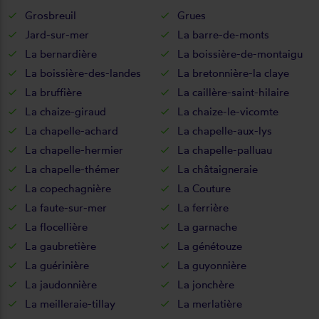
Grosbreuil
Grues
Jard-sur-mer
La barre-de-monts
La bernardière
La boissière-de-montaigu
La boissière-des-landes
La bretonnière-la claye
La bruffière
La caillère-saint-hilaire
La chaize-giraud
La chaize-le-vicomte
La chapelle-achard
La chapelle-aux-lys
La chapelle-hermier
La chapelle-palluau
La chapelle-thémer
La châtaigneraie
La copechagnière
La Couture
La faute-sur-mer
La ferrière
La flocellière
La garnache
La gaubretière
La génétouze
La guérinière
La guyonnière
La jaudonnière
La jonchère
La meilleraie-tillay
La merlatière