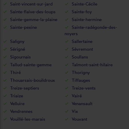
Saint-vincent-sur-jard
Sainte-Cécile
Sainte-flaive-des-loups
Sainte-foy
Sainte-gemme-la-plaine
Sainte-hermine
Sainte-pexine
Sainte-radégonde-des-
noyers
Saligny
Sallertaine
Sérigné
Sèvremont
Sigournais
Soullans
Tallud-sainte-gemme
Talmont-saint-hilaire
Thiré
Thorigny
Thouarsais-bouildroux
Tiffauges
Treize-septiers
Treize-vents
Triaize
Vairé
Velluire
Venansault
Vendrennes
Vix
Vouillé-les-marais
Vouvant