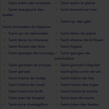
Saint-aubin-des-ormeaux
Saint-aubin-la-plaine
Saint-avaugourd-des-
Saint-benoist-sur-mer
landes
Saint-cyr-des-gâts
Saint-christophe-du-ligneron
Saint-cyr-en-talmondais
Saint-denis-du-payré
Saint-denis-la-chevasse
Saint-etienne-de-brillouet
Saint-florent-des-bois
Saint-fulgent
Saint-georges-de-montaigu
Saint-georges-de-
pointindoux
Saint-germain-de-prinçay
Saint-germain-l'aiguiller
Saint-gervais
Saint-gilles-croix-de-vie
Saint-hilaire-de-loulay
Saint-hilaire-de-riez
Saint-hilaire-de-voust
Saint-hilaire-des-loges
Saint-hilaire-la-forêt
Saint-hilaire-le-vouhis
Saint-jean-de-beugné
Saint-jean-de-monts
Saint-juire-champgillon
Saint-julien-des-landes