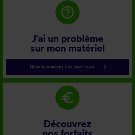
help_outline
J'ai un problème
sur mon matériel
keyboard_arrow_right
Nous vous aidons à en savoir plus
euro
Découvrez
nos forfaits