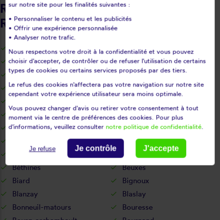
sur notre site pour les finalités suivantes :
Retrouvez nos intervenants
• Personnaliser le contenu et les publicités
Répar'stores - Vienne
• Offrir une expérience personnalisée
• Analyser notre trafic.
Adriers
Amberre
Nous respectons votre droit à la confidentialité et vous pouvez
Angles-sur-l'anglin
Antran
choisir d'accepter, de contrôler ou de refuser l'utilisation de certains
types de cookies ou certains services proposés par des tiers.
Archigny
Aslonnes
Le refus des cookies n'affectera pas votre navigation sur notre site
Asnières-sur-blour
Availles-en-châtellerault
cependant votre expérience utilisateur sera moins optimale.
Availles-limouzine
Avanton
Vous pouvez changer d'avis ou retirer votre consentement à tout
Ayron
Basses
moment via le centre de préférences des cookies. Pour plus
d'informations, veuillez consulter
notre politique de confidentialité
.
Beaumont
Bellefonds
Benassay
Berrie
Je contrôle
J'accepte
Je refuse
Berthegon
Béruges
Béthines
Beuxes
Biard
Bignoux
Blanzay
Blaslay
Bonneuil-matours
Bouresse