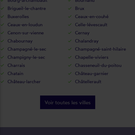
Bourg-archambault
Bournand
Brigueil-le-chantre
Brux
Buxerolles
Ceaux-en-couhé
Ceaux-en-loudun
Celle-lévescault
Cenon-sur-vienne
Cernay
Chabournay
Chalandray
Champagné-le-sec
Champagné-saint-hilaire
Champigny-le-sec
Chapelle-viviers
Charrais
Chasseneuil-du-poitou
Chatain
Château-garnier
Château-larcher
Châtellerault
Voir toutes les villes