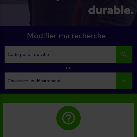
durable.
Modifier ma recherche
search
ou
Choisissez un département
help_outline