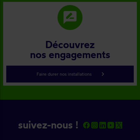
rate_review
Découvrez
nos engagements
keyboard_arrow_right
Faire durer nos installations
suivez-nous !