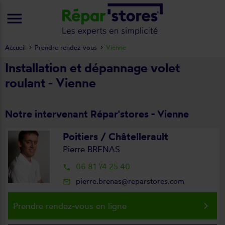
menu
Accueil
Prendre rendez-vous
Vienne
Installation et dépannage volet
roulant - Vienne
Notre intervenant Répar'stores - Vienne
Poitiers / Châtellerault
Pierre BRENAS
06 81 74 25 40
local_phone
pierre.brenas@reparstores.com
mail_outline
keyboard_arrow_right
Prendre rendez-vous en ligne