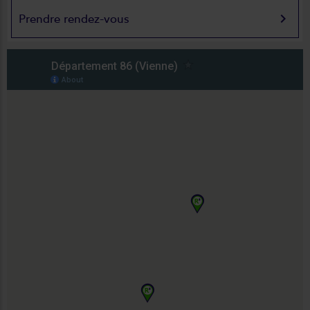
keyboard_arrow_right
Prendre rendez-vous