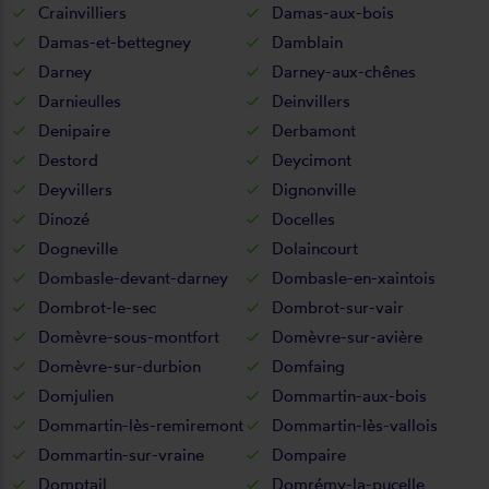
Crainvilliers
Damas-aux-bois
Damas-et-bettegney
Damblain
Darney
Darney-aux-chênes
Darnieulles
Deinvillers
Denipaire
Derbamont
Destord
Deycimont
Deyvillers
Dignonville
Dinozé
Docelles
Dogneville
Dolaincourt
Dombasle-devant-darney
Dombasle-en-xaintois
Dombrot-le-sec
Dombrot-sur-vair
Domèvre-sous-montfort
Domèvre-sur-avière
Domèvre-sur-durbion
Domfaing
Domjulien
Dommartin-aux-bois
Dommartin-lès-remiremont
Dommartin-lès-vallois
Dommartin-sur-vraine
Dompaire
Domptail
Domrémy-la-pucelle