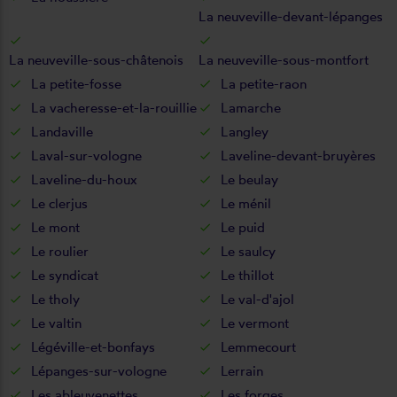
La neuveville-devant-lépanges
La neuveville-sous-châtenois
La neuveville-sous-montfort
La petite-fosse
La petite-raon
La vacheresse-et-la-rouillie
Lamarche
Landaville
Langley
Laval-sur-vologne
Laveline-devant-bruyères
Laveline-du-houx
Le beulay
Le clerjus
Le ménil
Le mont
Le puid
Le roulier
Le saulcy
Le syndicat
Le thillot
Le tholy
Le val-d'ajol
Le valtin
Le vermont
Légéville-et-bonfays
Lemmecourt
Lépanges-sur-vologne
Lerrain
Les ableuvenettes
Les forges