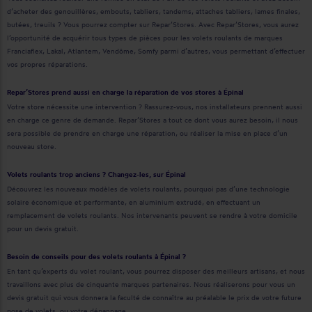
d’acheter des genouillères, embouts, tabliers, tandems, attaches tabliers, lames finales,
butées, treuils ? Vous pourrez compter sur Repar’Stores. Avec Repar’Stores, vous aurez
l’opportunité de acquérir tous types de pièces pour les volets roulants de marques
Franciaflex, Lakal, Atlantem, Vendôme, Somfy parmi d’autres, vous permettant d’effectuer
vos propres réparations.
Repar’Stores prend aussi en charge la réparation de vos stores à Épinal
Votre store nécessite une intervention ? Rassurez-vous, nos installateurs prennent aussi
en charge ce genre de demande. Repar’Stores a tout ce dont vous aurez besoin, il nous
sera possible de prendre en charge une réparation, ou réaliser la mise en place d’un
nouveau store.
Volets roulants trop anciens ? Changez-les, sur Épinal
Découvrez les nouveaux modèles de volets roulants, pourquoi pas d’une technologie
solaire économique et performante, en aluminium extrudé, en effectuant un
remplacement de volets roulants. Nos intervenants peuvent se rendre à votre domicile
pour un devis gratuit.
Besoin de conseils pour des volets roulants à Épinal ?
En tant qu’experts du volet roulant, vous pourrez disposer des meilleurs artisans, et nous
travaillons avec plus de cinquante marques partenaires. Nous réaliserons pour vous un
devis gratuit qui vous donnera la faculté de connaître au préalable le prix de votre future
pose de volets, ou votre dépannage.