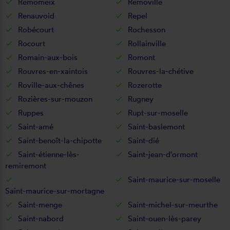
Remomeix
Removille
Renauvoid
Repel
Robécourt
Rochesson
Rocourt
Rollainville
Romain-aux-bois
Romont
Rouvres-en-xaintois
Rouvres-la-chétive
Roville-aux-chênes
Rozerotte
Rozières-sur-mouzon
Rugney
Ruppes
Rupt-sur-moselle
Saint-amé
Saint-baslemont
Saint-benoît-la-chipotte
Saint-dié
Saint-étienne-lès-
Saint-jean-d'ormont
remiremont
Saint-maurice-sur-moselle
Saint-maurice-sur-mortagne
Saint-menge
Saint-michel-sur-meurthe
Saint-nabord
Saint-ouen-lès-parey