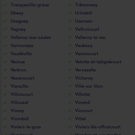
Tranqueville-graux
Trémonzey
Ubexy
Uriménil
Uxegney
Uzemain
Vagney
Valfroicourt
Valleroy-aux-saules
Valleroy-le-sec
Varmonzey
Vaubexy
Vaudéville
Vaxoncourt
Vecoux
Velotte-et-tatignécourt
Ventron
Vervezelle
Vexaincourt
Vicherey
Vienville
Ville-sur-illon
Villoncourt
Villotte
Villouxel
Viménil
Vincey
Viocourt
Vioménil
Vittel
Viviers-le-gras
Viviers-lès-offroicourt
Vomécourt
Vomécourt-sur-madon