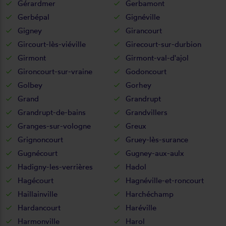
Gérardmer
Gerbamont
Gerbépal
Gignéville
Gigney
Girancourt
Gircourt-lès-viéville
Girecourt-sur-durbion
Girmont
Girmont-val-d'ajol
Gironcourt-sur-vraine
Godoncourt
Golbey
Gorhey
Grand
Grandrupt
Grandrupt-de-bains
Grandvillers
Granges-sur-vologne
Greux
Grignoncourt
Gruey-lès-surance
Gugnécourt
Gugney-aux-aulx
Hadigny-les-verrières
Hadol
Hagécourt
Hagnéville-et-roncourt
Haillainville
Harchéchamp
Hardancourt
Haréville
Harmonville
Harol