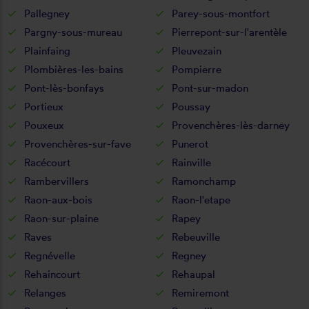
Pallegney
Parey-sous-montfort
Pargny-sous-mureau
Pierrepont-sur-l'arentèle
Plainfaing
Pleuvezain
Plombières-les-bains
Pompierre
Pont-lès-bonfays
Pont-sur-madon
Portieux
Poussay
Pouxeux
Provenchères-lès-darney
Provenchères-sur-fave
Punerot
Racécourt
Rainville
Rambervillers
Ramonchamp
Raon-aux-bois
Raon-l'etape
Raon-sur-plaine
Rapey
Raves
Rebeuville
Regnévelle
Regney
Rehaincourt
Rehaupal
Relanges
Remiremont