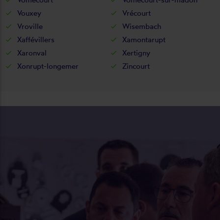
Vouxey
Vrécourt
Vroville
Wisembach
Xaffévillers
Xamontarupt
Xaronval
Xertigny
Xonrupt-longemer
Zincourt