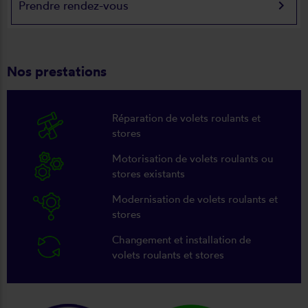
keyboard_arrow_right
Prendre rendez-vous
Nos prestations
Réparation de volets roulants et
stores
Motorisation de volets roulants ou
stores existants
Modernisation de volets roulants et
stores
Changement et installation de
volets roulants et stores