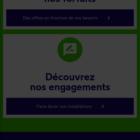
keyboard_arrow_right
Des offres en fonction de vos besoins
rate_review
Découvrez
nos engagements
keyboard_arrow_right
Faire durer nos installations