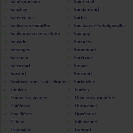
Saint-prancher
Saint-stail
Sanchey
Sandaucourt
Sans-vallois
Sartes
Saulcy-sur-meurthe
Saulxures-lès-bulgnéville
Saulxures-sur-moselotte
Savigny
Senaide
Senones
Senonges
Seraumont
Sercoeur
Serécourt
Serocourt
Sionne
Socourt
Soncourt
Soulosse-sous-saint-elophe
Suriauville
Taintrux
Tendon
Thaon-les-vosges
They-sous-montfort
Thiéfosse
Thiraucourt
Thuillières
Tignécourt
Tilleux
Tollaincourt
Totainville
Trampot