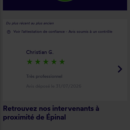
Du plus récent au plus ancien
Voir l'attestation de confiance - Avis soumis à un contrôle
help_outline
Christian G.
star_rate
star_rate
star_rate
star_rate
star_rate
keyboard_arrow_right
Très professionnel
Avis déposé le 31/07/2026
Retrouvez nos intervenants à
proximité de Épinal