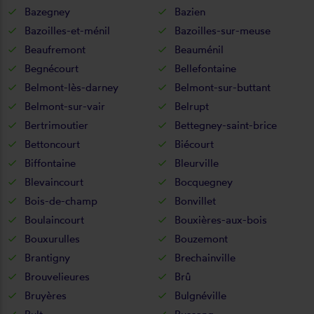
Bazegney
Bazien
Bazoilles-et-ménil
Bazoilles-sur-meuse
Beaufremont
Beauménil
Begnécourt
Bellefontaine
Belmont-lès-darney
Belmont-sur-buttant
Belmont-sur-vair
Belrupt
Bertrimoutier
Bettegney-saint-brice
Bettoncourt
Biécourt
Biffontaine
Bleurville
Blevaincourt
Bocquegney
Bois-de-champ
Bonvillet
Boulaincourt
Bouxières-aux-bois
Bouxurulles
Bouzemont
Brantigny
Brechainville
Brouvelieures
Brû
Bruyères
Bulgnéville