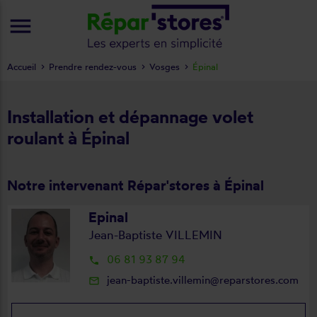
menu
Accueil
Prendre rendez-vous
Vosges
Épinal
Installation et dépannage volet
roulant à Épinal
Notre intervenant Répar'stores à Épinal
Epinal
Jean-Baptiste VILLEMIN
06 81 93 87 94
local_phone
jean-baptiste.villemin@reparstores.com
mail_outline