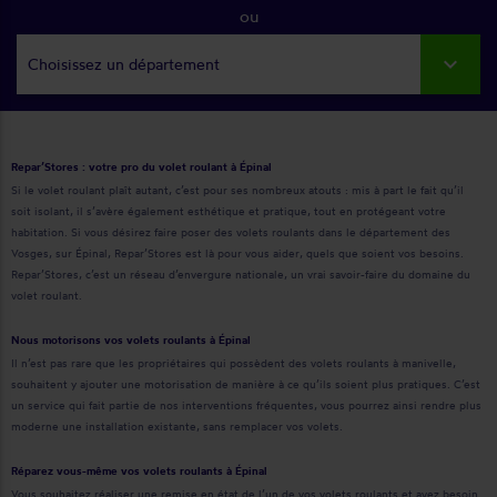
ou
Choisissez un département
Repar’Stores : votre pro du volet roulant à Épinal
Si le volet roulant plaît autant, c’est pour ses nombreux atouts : mis à part le fait qu’il
soit isolant, il s’avère également esthétique et pratique, tout en protégeant votre
habitation. Si vous désirez faire poser des volets roulants dans le département des
Vosges, sur Épinal, Repar’Stores est là pour vous aider, quels que soient vos besoins.
Repar’Stores, c’est un réseau d’envergure nationale, un vrai savoir-faire du domaine du
volet roulant.
Nous motorisons vos volets roulants à Épinal
Il n’est pas rare que les propriétaires qui possèdent des volets roulants à manivelle,
souhaitent y ajouter une motorisation de manière à ce qu’ils soient plus pratiques. C’est
un service qui fait partie de nos interventions fréquentes, vous pourrez ainsi rendre plus
moderne une installation existante, sans remplacer vos volets.
Réparez vous-même vos volets roulants à Épinal
Vous souhaitez réaliser une remise en état de l’un de vos volets roulants et avez besoin