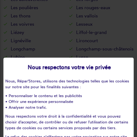
Les poulières
Les rouges-eaux
Les thons
Les vallois
Les voivres
Lesseux
Liézey
Liffol-le-grand
Lignéville
Lironcourt
Longchamp
Longchamp-sous-châtenois
Lubine
Lusse
Luvigny
Maconcourt
Nous respectons votre vie privée
Madecourt
Madegney
Nous, Répar'Stores, utilisons des technologies telles que les cookies
Madonne-et-lamerey
Malaincourt
sur notre site pour les finalités suivantes :
Mandray
Mandres-sur-vair
• Personnaliser le contenu et les publicités
Marainville-sur-madon
Marey
• Offrir une expérience personnalisée
Maroncourt
Martigny-les-bains
• Analyser notre trafic.
Martigny-les-gerbonvaux
Martinvelle
Nous respectons votre droit à la confidentialité et vous pouvez
choisir d'accepter, de contrôler ou de refuser l'utilisation de certains
Mattaincourt
Maxey-sur-meuse
types de cookies ou certains services proposés par des tiers.
Mazeley
Mazirot
Le refus des cookies n'affectera pas votre navigation sur notre site