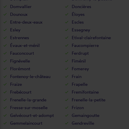
Domvallier
Doncières
Dounoux
Éloyes
Entre-deux-eaux
Escles
Esley
Essegney
Estrennes
Etival-clairefontaine
Évaux-et-ménil
Faucompierre
Fauconcourt
Ferdrupt
Fignévelle
Fiménil
Florémont
Fomerey
Fontenoy-le-château
Frain
Fraize
Frapelle
Frebécourt
Fremifontaine
Frenelle-la-grande
Frenelle-la-petite
Fresse-sur-moselle
Frizon
Gelvécourt-et-adompt
Gemaingoutte
Gemmelaincourt
Gendreville