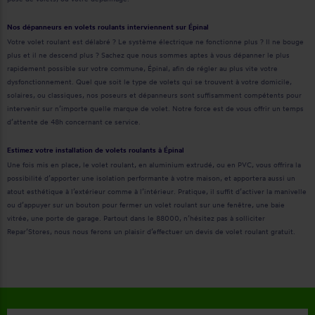
Nos dépanneurs en volets roulants interviennent sur Épinal
Votre volet roulant est délabré ? Le système électrique ne fonctionne plus ? Il ne bouge
plus et il ne descend plus ? Sachez que nous sommes aptes à vous dépanner le plus
rapidement possible sur votre commune, Épinal, afin de régler au plus vite votre
dysfonctionnement. Quel que soit le type de volets qui se trouvent à votre domicile,
solaires, ou classiques, nos poseurs et dépanneurs sont suffisamment compétents pour
intervenir sur n’importe quelle marque de volet. Notre force est de vous offrir un temps
d’attente de 48h concernant ce service.
Estimez votre installation de volets roulants à Épinal
Une fois mis en place, le volet roulant, en aluminium extrudé, ou en PVC, vous offrira la
possibilité d’apporter une isolation performante à votre maison, et apportera aussi un
atout esthétique à l’extérieur comme à l’intérieur. Pratique, il suffit d’activer la manivelle
ou d’appuyer sur un bouton pour fermer un volet roulant sur une fenêtre, une baie
vitrée, une porte de garage. Partout dans le 88000, n’hésitez pas à solliciter
Repar’Stores, nous nous ferons un plaisir d’effectuer un devis de volet roulant gratuit.