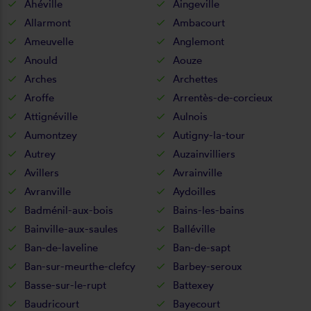
Ahéville
Aingeville
Allarmont
Ambacourt
Ameuvelle
Anglemont
Anould
Aouze
Arches
Archettes
Aroffe
Arrentès-de-corcieux
Attignéville
Aulnois
Aumontzey
Autigny-la-tour
Autrey
Auzainvilliers
Avillers
Avrainville
Avranville
Aydoilles
Badménil-aux-bois
Bains-les-bains
Bainville-aux-saules
Balléville
Ban-de-laveline
Ban-de-sapt
Ban-sur-meurthe-clefcy
Barbey-seroux
Basse-sur-le-rupt
Battexey
Baudricourt
Bayecourt