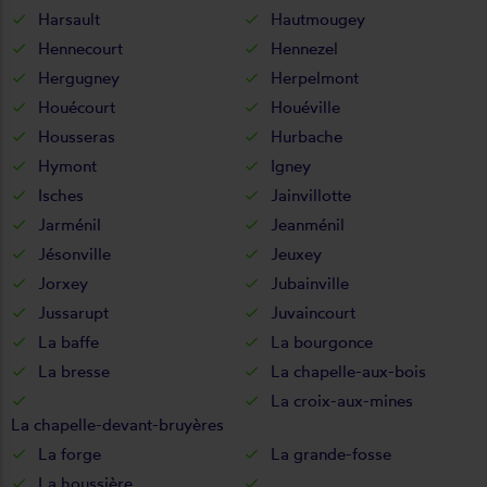
Harsault
Hautmougey
Hennecourt
Hennezel
Hergugney
Herpelmont
Houécourt
Houéville
Housseras
Hurbache
Hymont
Igney
Isches
Jainvillotte
Jarménil
Jeanménil
Jésonville
Jeuxey
Jorxey
Jubainville
Jussarupt
Juvaincourt
La baffe
La bourgonce
La bresse
La chapelle-aux-bois
La croix-aux-mines
La chapelle-devant-bruyères
La forge
La grande-fosse
La houssière