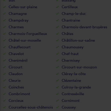
Bult
Bussang
Celles-sur-plaine
Certilleux
Chamagne
Champ-le-duc
Champdray
Chantraine
Charmes
Charmois-devant-bruyères
Charmois-l'orgueilleux
Châtas
Châtel-sur-moselle
Châtillon-sur-saône
Chauffecourt
Chaumousey
Chavelot
Chef-haut
Cheniménil
Chermisey
Circourt
Circourt-sur-mouzon
Claudon
Clérey-la-côte
Cleurie
Clézentaine
Coinches
Colroy-la-grande
Combrimont
Contrexéville
Corcieux
Cornimont
Courcelles-sous-châtenois
Coussey