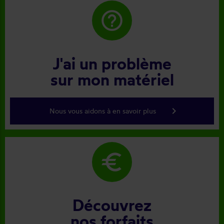
help_outline
J'ai un problème
sur mon matériel
keyboard_arrow_right
Nous vous aidons à en savoir plus
euro
Découvrez
nos forfaits