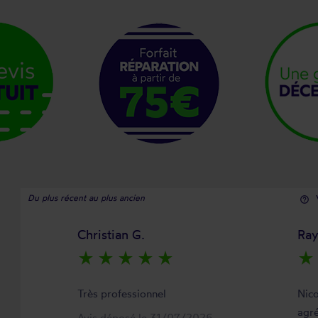
Du plus récent au plus ancien
help_outline
Christian G.
Ra
star_rate
star_rate
star_rate
star_rate
star_rate
star_rate
Très professionnel
Nico
agré
Avis déposé le 31/07/2026