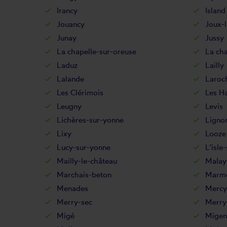
Irancy
Island
Jouancy
Joux-l
Junay
Jussy
La chapelle-sur-oreuse
La cha
Laduz
Lailly
Lalande
Laroch
Les Clérimois
Les Ha
Leugny
Levis
Lichères-sur-yonne
Lignor
Lixy
Looze
Lucy-sur-yonne
L'isle
Mailly-le-château
Malay
Marchais-beton
Marm
Menades
Mercy
Merry-sec
Merry
Migé
Migen