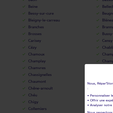
Beine
Belle
Bessy-sur-cure
Beugn
Bleigny-le-carreau
Bléne
Branches
Brann
Brosses
Bussy
Carisey
Censy
Cézy
Chabl
Chamoux
Champ
Champlay
Champ
Chamvres
Charb
Chassignelles
Chaste
Chaumont
Chau
Nous, Répar'Store
Chêne-arnoult
Chene
:
Chéu
Cheva
• Personnaliser l
• Offrir une exp
Chigy
Chitry
• Analyser notre 
Collemiers
Comp
Nous respectons v