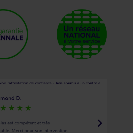
Voir l'attestation de confiance - Avis soumis à un contrôle
ymond D.
star_rate
star_rate
star_rate
star_rate
keyboard_arrow_right
las est compétent et très
able. Merci pour son intervention