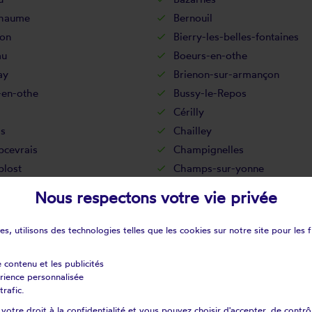
chaume
Bernouil
on
Bierry-les-belles-fontaines
au
Boeurs-en-othe
ay
Brienon-sur-armançon
-en-othe
Bussy-le-Repos
Cérilly
is
Chailley
cevrais
Champignelles
lost
Champs-sur-yonne
uy
Charentenay
Nous respectons votre vie privée
llux-sur-cure
Châtel-censoir
mot
Chemilly-sur-serein
s, utilisons des technologies telles que les cookies sur notre site pour les f
y
Cheny
nnes
Chichée
e contenu et les publicités
érience personnalisée
Cisery
trafic.
igny
Cornant
otre droit à la confidentialité et vous pouvez choisir d'accepter, de contrô