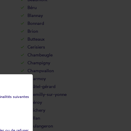
Béru
Blannay
Bonnard
Brion
Butteaux
Cerisiers
Chambeugle
Champigny
Champvallon
Charmoy
Châtel-gérard
Chemilly-sur-yonne
inalités suivantes
Chéroy
Chichery
Collan
Coulangeron
ler ou de refuser