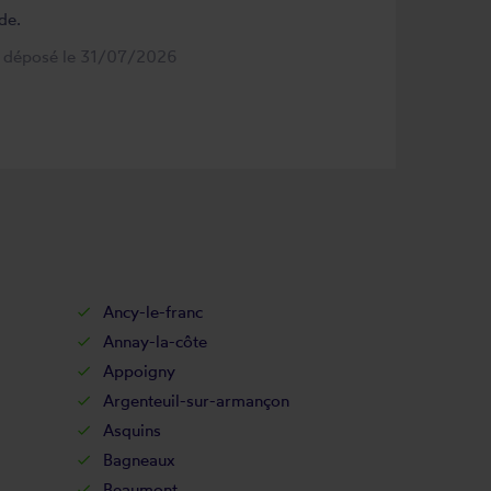
de.
s déposé le 31/07/2026
Ancy-le-franc
Annay-la-côte
Appoigny
Argenteuil-sur-armançon
Asquins
Bagneaux
Beaumont