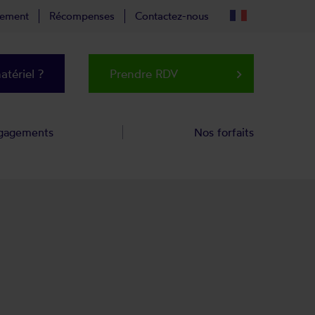
tement
Récompenses
Contactez-nous
tériel ?
Prendre RDV
keyboard_arrow_right
gagements
Nos forfaits