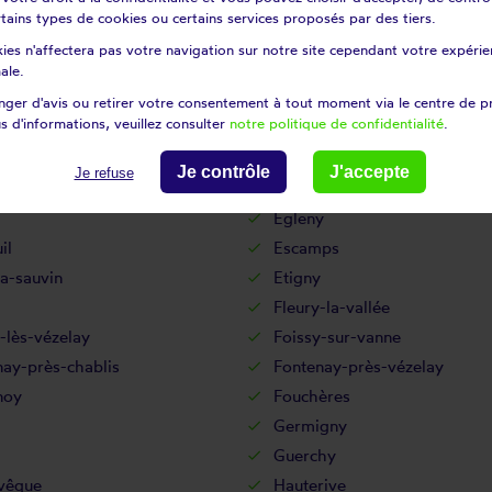
nges-sur-yonne
Coulours
certains types de cookies ou certains services proposés par des tiers.
on-sur-yonne
Courson-les-carrières
ies n'affectera pas votre navigation sur notre site cependant votre expérien
rnoux
Crain
ale.
Cudot
ger d'avis ou retirer votre consentement à tout moment via le centre de p
s d'informations, veuillez consulter
notre politique de confidentialité
.
moine
Deux Rivières
gis
Dixmont
Je contrôle
J'accepte
Je refuse
y-sur-cure
Domecy-sur-le-vault
Egleny
il
Escamps
la-sauvin
Etigny
Fleury-la-vallée
-lès-vézelay
Foissy-sur-vanne
ay-près-chablis
Fontenay-près-vézelay
noy
Fouchères
Germigny
Guerchy
évêque
Hauterive