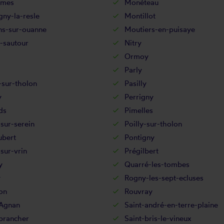
smes
Monéteau
ny-la-resle
Montillot
ns-sur-ouanne
Moutiers-en-puisaye
-sautour
Nitry
Ormoy
Parly
-sur-tholon
Pasilly
y
Perrigny
ds
Pimelles
-sur-serein
Poilly-sur-tholon
ubert
Pontigny
sur-vrin
Prégilbert
y
Quarré-les-tombes
y
Rogny-les-sept-ecluses
on
Rouvray
-Agnan
Saint-andré-en-terre-plaine
brancher
Saint-bris-le-vineux