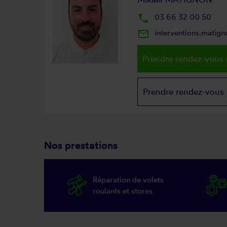
local_phone
03 66 32 00 50
mail_outline
interventions.matig
Prendre rendez-vous 
Prendre rendez-vous
Nos prestations
Réparation de volets
roulants et stores