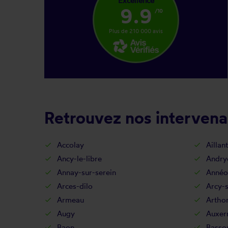
Excellence
9.9
/10
Plus de 210 000 avis
Retrouvez nos intervena
Accolay
Aillan
Ancy-le-libre
Andry
Annay-sur-serein
Annéo
Arces-dilo
Arcy-s
Armeau
Artho
Augy
Auxer
Baon
Basso