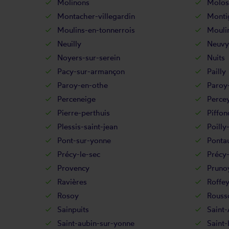
Molinons
Molo
Montacher-villegardin
Montig
Moulins-en-tonnerrois
Mouli
Neuilly
Neuvy
Noyers-sur-serein
Nuits
Pacy-sur-armançon
Pailly
Paroy-en-othe
Paroy
Perceneige
Perce
Pierre-perthuis
Piffon
Plessis-saint-jean
Poilly
Pont-sur-yonne
Ponta
Précy-le-sec
Précy-
Provency
Pruno
Ravières
Roffe
Rosoy
Rouss
Sainpuits
Saint
Saint-aubin-sur-yonne
Saint-