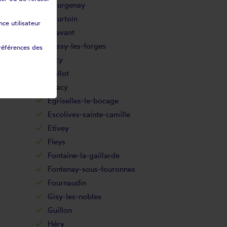
Courgenay
Courtoin
ce utilisateur
Cravant
Cussy-les-forges
références des
Dicy
Dollot
Dracy
Egriselles-le-bocage
Escolives-sainte-camille
Etivey
Fleys
Fontaine-la-gaillarde
Fontenay-sous-fouronnes
Fournaudin
Gisy-les-nobles
Guillon
Héry