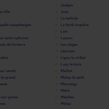
Jaulges
a-ville
Jouy
La belliole
pelle-vaupelteigne
La ferté-loupière
Lain
e-saint-cydroine
Lasson
uts de Forterre
Les sièges
Lézinnes
elles
Ligny-le-châtel
Lucy-le-bois
-sur-serein
Maillot
-le-grand
Malay-le-petit
eaux
Marsangy
Méré
-sur-yonne
Mézilles
nes
Môlay