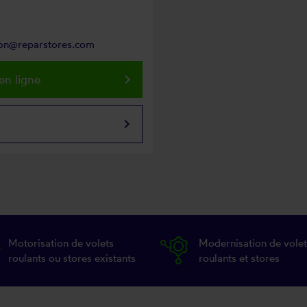
non@reparstores.com
keyboard_arrow_right
en ligne
keyboard_arrow_right
Motorisation de volets
Modernisation de volet
roulants ou stores existants
roulants et stores