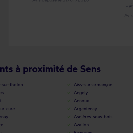
rapi
Avi
nts à proximité de Sens
t-sur-tholon
Aisy-sur-armançon
es
Angely
t
Annoux
ur-cure
Argentenay
nnay
Asnières-sous-bois
re
Avallon
u
Bazarnes