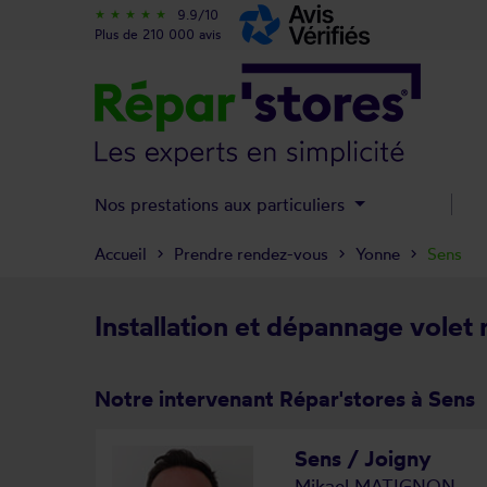
9.9/10
star_rate
star_rate
star_rate
star_rate
star_rate
Plus de 210 000 avis
Nos prestations aux particuliers
Accueil
Prendre rendez-vous
Yonne
Sens
Installation et dépannage volet 
Notre intervenant Répar'stores à Sens
Sens / Joigny
Mikael MATIGNON