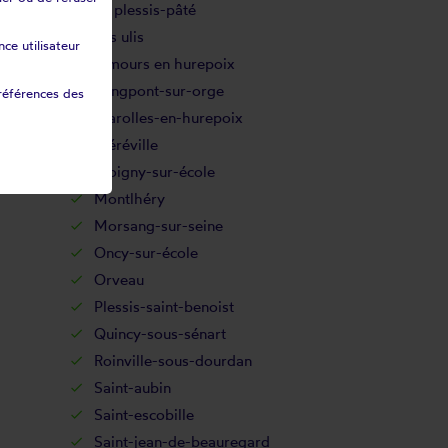
Le plessis-pâté
Les ulis
ce utilisateur
Limours en hurepoix
Longpont-sur-orge
références des
Marolles-en-hurepoix
Méréville
Moigny-sur-école
Montlhéry
Morsang-sur-seine
Oncy-sur-école
Orveau
Plessis-saint-benoist
Quincy-sous-sénart
Roinville-sous-dourdan
Saint-aubin
Saint-escobille
Saint-jean-de-beauregard