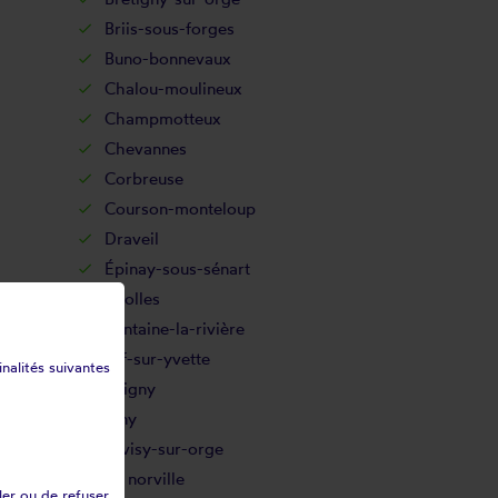
Briis-sous-forges
Buno-bonnevaux
Chalou-moulineux
Champmotteux
Chevannes
Corbreuse
Courson-monteloup
Draveil
Épinay-sous-sénart
Étiolles
Fontaine-la-rivière
Gif-sur-yvette
inalités suivantes
Grigny
Igny
Juvisy-sur-orge
La norville
ler ou de refuser