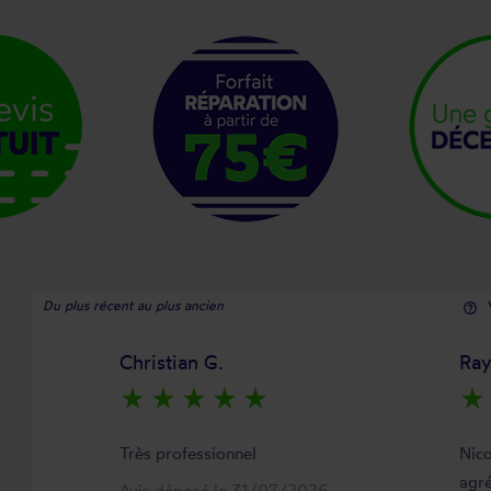
Du plus récent au plus ancien
help_outline
Christian G.
Ra
star_rate
star_rate
star_rate
star_rate
star_rate
star_rate
Très professionnel
Nico
agré
Avis déposé le 31/07/2026