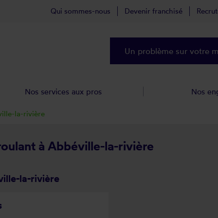
Qui sommes-nous
Devenir franchisé
Recru
Un problème sur votre ma
Nos services aux pros
Nos en
lle-la-rivière
oulant à Abbéville-la-rivière
lle-la-rivière
s