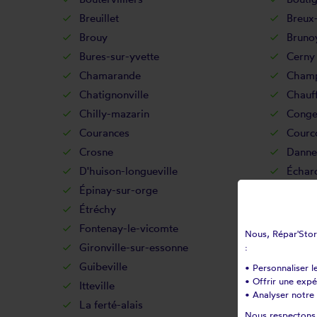
Breuillet
Breux
Brouy
Bruno
Bures-sur-yvette
Cerny
Chamarande
Champ
Chatignonville
Chauff
Chilly-mazarin
Conger
Courances
Courc
Crosne
Danne
D'huison-longueville
Échar
Épinay-sur-orge
Estou
Étréchy
Évry
Fontenay-le-vicomte
Fonten
Nous, Répar'Store
Gironville-sur-essonne
Gometz
:
Guibeville
Guigne
• Personnaliser l
• Offrir une exp
Itteville
Janvil
• Analyser notre 
La ferté-alais
La for
Nous respectons v