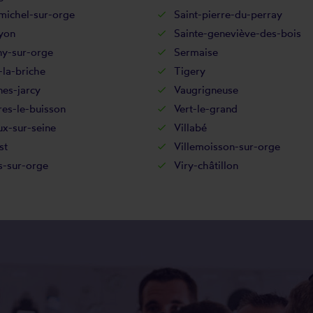
michel-sur-orge
Saint-pierre-du-perray
yon
Sainte-geneviève-des-bois
ny-sur-orge
Sermaise
la-briche
Tigery
es-jarcy
Vaugrigneuse
res-le-buisson
Vert-le-grand
x-sur-seine
Villabé
st
Villemoisson-sur-orge
rs-sur-orge
Viry-châtillon