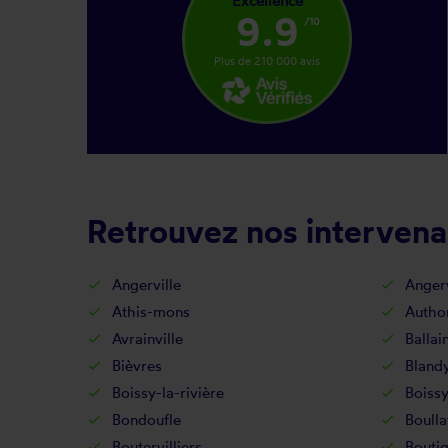
Excellence
9.9
/10
Plus de 210 000 avis
Retrouvez nos intervenan
Angerville
Angerv
Athis-mons
Authon
Avrainville
Ballain
Bièvres
Bland
Boissy-la-rivière
Boissy
Bondoufle
Boulla
Boutervilliers
Bouti