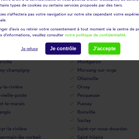
Le coudray-montceaux
certains types de cookies ou certains services proposés par des tiers.
anges-le-roi
Les molières
ies n'affectera pas votre navigation sur notre site cependant votre expérien
le-sur-orge
Limours
ale.
Longjumeau
ger d'avis ou retirer votre consentement à tout moment via le centre de p
s d'informations, veuillez consulter
notre politique de confidentialité
.
ussis
Marolles-en-beauce
hamps
Mennecy
Je contrôle
J'accepte
Je refuse
its
Milly-la-forêt
rville
Montgeron
ny-champigny
Morsang-sur-orge
Ollainville
la-rivière
Orsay
vieille-poste
Pecqueuse
et-le-marais
Pussay
angis
Roinville
Saclay
cyr-la-rivière
Saint-cyr-sous-dourdan
germain-lès-corbeil
Saint-hilaire