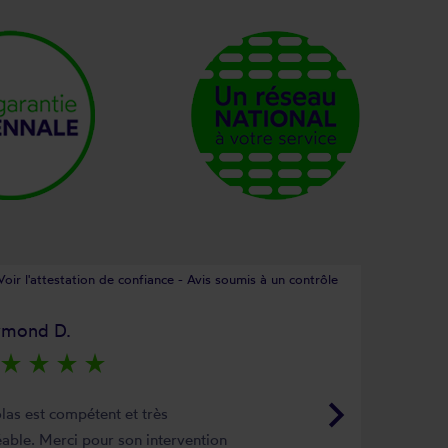
Voir l'attestation de confiance - Avis soumis à un contrôle
ymond D.
star_rate
star_rate
star_rate
star_rate
keyboard_arrow_right
las est compétent et très
able. Merci pour son intervention