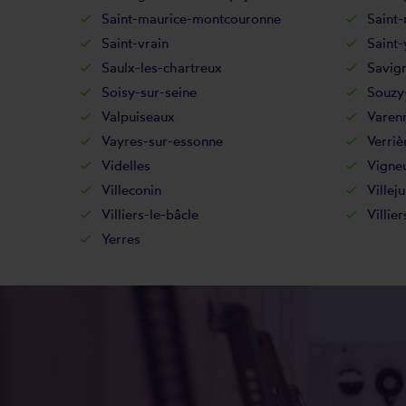
Saint-maurice-montcouronne
Saint-
Saint-vrain
Saint-
Saulx-les-chartreux
Savig
Soisy-sur-seine
Souzy-
Valpuiseaux
Varenn
Vayres-sur-essonne
Verriè
Videlles
Vigneu
Villeconin
Villeju
Villiers-le-bâcle
Villie
Yerres