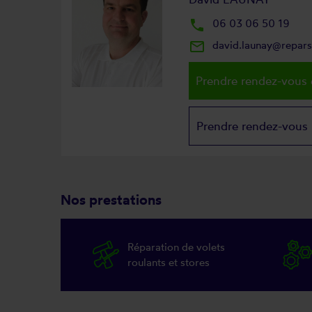
local_phone
06 03 06 50 19
mail_outline
david.launay@repar
Prendre rendez-vous 
Prendre rendez-vous
Nos prestations
Réparation de volets
roulants et stores