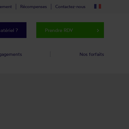
tement
Récompenses
Contactez-nous
tériel ?
Prendre RDV
keyboard_arrow_right
gagements
Nos forfaits