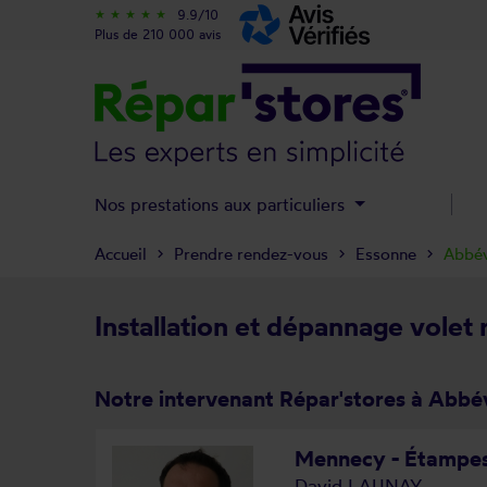
9.9/10
star_rate
star_rate
star_rate
star_rate
star_rate
Plus de 210 000 avis
Nos prestations aux particuliers
Accueil
Prendre rendez-vous
Essonne
Abbévi
Installation et dépannage volet r
Notre intervenant Répar'stores à Abbévi
Mennecy - Étampe
David LAUNAY