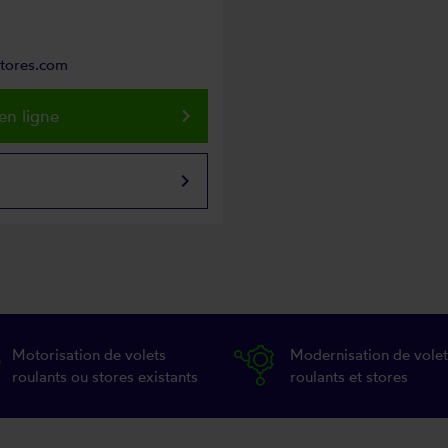
stores.com
keyboard_arrow_right
en ligne
keyboard_arrow_right
Motorisation de volets
Modernisation de volet
roulants ou stores existants
roulants et stores