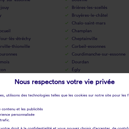
-jouy
Brières-les-scellés
y
Bruyères-le-châtel
Chalo-saint-mars
cueil
Champlan
our-lès-étréchy
Cheptainville
ville-thionville
Corbeil-essonnes
ouronnes
Courdimanche-sur-essonne
mois
Dourdan
con
Égly
ches
Étampes
Nous respectons votre vie privée
Fleury-mérogis
ay-lès-briis
Forges-les-bains
s, utilisons des technologies telles que les cookies sur notre site pour les f
-la-ville
Gometz-le-châtel
ville-sur-essonne
Guillerval
e contenu et les publicités
érience personnalisée
le-sur-juine
Janvry
trafic.
êt-le-roi
La forêt-sainte-croix
otre droit à la confidentialité et vous pouvez choisir d'accepter, de contrô