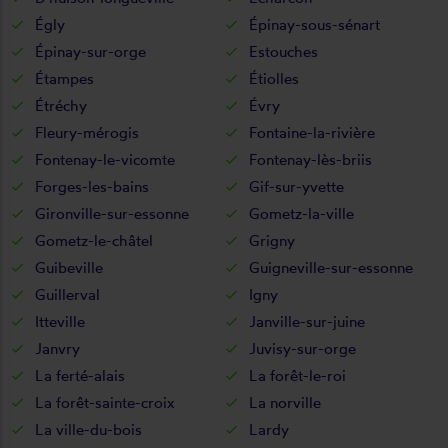
Égly
Épinay-sous-sénart
Épinay-sur-orge
Estouches
Étampes
Étiolles
Étréchy
Évry
Fleury-mérogis
Fontaine-la-rivière
Fontenay-le-vicomte
Fontenay-lès-briis
Forges-les-bains
Gif-sur-yvette
Gironville-sur-essonne
Gometz-la-ville
Gometz-le-châtel
Grigny
Guibeville
Guigneville-sur-essonne
Guillerval
Igny
Itteville
Janville-sur-juine
Janvry
Juvisy-sur-orge
La ferté-alais
La forêt-le-roi
La forêt-sainte-croix
La norville
La ville-du-bois
Lardy