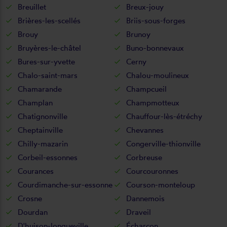
Breuillet
Breux-jouy
Brières-les-scellés
Briis-sous-forges
Brouy
Brunoy
Bruyères-le-châtel
Buno-bonnevaux
Bures-sur-yvette
Cerny
Chalo-saint-mars
Chalou-moulineux
Chamarande
Champcueil
Champlan
Champmotteux
Chatignonville
Chauffour-lès-étréchy
Cheptainville
Chevannes
Chilly-mazarin
Congerville-thionville
Corbeil-essonnes
Corbreuse
Courances
Courcouronnes
Courdimanche-sur-essonne
Courson-monteloup
Crosne
Dannemois
Dourdan
Draveil
D'huison-longueville
Écharcon