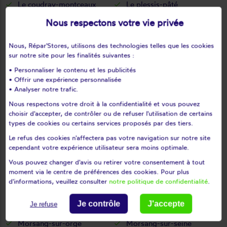
Le coudray-montceaux
Le plessis-pâté
Le val-saint-germain
Les granges-le-roi
Nous respectons votre vie privée
Les molières
Les ulis
Leudeville
Leuville-sur-orge
Nous, Répar'Stores, utilisons des technologies telles que les cookies
sur notre site pour les finalités suivantes :
Limours
Limours en hurepoix
• Personnaliser le contenu et les publicités
Linas
Lisses
• Offrir une expérience personnalisée
Longjumeau
Longpont-sur-orge
• Analyser notre trafic.
Maisse
Marcoussis
Nous respectons votre droit à la confidentialité et vous pouvez
Marolles-en-beauce
Marolles-en-hurepoix
choisir d'accepter, de contrôler ou de refuser l'utilisation de certains
types de cookies ou certains services proposés par des tiers.
Massy
Mauchamps
Le refus des cookies n'affectera pas votre navigation sur notre site
Mennecy
Méréville
cependant votre expérience utilisateur sera moins optimale.
Mérobert
Mespuits
Vous pouvez changer d'avis ou retirer votre consentement à tout
Milly-la-forêt
Moigny-sur-école
moment via le centre de préférences des cookies. Pour plus
d'informations, veuillez consulter
notre politique de confidentialité
.
Mondeville
Monnerville
Montgeron
Montlhéry
Je contrôle
J'accepte
Je refuse
Morangis
Morigny-champigny
Morsang-sur-orge
Morsang-sur-seine