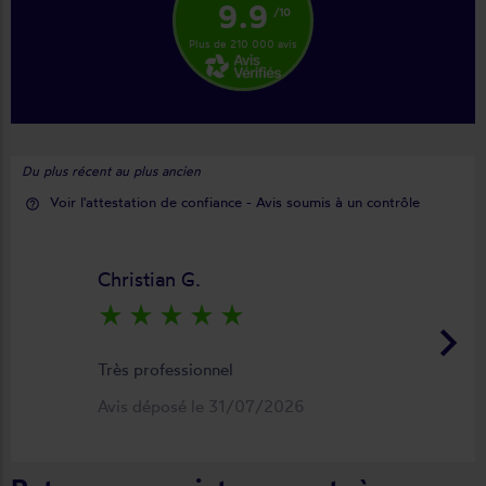
9.9
/10
Plus de 210 000 avis
Du plus récent au plus ancien
Voir l'attestation de confiance - Avis soumis à un contrôle
help_outline
Christian G.
star_rate
star_rate
star_rate
star_rate
star_rate
keyboard_arrow_right
Très professionnel
Avis déposé le 31/07/2026