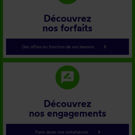
Découvrez
nos forfaits
keyboard_arrow_right
Des offres en fonction de vos besoins
rate_review
Découvrez
nos engagements
keyboard_arrow_right
Faire durer nos installations