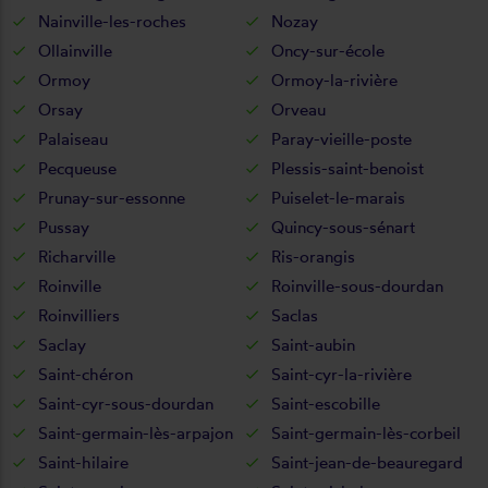
Nainville-les-roches
Nozay
Ollainville
Oncy-sur-école
Ormoy
Ormoy-la-rivière
Orsay
Orveau
Palaiseau
Paray-vieille-poste
Pecqueuse
Plessis-saint-benoist
Prunay-sur-essonne
Puiselet-le-marais
Pussay
Quincy-sous-sénart
Richarville
Ris-orangis
Roinville
Roinville-sous-dourdan
Roinvilliers
Saclas
Saclay
Saint-aubin
Saint-chéron
Saint-cyr-la-rivière
Saint-cyr-sous-dourdan
Saint-escobille
Saint-germain-lès-arpajon
Saint-germain-lès-corbeil
Saint-hilaire
Saint-jean-de-beauregard