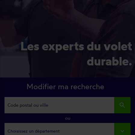
Les experts du volet
durable.
Modifier ma recherche
search
ou
Choisissez un département