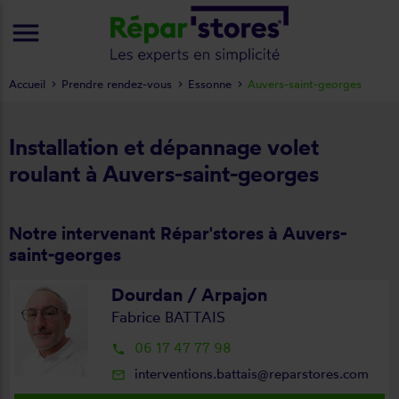
menu
Accueil
Prendre rendez-vous
Essonne
Auvers-saint-georges
Installation et dépannage volet
roulant à Auvers-saint-georges
Notre intervenant Répar'stores à Auvers-
saint-georges
Dourdan / Arpajon
Fabrice BATTAIS
06 17 47 77 98
local_phone
interventions.battais@reparstores.com
mail_outline