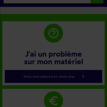
help_outline
J'ai un problème
sur mon matériel
keyboard_arrow_right
Nous vous aidons à en savoir plus
euro