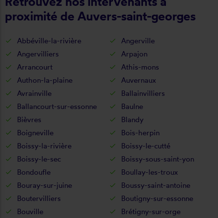
Retrouvez nos intervenants à
proximité de Auvers-saint-georges
Abbéville-la-rivière
Angerville
Angervilliers
Arpajon
Arrancourt
Athis-mons
Authon-la-plaine
Auvernaux
Avrainville
Ballainvilliers
Ballancourt-sur-essonne
Baulne
Bièvres
Blandy
Boigneville
Bois-herpin
Boissy-la-rivière
Boissy-le-cutté
Boissy-le-sec
Boissy-sous-saint-yon
Bondoufle
Boullay-les-troux
Bouray-sur-juine
Boussy-saint-antoine
Boutervilliers
Boutigny-sur-essonne
Bouville
Brétigny-sur-orge