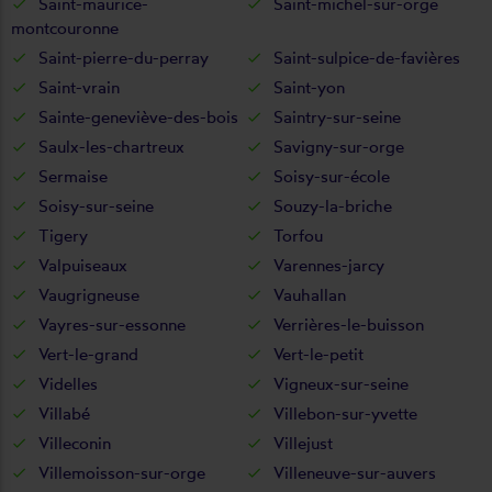
Saint-maurice-
Saint-michel-sur-orge
montcouronne
Saint-pierre-du-perray
Saint-sulpice-de-favières
Saint-vrain
Saint-yon
Sainte-geneviève-des-bois
Saintry-sur-seine
Saulx-les-chartreux
Savigny-sur-orge
Sermaise
Soisy-sur-école
Soisy-sur-seine
Souzy-la-briche
Tigery
Torfou
Valpuiseaux
Varennes-jarcy
Vaugrigneuse
Vauhallan
Vayres-sur-essonne
Verrières-le-buisson
Vert-le-grand
Vert-le-petit
Videlles
Vigneux-sur-seine
Villabé
Villebon-sur-yvette
Villeconin
Villejust
Villemoisson-sur-orge
Villeneuve-sur-auvers