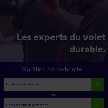
Les experts du volet
durable.
Modifier ma recherche
search
ou
Choisissez un département