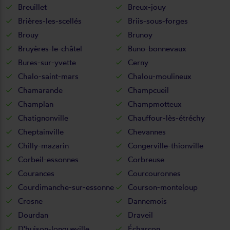
Breuillet
Breux-jouy
Brières-les-scellés
Briis-sous-forges
Brouy
Brunoy
Bruyères-le-châtel
Buno-bonnevaux
Bures-sur-yvette
Cerny
Chalo-saint-mars
Chalou-moulineux
Chamarande
Champcueil
Champlan
Champmotteux
Chatignonville
Chauffour-lès-étréchy
Cheptainville
Chevannes
Chilly-mazarin
Congerville-thionville
Corbeil-essonnes
Corbreuse
Courances
Courcouronnes
Courdimanche-sur-essonne
Courson-monteloup
Crosne
Dannemois
Dourdan
Draveil
D'huison-longueville
Écharcon