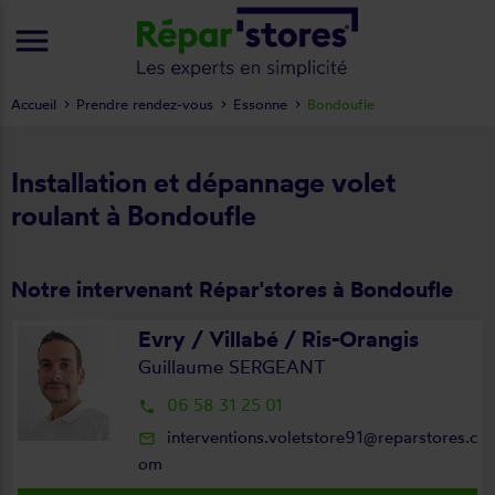
menu
Accueil
Prendre rendez-vous
Essonne
Bondoufle
Installation et dépannage volet
roulant à Bondoufle
Notre intervenant Répar'stores à Bondoufle
Evry / Villabé / Ris-Orangis
Guillaume SERGEANT
06 58 31 25 01
local_phone
interventions.voletstore91@reparstores.c
mail_outline
om