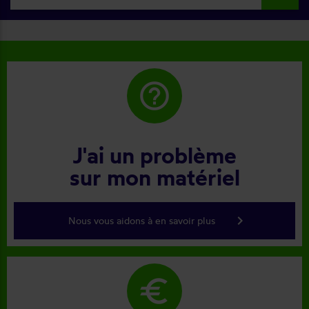
help_outline
J'ai un problème
sur mon matériel
keyboard_arrow_right
Nous vous aidons à en savoir plus
euro