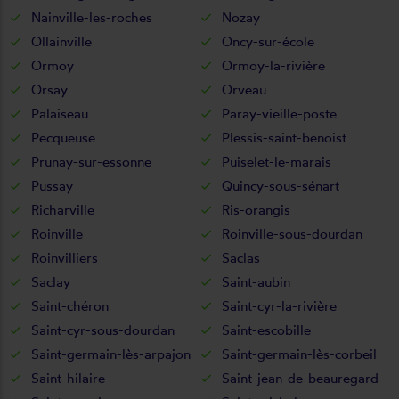
Nainville-les-roches
Nozay
Ollainville
Oncy-sur-école
Ormoy
Ormoy-la-rivière
Orsay
Orveau
Palaiseau
Paray-vieille-poste
Pecqueuse
Plessis-saint-benoist
Prunay-sur-essonne
Puiselet-le-marais
Pussay
Quincy-sous-sénart
Richarville
Ris-orangis
Roinville
Roinville-sous-dourdan
Roinvilliers
Saclas
Saclay
Saint-aubin
Saint-chéron
Saint-cyr-la-rivière
Saint-cyr-sous-dourdan
Saint-escobille
Saint-germain-lès-arpajon
Saint-germain-lès-corbeil
Saint-hilaire
Saint-jean-de-beauregard