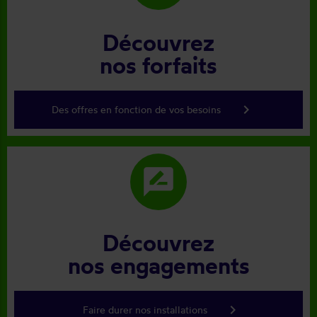
Découvrez
nos forfaits
keyboard_arrow_right
Des offres en fonction de vos besoins
rate_review
Découvrez
nos engagements
keyboard_arrow_right
Faire durer nos installations