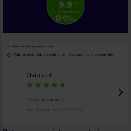
9.9
/10
Plus de 210 000 avis
Du plus récent au plus ancien
Voir l'attestation de confiance - Avis soumis à un contrôle
help_outline
Christian G.
star_rate
star_rate
star_rate
star_rate
star_rate
keyboard_arrow_right
Très professionnel
Avis déposé le 31/07/2026