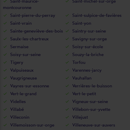
Saint-maurice-
Saint-michel-sur-orge
montcouronne
Saint-pierre-du-perray
Saint-sulpice-de-favières
Saint-vrain
Saint-yon
Sainte-geneviève-des-bois
Saintry-sur-seine
Saulx-les-chartreux
Savigny-sur-orge
Sermaise
Soisy-sur-école
Soisy-sur-seine
Souzy-la-briche
Tigery
Torfou
Valpuiseaux
Varennes-jarcy
Vaugrigneuse
Vauhallan
Vayres-sur-essonne
Verrières-le-buisson
Vert-le-grand
Vert-le-petit
Videlles
Vigneux-sur-seine
Villabé
Villebon-sur-yvette
Villeconin
Villejust
Villemoisson-sur-orge
Villeneuve-sur-auvers