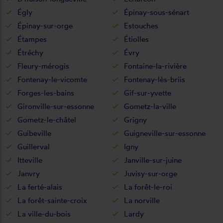
Égly
Épinay-sous-sénart
Épinay-sur-orge
Estouches
Étampes
Étiolles
Étréchy
Évry
Fleury-mérogis
Fontaine-la-rivière
Fontenay-le-vicomte
Fontenay-lès-briis
Forges-les-bains
Gif-sur-yvette
Gironville-sur-essonne
Gometz-la-ville
Gometz-le-châtel
Grigny
Guibeville
Guigneville-sur-essonne
Guillerval
Igny
Itteville
Janville-sur-juine
Janvry
Juvisy-sur-orge
La ferté-alais
La forêt-le-roi
La forêt-sainte-croix
La norville
La ville-du-bois
Lardy