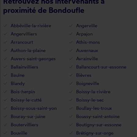
Retrouvez nos intervenants à
proximité de Bondoufle
Abbéville-la-rivière
Angerville
Angervilliers
Arpajon
Arrancourt
Athis-mons
Authon-la-plaine
Auvernaux
Auvers-saint-georges
Avrainville
Ballainvilliers
Ballancourt-sur-essonne
Baulne
Bièvres
Blandy
Boigneville
Bois-herpin
Boissy-la-rivière
Boissy-le-cutté
Boissy-le-sec
Boissy-sous-saint-yon
Boullay-les-troux
Bouray-sur-juine
Boussy-saint-antoine
Boutervilliers
Boutigny-sur-essonne
Bouville
Brétigny-sur-orge