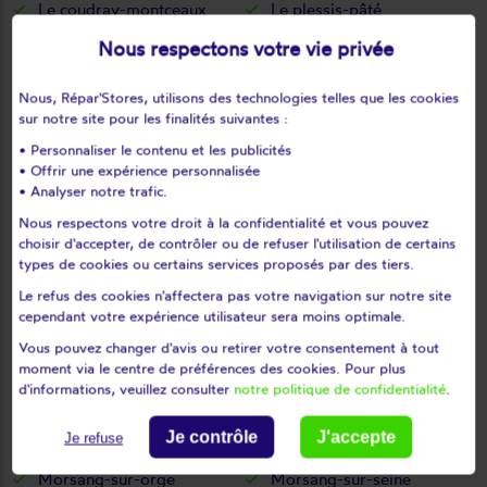
Le coudray-montceaux
Le plessis-pâté
Le val-saint-germain
Les granges-le-roi
Nous respectons votre vie privée
Les molières
Les ulis
Leudeville
Leuville-sur-orge
Nous, Répar'Stores, utilisons des technologies telles que les cookies
sur notre site pour les finalités suivantes :
Limours
Limours en hurepoix
• Personnaliser le contenu et les publicités
Linas
Lisses
• Offrir une expérience personnalisée
Longjumeau
Longpont-sur-orge
• Analyser notre trafic.
Maisse
Marcoussis
Nous respectons votre droit à la confidentialité et vous pouvez
Marolles-en-beauce
Marolles-en-hurepoix
choisir d'accepter, de contrôler ou de refuser l'utilisation de certains
types de cookies ou certains services proposés par des tiers.
Massy
Mauchamps
Le refus des cookies n'affectera pas votre navigation sur notre site
Mennecy
Méréville
cependant votre expérience utilisateur sera moins optimale.
Mérobert
Mespuits
Vous pouvez changer d'avis ou retirer votre consentement à tout
Milly-la-forêt
Moigny-sur-école
moment via le centre de préférences des cookies. Pour plus
d'informations, veuillez consulter
notre politique de confidentialité
.
Mondeville
Monnerville
Montgeron
Montlhéry
Je contrôle
J'accepte
Je refuse
Morangis
Morigny-champigny
Morsang-sur-orge
Morsang-sur-seine