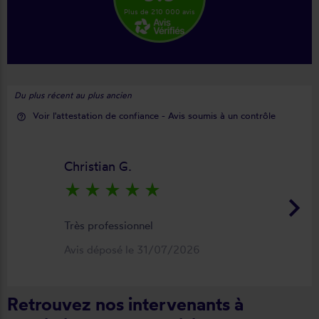
Plus de 210 000 avis
Du plus récent au plus ancien
Voir l'attestation de confiance - Avis soumis à un contrôle
help_outline
Christian G.
star_rate
star_rate
star_rate
star_rate
star_rate
keyboard_arrow_right
Très professionnel
Avis déposé le 31/07/2026
Retrouvez nos intervenants à