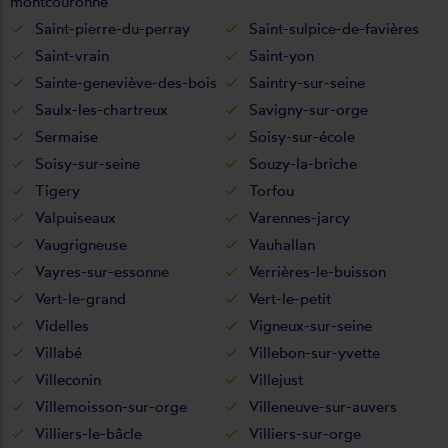
montcouronne
Saint-pierre-du-perray
Saint-sulpice-de-favières
Saint-vrain
Saint-yon
Sainte-geneviève-des-bois
Saintry-sur-seine
Saulx-les-chartreux
Savigny-sur-orge
Sermaise
Soisy-sur-école
Soisy-sur-seine
Souzy-la-briche
Tigery
Torfou
Valpuiseaux
Varennes-jarcy
Vaugrigneuse
Vauhallan
Vayres-sur-essonne
Verrières-le-buisson
Vert-le-grand
Vert-le-petit
Videlles
Vigneux-sur-seine
Villabé
Villebon-sur-yvette
Villeconin
Villejust
Villemoisson-sur-orge
Villeneuve-sur-auvers
Villiers-le-bâcle
Villiers-sur-orge