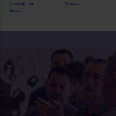
Viry-châtillon
Wissous
Yerres