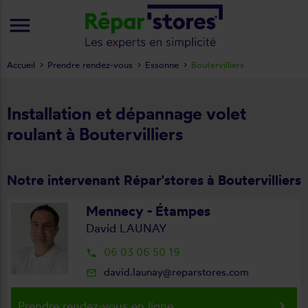
menu
Accueil
Prendre rendez-vous
Essonne
Boutervilliers
Installation et dépannage volet
roulant à Boutervilliers
Notre intervenant Répar'stores à Boutervilliers
Mennecy - Étampes
David LAUNAY
06 03 06 50 19
local_phone
david.launay@reparstores.com
mail_outline
keyboard_arrow_right
Prendre rendez-vous en ligne