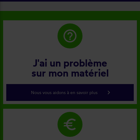
help_outline
J'ai un problème
sur mon matériel
keyboard_arrow_right
Nous vous aidons à en savoir plus
euro