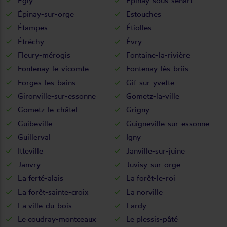
Égly
Épinay-sous-sénart
Épinay-sur-orge
Estouches
Étampes
Étiolles
Étréchy
Évry
Fleury-mérogis
Fontaine-la-rivière
Fontenay-le-vicomte
Fontenay-lès-briis
Forges-les-bains
Gif-sur-yvette
Gironville-sur-essonne
Gometz-la-ville
Gometz-le-châtel
Grigny
Guibeville
Guigneville-sur-essonne
Guillerval
Igny
Itteville
Janville-sur-juine
Janvry
Juvisy-sur-orge
La ferté-alais
La forêt-le-roi
La forêt-sainte-croix
La norville
La ville-du-bois
Lardy
Le coudray-montceaux
Le plessis-pâté