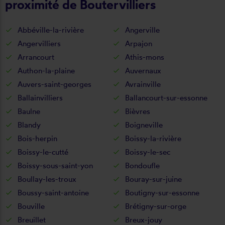
proximité de Boutervilliers
Abbéville-la-rivière
Angerville
Angervilliers
Arpajon
Arrancourt
Athis-mons
Authon-la-plaine
Auvernaux
Auvers-saint-georges
Avrainville
Ballainvilliers
Ballancourt-sur-essonne
Baulne
Bièvres
Blandy
Boigneville
Bois-herpin
Boissy-la-rivière
Boissy-le-cutté
Boissy-le-sec
Boissy-sous-saint-yon
Bondoufle
Boullay-les-troux
Bouray-sur-juine
Boussy-saint-antoine
Boutigny-sur-essonne
Bouville
Brétigny-sur-orge
Breuillet
Breux-jouy