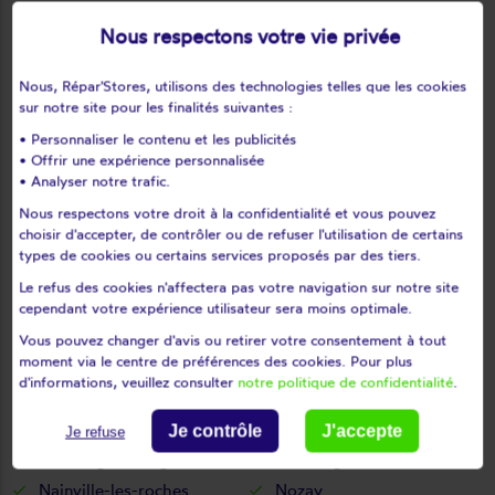
Le val-saint-germain
Les granges-le-roi
Nous respectons votre vie privée
Les molières
Les ulis
Leudeville
Leuville-sur-orge
Nous, Répar'Stores, utilisons des technologies telles que les cookies
Limours
Limours en hurepoix
sur notre site pour les finalités suivantes :
Linas
Lisses
• Personnaliser le contenu et les publicités
• Offrir une expérience personnalisée
Longjumeau
Longpont-sur-orge
• Analyser notre trafic.
Maisse
Marcoussis
Nous respectons votre droit à la confidentialité et vous pouvez
Marolles-en-beauce
Marolles-en-hurepoix
choisir d'accepter, de contrôler ou de refuser l'utilisation de certains
Massy
Mauchamps
types de cookies ou certains services proposés par des tiers.
Mennecy
Méréville
Le refus des cookies n'affectera pas votre navigation sur notre site
cependant votre expérience utilisateur sera moins optimale.
Mérobert
Mespuits
Milly-la-forêt
Moigny-sur-école
Vous pouvez changer d'avis ou retirer votre consentement à tout
moment via le centre de préférences des cookies. Pour plus
Mondeville
Monnerville
d'informations, veuillez consulter
notre politique de confidentialité
.
Montgeron
Montlhéry
Morangis
Morigny-champigny
Je contrôle
J'accepte
Je refuse
Morsang-sur-orge
Morsang-sur-seine
Nainville-les-roches
Nozay