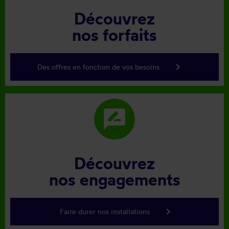
Découvrez
nos forfaits
keyboard_arrow_right
Des offres en fonction de vos besoins
rate_review
Découvrez
nos engagements
keyboard_arrow_right
Faire durer nos installations