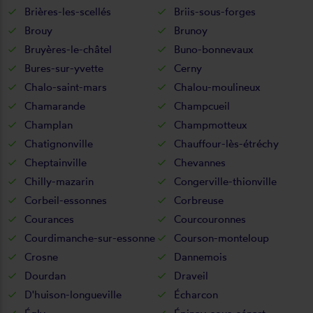
Brières-les-scellés
Briis-sous-forges
Brouy
Brunoy
Bruyères-le-châtel
Buno-bonnevaux
Bures-sur-yvette
Cerny
Chalo-saint-mars
Chalou-moulineux
Chamarande
Champcueil
Champlan
Champmotteux
Chatignonville
Chauffour-lès-étréchy
Cheptainville
Chevannes
Chilly-mazarin
Congerville-thionville
Corbeil-essonnes
Corbreuse
Courances
Courcouronnes
Courdimanche-sur-essonne
Courson-monteloup
Crosne
Dannemois
Dourdan
Draveil
D'huison-longueville
Écharcon