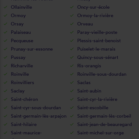
Ollainville
Oncy-sur-école
Ormoy
Ormoy-la-rivière
Orsay
Orveau
Palaiseau
Paray-vieille-poste
Pecqueuse
Plessis-saint-benoist
Prunay-sur-essonne
Puiselet-le-marais
Pussay
Quincy-sous-sénart
Richarville
Ris-orangis
Roinville
Roinville-sous-dourdan
Roinvilliers
Saclas
Saclay
Saint-aubin
Saint-chéron
Saint-cyr-la-rivière
Saint-cyr-sous-dourdan
Saint-escobille
Saint-germain-lès-arpajon
Saint-germain-lès-corbeil
Saint-hilaire
Saint-jean-de-beauregard
Saint-maurice-
Saint-michel-sur-orge