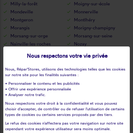
Milly-la-forêt
Moigny-sur-école
Mondeville
Monnerville
Montgeron
Montlhéry
Morangis
Morigny-champigny
Morsang-sur-orge
Morsang-sur-seine
Nainville-les-roches
Nozay
Ollainville
Oncy-sur-école
Nous respectons votre vie privée
Ormoy
Ormoy-la-rivière
Orsay
Orveau
Nous, Répar'Stores, utilisons des technologies telles que les cookies
sur notre site pour les finalités suivantes :
Palaiseau
Paray-vieille-poste
• Personnaliser le contenu et les publicités
Pecqueuse
Plessis-saint-benoist
• Offrir une expérience personnalisée
Prunay-sur-essonne
Puiselet-le-marais
• Analyser notre trafic.
Pussay
Quincy-sous-sénart
Nous respectons votre droit à la confidentialité et vous pouvez
Richarville
Ris-orangis
choisir d'accepter, de contrôler ou de refuser l'utilisation de certains
types de cookies ou certains services proposés par des tiers.
Roinville
Roinville-sous-dourdan
Le refus des cookies n'affectera pas votre navigation sur notre site
Roinvilliers
Saclas
cependant votre expérience utilisateur sera moins optimale.
Saclay
Saint-aubin