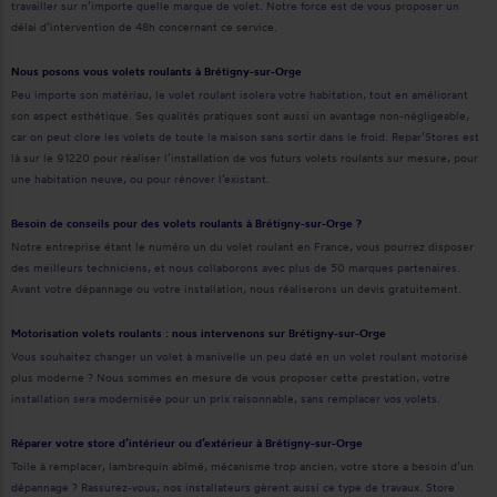
travailler sur n’importe quelle marque de volet. Notre force est de vous proposer un
délai d’intervention de 48h concernant ce service.
Nous posons vous volets roulants à Brétigny-sur-Orge
Peu importe son matériau, le volet roulant isolera votre habitation, tout en améliorant
son aspect esthétique. Ses qualités pratiques sont aussi un avantage non-négligeable,
car on peut clore les volets de toute la maison sans sortir dans le froid. Repar’Stores est
là sur le 91220 pour réaliser l’installation de vos futurs volets roulants sur mesure, pour
une habitation neuve, ou pour rénover l’existant.
Besoin de conseils pour des volets roulants à Brétigny-sur-Orge ?
Notre entreprise étant le numéro un du volet roulant en France, vous pourrez disposer
des meilleurs techniciens, et nous collaborons avec plus de 50 marques partenaires.
Avant votre dépannage ou votre installation, nous réaliserons un devis gratuitement.
Motorisation volets roulants : nous intervenons sur Brétigny-sur-Orge
Vous souhaitez changer un volet à manivelle un peu daté en un volet roulant motorisé
plus moderne ? Nous sommes en mesure de vous proposer cette prestation, votre
installation sera modernisée pour un prix raisonnable, sans remplacer vos volets.
Réparer votre store d’intérieur ou d’extérieur à Brétigny-sur-Orge
Toile à remplacer, lambrequin abîmé, mécanisme trop ancien, votre store a besoin d’un
dépannage ? Rassurez-vous, nos installateurs gèrent aussi ce type de travaux. Store