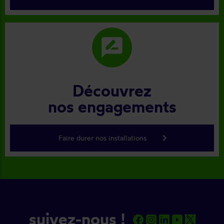
rate_review
Découvrez
nos engagements
keyboard_arrow_right
Faire durer nos installations
suivez-nous !