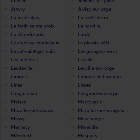
Itteville
Janville-sur-juine
Janvry
Juvisy-sur-orge
La ferté-alais
La forêt-le-roi
La forêt-sainte-croix
La norville
La ville-du-bois
Lardy
Le coudray-montceaux
Le plessis-pâté
Le val-saint-germain
Les granges-le-roi
Les molières
Les ulis
Leudeville
Leuville-sur-orge
Limours
Limours en hurepoix
Linas
Lisses
Longjumeau
Longpont-sur-orge
Maisse
Marcoussis
Marolles-en-beauce
Marolles-en-hurepoix
Massy
Mauchamps
Mennecy
Méréville
Mérobert
Mespuits