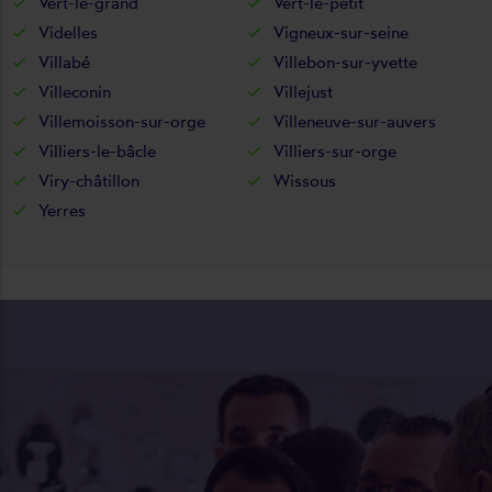
Vert-le-grand
Vert-le-petit
Videlles
Vigneux-sur-seine
Villabé
Villebon-sur-yvette
Villeconin
Villejust
Villemoisson-sur-orge
Villeneuve-sur-auvers
Villiers-le-bâcle
Villiers-sur-orge
Viry-châtillon
Wissous
Yerres