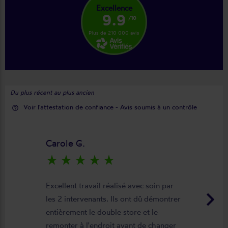
Excellence
9.9
/10
Plus de 210 000 avis
Du plus récent au plus ancien
Voir l'attestation de confiance - Avis soumis à un contrôle
help_outline
Carole G.
star_rate
star_rate
star_rate
star_rate
star_rate
Excellent travail réalisé avec soin par
keyboard_arrow_right
les 2 intervenants. Ils ont dû démontrer
entièrement le double store et le
remonter à l'endroit avant de changer