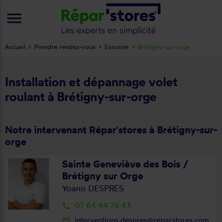
menu
Accueil
Prendre rendez-vous
Essonne
Brétigny-sur-orge
Installation et dépannage volet
roulant à Brétigny-sur-orge
Notre intervenant Répar'stores à Brétigny-sur-
orge
Sainte Geneviève des Bois /
Brétigny sur Orge
Yoann DESPRES
07 64 44 78 43
local_phone
interventions.despres@reparstores.com
mail_outline