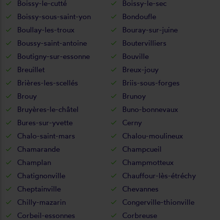
Boissy-le-cutté
Boissy-le-sec
Boissy-sous-saint-yon
Bondoufle
Boullay-les-troux
Bouray-sur-juine
Boussy-saint-antoine
Boutervilliers
Boutigny-sur-essonne
Bouville
Breuillet
Breux-jouy
Brières-les-scellés
Briis-sous-forges
Brouy
Brunoy
Bruyères-le-châtel
Buno-bonnevaux
Bures-sur-yvette
Cerny
Chalo-saint-mars
Chalou-moulineux
Chamarande
Champcueil
Champlan
Champmotteux
Chatignonville
Chauffour-lès-étréchy
Cheptainville
Chevannes
Chilly-mazarin
Congerville-thionville
Corbeil-essonnes
Corbreuse