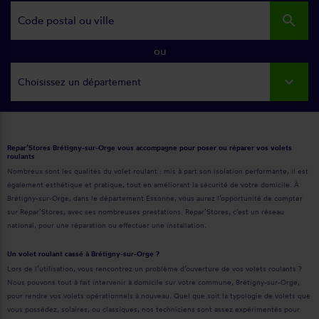
search
ou
Choisissez un département
Repar’Stores Brétigny-sur-Orge vous accompagne pour poser ou réparer vos volets
roulants
Nombreux sont les qualités du volet roulant : mis à part son isolation performante, il est
également esthétique et pratique, tout en améliorant la sécurité de votre domicile. À
Brétigny-sur-Orge, dans le département Essonne, vous aurez l’opportunité de compter
sur Repar’Stores, avec ses nombreuses prestations. Repar’Stores, c’est un réseau
national, pour une réparation ou effectuer une installation.
Un volet roulant cassé à Brétigny-sur-Orge ?
Lors de l’utilisation, vous rencontrez un problème d’ouverture de vos volets roulants ?
Nous pouvons tout à fait intervenir à domicile sur votre commune, Brétigny-sur-Orge,
pour rendre vos volets opérationnels à nouveau. Quel que soit la typologie de volets que
vous possédez, solaires, ou classiques, nos techniciens sont assez expérimentés pour