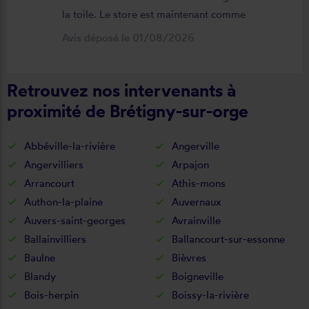
la toile. Le store est maintenant comme
neuf, parfaitement positionné et
Avis déposé le 01/08/2026
fonctionnel. Je recommande vivement
cette entreprise.
Retrouvez nos intervenants à
proximité de Brétigny-sur-orge
Abbéville-la-rivière
Angerville
Angervilliers
Arpajon
Arrancourt
Athis-mons
Authon-la-plaine
Auvernaux
Auvers-saint-georges
Avrainville
Ballainvilliers
Ballancourt-sur-essonne
Baulne
Bièvres
Blandy
Boigneville
Bois-herpin
Boissy-la-rivière