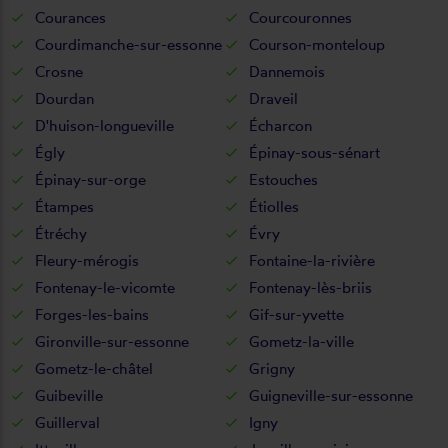
Courances
Courcouronnes
Courdimanche-sur-essonne
Courson-monteloup
Crosne
Dannemois
Dourdan
Draveil
D'huison-longueville
Écharcon
Égly
Épinay-sous-sénart
Épinay-sur-orge
Estouches
Étampes
Étiolles
Étréchy
Évry
Fleury-mérogis
Fontaine-la-rivière
Fontenay-le-vicomte
Fontenay-lès-briis
Forges-les-bains
Gif-sur-yvette
Gironville-sur-essonne
Gometz-la-ville
Gometz-le-châtel
Grigny
Guibeville
Guigneville-sur-essonne
Guillerval
Igny