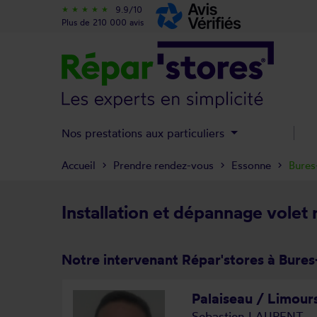
9.9/10
star_rate
star_rate
star_rate
star_rate
star_rate
Plus de 210 000 avis
Nos prestations aux particuliers
Accueil
Prendre rendez-vous
Essonne
Bures
Installation et dépannage volet 
Notre intervenant Répar'stores à Bures
Palaiseau / Limour
Sebastien LAURENT