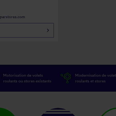
eparstores.com
keyboard_arrow_right
Motorisation de volets
Modernisation de volet
roulants ou stores existants
roulants et stores