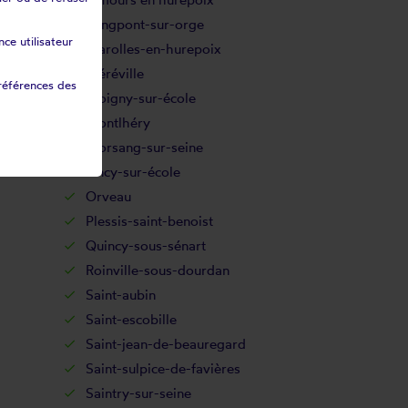
Longpont-sur-orge
ce utilisateur
Marolles-en-hurepoix
Méréville
références des
Moigny-sur-école
Montlhéry
Morsang-sur-seine
Oncy-sur-école
Orveau
Plessis-saint-benoist
Quincy-sous-sénart
Roinville-sous-dourdan
Saint-aubin
Saint-escobille
Saint-jean-de-beauregard
Saint-sulpice-de-favières
Saintry-sur-seine