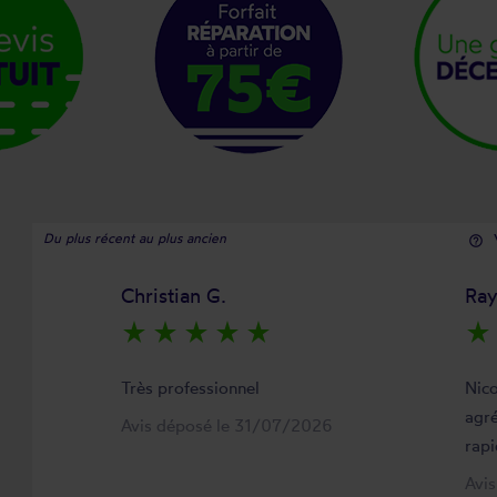
Du plus récent au plus ancien
help_outline
Christian G.
Ra
star_rate
star_rate
star_rate
star_rate
star_rate
star_rate
Très professionnel
Nico
agré
Avis déposé le 31/07/2026
rapi
Avi