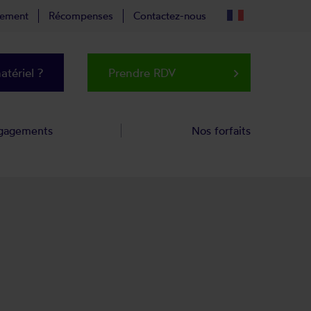
tement
Récompenses
Contactez-nous
tériel ?
Prendre RDV
keyboard_arrow_right
gagements
Nos forfaits