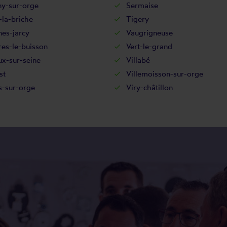
ny-sur-orge
Sermaise
la-briche
Tigery
es-jarcy
Vaugrigneuse
res-le-buisson
Vert-le-grand
x-sur-seine
Villabé
st
Villemoisson-sur-orge
rs-sur-orge
Viry-châtillon