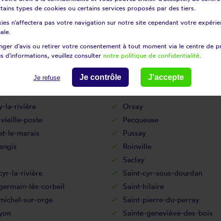
certains types de cookies ou certains services proposés par des tiers.
Longjumeau
ies n'affectera pas votre navigation sur notre site cependant votre expérien
ussis
Marolles-en-beauce
ale.
hamps
Mennecy
ger d'avis ou retirer votre consentement à tout moment via le centre de p
its
Milly-la-forêt
s d'informations, veuillez consulter
notre politique de confidentialité
.
rville
Montgeron
Je contrôle
J'accepte
Je refuse
ny-champigny
Morsang-sur-orge
Ollainville
la-rivière
Orsay
vieille-poste
Pecqueuse
et-le-marais
Pussay
angis
Roinville
Saclay
cyr-la-rivière
Saint-cyr-sous-dourdan
germain-lès-corbeil
Saint-hilaire
michel-sur-orge
Saint-pierre-du-perray
yon
Sainte-geneviève-des-bois