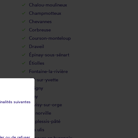
Chalou-moulineux
Champmotteux
Chevannes
Corbreuse
Courson-monteloup
Draveil
Épinay-sous-sénart
Étiolles
Fontaine-la-rivière
Gif-sur-yvette
Grigny
Igny
inalités suivantes
Juvisy-sur-orge
La norville
Le plessis-pâté
Les ulis
ler ou de refuser
Limours en hurepoix