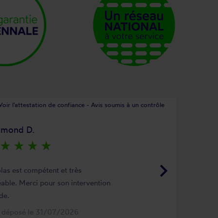
Voir l'attestation de confiance - Avis soumis à un contrôle
ymond D.
star_rate
star_rate
star_rate
star_rate
keyboard_arrow_right
las est compétent et très
able. Merci pour son intervention
de.
s déposé le 31/07/2026