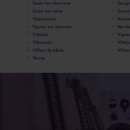
Saulx-les-chartreux
Savig
Soisy-sur-seine
Souzy-
Valpuiseaux
Varenn
Vayres-sur-essonne
Verriè
Videlles
Vigneu
Villeconin
Villeju
Villiers-le-bâcle
Villie
Yerres