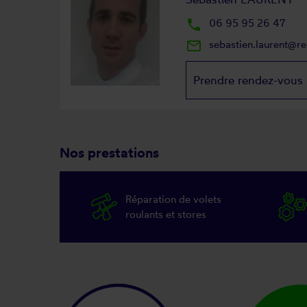
local_phone
06 95 95 26 47
mail_outline
sebastien.laurent@r
Prendre rendez-vous
Nos prestations
Réparation de volets
roulants et stores