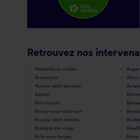
Retrouvez nos intervena
Abbéville-la-rivière
Angerv
Arrancourt
Athis
Auvers-saint-georges
Avrain
Baulne
Bièvre
Bois-herpin
Boissy
Boissy-sous-saint-yon
Bondo
Boussy-saint-antoine
Bouter
Brétigny-sur-orge
Breuil
Briis-sous-forges
Brouy