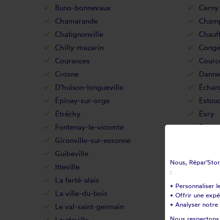
Buno-bonnevaux
Cerny
Chamarande
Champ
Chatignonville
Chauff
Chilly-mazarin
Conger
Courances
Courc
Crosne
Danne
D'huison-longueville
Échar
Épinay-sur-orge
Estou
Étréchy
Évry
Fontenay-le-vicomte
Fonten
Gironville-sur-essonne
Gometz
Guibeville
Guigne
Nous, Répar'Store
Itteville
Janvil
:
La ferté-alais
La for
• Personnaliser l
La ville-du-bois
Lardy
• Offrir une exp
• Analyser notre 
Le val-saint-germain
Les gr
Nous respectons v
Leudeville
Leuvil