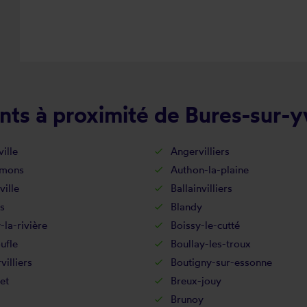
nts à proximité de Bures-sur-y
ille
Angervilliers
-mons
Authon-la-plaine
ville
Ballainvilliers
s
Blandy
-la-rivière
Boissy-le-cutté
ufle
Boullay-les-troux
villiers
Boutigny-sur-essonne
let
Breux-jouy
Brunoy