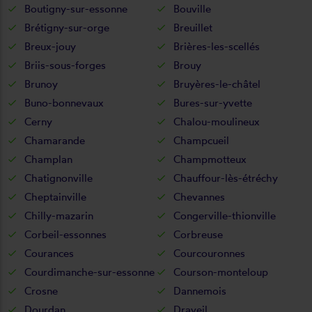
Boutigny-sur-essonne
Bouville
Brétigny-sur-orge
Breuillet
Breux-jouy
Brières-les-scellés
Briis-sous-forges
Brouy
Brunoy
Bruyères-le-châtel
Buno-bonnevaux
Bures-sur-yvette
Cerny
Chalou-moulineux
Chamarande
Champcueil
Champlan
Champmotteux
Chatignonville
Chauffour-lès-étréchy
Cheptainville
Chevannes
Chilly-mazarin
Congerville-thionville
Corbeil-essonnes
Corbreuse
Courances
Courcouronnes
Courdimanche-sur-essonne
Courson-monteloup
Crosne
Dannemois
Dourdan
Draveil