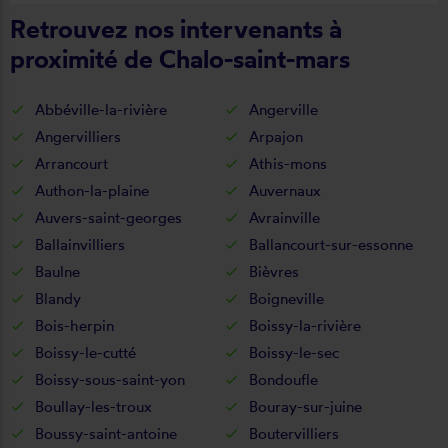
Retrouvez nos intervenants à
proximité de Chalo-saint-mars
Abbéville-la-rivière
Angerville
Angervilliers
Arpajon
Arrancourt
Athis-mons
Authon-la-plaine
Auvernaux
Auvers-saint-georges
Avrainville
Ballainvilliers
Ballancourt-sur-essonne
Baulne
Bièvres
Blandy
Boigneville
Bois-herpin
Boissy-la-rivière
Boissy-le-cutté
Boissy-le-sec
Boissy-sous-saint-yon
Bondoufle
Boullay-les-troux
Bouray-sur-juine
Boussy-saint-antoine
Boutervilliers