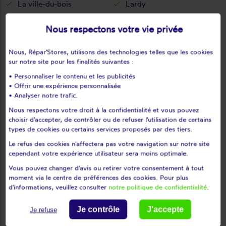
La ville-du-bois
Lardy
Le coudray-montceaux
Le plessis-pâté
Nous respectons votre vie privée
Le val-saint-germain
Les granges-le-roi
Les molières
Les ulis
Nous, Répar'Stores, utilisons des technologies telles que les cookies
Leudeville
Leuville-sur-orge
sur notre site pour les finalités suivantes :
Limours
Limours en hurepoix
• Personnaliser le contenu et les publicités
Linas
Lisses
• Offrir une expérience personnalisée
• Analyser notre trafic.
Longjumeau
Longpont-sur-orge
Nous respectons votre droit à la confidentialité et vous pouvez
Maisse
Marcoussis
choisir d'accepter, de contrôler ou de refuser l'utilisation de certains
Marolles-en-beauce
Marolles-en-hurepoix
types de cookies ou certains services proposés par des tiers.
Massy
Mauchamps
Le refus des cookies n'affectera pas votre navigation sur notre site
Mennecy
Méréville
cependant votre expérience utilisateur sera moins optimale.
Mérobert
Mespuits
Vous pouvez changer d'avis ou retirer votre consentement à tout
moment via le centre de préférences des cookies. Pour plus
Milly-la-forêt
Moigny-sur-école
d'informations, veuillez consulter
notre politique de confidentialité
.
Mondeville
Monnerville
Montgeron
Montlhéry
Je contrôle
J'accepte
Je refuse
Morangis
Morigny-champigny