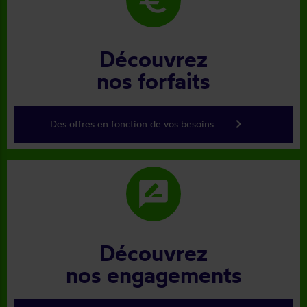
Découvrez
nos forfaits
keyboard_arrow_right
Des offres en fonction de vos besoins
rate_review
Découvrez
nos engagements