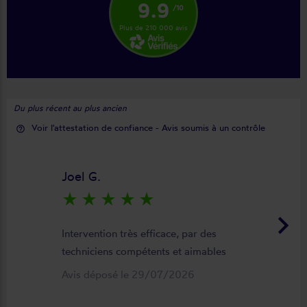
9.9
/10
Plus de 210 000 avis
Du plus récent au plus ancien
Voir l'attestation de confiance - Avis soumis à un contrôle
help_outline
Joel G.
star_rate
star_rate
star_rate
star_rate
star_rate
keyboard_arrow_right
Intervention très efficace, par des
techniciens compétents et aimables
Avis déposé le 29/07/2026