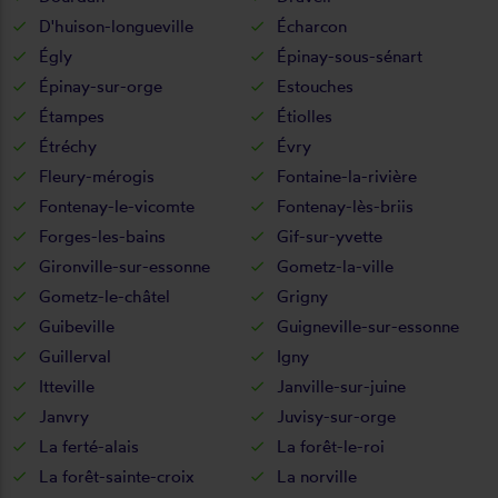
D'huison-longueville
Écharcon
Égly
Épinay-sous-sénart
Épinay-sur-orge
Estouches
Étampes
Étiolles
Étréchy
Évry
Fleury-mérogis
Fontaine-la-rivière
Fontenay-le-vicomte
Fontenay-lès-briis
Forges-les-bains
Gif-sur-yvette
Gironville-sur-essonne
Gometz-la-ville
Gometz-le-châtel
Grigny
Guibeville
Guigneville-sur-essonne
Guillerval
Igny
Itteville
Janville-sur-juine
Janvry
Juvisy-sur-orge
La ferté-alais
La forêt-le-roi
La forêt-sainte-croix
La norville