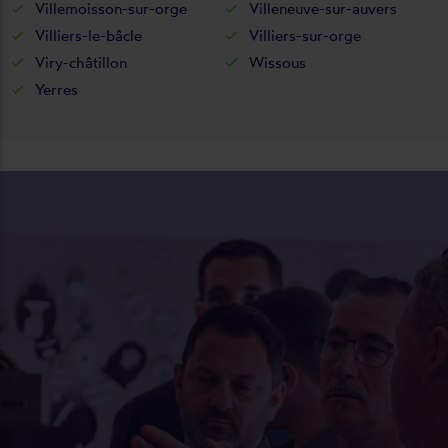
Villemoisson-sur-orge
Villeneuve-sur-auvers
Villiers-le-bâcle
Villiers-sur-orge
Viry-châtillon
Wissous
Yerres