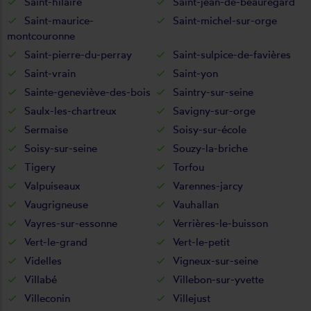
Saint-hilaire
Saint-jean-de-beauregard
Saint-maurice-
Saint-michel-sur-orge
montcouronne
Saint-pierre-du-perray
Saint-sulpice-de-favières
Saint-vrain
Saint-yon
Sainte-geneviève-des-bois
Saintry-sur-seine
Saulx-les-chartreux
Savigny-sur-orge
Sermaise
Soisy-sur-école
Soisy-sur-seine
Souzy-la-briche
Tigery
Torfou
Valpuiseaux
Varennes-jarcy
Vaugrigneuse
Vauhallan
Vayres-sur-essonne
Verrières-le-buisson
Vert-le-grand
Vert-le-petit
Videlles
Vigneux-sur-seine
Villabé
Villebon-sur-yvette
Villeconin
Villejust