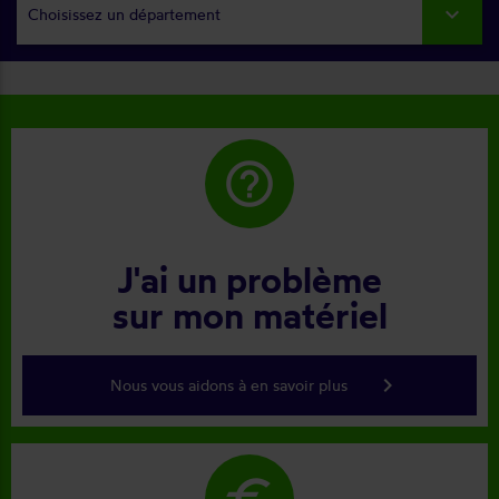
Choisissez un département
help_outline
J'ai un problème
sur mon matériel
keyboard_arrow_right
Nous vous aidons à en savoir plus
euro