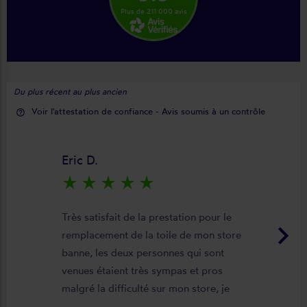
Plus de 211 000 avis
Du plus récent au plus ancien
Voir l'attestation de confiance - Avis soumis à un contrôle
help_outline
Eric D.
star_rate
star_rate
star_rate
star_rate
star_rate
Très satisfait de la prestation pour le
keyboard_arrow_right
remplacement de la toile de mon store
banne, les deux personnes qui sont
venues étaient très sympas et pros
malgré la difficulté sur mon store, je
suis satisfait du résultat et du