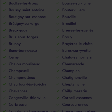
Boullay-les-troux
Bouray-sur-juine
Boussy-saint-antoine
Boutervilliers
Boutigny-sur-essonne
Bouville
Brétigny-sur-orge
Breuillet
Breux-jouy
Brières-les-scellés
Briis-sous-forges
Brouy
Brunoy
Bruyères-le-châtel
Buno-bonnevaux
Bures-sur-yvette
Cerny
Chalo-saint-mars
Chalou-moulineux
Chamarande
Champcueil
Champlan
Champmotteux
Chatignonville
Chauffour-lès-étréchy
Cheptainville
Chevannes
Chilly-mazarin
Congerville-thionville
Corbeil-essonnes
Corbreuse
Courcouronnes
Courdimanche-sur-essonne
Courson-monteloup