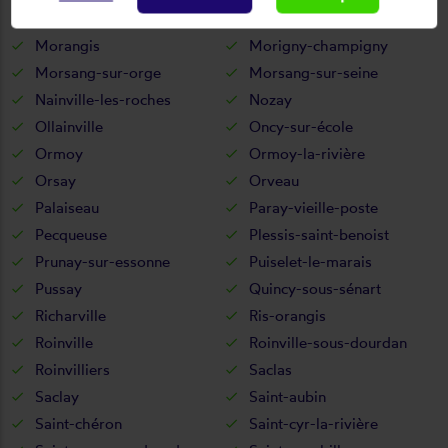
Montgeron
Montlhéry
Morangis
Morigny-champigny
Morsang-sur-orge
Morsang-sur-seine
Nainville-les-roches
Nozay
Ollainville
Oncy-sur-école
Ormoy
Ormoy-la-rivière
Orsay
Orveau
Palaiseau
Paray-vieille-poste
Pecqueuse
Plessis-saint-benoist
Prunay-sur-essonne
Puiselet-le-marais
Pussay
Quincy-sous-sénart
Richarville
Ris-orangis
Roinville
Roinville-sous-dourdan
Roinvilliers
Saclas
Saclay
Saint-aubin
Saint-chéron
Saint-cyr-la-rivière