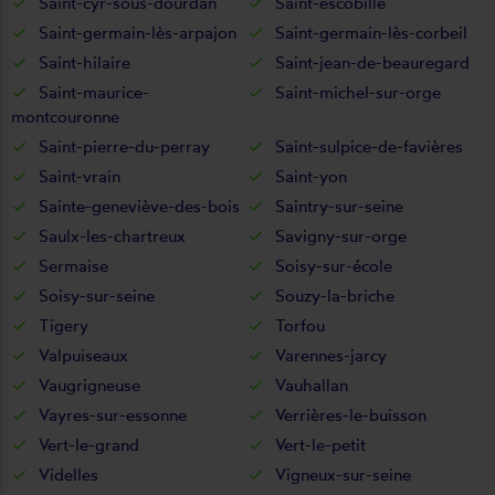
Saint-cyr-sous-dourdan
Saint-escobille
Saint-germain-lès-arpajon
Saint-germain-lès-corbeil
Saint-hilaire
Saint-jean-de-beauregard
Saint-maurice-
Saint-michel-sur-orge
montcouronne
Saint-pierre-du-perray
Saint-sulpice-de-favières
Saint-vrain
Saint-yon
Sainte-geneviève-des-bois
Saintry-sur-seine
Saulx-les-chartreux
Savigny-sur-orge
Sermaise
Soisy-sur-école
Soisy-sur-seine
Souzy-la-briche
Tigery
Torfou
Valpuiseaux
Varennes-jarcy
Vaugrigneuse
Vauhallan
Vayres-sur-essonne
Verrières-le-buisson
Vert-le-grand
Vert-le-petit
Videlles
Vigneux-sur-seine