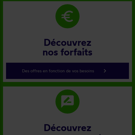
euro
Découvrez
nos forfaits
keyboard_arrow_right
Des offres en fonction de vos besoins
rate_review
Découvrez