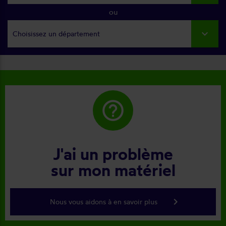
ou
Choisissez un département
help_outline
J'ai un problème
sur mon matériel
keyboard_arrow_right
Nous vous aidons à en savoir plus