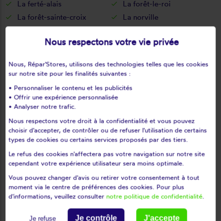
La ferté-alais
La forêt-le-roi
La forêt-sainte-croix
La norville
La ville-du-bois
Lardy
Nous respectons votre vie privée
Le coudray-montceaux
Le plessis-pâté
Le val-saint-germain
Les granges-le-roi
Nous, Répar'Stores, utilisons des technologies telles que les cookies
Les molières
Les ulis
sur notre site pour les finalités suivantes :
Leudeville
Leuville-sur-orge
• Personnaliser le contenu et les publicités
Limours
Limours en hurepoix
• Offrir une expérience personnalisée
• Analyser notre trafic.
Linas
Lisses
Nous respectons votre droit à la confidentialité et vous pouvez
Longjumeau
Longpont-sur-orge
choisir d'accepter, de contrôler ou de refuser l'utilisation de certains
Maisse
Marcoussis
types de cookies ou certains services proposés par des tiers.
Marolles-en-beauce
Marolles-en-hurepoix
Le refus des cookies n'affectera pas votre navigation sur notre site
Massy
Mauchamps
cependant votre expérience utilisateur sera moins optimale.
Mennecy
Méréville
Vous pouvez changer d'avis ou retirer votre consentement à tout
moment via le centre de préférences des cookies. Pour plus
Mérobert
Mespuits
d'informations, veuillez consulter
notre politique de confidentialité
.
Milly-la-forêt
Moigny-sur-école
Mondeville
Monnerville
Je contrôle
J'accepte
Je refuse