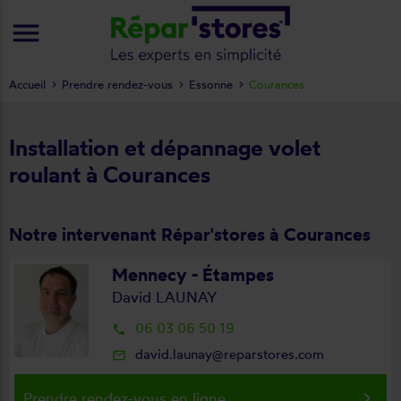
menu
Accueil
Prendre rendez-vous
Essonne
Courances
Installation et dépannage volet
roulant à Courances
Notre intervenant Répar'stores à Courances
Mennecy - Étampes
David LAUNAY
06 03 06 50 19
local_phone
david.launay@reparstores.com
mail_outline
keyboard_arrow_right
Prendre rendez-vous en ligne