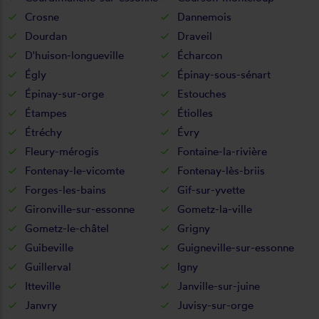
Crosne
Dannemois
Dourdan
Draveil
D'huison-longueville
Écharcon
Égly
Épinay-sous-sénart
Épinay-sur-orge
Estouches
Étampes
Étiolles
Étréchy
Évry
Fleury-mérogis
Fontaine-la-rivière
Fontenay-le-vicomte
Fontenay-lès-briis
Forges-les-bains
Gif-sur-yvette
Gironville-sur-essonne
Gometz-la-ville
Gometz-le-châtel
Grigny
Guibeville
Guigneville-sur-essonne
Guillerval
Igny
Itteville
Janville-sur-juine
Janvry
Juvisy-sur-orge