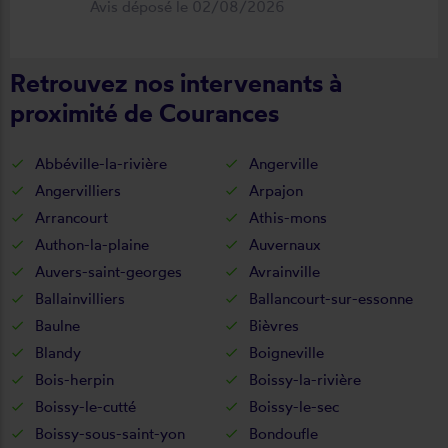
Avis déposé le 02/08/2026
déroulement de cette opération, devis,
commande, délai qualité de la toile et
Retrouvez nos intervenants à
de la pose je recommande ????
proximité de Courances
Abbéville-la-rivière
Angerville
Angervilliers
Arpajon
Arrancourt
Athis-mons
Authon-la-plaine
Auvernaux
Auvers-saint-georges
Avrainville
Ballainvilliers
Ballancourt-sur-essonne
Baulne
Bièvres
Blandy
Boigneville
Bois-herpin
Boissy-la-rivière
Boissy-le-cutté
Boissy-le-sec
Boissy-sous-saint-yon
Bondoufle