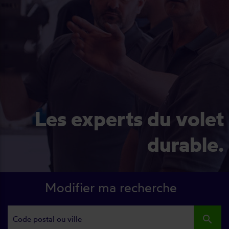
Les experts du volet
durable.
Modifier ma recherche
search