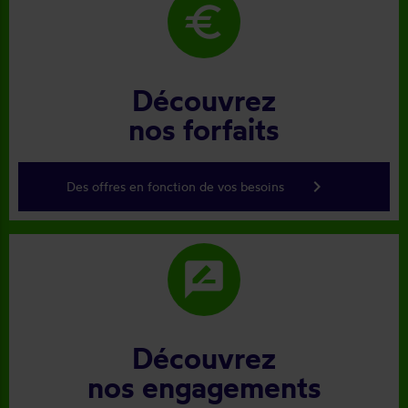
euro
Découvrez
nos forfaits
keyboard_arrow_right
Des offres en fonction de vos besoins
rate_review
Découvrez
nos engagements