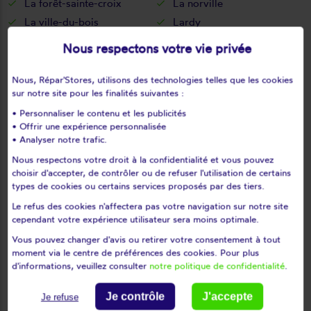
La forêt-sainte-croix
La norville
La ville-du-bois
Lardy
Le coudray-montceaux
Le plessis-pâté
Nous respectons votre vie privée
Le val-saint-germain
Les granges-le-roi
Les molières
Les ulis
Nous, Répar'Stores, utilisons des technologies telles que les cookies
sur notre site pour les finalités suivantes :
Leudeville
Leuville-sur-orge
• Personnaliser le contenu et les publicités
Limours
Limours en hurepoix
• Offrir une expérience personnalisée
Linas
Lisses
• Analyser notre trafic.
Longjumeau
Longpont-sur-orge
Nous respectons votre droit à la confidentialité et vous pouvez
Maisse
Marcoussis
choisir d'accepter, de contrôler ou de refuser l'utilisation de certains
types de cookies ou certains services proposés par des tiers.
Marolles-en-beauce
Marolles-en-hurepoix
Le refus des cookies n'affectera pas votre navigation sur notre site
Massy
Mauchamps
cependant votre expérience utilisateur sera moins optimale.
Mennecy
Méréville
Vous pouvez changer d'avis ou retirer votre consentement à tout
Mérobert
Mespuits
moment via le centre de préférences des cookies. Pour plus
Milly-la-forêt
Moigny-sur-école
d'informations, veuillez consulter
notre politique de confidentialité
.
Mondeville
Monnerville
Je contrôle
J'accepte
Je refuse
Montgeron
Montlhéry