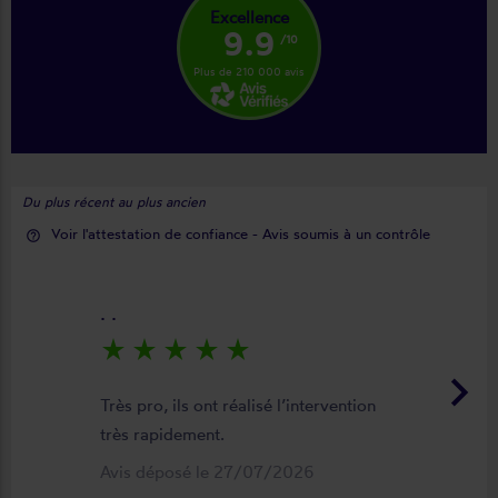
Excellence
9.9
/10
Plus de 210 000 avis
Du plus récent au plus ancien
Voir l'attestation de confiance - Avis soumis à un contrôle
help_outline
. .
star_rate
star_rate
star_rate
star_rate
star_rate
keyboard_arrow_right
Très pro, ils ont réalisé l’intervention
très rapidement.
Avis déposé le 27/07/2026