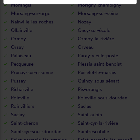
Morangis
Morigny-champigny
Morsang-sur-orge
Morsang-sur-seine
Nainville-les-roches
Nozay
Ollainville
Oncy-sur-école
Ormoy
Ormoy-la-rivière
Orsay
Orveau
Palaiseau
Paray-vieille-poste
Pecqueuse
Plessis-saint-benoist
Prunay-sur-essonne
Puiselet-le-marais
Pussay
Quincy-sous-sénart
Richarville
Ris-orangis
Roinville
Roinville-sous-dourdan
Roinvilliers
Saclas
Saclay
Saint-aubin
Saint-chéron
Saint-cyr-la-rivière
Saint-cyr-sous-dourdan
Saint-escobille
Saint-germain-lès-arpajon
Saint-germain-lès-corbeil