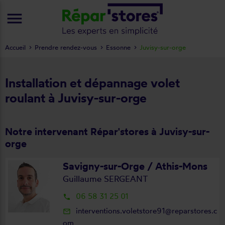
menu
Accueil
Prendre rendez-vous
Essonne
Juvisy-sur-orge
Installation et dépannage volet
roulant à Juvisy-sur-orge
Notre intervenant Répar'stores à Juvisy-sur-
orge
Savigny-sur-Orge / Athis-Mons
Guillaume SERGEANT
06 58 31 25 01
local_phone
interventions.voletstore91@reparstores.c
mail_outline
om