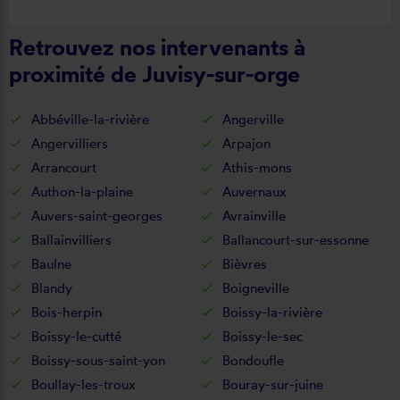
Retrouvez nos intervenants à
proximité de Juvisy-sur-orge
Abbéville-la-rivière
Angerville
Angervilliers
Arpajon
Arrancourt
Athis-mons
Authon-la-plaine
Auvernaux
Auvers-saint-georges
Avrainville
Ballainvilliers
Ballancourt-sur-essonne
Baulne
Bièvres
Blandy
Boigneville
Bois-herpin
Boissy-la-rivière
Boissy-le-cutté
Boissy-le-sec
Boissy-sous-saint-yon
Bondoufle
Boullay-les-troux
Bouray-sur-juine