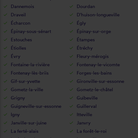
Dannemois
Dourdan
Draveil
D'huison-longueville
Écharcon
Égly
Épinay-sous-sénart
Épinay-sur-orge
Estouches
Étampes
Étiolles
Étréchy
Évry
Fleury-mérogis
Fontaine-la-rivière
Fontenay-le-vicomte
Fontenay-lès-briis
Forges-les-bains
Gif-sur-yvette
Gironville-sur-essonne
Gometz-la-ville
Gometz-le-châtel
Grigny
Guibeville
Guigneville-sur-essonne
Guillerval
Igny
Itteville
Janville-sur-juine
Janvry
La ferté-alais
La forêt-le-roi