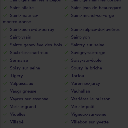
Saint-hilaire
Saint-jean-de-beauregard
Saint-maurice-
Saint-michel-sur-orge
montcouronne
Saint-pierre-du-perray
Saint-sulpice-de-favières
Saint-vrain
Saint-yon
Sainte-geneviève-des-bois
Saintry-sur-seine
Saulx-les-chartreux
Savigny-sur-orge
Sermaise
Soisy-sur-école
Soisy-sur-seine
Souzy-la-briche
Tigery
Torfou
Valpuiseaux
Varennes-jarcy
Vaugrigneuse
Vauhallan
Vayres-sur-essonne
Verrières-le-buisson
Vert-le-grand
Vert-le-petit
Videlles
Vigneux-sur-seine
Villabé
Villebon-sur-yvette