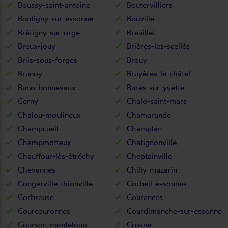
Boussy-saint-antoine
Boutervilliers
Boutigny-sur-essonne
Bouville
Brétigny-sur-orge
Breuillet
Breux-jouy
Brières-les-scellés
Briis-sous-forges
Brouy
Brunoy
Bruyères-le-châtel
Buno-bonnevaux
Bures-sur-yvette
Cerny
Chalo-saint-mars
Chalou-moulineux
Chamarande
Champcueil
Champlan
Champmotteux
Chatignonville
Chauffour-lès-étréchy
Cheptainville
Chevannes
Chilly-mazarin
Congerville-thionville
Corbeil-essonnes
Corbreuse
Courances
Courcouronnes
Courdimanche-sur-essonne
Courson-monteloup
Crosne