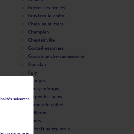
Brières-les-scellés
Bruyères-le-châtel
Chalo-saint-mars
Champlan
Cheptainville
Corbeil-essonnes
Courdimanche-sur-essonne
Dourdan
Égly
Étampes
Fleury-mérogis
Forges-les-bains
inalités suivantes
Gometz-le-châtel
Guillerval
Janvry
La forêt-sainte-croix
ler ou de refuser