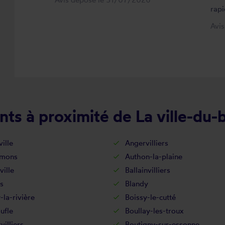
rapi
Avi
ts à proximité de La ville-du-
ille
Angervilliers
-mons
Authon-la-plaine
ville
Ballainvilliers
s
Blandy
-la-rivière
Boissy-le-cutté
ufle
Boullay-les-troux
villiers
Boutigny-sur-essonne