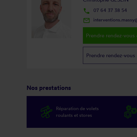
local_phone
07 64 37 38 54
mail_outline
interventions.massy
Prendre rendez-vous 
Prendre rendez-vous
Nos prestations
Réparation de volets
roulants et stores