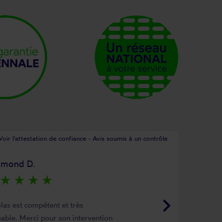
Voir l'attestation de confiance - Avis soumis à un contrôle
ymond D.
star_rate
star_rate
star_rate
star_rate
keyboard_arrow_right
las est compétent et très
able. Merci pour son intervention