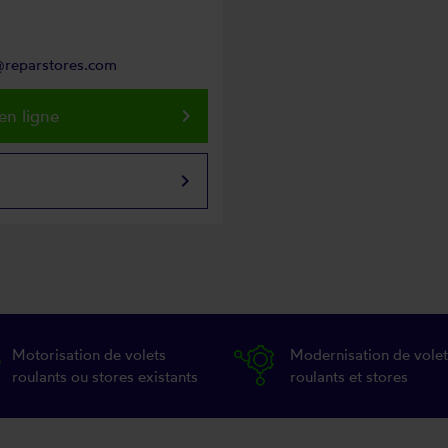
@reparstores.com
keyboard_arrow_right
en ligne
keyboard_arrow_right
Motorisation de volets
Modernisation de volet
roulants ou stores existants
roulants et stores