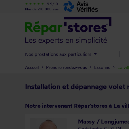
9.9/10
star_rate
star_rate
star_rate
star_rate
star_rate
Plus de 210 000 avis
Nos prestations aux particuliers
Accueil
Prendre rendez-vous
Essonne
La vi
Installation et dépannage volet r
Notre intervenant Répar'stores à La vil
Massy / Longjumea
Christophe GESLIN