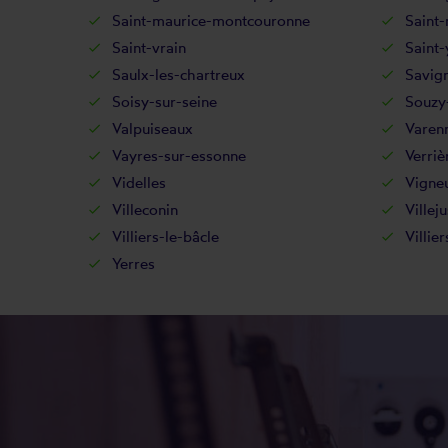
Saint-maurice-montcouronne
Saint-
Saint-vrain
Saint-
Saulx-les-chartreux
Savig
Soisy-sur-seine
Souzy-
Valpuiseaux
Varenn
Vayres-sur-essonne
Verriè
Videlles
Vigneu
Villeconin
Villeju
Villiers-le-bâcle
Villie
Yerres