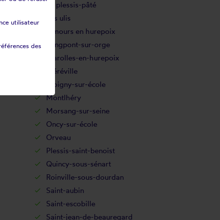
Le plessis-pâté
Les ulis
ce utilisateur
Limours en hurepoix
Longpont-sur-orge
références des
Marolles-en-hurepoix
Méréville
Moigny-sur-école
Montlhéry
Morsang-sur-seine
Oncy-sur-école
Orveau
Plessis-saint-benoist
Quincy-sous-sénart
Roinville-sous-dourdan
Saint-aubin
Saint-escobille
Saint-jean-de-beauregard