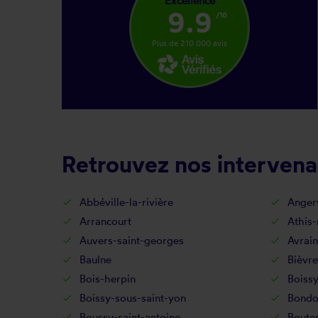
Excellence
9.9
/10
Plus de 210 000 avis
Retrouvez nos intervenan
Abbéville-la-rivière
Angerv
Arrancourt
Athis
Auvers-saint-georges
Avrain
Baulne
Bièvre
Bois-herpin
Boissy
Boissy-sous-saint-yon
Bondo
Boussy-saint-antoine
Bouter