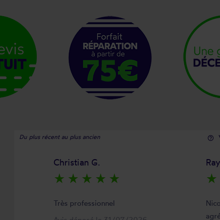
Du plus récent au plus ancien
help_outline
Christian G.
Ra
star_rate
star_rate
star_rate
star_rate
star_rate
star_rate
Très professionnel
Nico
agré
Avis déposé le 31/07/2026