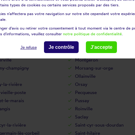
Le coudray-montceaux
certains types de cookies ou certains services proposés par des tiers.
anges-le-roi
Les molières
ies n'affectera pas votre navigation sur notre site cependant votre expérien
le-sur-orge
Limours
ale.
Longjumeau
ger d'avis ou retirer votre consentement à tout moment via le centre de p
s d'informations, veuillez consulter
notre politique de confidentialité
.
ussis
Marolles-en-beauce
hamps
Mennecy
Je contrôle
J'accepte
Je refuse
its
Milly-la-forêt
rville
Montgeron
ny-champigny
Morsang-sur-orge
Ollainville
la-rivière
Orsay
vieille-poste
Pecqueuse
et-le-marais
Pussay
angis
Roinville
Saclay
cyr-la-rivière
Saint-cyr-sous-dourdan
germain-lès-corbeil
Saint-hilaire