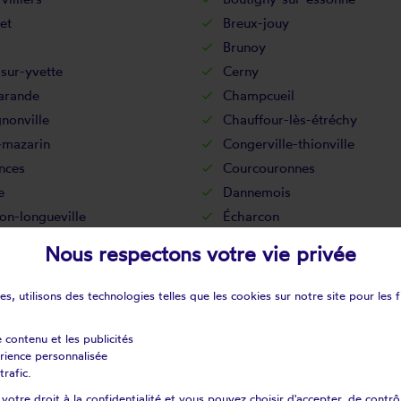
let
Breux-jouy
Brunoy
sur-yvette
Cerny
rande
Champcueil
nonville
Chauffour-lès-étréchy
-mazarin
Congerville-thionville
nces
Courcouronnes
e
Dannemois
on-longueville
Écharcon
y-sur-orge
Estouches
Nous respectons votre vie privée
hy
Évry
nay-le-vicomte
Fontenay-lès-briis
s, utilisons des technologies telles que les cookies sur notre site pour les f
ille-sur-essonne
Gometz-la-ville
ille
Guigneville-sur-essonne
e contenu et les publicités
érience personnalisée
le
Janville-sur-juine
trafic.
té-alais
La forêt-le-roi
otre droit à la confidentialité et vous pouvez choisir d'accepter, de contrô