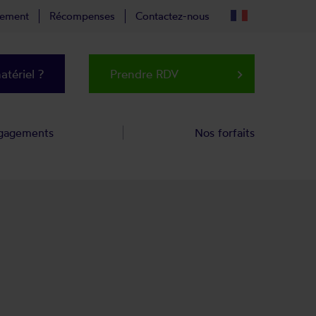
tement
Récompenses
Contactez-nous
tériel ?
Prendre RDV
keyboard_arrow_right
gagements
Nos forfaits