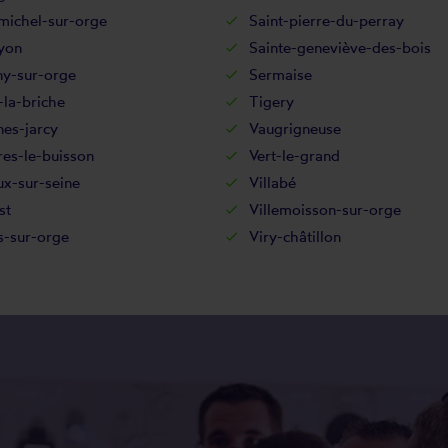
michel-sur-orge
Saint-pierre-du-perray
yon
Sainte-geneviève-des-bois
ny-sur-orge
Sermaise
la-briche
Tigery
es-jarcy
Vaugrigneuse
res-le-buisson
Vert-le-grand
x-sur-seine
Villabé
st
Villemoisson-sur-orge
rs-sur-orge
Viry-châtillon