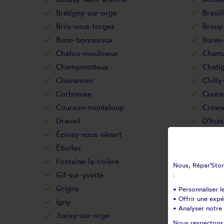
Brétigny-sur-orge
Breuil
Briis-sous-forges
Brouy
Buno-bonnevaux
Bures-
Chalou-moulineux
Chama
Champmotteux
Chatig
Chevannes
Chilly
Corbreuse
Coura
Courson-monteloup
Crosn
Draveil
D'huis
Épinay-sous-sénart
Épina
Étiolles
Étréc
Fontaine-la-rivière
Fonte
Nous, Répar'Store
Gif-sur-yvette
Gironv
:
Grigny
Guibev
• Personnaliser l
• Offrir une exp
Igny
Ittevil
• Analyser notre 
Juvisy-sur-orge
La fer
Nous respectons v