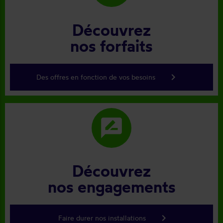
Découvrez
nos forfaits
keyboard_arrow_right
Des offres en fonction de vos besoins
rate_review
Découvrez
nos engagements
keyboard_arrow_right
Faire durer nos installations