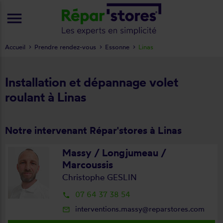
menu
Accueil
Prendre rendez-vous
Essonne
Linas
Installation et dépannage volet
roulant à Linas
Notre intervenant Répar'stores à Linas
Massy / Longjumeau /
Marcoussis
Christophe GESLIN
07 64 37 38 54
local_phone
interventions.massy@reparstores.com
mail_outline