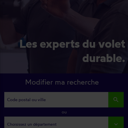
Les experts du volet
durable.
Modifier ma recherche
search
ou
Choisissez un département