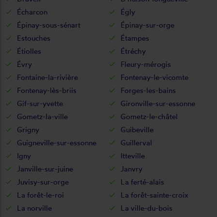
Écharcon
Égly
Épinay-sous-sénart
Épinay-sur-orge
Estouches
Étampes
Étiolles
Étréchy
Évry
Fleury-mérogis
Fontaine-la-rivière
Fontenay-le-vicomte
Fontenay-lès-briis
Forges-les-bains
Gif-sur-yvette
Gironville-sur-essonne
Gometz-la-ville
Gometz-le-châtel
Grigny
Guibeville
Guigneville-sur-essonne
Guillerval
Igny
Itteville
Janville-sur-juine
Janvry
Juvisy-sur-orge
La ferté-alais
La forêt-le-roi
La forêt-sainte-croix
La norville
La ville-du-bois