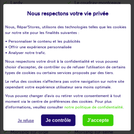
Lardy
Le coudray-montceaux
Le plessis-pâté
Le val-saint-germain
Nous respectons votre vie privée
Les granges-le-roi
Les molières
Les ulis
Leudeville
Nous, Répar'Stores, utilisons des technologies telles que les cookies
sur notre site pour les finalités suivantes :
Leuville-sur-orge
Limours
• Personnaliser le contenu et les publicités
Limours en hurepoix
Lisses
• Offrir une expérience personnalisée
Longjumeau
Longpont-sur-orge
• Analyser notre trafic.
Maisse
Marcoussis
Nous respectons votre droit à la confidentialité et vous pouvez
Marolles-en-beauce
Marolles-en-hurepoix
choisir d'accepter, de contrôler ou de refuser l'utilisation de certains
types de cookies ou certains services proposés par des tiers.
Massy
Mauchamps
Le refus des cookies n'affectera pas votre navigation sur notre site
Mennecy
Méréville
cependant votre expérience utilisateur sera moins optimale.
Mérobert
Mespuits
Vous pouvez changer d'avis ou retirer votre consentement à tout
Milly-la-forêt
Moigny-sur-école
moment via le centre de préférences des cookies. Pour plus
d'informations, veuillez consulter
notre politique de confidentialité
.
Mondeville
Monnerville
Montgeron
Montlhéry
Je contrôle
J'accepte
Je refuse
Morangis
Morigny-champigny
Morsang-sur-orge
Morsang-sur-seine