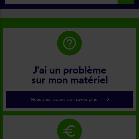
help_outline
J'ai un problème
sur mon matériel
keyboard_arrow_right
Nous vous aidons à en savoir plus
euro