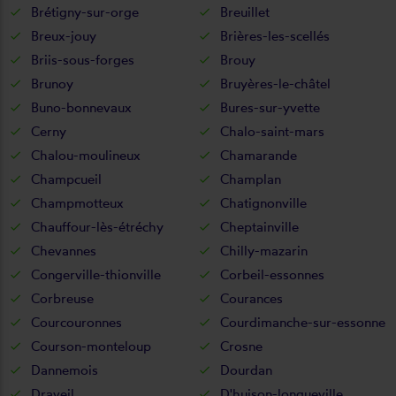
Brétigny-sur-orge
Breuillet
Breux-jouy
Brières-les-scellés
Briis-sous-forges
Brouy
Brunoy
Bruyères-le-châtel
Buno-bonnevaux
Bures-sur-yvette
Cerny
Chalo-saint-mars
Chalou-moulineux
Chamarande
Champcueil
Champlan
Champmotteux
Chatignonville
Chauffour-lès-étréchy
Cheptainville
Chevannes
Chilly-mazarin
Congerville-thionville
Corbeil-essonnes
Corbreuse
Courances
Courcouronnes
Courdimanche-sur-essonne
Courson-monteloup
Crosne
Dannemois
Dourdan
Draveil
D'huison-longueville