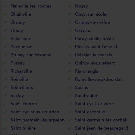
Nainville-les-roches
Nozay
Ollainville
Oncy-sur-école
Ormoy
Ormoy-la-rivière
Orsay
Orveau
Palaiseau
Paray-vieille-poste
Pecqueuse
Plessis-saint-benoist
Prunay-sur-essonne
Puiselet-le-marais
Pussay
Quincy-sous-sénart
Richarville
Ris-orangis
Roinville
Roinville-sous-dourdan
Roinvilliers
Saclas
Saclay
Saint-aubin
Saint-chéron
Saint-cyr-la-rivière
Saint-cyr-sous-dourdan
Saint-escobille
Saint-germain-lès-arpajon
Saint-germain-lès-corbeil
Saint-hilaire
Saint-jean-de-beauregard