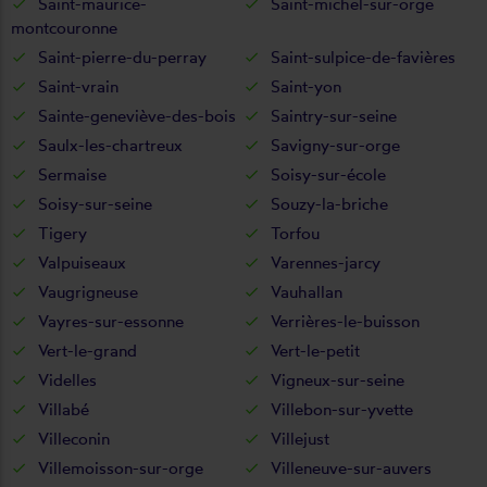
Saint-maurice-
Saint-michel-sur-orge
montcouronne
Saint-pierre-du-perray
Saint-sulpice-de-favières
Saint-vrain
Saint-yon
Sainte-geneviève-des-bois
Saintry-sur-seine
Saulx-les-chartreux
Savigny-sur-orge
Sermaise
Soisy-sur-école
Soisy-sur-seine
Souzy-la-briche
Tigery
Torfou
Valpuiseaux
Varennes-jarcy
Vaugrigneuse
Vauhallan
Vayres-sur-essonne
Verrières-le-buisson
Vert-le-grand
Vert-le-petit
Videlles
Vigneux-sur-seine
Villabé
Villebon-sur-yvette
Villeconin
Villejust
Villemoisson-sur-orge
Villeneuve-sur-auvers