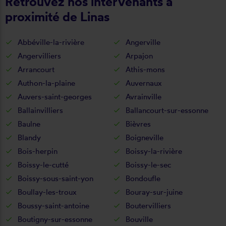
Retrouvez nos intervenants à
proximité de Linas
Abbéville-la-rivière
Angerville
Angervilliers
Arpajon
Arrancourt
Athis-mons
Authon-la-plaine
Auvernaux
Auvers-saint-georges
Avrainville
Ballainvilliers
Ballancourt-sur-essonne
Baulne
Bièvres
Blandy
Boigneville
Bois-herpin
Boissy-la-rivière
Boissy-le-cutté
Boissy-le-sec
Boissy-sous-saint-yon
Bondoufle
Boullay-les-troux
Bouray-sur-juine
Boussy-saint-antoine
Boutervilliers
Boutigny-sur-essonne
Bouville