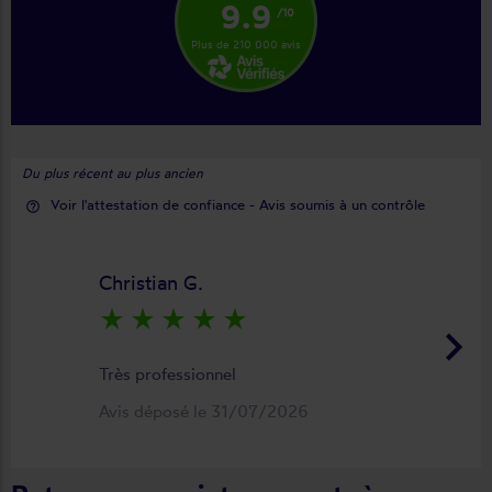
9.9
/10
Plus de 210 000 avis
Du plus récent au plus ancien
Voir l'attestation de confiance - Avis soumis à un contrôle
help_outline
Christian G.
star_rate
star_rate
star_rate
star_rate
star_rate
keyboard_arrow_right
Très professionnel
Avis déposé le 31/07/2026