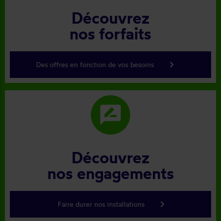
Découvrez
nos forfaits
keyboard_arrow_right
Des offres en fonction de vos besoins
rate_review
Découvrez
nos engagements
keyboard_arrow_right
Faire durer nos installations