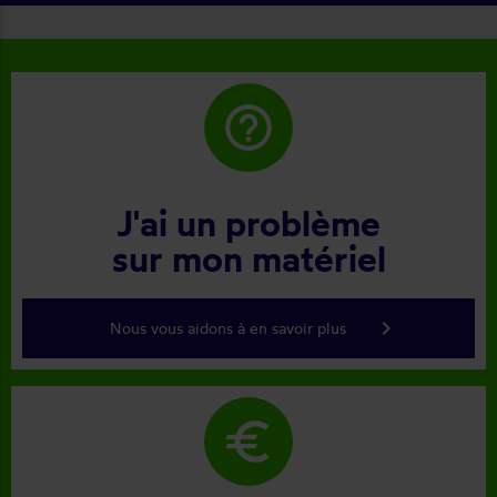
help_outline
J'ai un problème
sur mon matériel
keyboard_arrow_right
Nous vous aidons à en savoir plus
euro