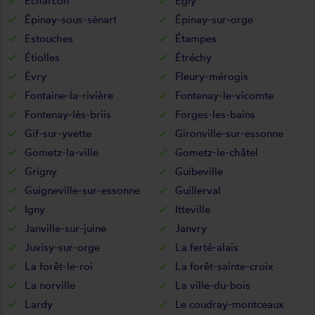
Écharcon
Égly
Épinay-sous-sénart
Épinay-sur-orge
Estouches
Étampes
Étiolles
Étréchy
Évry
Fleury-mérogis
Fontaine-la-rivière
Fontenay-le-vicomte
Fontenay-lès-briis
Forges-les-bains
Gif-sur-yvette
Gironville-sur-essonne
Gometz-la-ville
Gometz-le-châtel
Grigny
Guibeville
Guigneville-sur-essonne
Guillerval
Igny
Itteville
Janville-sur-juine
Janvry
Juvisy-sur-orge
La ferté-alais
La forêt-le-roi
La forêt-sainte-croix
La norville
La ville-du-bois
Lardy
Le coudray-montceaux