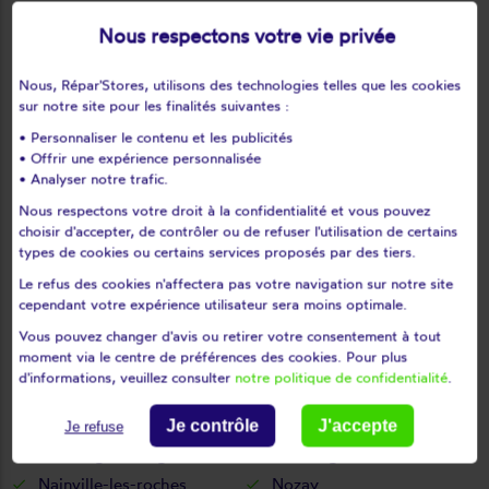
Le plessis-pâté
Le val-saint-germain
Nous respectons votre vie privée
Les granges-le-roi
Les molières
Les ulis
Leudeville
Nous, Répar'Stores, utilisons des technologies telles que les cookies
Leuville-sur-orge
Limours
sur notre site pour les finalités suivantes :
Limours en hurepoix
Linas
• Personnaliser le contenu et les publicités
• Offrir une expérience personnalisée
Lisses
Longjumeau
• Analyser notre trafic.
Longpont-sur-orge
Maisse
Nous respectons votre droit à la confidentialité et vous pouvez
Marcoussis
Marolles-en-beauce
choisir d'accepter, de contrôler ou de refuser l'utilisation de certains
Marolles-en-hurepoix
Massy
types de cookies ou certains services proposés par des tiers.
Mennecy
Méréville
Le refus des cookies n'affectera pas votre navigation sur notre site
cependant votre expérience utilisateur sera moins optimale.
Mérobert
Mespuits
Milly-la-forêt
Moigny-sur-école
Vous pouvez changer d'avis ou retirer votre consentement à tout
moment via le centre de préférences des cookies. Pour plus
Mondeville
Monnerville
d'informations, veuillez consulter
notre politique de confidentialité
.
Montgeron
Montlhéry
Morangis
Morigny-champigny
Je contrôle
J'accepte
Je refuse
Morsang-sur-orge
Morsang-sur-seine
Nainville-les-roches
Nozay