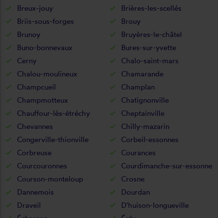
Breux-jouy
Brières-les-scellés
Briis-sous-forges
Brouy
Brunoy
Bruyères-le-châtel
Buno-bonnevaux
Bures-sur-yvette
Cerny
Chalo-saint-mars
Chalou-moulineux
Chamarande
Champcueil
Champlan
Champmotteux
Chatignonville
Chauffour-lès-étréchy
Cheptainville
Chevannes
Chilly-mazarin
Congerville-thionville
Corbeil-essonnes
Corbreuse
Courances
Courcouronnes
Courdimanche-sur-essonne
Courson-monteloup
Crosne
Dannemois
Dourdan
Draveil
D'huison-longueville