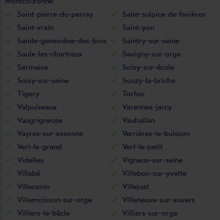
montcouronne
Saint-pierre-du-perray
Saint-sulpice-de-favières
Saint-vrain
Saint-yon
Sainte-geneviève-des-bois
Saintry-sur-seine
Saulx-les-chartreux
Savigny-sur-orge
Sermaise
Soisy-sur-école
Soisy-sur-seine
Souzy-la-briche
Tigery
Torfou
Valpuiseaux
Varennes-jarcy
Vaugrigneuse
Vauhallan
Vayres-sur-essonne
Verrières-le-buisson
Vert-le-grand
Vert-le-petit
Videlles
Vigneux-sur-seine
Villabé
Villebon-sur-yvette
Villeconin
Villejust
Villemoisson-sur-orge
Villeneuve-sur-auvers
Villiers-le-bâcle
Villiers-sur-orge