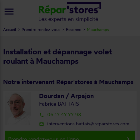
menu
Accueil
Prendre rendez-vous
Essonne
Mauchamps
Installation et dépannage volet
roulant à Mauchamps
Notre intervenant Répar'stores à Mauchamps
Dourdan / Arpajon
Fabrice BATTAIS
06 17 47 77 98
local_phone
interventions.battais@reparstores.com
mail_outline
keyboard_arrow_right
Prendre rendez-vous en ligne