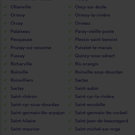
Ollainville
Oncy-sur-école
Ormoy
Ormoy-la-rivière
Orsay
Orveau
Palaiseau
Paray-vieille-poste
Pecqueuse
Plessis-saint-benoist
Prunay-sur-essonne
Puiselet-le-marais
Pussay
Quincy-sous-sénart
Richarville
Ris-orangis
Roinville
Roinville-sous-dourdan
Roinvilliers
Saclas
Saclay
Saint-aubin
Saint-chéron
Saint-cyr-la-rivière
Saint-cyr-sous-dourdan
Saint-escobille
Saint-germain-lès-arpajon
Saint-germain-lès-corbeil
Saint-hilaire
Saint-jean-de-beauregard
Saint-maurice-
Saint-michel-sur-orge