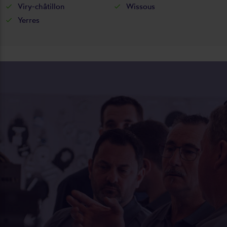
Viry-châtillon
Wissous
Yerres