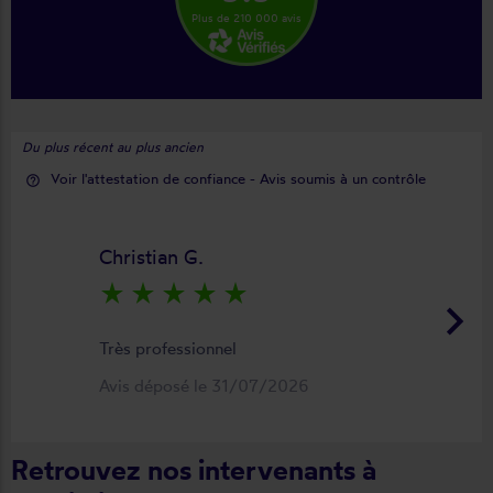
Plus de 210 000 avis
Du plus récent au plus ancien
Voir l'attestation de confiance - Avis soumis à un contrôle
help_outline
Christian G.
star_rate
star_rate
star_rate
star_rate
star_rate
keyboard_arrow_right
Très professionnel
Avis déposé le 31/07/2026
Retrouvez nos intervenants à