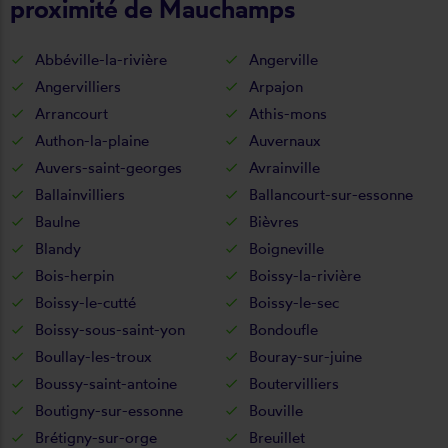
proximité de Mauchamps
Abbéville-la-rivière
Angerville
Angervilliers
Arpajon
Arrancourt
Athis-mons
Authon-la-plaine
Auvernaux
Auvers-saint-georges
Avrainville
Ballainvilliers
Ballancourt-sur-essonne
Baulne
Bièvres
Blandy
Boigneville
Bois-herpin
Boissy-la-rivière
Boissy-le-cutté
Boissy-le-sec
Boissy-sous-saint-yon
Bondoufle
Boullay-les-troux
Bouray-sur-juine
Boussy-saint-antoine
Boutervilliers
Boutigny-sur-essonne
Bouville
Brétigny-sur-orge
Breuillet