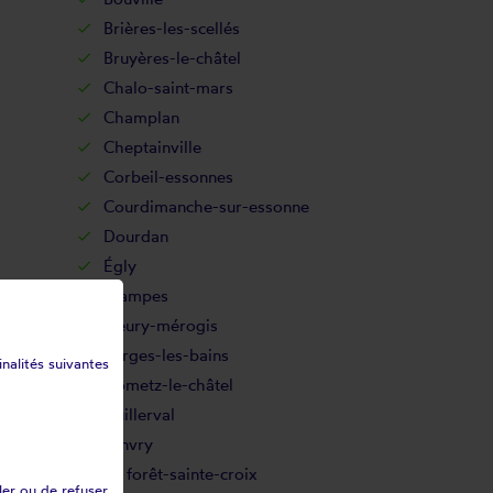
Brières-les-scellés
Bruyères-le-châtel
Chalo-saint-mars
Champlan
Cheptainville
Corbeil-essonnes
Courdimanche-sur-essonne
Dourdan
Égly
Étampes
Fleury-mérogis
Forges-les-bains
inalités suivantes
Gometz-le-châtel
Guillerval
Janvry
La forêt-sainte-croix
ler ou de refuser