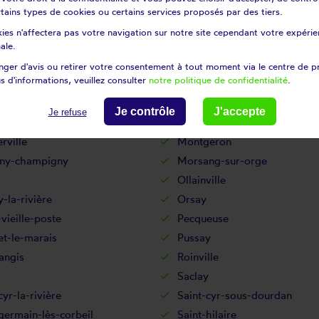
le-du-bois
Lardy
certains types de cookies ou certains services proposés par des tiers.
-saint-germain
Les granges-le-roi
ies n'affectera pas votre navigation sur notre site cependant votre expérien
ille
Leuville-sur-orge
ale.
Lisses
ger d'avis ou retirer votre consentement à tout moment via le centre de p
s d'informations, veuillez consulter
notre politique de confidentialité
.
e
Marcoussis
y
Mauchamps
Je contrôle
J'accepte
Je refuse
ert
Mespuits
rville
Montgeron
ny-champigny
Morsang-sur-orge
Ollainville
la-rivière
Orsay
vieille-poste
Pecqueuse
et-le-marais
Pussay
angis
Roinville
Saclay
cyr-la-rivière
Saint-cyr-sous-dourdan
germain-lès-corbeil
Saint-hilaire