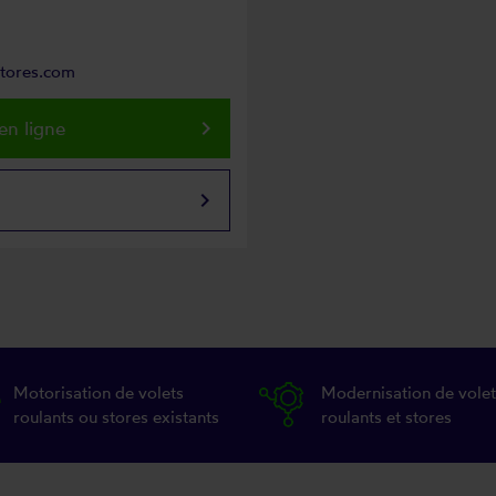
stores.com
keyboard_arrow_right
en ligne
keyboard_arrow_right
Motorisation de volets
Modernisation de volet
roulants ou stores existants
roulants et stores