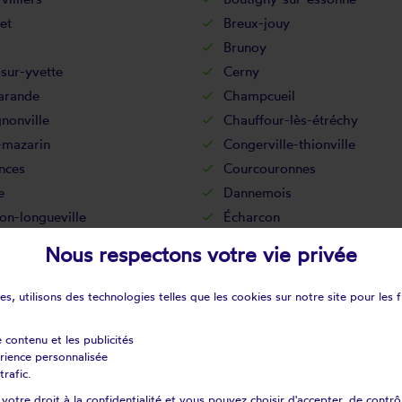
let
Breux-jouy
Brunoy
sur-yvette
Cerny
rande
Champcueil
nonville
Chauffour-lès-étréchy
-mazarin
Congerville-thionville
nces
Courcouronnes
e
Dannemois
on-longueville
Écharcon
y-sur-orge
Estouches
Nous respectons votre vie privée
hy
Évry
nay-le-vicomte
Fontenay-lès-briis
s, utilisons des technologies telles que les cookies sur notre site pour les f
ille-sur-essonne
Gometz-la-ville
ille
Guigneville-sur-essonne
e contenu et les publicités
érience personnalisée
le
Janville-sur-juine
trafic.
té-alais
La forêt-le-roi
otre droit à la confidentialité et vous pouvez choisir d'accepter, de contrô