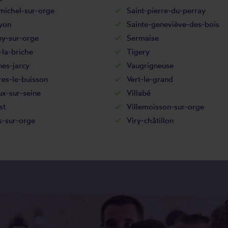
michel-sur-orge
Saint-pierre-du-perray
yon
Sainte-geneviève-des-bois
ny-sur-orge
Sermaise
la-briche
Tigery
es-jarcy
Vaugrigneuse
res-le-buisson
Vert-le-grand
x-sur-seine
Villabé
st
Villemoisson-sur-orge
rs-sur-orge
Viry-châtillon