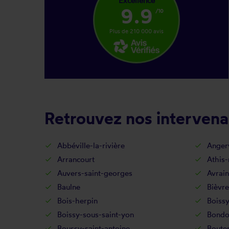
Excellence
9.9
/10
Plus de 210 000 avis
Retrouvez nos intervenan
Abbéville-la-rivière
Angerv
Arrancourt
Athis
Auvers-saint-georges
Avrain
Baulne
Bièvre
Bois-herpin
Boissy
Boissy-sous-saint-yon
Bondo
Boussy-saint-antoine
Bouter