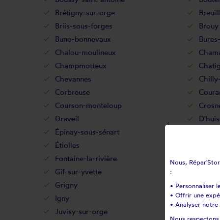
Brétigny-sur-orge
Breuil
Briis-sous-forges
Brouy
Buno-bonnevaux
Bures-
Chalou-moulineux
Chama
Champmotteux
Chatig
Chevannes
Chilly
Corbreuse
Coura
Courson-monteloup
Crosn
Draveil
D'huis
Épinay-sous-sénart
Épina
Étiolles
Étréc
Fontaine-la-rivière
Fonte
Nous, Répar'Store
Gif-sur-yvette
Gironv
:
Grigny
Guibev
• Personnaliser l
• Offrir une exp
Igny
Ittevil
• Analyser notre 
Juvisy-sur-orge
La fer
Nous respectons v