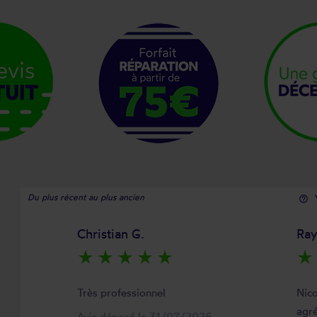
Du plus récent au plus ancien
help_outline
Christian G.
Ra
star_rate
star_rate
star_rate
star_rate
star_rate
star_rate
Très professionnel
Nico
agré
Avis déposé le 31/07/2026