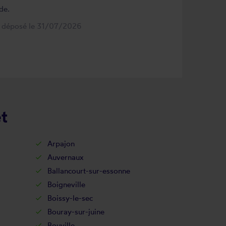
de.
s déposé le 31/07/2026
êt
Arpajon
Auvernaux
Ballancourt-sur-essonne
Boigneville
Boissy-le-sec
Bouray-sur-juine
Bouville