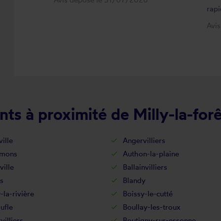
rapi
Avi
ts à proximité de Milly-la-for
ille
Angervilliers
-mons
Authon-la-plaine
ville
Ballainvilliers
s
Blandy
-la-rivière
Boissy-le-cutté
ufle
Boullay-les-troux
villiers
Boutigny-sur-essonne