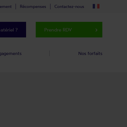
tement
Récompenses
Contactez-nous
tériel ?
Prendre RDV
keyboard_arrow_right
gagements
Nos forfaits