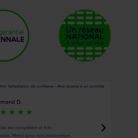
Voir l'attestation de confiance - Avis soumis à un contrôle
ymond D.
star_rate
star_rate
star_rate
star_rate
keyboard_arrow_right
las est compétent et très
able. Merci pour son intervention