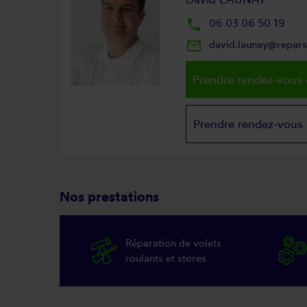
local_phone
06 03 06 50 19
mail_outline
david.launay@repar
Prendre rendez-vous 
Prendre rendez-vous
Nos prestations
Réparation de volets
roulants et stores