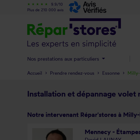
9.9/10
star_rate
star_rate
star_rate
star_rate
star_rate
Plus de 210 000 avis
Nos prestations aux particuliers
Accueil
Prendre rendez-vous
Essonne
Milly-
Installation et dépannage volet r
Notre intervenant Répar'stores à Milly-
Mennecy - Étampe
David LAUNAY