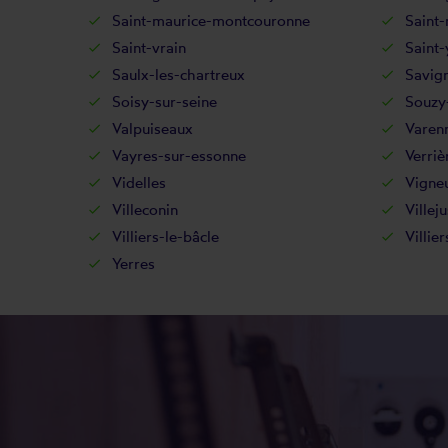
Saint-maurice-montcouronne
Saint-
Saint-vrain
Saint-
Saulx-les-chartreux
Savig
Soisy-sur-seine
Souzy-
Valpuiseaux
Varenn
Vayres-sur-essonne
Verriè
Videlles
Vigneu
Villeconin
Villeju
Villiers-le-bâcle
Villie
Yerres