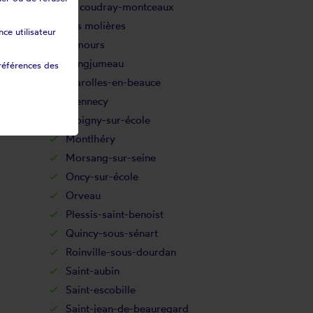
Le coudray-montceaux
Les molières
ce utilisateur
Limours
Longjumeau
références des
Marolles-en-beauce
Mennecy
Moigny-sur-école
Montlhéry
Morsang-sur-seine
Oncy-sur-école
Orveau
Plessis-saint-benoist
Quincy-sous-sénart
Roinville-sous-dourdan
Saint-aubin
Saint-escobille
Saint-jean-de-beauregard