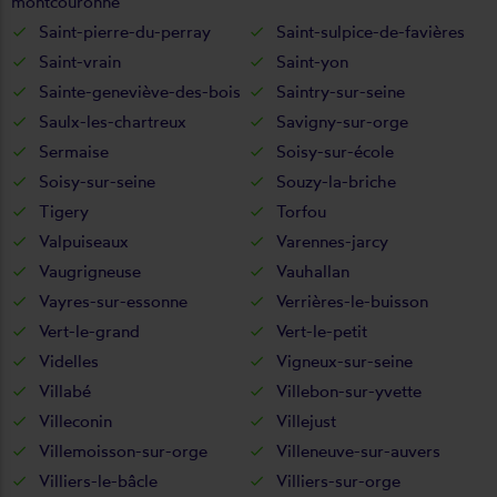
montcouronne
Saint-pierre-du-perray
Saint-sulpice-de-favières
Saint-vrain
Saint-yon
Sainte-geneviève-des-bois
Saintry-sur-seine
Saulx-les-chartreux
Savigny-sur-orge
Sermaise
Soisy-sur-école
Soisy-sur-seine
Souzy-la-briche
Tigery
Torfou
Valpuiseaux
Varennes-jarcy
Vaugrigneuse
Vauhallan
Vayres-sur-essonne
Verrières-le-buisson
Vert-le-grand
Vert-le-petit
Videlles
Vigneux-sur-seine
Villabé
Villebon-sur-yvette
Villeconin
Villejust
Villemoisson-sur-orge
Villeneuve-sur-auvers
Villiers-le-bâcle
Villiers-sur-orge