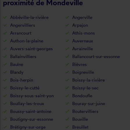
proximité de Mondeville
Abbéville-la-rivière
Angerville
Angervilliers
Arpajon
Arrancourt
Athis-mons
Authon-la-plaine
Auvernaux
Auvers-saint-georges
Avrainville
Ballainvilliers
Ballancourt-sur-essonne
Baulne
Bièvres
Blandy
Boigneville
Bois-herpin
Boissy-la-rivière
Boissy-le-cutté
Boissy-le-sec
Boissy-sous-saint-yon
Bondoufle
Boullay-les-troux
Bouray-sur-juine
Boussy-saint-antoine
Boutervilliers
Boutigny-sur-essonne
Bouville
Brétigny-sur-orge
Breuillet