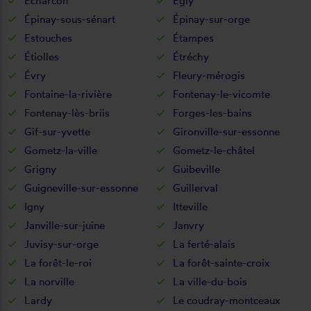
Écharcon
Égly
Épinay-sous-sénart
Épinay-sur-orge
Estouches
Étampes
Étiolles
Étréchy
Évry
Fleury-mérogis
Fontaine-la-rivière
Fontenay-le-vicomte
Fontenay-lès-briis
Forges-les-bains
Gif-sur-yvette
Gironville-sur-essonne
Gometz-la-ville
Gometz-le-châtel
Grigny
Guibeville
Guigneville-sur-essonne
Guillerval
Igny
Itteville
Janville-sur-juine
Janvry
Juvisy-sur-orge
La ferté-alais
La forêt-le-roi
La forêt-sainte-croix
La norville
La ville-du-bois
Lardy
Le coudray-montceaux