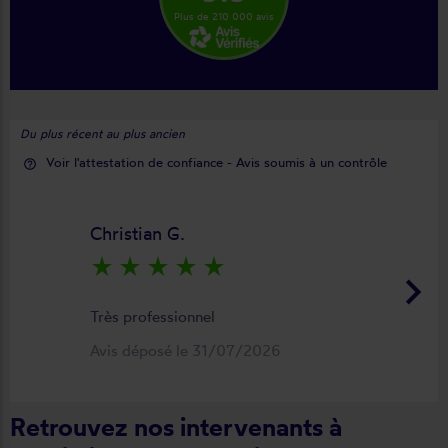
Plus de 210 000 avis
Du plus récent au plus ancien
Voir l'attestation de confiance - Avis soumis à un contrôle
help_outline
Christian G.
star_rate
star_rate
star_rate
star_rate
star_rate
keyboard_arrow_right
Très professionnel
Avis déposé le 31/07/2026
Retrouvez nos intervenants à