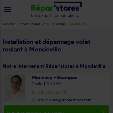
menu
Accueil
Prendre rendez-vous
Essonne
Mondeville
Installation et dépannage volet
roulant à Mondeville
Notre intervenant Répar'stores à Mondeville
Mennecy - Étampes
David LAUNAY
06 03 06 50 19
local_phone
david.launay@reparstores.com
mail_outline
keyboard_arrow_right
Prendre rendez-vous en ligne