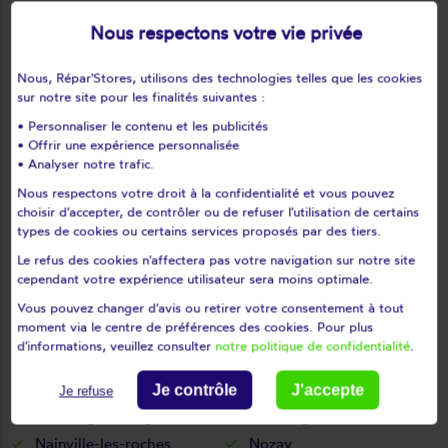
Le plessis-pâté
Le val-saint-germain
Nous respectons votre vie privée
Les granges-le-roi
Les molières
Les ulis
Leudeville
Nous, Répar'Stores, utilisons des technologies telles que les cookies
Leuville-sur-orge
Limours
sur notre site pour les finalités suivantes :
Limours en hurepoix
Linas
• Personnaliser le contenu et les publicités
• Offrir une expérience personnalisée
Lisses
Longjumeau
• Analyser notre trafic.
Longpont-sur-orge
Maisse
Nous respectons votre droit à la confidentialité et vous pouvez
Marcoussis
Marolles-en-beauce
choisir d'accepter, de contrôler ou de refuser l'utilisation de certains
Marolles-en-hurepoix
Massy
types de cookies ou certains services proposés par des tiers.
Mauchamps
Mennecy
Le refus des cookies n'affectera pas votre navigation sur notre site
cependant votre expérience utilisateur sera moins optimale.
Méréville
Mérobert
Mespuits
Milly-la-forêt
Vous pouvez changer d'avis ou retirer votre consentement à tout
moment via le centre de préférences des cookies. Pour plus
Moigny-sur-école
Monnerville
d'informations, veuillez consulter
notre politique de confidentialité
.
Montgeron
Montlhéry
Morangis
Morigny-champigny
Je contrôle
J'accepte
Je refuse
Morsang-sur-orge
Morsang-sur-seine
Nainville-les-roches
Nozay