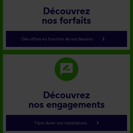
Découvrez
nos forfaits
keyboard_arrow_right
Des offres en fonction de vos besoins
rate_review
Découvrez
nos engagements
keyboard_arrow_right
Faire durer nos installations