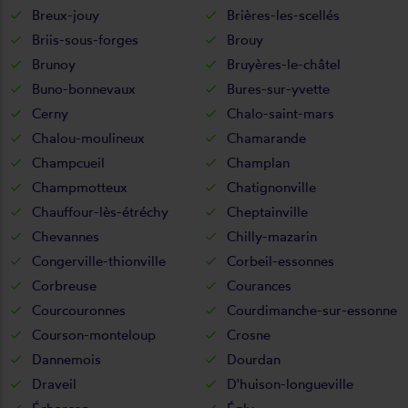
Breux-jouy
Brières-les-scellés
Briis-sous-forges
Brouy
Brunoy
Bruyères-le-châtel
Buno-bonnevaux
Bures-sur-yvette
Cerny
Chalo-saint-mars
Chalou-moulineux
Chamarande
Champcueil
Champlan
Champmotteux
Chatignonville
Chauffour-lès-étréchy
Cheptainville
Chevannes
Chilly-mazarin
Congerville-thionville
Corbeil-essonnes
Corbreuse
Courances
Courcouronnes
Courdimanche-sur-essonne
Courson-monteloup
Crosne
Dannemois
Dourdan
Draveil
D'huison-longueville