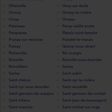
Ollainville
Oncy-sur-école
Ormoy
Ormoy-la-rivière
Orsay
Orveau
Palaiseau
Paray-vieille-poste
Pecqueuse
Plessis-saint-benoist
Prunay-sur-essonne
Puiselet-le-marais
Pussay
Quincy-sous-sénart
Richarville
Ris-orangis
Roinville
Roinville-sous-dourdan
Roinvilliers
Saclas
Saclay
Saint-aubin
Saint-chéron
Saint-cyr-la-rivière
Saint-cyr-sous-dourdan
Saint-escobille
Saint-germain-lès-arpajon
Saint-germain-lès-corbeil
Saint-hilaire
Saint-jean-de-beauregard
Saint-maurice-
Saint-michel-sur-orge