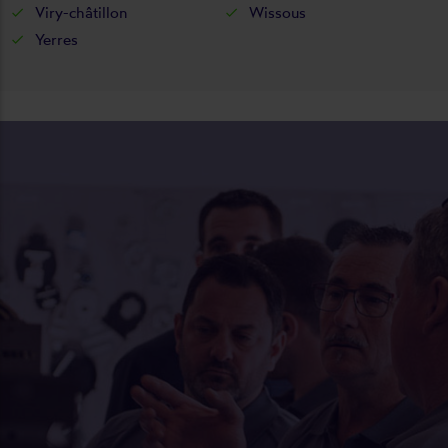
Viry-châtillon
Wissous
Yerres