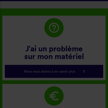
help_outline
J'ai un problème
sur mon matériel
keyboard_arrow_right
Nous vous aidons à en savoir plus
euro