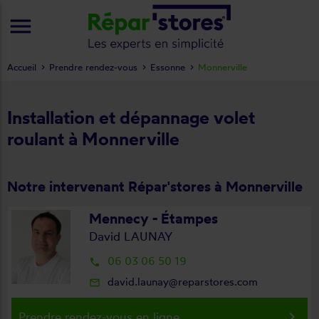
menu
Accueil
Prendre rendez-vous
Essonne
Monnerville
Installation et dépannage volet
roulant à Monnerville
Notre intervenant Répar'stores à Monnerville
Mennecy - Étampes
David LAUNAY
06 03 06 50 19
local_phone
david.launay@reparstores.com
mail_outline
keyboard_arrow_right
Prendre rendez-vous en ligne