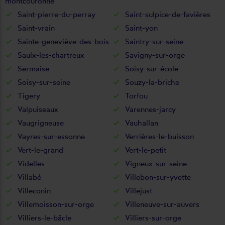
montcouronne
Saint-pierre-du-perray
Saint-sulpice-de-favières
Saint-vrain
Saint-yon
Sainte-geneviève-des-bois
Saintry-sur-seine
Saulx-les-chartreux
Savigny-sur-orge
Sermaise
Soisy-sur-école
Soisy-sur-seine
Souzy-la-briche
Tigery
Torfou
Valpuiseaux
Varennes-jarcy
Vaugrigneuse
Vauhallan
Vayres-sur-essonne
Verrières-le-buisson
Vert-le-grand
Vert-le-petit
Videlles
Vigneux-sur-seine
Villabé
Villebon-sur-yvette
Villeconin
Villejust
Villemoisson-sur-orge
Villeneuve-sur-auvers
Villiers-le-bâcle
Villiers-sur-orge