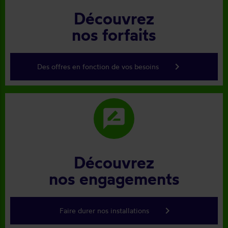
Découvrez
nos forfaits
keyboard_arrow_right
Des offres en fonction de vos besoins
rate_review
Découvrez
nos engagements
keyboard_arrow_right
Faire durer nos installations