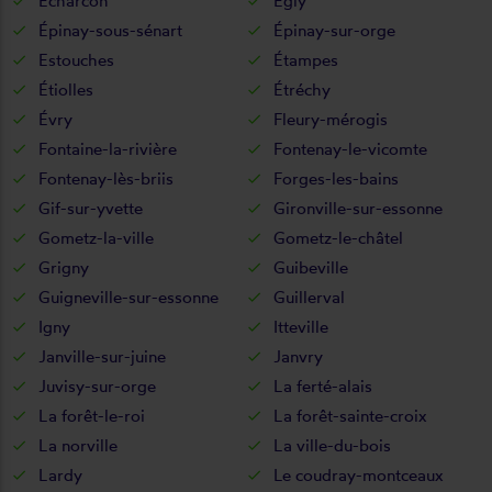
Écharcon
Égly
Épinay-sous-sénart
Épinay-sur-orge
Estouches
Étampes
Étiolles
Étréchy
Évry
Fleury-mérogis
Fontaine-la-rivière
Fontenay-le-vicomte
Fontenay-lès-briis
Forges-les-bains
Gif-sur-yvette
Gironville-sur-essonne
Gometz-la-ville
Gometz-le-châtel
Grigny
Guibeville
Guigneville-sur-essonne
Guillerval
Igny
Itteville
Janville-sur-juine
Janvry
Juvisy-sur-orge
La ferté-alais
La forêt-le-roi
La forêt-sainte-croix
La norville
La ville-du-bois
Lardy
Le coudray-montceaux