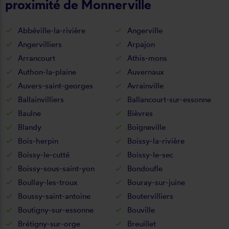
proximité de Monnerville
Abbéville-la-rivière
Angerville
Angervilliers
Arpajon
Arrancourt
Athis-mons
Authon-la-plaine
Auvernaux
Auvers-saint-georges
Avrainville
Ballainvilliers
Ballancourt-sur-essonne
Baulne
Bièvres
Blandy
Boigneville
Bois-herpin
Boissy-la-rivière
Boissy-le-cutté
Boissy-le-sec
Boissy-sous-saint-yon
Bondoufle
Boullay-les-troux
Bouray-sur-juine
Boussy-saint-antoine
Boutervilliers
Boutigny-sur-essonne
Bouville
Brétigny-sur-orge
Breuillet