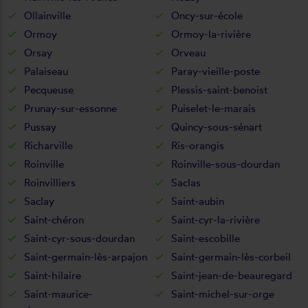
Ollainville
Oncy-sur-école
Ormoy
Ormoy-la-rivière
Orsay
Orveau
Palaiseau
Paray-vieille-poste
Pecqueuse
Plessis-saint-benoist
Prunay-sur-essonne
Puiselet-le-marais
Pussay
Quincy-sous-sénart
Richarville
Ris-orangis
Roinville
Roinville-sous-dourdan
Roinvilliers
Saclas
Saclay
Saint-aubin
Saint-chéron
Saint-cyr-la-rivière
Saint-cyr-sous-dourdan
Saint-escobille
Saint-germain-lès-arpajon
Saint-germain-lès-corbeil
Saint-hilaire
Saint-jean-de-beauregard
Saint-maurice-
Saint-michel-sur-orge