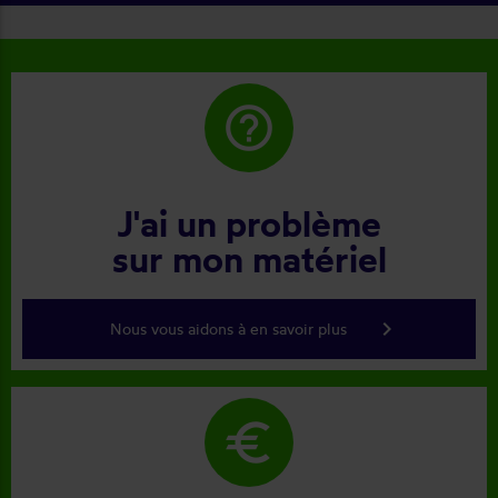
help_outline
J'ai un problème
sur mon matériel
keyboard_arrow_right
Nous vous aidons à en savoir plus
euro