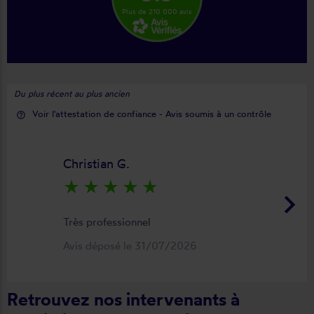
Plus de 210 000 avis
Du plus récent au plus ancien
Voir l'attestation de confiance - Avis soumis à un contrôle
help_outline
Christian G.
star_rate
star_rate
star_rate
star_rate
star_rate
keyboard_arrow_right
Très professionnel
Avis déposé le 31/07/2026
Retrouvez nos intervenants à