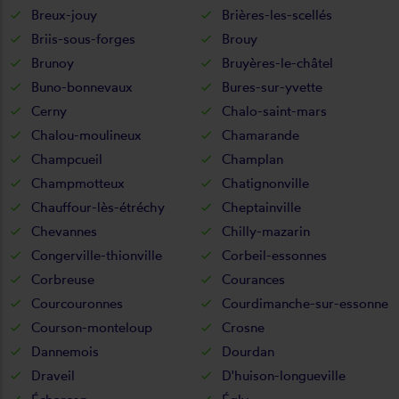
Breux-jouy
Brières-les-scellés
Briis-sous-forges
Brouy
Brunoy
Bruyères-le-châtel
Buno-bonnevaux
Bures-sur-yvette
Cerny
Chalo-saint-mars
Chalou-moulineux
Chamarande
Champcueil
Champlan
Champmotteux
Chatignonville
Chauffour-lès-étréchy
Cheptainville
Chevannes
Chilly-mazarin
Congerville-thionville
Corbeil-essonnes
Corbreuse
Courances
Courcouronnes
Courdimanche-sur-essonne
Courson-monteloup
Crosne
Dannemois
Dourdan
Draveil
D'huison-longueville