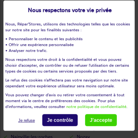
Le plessis-pâté
Le val-saint-germain
Nous respectons votre vie privée
Les granges-le-roi
Les molières
Les ulis
Leudeville
Nous, Répar'Stores, utilisons des technologies telles que les cookies
Leuville-sur-orge
Limours
sur notre site pour les finalités suivantes :
Limours en hurepoix
Linas
• Personnaliser le contenu et les publicités
• Offrir une expérience personnalisée
Lisses
Longjumeau
• Analyser notre trafic.
Longpont-sur-orge
Maisse
Nous respectons votre droit à la confidentialité et vous pouvez
Marcoussis
Marolles-en-beauce
choisir d'accepter, de contrôler ou de refuser l'utilisation de certains
Marolles-en-hurepoix
Massy
types de cookies ou certains services proposés par des tiers.
Mauchamps
Mennecy
Le refus des cookies n'affectera pas votre navigation sur notre site
cependant votre expérience utilisateur sera moins optimale.
Méréville
Mérobert
Mespuits
Milly-la-forêt
Vous pouvez changer d'avis ou retirer votre consentement à tout
moment via le centre de préférences des cookies. Pour plus
Moigny-sur-école
Mondeville
d'informations, veuillez consulter
notre politique de confidentialité
.
Montgeron
Montlhéry
Morangis
Morigny-champigny
Je contrôle
J'accepte
Je refuse
Morsang-sur-orge
Morsang-sur-seine
Nainville-les-roches
Nozay