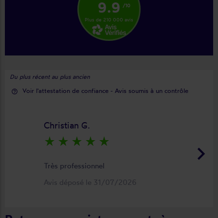
9.9
/10
Plus de 210 000 avis
Du plus récent au plus ancien
Voir l'attestation de confiance - Avis soumis à un contrôle
help_outline
Christian G.
star_rate
star_rate
star_rate
star_rate
star_rate
keyboard_arrow_right
Très professionnel
Avis déposé le 31/07/2026