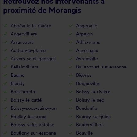
Retrouvez nos intervenants à
proximité de Morangis
Abbéville-la-rivière
Angerville
Angervilliers
Arpajon
Arrancourt
Athis-mons
Authon-la-plaine
Auvernaux
Auvers-saint-georges
Avrainville
Ballainvilliers
Ballancourt-sur-essonne
Baulne
Bièvres
Blandy
Boigneville
Bois-herpin
Boissy-la-rivière
Boissy-le-cutté
Boissy-le-sec
Boissy-sous-saint-yon
Bondoufle
Boullay-les-troux
Bouray-sur-juine
Boussy-saint-antoine
Boutervilliers
Boutigny-sur-essonne
Bouville