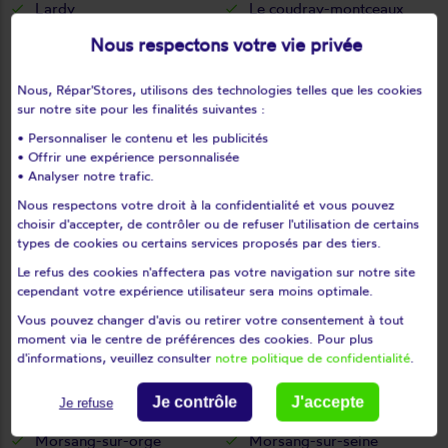
Lardy
Le coudray-montceaux
Le plessis-pâté
Le val-saint-germain
Nous respectons votre vie privée
Les granges-le-roi
Les molières
Les ulis
Leudeville
Nous, Répar'Stores, utilisons des technologies telles que les cookies
sur notre site pour les finalités suivantes :
Leuville-sur-orge
Limours
• Personnaliser le contenu et les publicités
Limours en hurepoix
Linas
• Offrir une expérience personnalisée
Lisses
Longjumeau
• Analyser notre trafic.
Longpont-sur-orge
Maisse
Nous respectons votre droit à la confidentialité et vous pouvez
Marcoussis
Marolles-en-beauce
choisir d'accepter, de contrôler ou de refuser l'utilisation de certains
types de cookies ou certains services proposés par des tiers.
Marolles-en-hurepoix
Massy
Le refus des cookies n'affectera pas votre navigation sur notre site
Mauchamps
Mennecy
cependant votre expérience utilisateur sera moins optimale.
Méréville
Mérobert
Vous pouvez changer d'avis ou retirer votre consentement à tout
Mespuits
Milly-la-forêt
moment via le centre de préférences des cookies. Pour plus
d'informations, veuillez consulter
notre politique de confidentialité
.
Moigny-sur-école
Mondeville
Monnerville
Montgeron
Je contrôle
J'accepte
Je refuse
Montlhéry
Morigny-champigny
Morsang-sur-orge
Morsang-sur-seine