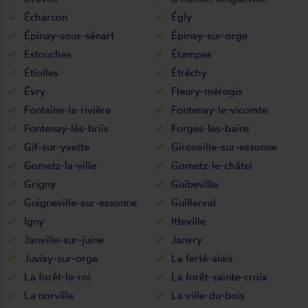
Écharcon
Égly
Épinay-sous-sénart
Épinay-sur-orge
Estouches
Étampes
Étiolles
Étréchy
Évry
Fleury-mérogis
Fontaine-la-rivière
Fontenay-le-vicomte
Fontenay-lès-briis
Forges-les-bains
Gif-sur-yvette
Gironville-sur-essonne
Gometz-la-ville
Gometz-le-châtel
Grigny
Guibeville
Guigneville-sur-essonne
Guillerval
Igny
Itteville
Janville-sur-juine
Janvry
Juvisy-sur-orge
La ferté-alais
La forêt-le-roi
La forêt-sainte-croix
La norville
La ville-du-bois