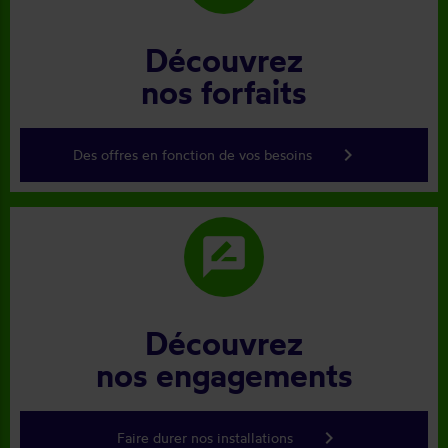
Découvrez
nos forfaits
keyboard_arrow_right
Des offres en fonction de vos besoins
rate_review
Découvrez
nos engagements
keyboard_arrow_right
Faire durer nos installations