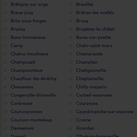
Brétigny-sur-orge
Breuillet
Breux-jouy
Brières-les-scellés
Briis-sous-forges
Brouy
Brunoy
Bruyères-le-châtel
Buno-bonnevaux
Bures-sur-yvette
Cerny
Chalo-saint-mars
Chalou-moulineux
Chamarande
Champcueil
Champlan
Champmotteux
Chatignonville
Chauffour-lès-étréchy
Cheptainville
Chevannes
Chilly-mazarin
Congerville-thionville
Corbeil-essonnes
Corbreuse
Courances
Courcouronnes
Courdimanche-sur-essonne
Courson-monteloup
Crosne
Dannemois
Dourdan
Draveil
D'huison-longueville