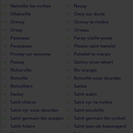
Nainville-les-roches
Nozay
Ollainville
Oncy-sur-école
Ormoy
Ormoy-la-rivière
Orsay
Orveau
Palaiseau
Paray-vieille-poste
Pecqueuse
Plessis-saint-benoist
Prunay-sur-essonne
Puiselet-le-marais
Pussay
Quincy-sous-sénart
Richarville
Ris-orangis
Roinville
Roinville-sous-dourdan
Roinvilliers
Saclas
Saclay
Saint-aubin
Saint-chéron
Saint-cyr-la-rivière
Saint-cyr-sous-dourdan
Saint-escobille
Saint-germain-lès-arpajon
Saint-germain-lès-corbeil
Saint-hilaire
Saint-jean-de-beauregard