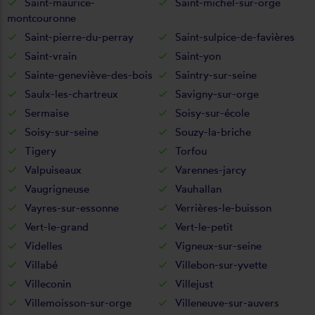
Saint-maurice-
Saint-michel-sur-orge
montcouronne
Saint-pierre-du-perray
Saint-sulpice-de-favières
Saint-vrain
Saint-yon
Sainte-geneviève-des-bois
Saintry-sur-seine
Saulx-les-chartreux
Savigny-sur-orge
Sermaise
Soisy-sur-école
Soisy-sur-seine
Souzy-la-briche
Tigery
Torfou
Valpuiseaux
Varennes-jarcy
Vaugrigneuse
Vauhallan
Vayres-sur-essonne
Verrières-le-buisson
Vert-le-grand
Vert-le-petit
Videlles
Vigneux-sur-seine
Villabé
Villebon-sur-yvette
Villeconin
Villejust
Villemoisson-sur-orge
Villeneuve-sur-auvers