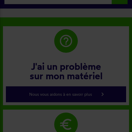
help_outline
J'ai un problème
sur mon matériel
keyboard_arrow_right
Nous vous aidons à en savoir plus
euro