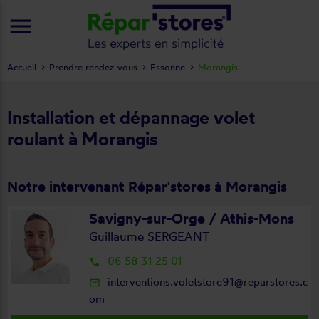
menu
Accueil
Prendre rendez-vous
Essonne
Morangis
Installation et dépannage volet
roulant à Morangis
Notre intervenant Répar'stores à Morangis
Savigny-sur-Orge / Athis-Mons
Guillaume SERGEANT
06 58 31 25 01
local_phone
interventions.voletstore91@reparstores.c
mail_outline
om