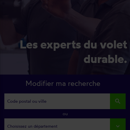
Les experts du volet
durable.
Modifier ma recherche
search
ou
Choisissez un département