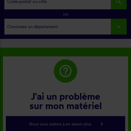
search
ou
Choisissez un département
help_outline
J'ai un problème
sur mon matériel
keyboard_arrow_right
Nous vous aidons à en savoir plus