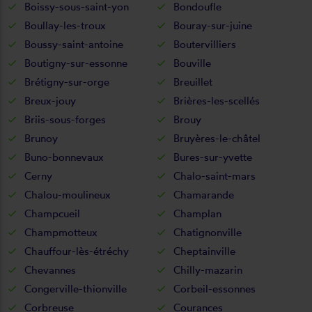
Boissy-sous-saint-yon
Bondoufle
Boullay-les-troux
Bouray-sur-juine
Boussy-saint-antoine
Boutervilliers
Boutigny-sur-essonne
Bouville
Brétigny-sur-orge
Breuillet
Breux-jouy
Brières-les-scellés
Briis-sous-forges
Brouy
Brunoy
Bruyères-le-châtel
Buno-bonnevaux
Bures-sur-yvette
Cerny
Chalo-saint-mars
Chalou-moulineux
Chamarande
Champcueil
Champlan
Champmotteux
Chatignonville
Chauffour-lès-étréchy
Cheptainville
Chevannes
Chilly-mazarin
Congerville-thionville
Corbeil-essonnes
Corbreuse
Courances