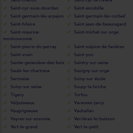
Saint-cyr-sous-dourdan
Saint-escobille
Saint-germain-lès-arpajon
Saint-germain-lès-corbeil
Saint-hilaire
Saint-jean-de-beauregard
Saint-maurice-
Saint-michel-sur-orge
montcouronne
Saint-pierre-du-perray
Saint-sulpice-de-favières
Saint-vrain
Saint-yon
Sainte-geneviève-des-bois
Saintry-sur-seine
Saulx-les-chartreux
Savigny-sur-orge
Sermaise
Soisy-sur-école
Soisy-sur-seine
Souzy-la-briche
Tigery
Torfou
Valpuiseaux
Varennes-jarcy
Vaugrigneuse
Vauhallan
Vayres-sur-essonne
Verrières-le-buisson
Vert-le-grand
Vert-le-petit