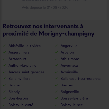
neuf, parfaitement positionné et
Avis déposé le 01/08/2026
fonctionnel. Je recommande vivement
cette entreprise.
Retrouvez nos intervenants à
proximité de Morigny-champigny
Abbéville-la-rivière
Angerville
Angervilliers
Arpajon
Arrancourt
Athis-mons
Authon-la-plaine
Auvernaux
Auvers-saint-georges
Avrainville
Ballainvilliers
Ballancourt-sur-essonne
Baulne
Bièvres
Blandy
Boigneville
Bois-herpin
Boissy-la-rivière
Boissy-le-cutté
Boissy-le-sec