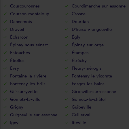
Courcouronnes
Courdimanche-sur-essonne
Courson-monteloup
Crosne
Dannemois
Dourdan
Draveil
D'huison-longueville
Écharcon
Égly
Épinay-sous-sénart
Épinay-sur-orge
Estouches
Étampes
Étiolles
Étréchy
Évry
Fleury-mérogis
Fontaine-la-rivière
Fontenay-le-vicomte
Fontenay-lès-briis
Forges-les-bains
Gif-sur-yvette
Gironville-sur-essonne
Gometz-la-ville
Gometz-le-châtel
Grigny
Guibeville
Guigneville-sur-essonne
Guillerval
Igny
Itteville