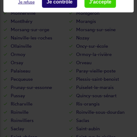
Je contrôle
J'accepte
Je refuse
Moigny-sur-école
Mondeville
Monnerville
Montgeron
Montlhéry
Morangis
Morsang-sur-orge
Morsang-sur-seine
Nainville-les-roches
Nozay
Ollainville
Oncy-sur-école
Ormoy
Ormoy-la-rivière
Orsay
Orveau
Palaiseau
Paray-vieille-poste
Pecqueuse
Plessis-saint-benoist
Prunay-sur-essonne
Puiselet-le-marais
Pussay
Quincy-sous-sénart
Richarville
Ris-orangis
Roinville
Roinville-sous-dourdan
Roinvilliers
Saclas
Saclay
Saint-aubin
Saint-chéron
Saint-cyr-la-rivière