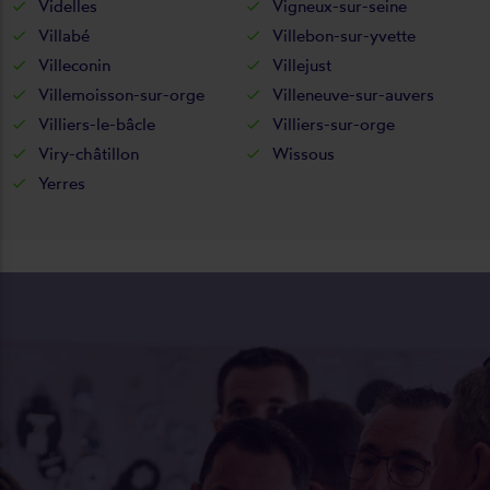
Videlles
Vigneux-sur-seine
Villabé
Villebon-sur-yvette
Villeconin
Villejust
Villemoisson-sur-orge
Villeneuve-sur-auvers
Villiers-le-bâcle
Villiers-sur-orge
Viry-châtillon
Wissous
Yerres