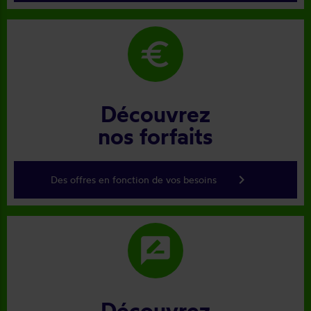
euro
Découvrez
nos forfaits
keyboard_arrow_right
Des offres en fonction de vos besoins
rate_review
Découvrez