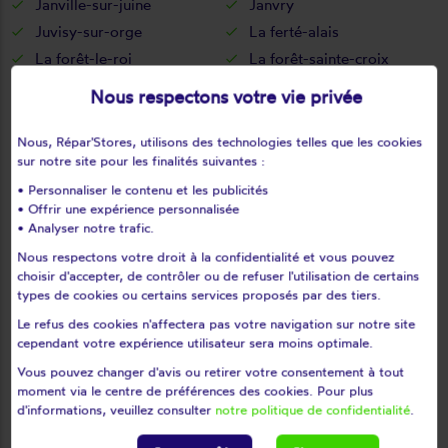
Janville-sur-juine
Janvry
Juvisy-sur-orge
La ferté-alais
La forêt-le-roi
La forêt-sainte-croix
La norville
La ville-du-bois
Nous respectons votre vie privée
Lardy
Le coudray-montceaux
Le plessis-pâté
Le val-saint-germain
Nous, Répar'Stores, utilisons des technologies telles que les cookies
sur notre site pour les finalités suivantes :
Les granges-le-roi
Les molières
• Personnaliser le contenu et les publicités
Les ulis
Leudeville
• Offrir une expérience personnalisée
Leuville-sur-orge
Limours
• Analyser notre trafic.
Limours en hurepoix
Linas
Nous respectons votre droit à la confidentialité et vous pouvez
Lisses
Longjumeau
choisir d'accepter, de contrôler ou de refuser l'utilisation de certains
types de cookies ou certains services proposés par des tiers.
Longpont-sur-orge
Maisse
Le refus des cookies n'affectera pas votre navigation sur notre site
Marcoussis
Marolles-en-beauce
cependant votre expérience utilisateur sera moins optimale.
Marolles-en-hurepoix
Massy
Vous pouvez changer d'avis ou retirer votre consentement à tout
Mauchamps
Mennecy
moment via le centre de préférences des cookies. Pour plus
Méréville
Mérobert
d'informations, veuillez consulter
notre politique de confidentialité
.
Mespuits
Milly-la-forêt