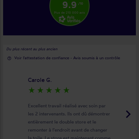
9.9
/10
Plus de 210 000 avis
Du plus récent au plus ancien
Voir l'attestation de confiance - Avis soumis à un contrôle
help_outline
Carole G.
star_rate
star_rate
star_rate
star_rate
star_rate
Excellent travail réalisé avec soin par
keyboard_arrow_right
les 2 intervenants. Ils ont dû démontrer
entièrement le double store et le
remonter à l'endroit avant de changer
la toile. Le store est maintenant comme