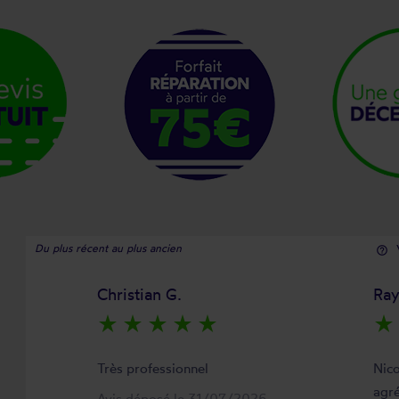
Du plus récent au plus ancien
help_outline
Christian G.
Ra
star_rate
star_rate
star_rate
star_rate
star_rate
star_rate
Très professionnel
Nico
agré
Avis déposé le 31/07/2026