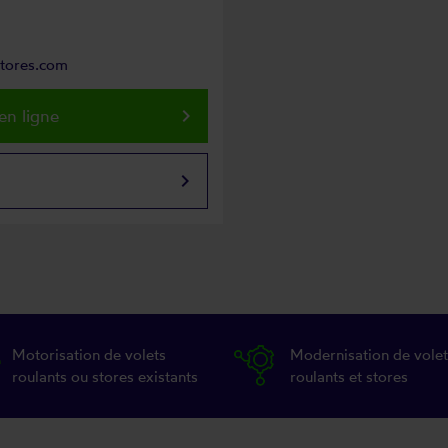
stores.com
keyboard_arrow_right
en ligne
keyboard_arrow_right
Motorisation de volets
Modernisation de volet
roulants ou stores existants
roulants et stores