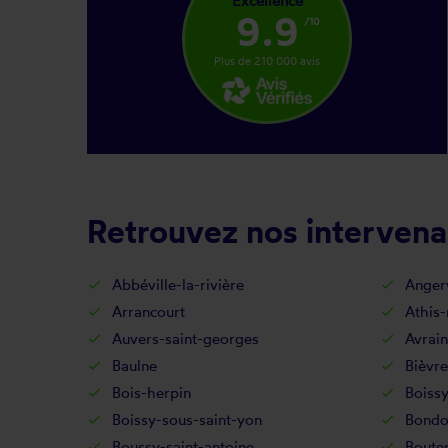
Excellence
9.9
/10
Plus de 210 000 avis
Retrouvez nos intervena
Abbéville-la-rivière
Angerv
Arrancourt
Athis
Auvers-saint-georges
Avrain
Baulne
Bièvre
Bois-herpin
Boissy
Boissy-sous-saint-yon
Bondo
Boussy-saint-antoine
Bouter