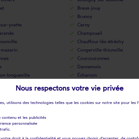
let
Breux-jouy
Brunoy
sur-yvette
Cerny
rande
Champcueil
nonville
Chauffour-lès-étréchy
-mazarin
Congerville-thionville
nces
Courcouronnes
e
Dannemois
on-longueville
Écharcon
y-sur-orge
Estouches
Nous respectons votre vie privée
hy
Évry
nay-le-vicomte
Fontenay-lès-briis
s, utilisons des technologies telles que les cookies sur notre site pour les f
ille-sur-essonne
Gometz-la-ville
ille
Guigneville-sur-essonne
e contenu et les publicités
érience personnalisée
le
Janville-sur-juine
trafic.
té-alais
La forêt-le-roi
otre droit à la confidentialité et vous pouvez choisir d'accepter, de contrô