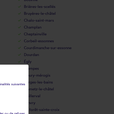
Brières-les-scellés
Bruyères-le-châtel
Chalo-saint-mars
Champlan
Cheptainville
Corbeil-essonnes
Courdimanche-sur-essonne
Dourdan
Égly
Étampes
Fleury-mérogis
Forges-les-bains
inalités suivantes
Gometz-le-châtel
Guillerval
Janvry
La forêt-sainte-croix
ler ou de refuser