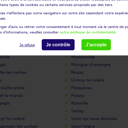
le-du-bois
Lardy
certains types de cookies ou certains services proposés par des tiers.
-saint-germain
Les granges-le-roi
ies n'affectera pas votre navigation sur notre site cependant votre expérien
ille
Leuville-sur-orge
ale.
Lisses
ger d'avis ou retirer votre consentement à tout moment via le centre de p
s d'informations, veuillez consulter
notre politique de confidentialité
.
e
Marcoussis
y
Mauchamps
Je contrôle
J'accepte
Je refuse
ert
Mespuits
ville
Monnerville
gis
Morigny-champigny
lle-les-roches
Nozay
y
Ormoy-la-rivière
vieille-poste
Pecqueuse
et-le-marais
Pussay
angis
Roinville
Saclay
cyr-la-rivière
Saint-cyr-sous-dourdan
germain-lès-corbeil
Saint-hilaire