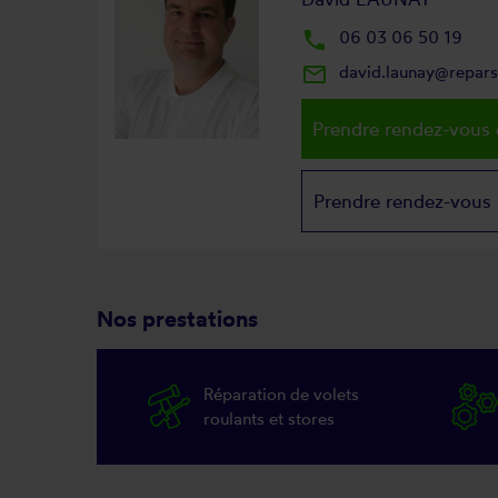
local_phone
06 03 06 50 19
mail_outline
david.launay@repar
Prendre rendez-vous 
Prendre rendez-vous
Nos prestations
Réparation de volets
roulants et stores