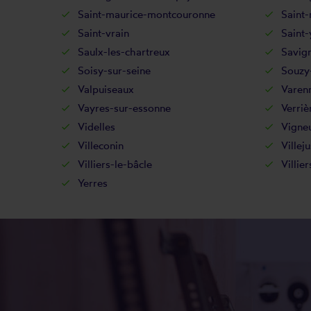
Saint-maurice-montcouronne
Saint-
Saint-vrain
Saint-
Saulx-les-chartreux
Savig
Soisy-sur-seine
Souzy-
Valpuiseaux
Varenn
Vayres-sur-essonne
Verriè
Videlles
Vigneu
Villeconin
Villeju
Villiers-le-bâcle
Villie
Yerres