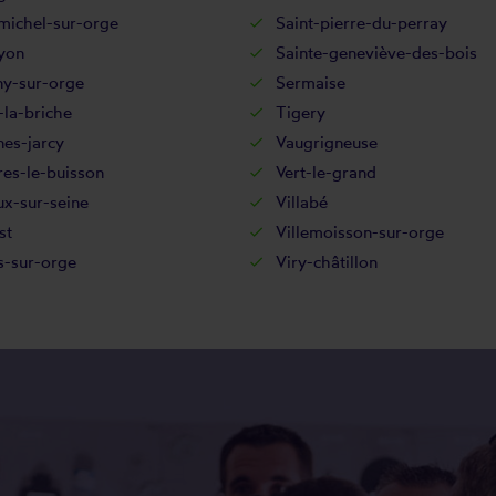
michel-sur-orge
Saint-pierre-du-perray
yon
Sainte-geneviève-des-bois
ny-sur-orge
Sermaise
la-briche
Tigery
es-jarcy
Vaugrigneuse
res-le-buisson
Vert-le-grand
x-sur-seine
Villabé
st
Villemoisson-sur-orge
rs-sur-orge
Viry-châtillon