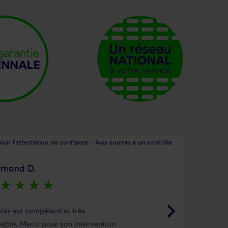
Voir l'attestation de confiance - Avis soumis à un contrôle
ymond D.
star_rate
star_rate
star_rate
star_rate
keyboard_arrow_right
las est compétent et très
able. Merci pour son intervention