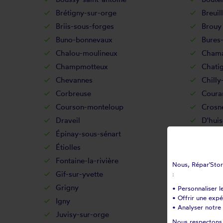
Brétigny-sur-orge
Breuil
Briis-sous-forges
Brouy
Buno-bonnevaux
Bures-
Chalou-moulineux
Chama
Champmotteux
Chatig
Chevannes
Chilly
Corbreuse
Coura
Courson-monteloup
Crosn
Draveil
D'huis
Épinay-sous-sénart
Épina
Étiolles
Étréc
Fontaine-la-rivière
Fonte
Nous, Répar'Store
Gif-sur-yvette
Gironv
:
Grigny
Guibev
• Personnaliser l
• Offrir une exp
Igny
Ittevil
• Analyser notre 
Juvisy-sur-orge
La fer
Nous respectons v