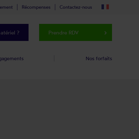
tement
Récompenses
Contactez-nous
tériel ?
Prendre RDV
keyboard_arrow_right
gagements
Nos forfaits