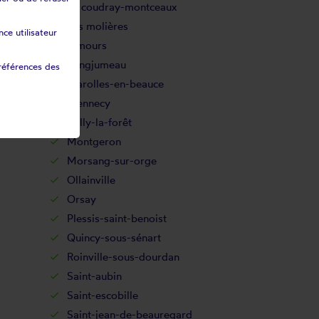
Le coudray-montceaux
Les molières
ce utilisateur
Limours
Longjumeau
références des
Marolles-en-beauce
Mennecy
Milly-la-forêt
Montgeron
Morsang-sur-orge
Ollainville
Orsay
Plessis-saint-benoist
Quincy-sous-sénart
Roinville-sous-dourdan
Saint-aubin
Saint-escobille
Saint-jean-de-beauregard