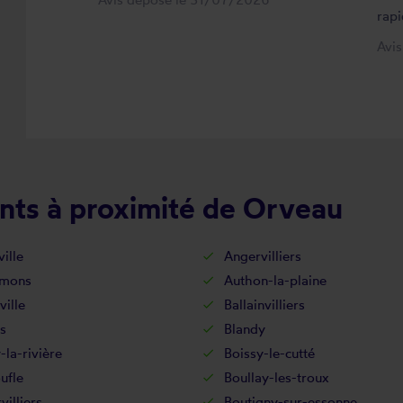
rapi
Avi
nts à proximité de Orveau
ille
Angervilliers
-mons
Authon-la-plaine
ville
Ballainvilliers
s
Blandy
-la-rivière
Boissy-le-cutté
ufle
Boullay-les-troux
villiers
Boutigny-sur-essonne