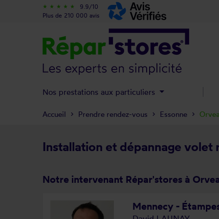
9.9/10
star_rate
star_rate
star_rate
star_rate
star_rate
Plus de 210 000 avis
Nos prestations aux particuliers
Accueil
Prendre rendez-vous
Essonne
Orve
Installation et dépannage volet
Notre intervenant Répar'stores à Orve
Mennecy - Étampe
David LAUNAY