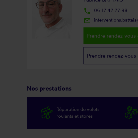
local_phone
06 17 47 77 98
mail_outline
interventions.battai
Prendre rendez-vous 
Prendre rendez-vous
Nos prestations
Réparation de volets
roulants et stores