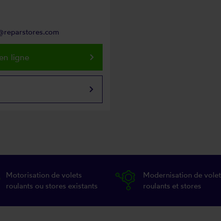
s@reparstores.com
keyboard_arrow_right
en ligne
keyboard_arrow_right
Motorisation de volets
Modernisation de volet
roulants ou stores existants
roulants et stores