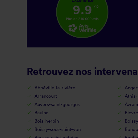
Excellence
9.9
/10
Plus de 210 000 avis
Retrouvez nos intervenan
Abbéville-la-rivière
Angerv
Arrancourt
Athis
Auvers-saint-georges
Avrain
Baulne
Bièvre
Bois-herpin
Boissy
Boissy-sous-saint-yon
Bondo
Boussy-saint-antoine
Bouter