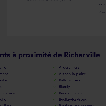
rapi
Avi
ts à proximité de Richarville
ille
Angervilliers
-mons
Authon-la-plaine
ville
Ballainvilliers
s
Blandy
-la-rivière
Boissy-le-cutté
ufle
Boullay-les-troux
villiers
Boutigny-sur-essonne