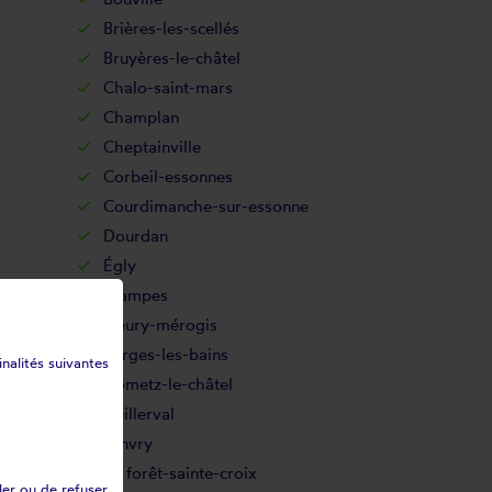
Brières-les-scellés
Bruyères-le-châtel
Chalo-saint-mars
Champlan
Cheptainville
Corbeil-essonnes
Courdimanche-sur-essonne
Dourdan
Égly
Étampes
Fleury-mérogis
Forges-les-bains
inalités suivantes
Gometz-le-châtel
Guillerval
Janvry
La forêt-sainte-croix
ler ou de refuser