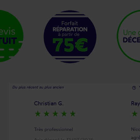
Du plus récent au plus ancien
help_outline
Christian G.
Ra
star_rate
star_rate
star_rate
star_rate
star_rate
star_rate
Très professionnel
Nico
agré
Avis déposé le 31/07/2026