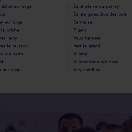
michel-sur-orge
Saint-pierre-du-perray
yon
Sainte-geneviève-des-bois
ny-sur-orge
Sermaise
la-briche
Tigery
es-jarcy
Vaugrigneuse
res-le-buisson
Vert-le-grand
x-sur-seine
Villabé
st
Villemoisson-sur-orge
rs-sur-orge
Viry-châtillon