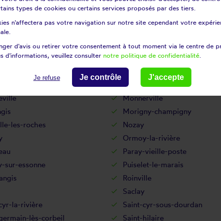
le-du-bois
Lardy
certains types de cookies ou certains services proposés par des tiers.
-saint-germain
Les granges-le-roi
ies n'affectera pas votre navigation sur notre site cependant votre expérien
ille
Leuville-sur-orge
ale.
Lisses
ger d'avis ou retirer votre consentement à tout moment via le centre de p
s d'informations, veuillez consulter
notre politique de confidentialité
.
e
Marcoussis
y
Mauchamps
Je contrôle
J'accepte
Je refuse
ert
Mespuits
ville
Monnerville
gis
Morigny-champigny
lle-les-roches
Nozay
y
Ormoy-la-rivière
eau
Paray-vieille-poste
y-sur-essonne
Puiselet-le-marais
angis
Roinville
Saclay
cyr-la-rivière
Saint-cyr-sous-dourdan
germain-lès-corbeil
Saint-hilaire