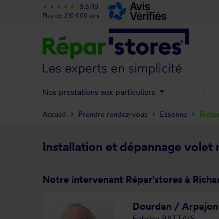
9.9/10
star_rate
star_rate
star_rate
star_rate
star_rate
Plus de 210 000 avis
Nos prestations aux particuliers
Accueil
Prendre rendez-vous
Essonne
Richar
Installation et dépannage volet r
Notre intervenant Répar'stores à Richar
Dourdan / Arpajon
Fabrice BATTAIS