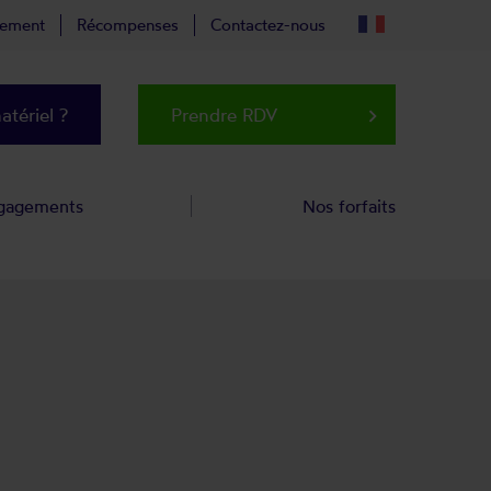
tement
Récompenses
Contactez-nous
tériel ?
Prendre RDV
keyboard_arrow_right
gagements
Nos forfaits