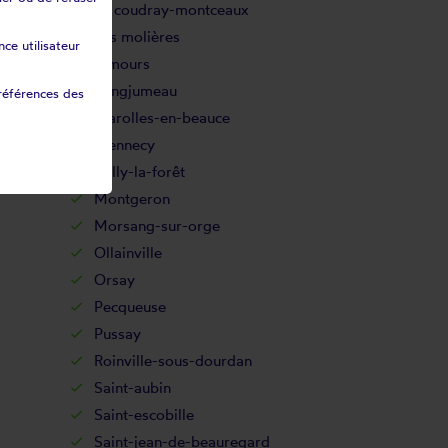
Le coudray-montceaux
Les molières
ce utilisateur
Limours
Longjumeau
références des
Marolles-en-beauce
Mennecy
Milly-la-forêt
Montgeron
Morsang-sur-orge
Ollainville
Orsay
Pecqueuse
Pussay
Roinville-sous-dourdan
Saint-aubin
Saint-escobille
Saint-jean-de-beauregard