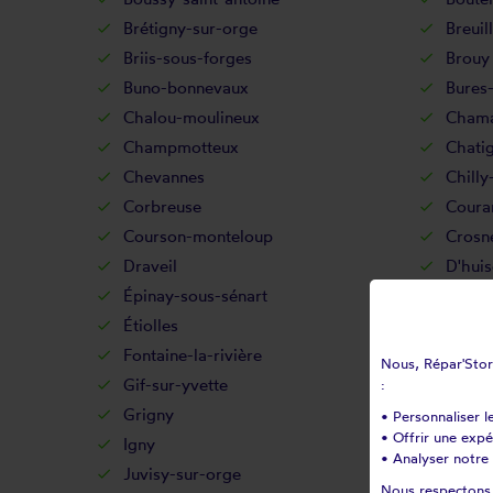
Brétigny-sur-orge
Breuil
Briis-sous-forges
Brouy
Buno-bonnevaux
Bures-
Chalou-moulineux
Chama
Champmotteux
Chatig
Chevannes
Chilly
Corbreuse
Coura
Courson-monteloup
Crosn
Draveil
D'huis
Épinay-sous-sénart
Épina
Étiolles
Étréc
Fontaine-la-rivière
Fonte
Nous, Répar'Store
Gif-sur-yvette
Gironv
:
Grigny
Guibev
• Personnaliser l
• Offrir une exp
Igny
Ittevil
• Analyser notre 
Juvisy-sur-orge
La fer
Nous respectons v