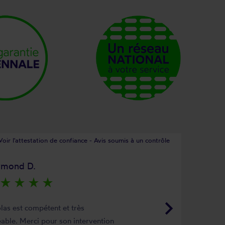
Voir l'attestation de confiance - Avis soumis à un contrôle
ymond D.
star_rate
star_rate
star_rate
star_rate
keyboard_arrow_right
las est compétent et très
able. Merci pour son intervention