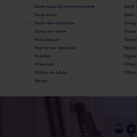
Saint-maurice-montcouronne
Saint-
Saint-vrain
Saint-
Saulx-les-chartreux
Savig
Soisy-sur-seine
Souzy-
Valpuiseaux
Varenn
Vayres-sur-essonne
Verriè
Videlles
Vigneu
Villeconin
Villeju
Villiers-le-bâcle
Villie
Yerres