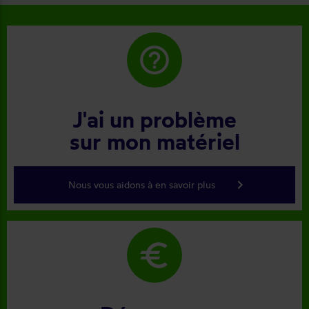
help_outline
J'ai un problème
sur mon matériel
keyboard_arrow_right
Nous vous aidons à en savoir plus
euro