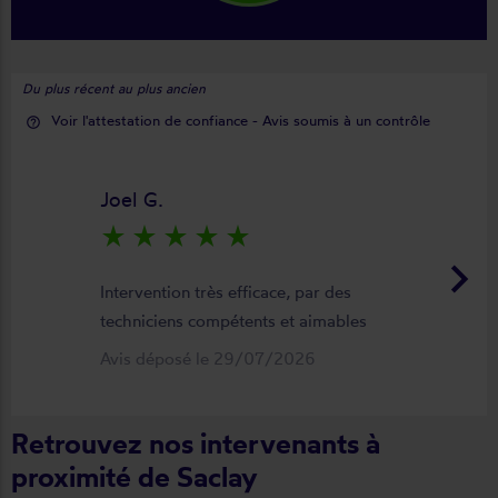
Du plus récent au plus ancien
Voir l'attestation de confiance - Avis soumis à un contrôle
help_outline
Joel G.
star_rate
star_rate
star_rate
star_rate
star_rate
keyboard_arrow_right
Intervention très efficace, par des
techniciens compétents et aimables
Avis déposé le 29/07/2026
Retrouvez nos intervenants à
proximité de Saclay