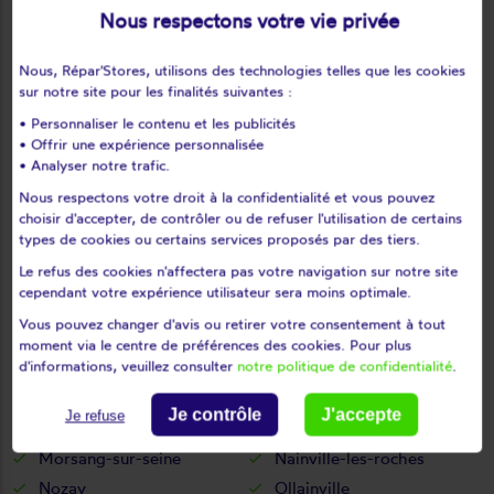
Les granges-le-roi
Les molières
Nous respectons votre vie privée
Les ulis
Leudeville
Leuville-sur-orge
Limours
Nous, Répar'Stores, utilisons des technologies telles que les cookies
sur notre site pour les finalités suivantes :
Limours en hurepoix
Linas
• Personnaliser le contenu et les publicités
Lisses
Longjumeau
• Offrir une expérience personnalisée
Longpont-sur-orge
Maisse
• Analyser notre trafic.
Marcoussis
Marolles-en-beauce
Nous respectons votre droit à la confidentialité et vous pouvez
choisir d'accepter, de contrôler ou de refuser l'utilisation de certains
Marolles-en-hurepoix
Massy
types de cookies ou certains services proposés par des tiers.
Mauchamps
Mennecy
Le refus des cookies n'affectera pas votre navigation sur notre site
Méréville
Mérobert
cependant votre expérience utilisateur sera moins optimale.
Mespuits
Milly-la-forêt
Vous pouvez changer d'avis ou retirer votre consentement à tout
Moigny-sur-école
Mondeville
moment via le centre de préférences des cookies. Pour plus
d'informations, veuillez consulter
notre politique de confidentialité
.
Monnerville
Montgeron
Montlhéry
Morangis
Je contrôle
J'accepte
Je refuse
Morigny-champigny
Morsang-sur-orge
Morsang-sur-seine
Nainville-les-roches
Nozay
Ollainville