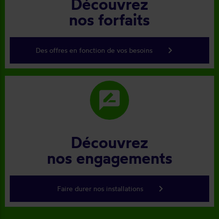
Découvrez
nos forfaits
keyboard_arrow_right
Des offres en fonction de vos besoins
rate_review
Découvrez
nos engagements
keyboard_arrow_right
Faire durer nos installations