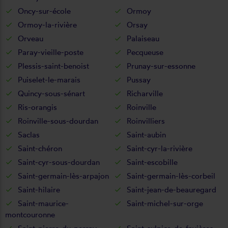
Oncy-sur-école
Ormoy
Ormoy-la-rivière
Orsay
Orveau
Palaiseau
Paray-vieille-poste
Pecqueuse
Plessis-saint-benoist
Prunay-sur-essonne
Puiselet-le-marais
Pussay
Quincy-sous-sénart
Richarville
Ris-orangis
Roinville
Roinville-sous-dourdan
Roinvilliers
Saclas
Saint-aubin
Saint-chéron
Saint-cyr-la-rivière
Saint-cyr-sous-dourdan
Saint-escobille
Saint-germain-lès-arpajon
Saint-germain-lès-corbeil
Saint-hilaire
Saint-jean-de-beauregard
Saint-maurice-
Saint-michel-sur-orge
montcouronne