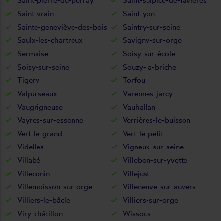
Saint-pierre-du-perray
Saint-sulpice-de-favières
Saint-vrain
Saint-yon
Sainte-geneviève-des-bois
Saintry-sur-seine
Saulx-les-chartreux
Savigny-sur-orge
Sermaise
Soisy-sur-école
Soisy-sur-seine
Souzy-la-briche
Tigery
Torfou
Valpuiseaux
Varennes-jarcy
Vaugrigneuse
Vauhallan
Vayres-sur-essonne
Verrières-le-buisson
Vert-le-grand
Vert-le-petit
Videlles
Vigneux-sur-seine
Villabé
Villebon-sur-yvette
Villeconin
Villejust
Villemoisson-sur-orge
Villeneuve-sur-auvers
Villiers-le-bâcle
Villiers-sur-orge
Viry-châtillon
Wissous