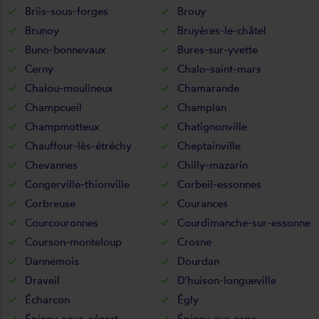
Briis-sous-forges
Brouy
Brunoy
Bruyères-le-châtel
Buno-bonnevaux
Bures-sur-yvette
Cerny
Chalo-saint-mars
Chalou-moulineux
Chamarande
Champcueil
Champlan
Champmotteux
Chatignonville
Chauffour-lès-étréchy
Cheptainville
Chevannes
Chilly-mazarin
Congerville-thionville
Corbeil-essonnes
Corbreuse
Courances
Courcouronnes
Courdimanche-sur-essonne
Courson-monteloup
Crosne
Dannemois
Dourdan
Draveil
D'huison-longueville
Écharcon
Égly
Épinay-sous-sénart
Épinay-sur-orge