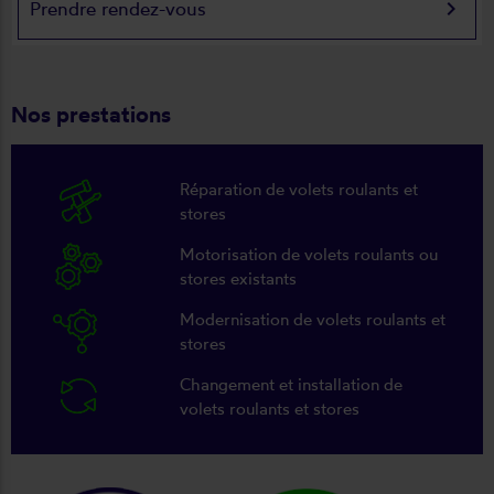
keyboard_arrow_right
Prendre rendez-vous
Nos prestations
Réparation de volets roulants et
stores
Motorisation de volets roulants ou
stores existants
Modernisation de volets roulants et
stores
Changement et installation de
volets roulants et stores