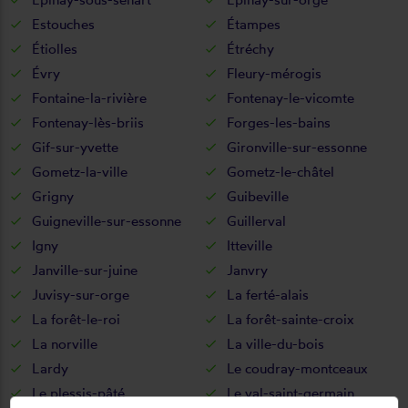
Estouches
Étampes
Étiolles
Étréchy
Évry
Fleury-mérogis
Fontaine-la-rivière
Fontenay-le-vicomte
Fontenay-lès-briis
Forges-les-bains
Gif-sur-yvette
Gironville-sur-essonne
Gometz-la-ville
Gometz-le-châtel
Grigny
Guibeville
Guigneville-sur-essonne
Guillerval
Igny
Itteville
Janville-sur-juine
Janvry
Juvisy-sur-orge
La ferté-alais
La forêt-le-roi
La forêt-sainte-croix
La norville
La ville-du-bois
Lardy
Le coudray-montceaux
Le plessis-pâté
Le val-saint-germain