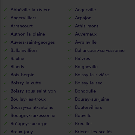
Abbéville-la-rivière
Angerville
Angervilliers
Arpajon
Arrancourt
Athis-mons
Authon-la-plaine
Auvernaux
Auvers-saint-georges
Avrainville
Ballainvilliers
Ballancourt-sur-essonne
Baulne
Bièvres
Blandy
Boigneville
Bois-herpin
Boissy-la-rivière
Boissy-le-cutté
Boissy-le-sec
Boissy-sous-saint-yon
Bondoufle
Boullay-les-troux
Bouray-sur-juine
Boussy-saint-antoine
Boutervilliers
Boutigny-sur-essonne
Bouville
Brétigny-sur-orge
Breuillet
Breux-jouy
Brières-les-scellés