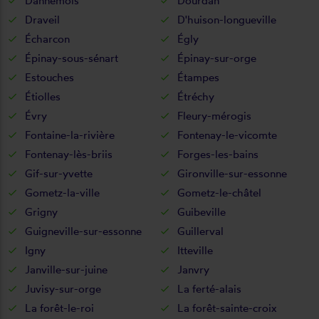
Dannemois
Dourdan
Draveil
D'huison-longueville
Écharcon
Égly
Épinay-sous-sénart
Épinay-sur-orge
Estouches
Étampes
Étiolles
Étréchy
Évry
Fleury-mérogis
Fontaine-la-rivière
Fontenay-le-vicomte
Fontenay-lès-briis
Forges-les-bains
Gif-sur-yvette
Gironville-sur-essonne
Gometz-la-ville
Gometz-le-châtel
Grigny
Guibeville
Guigneville-sur-essonne
Guillerval
Igny
Itteville
Janville-sur-juine
Janvry
Juvisy-sur-orge
La ferté-alais
La forêt-le-roi
La forêt-sainte-croix