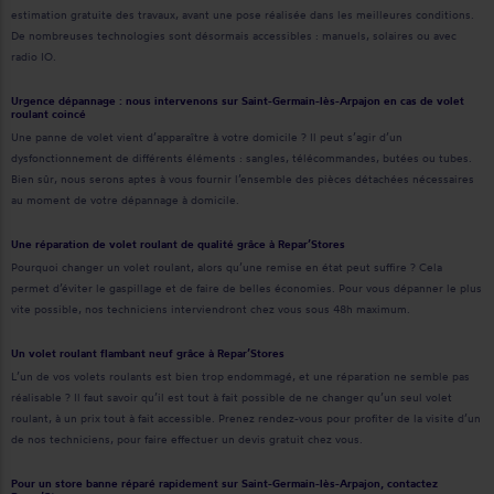
estimation gratuite des travaux, avant une pose réalisée dans les meilleures conditions.
De nombreuses technologies sont désormais accessibles : manuels, solaires ou avec
radio IO.
Urgence dépannage : nous intervenons sur Saint-Germain-lès-Arpajon en cas de volet
roulant coincé
Une panne de volet vient d’apparaître à votre domicile ? Il peut s’agir d’un
dysfonctionnement de différents éléments : sangles, télécommandes, butées ou tubes.
Bien sûr, nous serons aptes à vous fournir l’ensemble des pièces détachées nécessaires
au moment de votre dépannage à domicile.
Une réparation de volet roulant de qualité grâce à Repar’Stores
Pourquoi changer un volet roulant, alors qu’une remise en état peut suffire ? Cela
permet d’éviter le gaspillage et de faire de belles économies. Pour vous dépanner le plus
vite possible, nos techniciens interviendront chez vous sous 48h maximum.
Un volet roulant flambant neuf grâce à Repar’Stores
L’un de vos volets roulants est bien trop endommagé, et une réparation ne semble pas
réalisable ? Il faut savoir qu’il est tout à fait possible de ne changer qu’un seul volet
roulant, à un prix tout à fait accessible. Prenez rendez-vous pour profiter de la visite d’un
de nos techniciens, pour faire effectuer un devis gratuit chez vous.
Pour un store banne réparé rapidement sur Saint-Germain-lès-Arpajon, contactez