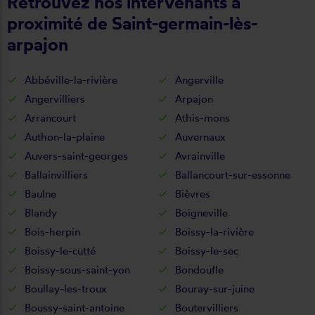
Retrouvez nos intervenants à
proximité de Saint-germain-lès-
arpajon
Abbéville-la-rivière
Angerville
Angervilliers
Arpajon
Arrancourt
Athis-mons
Authon-la-plaine
Auvernaux
Auvers-saint-georges
Avrainville
Ballainvilliers
Ballancourt-sur-essonne
Baulne
Bièvres
Blandy
Boigneville
Bois-herpin
Boissy-la-rivière
Boissy-le-cutté
Boissy-le-sec
Boissy-sous-saint-yon
Bondoufle
Boullay-les-troux
Bouray-sur-juine
Boussy-saint-antoine
Boutervilliers