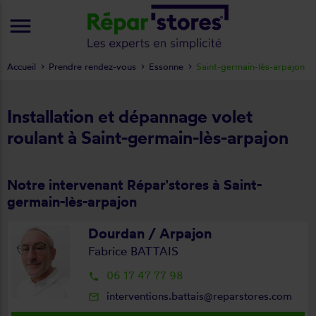
menu
Accueil
Prendre rendez-vous
Essonne
Saint-germain-lès-arpajon
Installation et dépannage volet
roulant à Saint-germain-lès-arpajon
Notre intervenant Répar'stores à Saint-
germain-lès-arpajon
Dourdan / Arpajon
Fabrice BATTAIS
06 17 47 77 98
local_phone
interventions.battais@reparstores.com
mail_outline