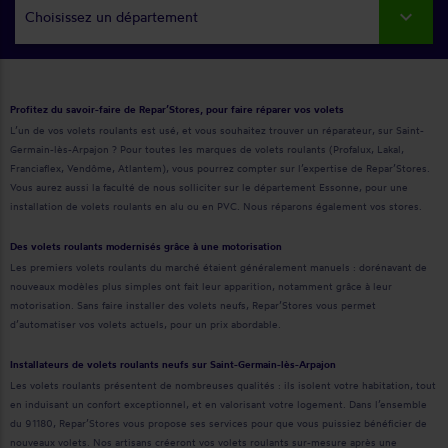
Choisissez un département
Profitez du savoir-faire de Repar’Stores, pour faire réparer vos volets
L’un de vos volets roulants est usé, et vous souhaitez trouver un réparateur, sur Saint-
Germain-lès-Arpajon ? Pour toutes les marques de volets roulants (Profalux, Lakal,
Franciaflex, Vendôme, Atlantem), vous pourrez compter sur l’expertise de Repar’Stores.
Vous aurez aussi la faculté de nous solliciter sur le département Essonne, pour une
installation de volets roulants en alu ou en PVC. Nous réparons également vos stores.
Des volets roulants modernisés grâce à une motorisation
Les premiers volets roulants du marché étaient généralement manuels : dorénavant de
nouveaux modèles plus simples ont fait leur apparition, notamment grâce à leur
motorisation. Sans faire installer des volets neufs, Repar’Stores vous permet
d’automatiser vos volets actuels, pour un prix abordable.
Installateurs de volets roulants neufs sur Saint-Germain-lès-Arpajon
Les volets roulants présentent de nombreuses qualités : ils isolent votre habitation, tout
en induisant un confort exceptionnel, et en valorisant votre logement. Dans l’ensemble
du 91180, Repar’Stores vous propose ses services pour que vous puissiez bénéficier de
nouveaux volets. Nos artisans créeront vos volets roulants sur-mesure après une