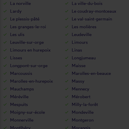
La norville
La ville-du-bois
Lardy
Le coudray-montceaux
Le plessis-pâté
Le val-saint-germain
Les granges-le-roi
Les molières
Les ulis
Leudeville
Leuville-sur-orge
Limours
Limours en hurepoix
Linas
Lisses
Longjumeau
Longpont-sur-orge
Maisse
Marcoussis
Marolles-en-beauce
Marolles-en-hurepoix
Massy
Mauchamps
Mennecy
Méréville
Mérobert
Mespuits
Milly-la-forêt
Moigny-sur-école
Mondeville
Monnerville
Montgeron
Montlhéry
Morangis