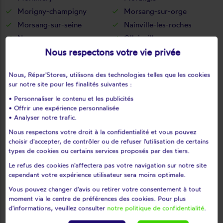
Morigny-champigny
Morsang-sur-orge
Morsang-sur-seine
Nainville-les-roches
Nozay
Ollainville
Nous respectons votre vie privée
Oncy-sur-école
Ormoy
Ormoy-la-rivière
Orsay
Nous, Répar'Stores, utilisons des technologies telles que les cookies
Orveau
Palaiseau
sur notre site pour les finalités suivantes :
Paray-vieille-poste
Pecqueuse
• Personnaliser le contenu et les publicités
Plessis-saint-benoist
Prunay-sur-essonne
• Offrir une expérience personnalisée
• Analyser notre trafic.
Puiselet-le-marais
Pussay
Quincy-sous-sénart
Richarville
Nous respectons votre droit à la confidentialité et vous pouvez
choisir d'accepter, de contrôler ou de refuser l'utilisation de certains
Ris-orangis
Roinville
types de cookies ou certains services proposés par des tiers.
Roinville-sous-dourdan
Roinvilliers
Le refus des cookies n'affectera pas votre navigation sur notre site
Saclas
Saclay
cependant votre expérience utilisateur sera moins optimale.
Saint-aubin
Saint-chéron
Vous pouvez changer d'avis ou retirer votre consentement à tout
moment via le centre de préférences des cookies. Pour plus
Saint-cyr-la-rivière
Saint-cyr-sous-dourdan
d'informations, veuillez consulter
notre politique de confidentialité
.
Saint-escobille
Saint-germain-lès-corbeil