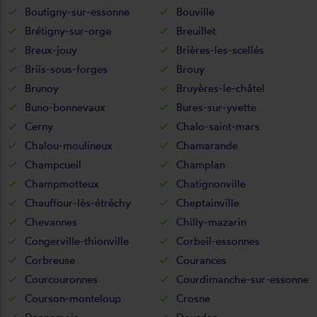
Boutigny-sur-essonne
Bouville
Brétigny-sur-orge
Breuillet
Breux-jouy
Brières-les-scellés
Briis-sous-forges
Brouy
Brunoy
Bruyères-le-châtel
Buno-bonnevaux
Bures-sur-yvette
Cerny
Chalo-saint-mars
Chalou-moulineux
Chamarande
Champcueil
Champlan
Champmotteux
Chatignonville
Chauffour-lès-étréchy
Cheptainville
Chevannes
Chilly-mazarin
Congerville-thionville
Corbeil-essonnes
Corbreuse
Courances
Courcouronnes
Courdimanche-sur-essonne
Courson-monteloup
Crosne