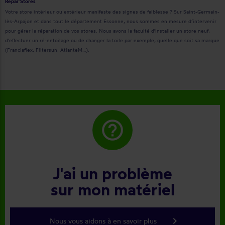
Repar’Stores
Votre store intérieur ou extérieur manifeste des signes de faiblesse ? Sur Saint-Germain-
lès-Arpajon et dans tout le département Essonne, nous sommes en mesure d’intervenir
pour gérer la réparation de vos stores. Nous avons la faculté d'installer un store neuf,
d'effectuer un ré-entoilage ou de changer la toile par exemple, quelle que soit sa marque
(Franciaflex, Filtersun, AtlanteM…).
help_outline
J'ai un problème
sur mon matériel
keyboard_arrow_right
Nous vous aidons à en savoir plus