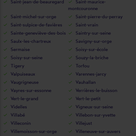
Saint-jean-de-beauregard
Saint-maurice-
montcouronne
Saint-michel-sur-orge
Saint-pierre-du-perray
Saint-sulpice-de-favières
Saint-vrain
Sainte-geneviève-des-bois
Saintry-sur-seine
Saulx-les-chartreux
Savigny-sur-orge
Sermaise
Soisy-sur-école
Soisy-sur-seine
Souzy-la-briche
Tigery
Torfou
Valpuiseaux
Varennes-jarcy
Vaugrigneuse
Vauhallan
Vayres-sur-essonne
Verrières-le-buisson
Vert-le-grand
Vert-le-petit
Videlles
Vigneux-sur-seine
Villabé
Villebon-sur-yvette
Villeconin
Villejust
Villemoisson-sur-orge
Villeneuve-sur-auvers