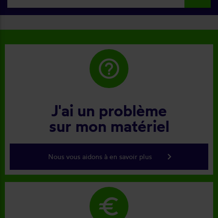
help_outline
J'ai un problème
sur mon matériel
keyboard_arrow_right
Nous vous aidons à en savoir plus
euro