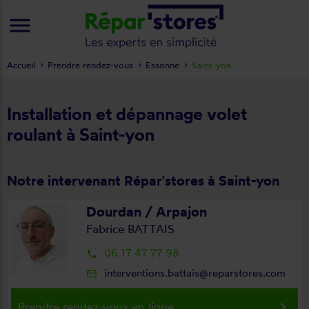
menu
Accueil
Prendre rendez-vous
Essonne
Saint-yon
Installation et dépannage volet
roulant à Saint-yon
Notre intervenant Répar'stores à Saint-yon
Dourdan / Arpajon
Fabrice BATTAIS
06 17 47 77 98
local_phone
interventions.battais@reparstores.com
mail_outline
keyboard_arrow_right
Prendre rendez-vous en ligne