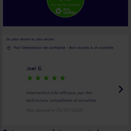
Plus de 210 000 avis
Du plus récent au plus ancien
Voir l'attestation de confiance - Avis soumis à un contrôle
help_outline
Joel G.
star_rate
star_rate
star_rate
star_rate
star_rate
keyboard_arrow_right
Intervention très efficace, par des
techniciens compétents et aimables
Avis déposé le 29/07/2026