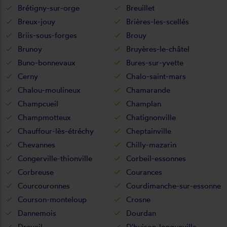
Brétigny-sur-orge
Breuillet
Breux-jouy
Brières-les-scellés
Briis-sous-forges
Brouy
Brunoy
Bruyères-le-châtel
Buno-bonnevaux
Bures-sur-yvette
Cerny
Chalo-saint-mars
Chalou-moulineux
Chamarande
Champcueil
Champlan
Champmotteux
Chatignonville
Chauffour-lès-étréchy
Cheptainville
Chevannes
Chilly-mazarin
Congerville-thionville
Corbeil-essonnes
Corbreuse
Courances
Courcouronnes
Courdimanche-sur-essonne
Courson-monteloup
Crosne
Dannemois
Dourdan
Draveil
D'huison-longueville