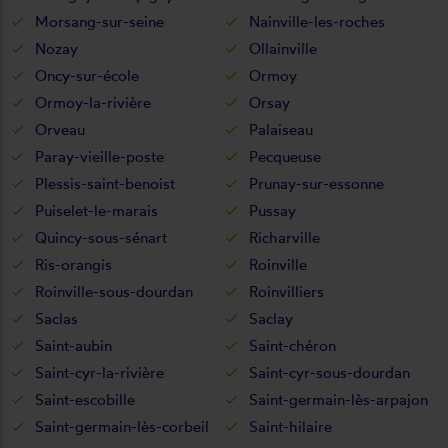
Morsang-sur-seine
Nainville-les-roches
Nozay
Ollainville
Oncy-sur-école
Ormoy
Ormoy-la-rivière
Orsay
Orveau
Palaiseau
Paray-vieille-poste
Pecqueuse
Plessis-saint-benoist
Prunay-sur-essonne
Puiselet-le-marais
Pussay
Quincy-sous-sénart
Richarville
Ris-orangis
Roinville
Roinville-sous-dourdan
Roinvilliers
Saclas
Saclay
Saint-aubin
Saint-chéron
Saint-cyr-la-rivière
Saint-cyr-sous-dourdan
Saint-escobille
Saint-germain-lès-arpajon
Saint-germain-lès-corbeil
Saint-hilaire