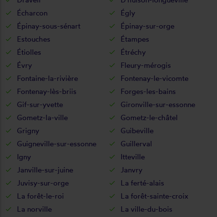
Écharcon
Égly
Épinay-sous-sénart
Épinay-sur-orge
Estouches
Étampes
Étiolles
Étréchy
Évry
Fleury-mérogis
Fontaine-la-rivière
Fontenay-le-vicomte
Fontenay-lès-briis
Forges-les-bains
Gif-sur-yvette
Gironville-sur-essonne
Gometz-la-ville
Gometz-le-châtel
Grigny
Guibeville
Guigneville-sur-essonne
Guillerval
Igny
Itteville
Janville-sur-juine
Janvry
Juvisy-sur-orge
La ferté-alais
La forêt-le-roi
La forêt-sainte-croix
La norville
La ville-du-bois