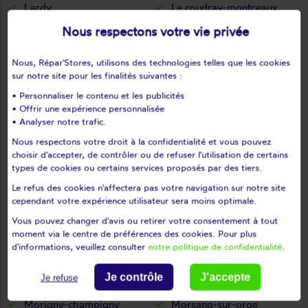
Lardy
Le coudray-montceaux
Le plessis-pâté
Le val-saint-germain
Nous respectons votre vie privée
Les granges-le-roi
Les molières
Les ulis
Leudeville
Nous, Répar'Stores, utilisons des technologies telles que les cookies
sur notre site pour les finalités suivantes :
Leuville-sur-orge
Limours
• Personnaliser le contenu et les publicités
Limours en hurepoix
Linas
• Offrir une expérience personnalisée
Lisses
Longjumeau
• Analyser notre trafic.
Longpont-sur-orge
Maisse
Nous respectons votre droit à la confidentialité et vous pouvez
choisir d'accepter, de contrôler ou de refuser l'utilisation de certains
Marcoussis
Marolles-en-beauce
types de cookies ou certains services proposés par des tiers.
Marolles-en-hurepoix
Massy
Le refus des cookies n'affectera pas votre navigation sur notre site
Mauchamps
Mennecy
cependant votre expérience utilisateur sera moins optimale.
Méréville
Mérobert
Vous pouvez changer d'avis ou retirer votre consentement à tout
Mespuits
Milly-la-forêt
moment via le centre de préférences des cookies. Pour plus
d'informations, veuillez consulter
notre politique de confidentialité
.
Moigny-sur-école
Mondeville
Monnerville
Montgeron
Je contrôle
J'accepte
Je refuse
Montlhéry
Morangis
Morigny-champigny
Morsang-sur-orge