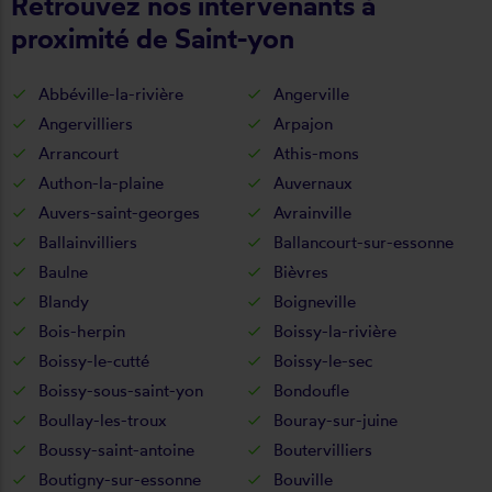
Retrouvez nos intervenants à
proximité de Saint-yon
Abbéville-la-rivière
Angerville
Angervilliers
Arpajon
Arrancourt
Athis-mons
Authon-la-plaine
Auvernaux
Auvers-saint-georges
Avrainville
Ballainvilliers
Ballancourt-sur-essonne
Baulne
Bièvres
Blandy
Boigneville
Bois-herpin
Boissy-la-rivière
Boissy-le-cutté
Boissy-le-sec
Boissy-sous-saint-yon
Bondoufle
Boullay-les-troux
Bouray-sur-juine
Boussy-saint-antoine
Boutervilliers
Boutigny-sur-essonne
Bouville