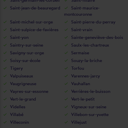
Saint-germain-lès-corbeil
Saint-hilaire
Saint-jean-de-beauregard
Saint-maurice-
montcouronne
Saint-michel-sur-orge
Saint-pierre-du-perray
Saint-sulpice-de-favières
Saint-vrain
Saint-yon
Sainte-geneviève-des-bois
Saintry-sur-seine
Saulx-les-chartreux
Savigny-sur-orge
Sermaise
Soisy-sur-école
Souzy-la-briche
Tigery
Torfou
Valpuiseaux
Varennes-jarcy
Vaugrigneuse
Vauhallan
Vayres-sur-essonne
Verrières-le-buisson
Vert-le-grand
Vert-le-petit
Videlles
Vigneux-sur-seine
Villabé
Villebon-sur-yvette
Villeconin
Villejust