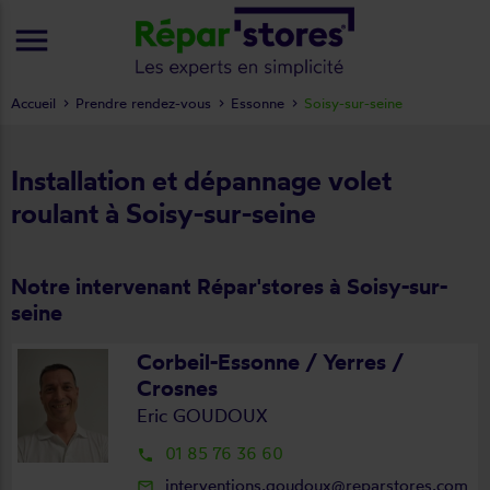
menu
Accueil
Prendre rendez-vous
Essonne
Soisy-sur-seine
Installation et dépannage volet
roulant à Soisy-sur-seine
Notre intervenant Répar'stores à Soisy-sur-
seine
Corbeil-Essonne / Yerres /
Crosnes
Eric GOUDOUX
01 85 76 36 60
local_phone
interventions.goudoux@reparstores.com
mail_outline