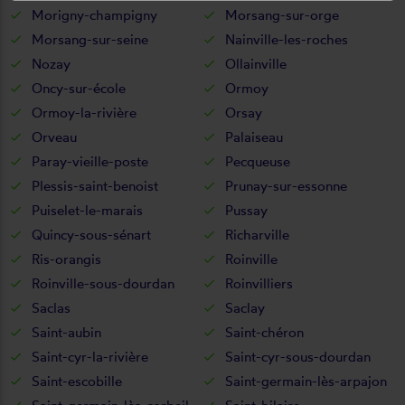
Morigny-champigny
Morsang-sur-orge
Morsang-sur-seine
Nainville-les-roches
Nozay
Ollainville
Oncy-sur-école
Ormoy
Ormoy-la-rivière
Orsay
Orveau
Palaiseau
Paray-vieille-poste
Pecqueuse
Plessis-saint-benoist
Prunay-sur-essonne
Puiselet-le-marais
Pussay
Quincy-sous-sénart
Richarville
Ris-orangis
Roinville
Roinville-sous-dourdan
Roinvilliers
Saclas
Saclay
Saint-aubin
Saint-chéron
Saint-cyr-la-rivière
Saint-cyr-sous-dourdan
Saint-escobille
Saint-germain-lès-arpajon