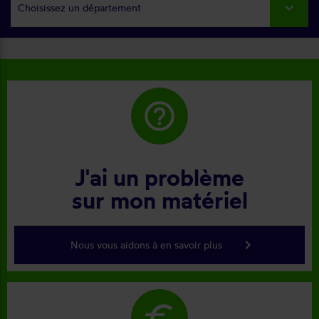
Choisissez un département
help_outline
J'ai un problème
sur mon matériel
keyboard_arrow_right
Nous vous aidons à en savoir plus
euro