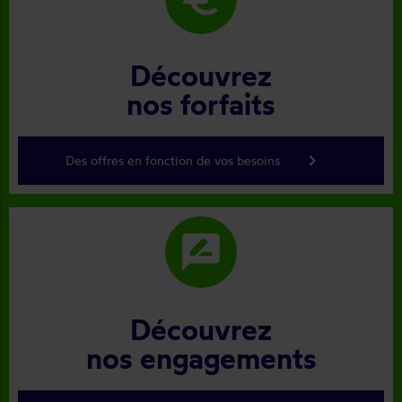
Découvrez
nos forfaits
keyboard_arrow_right
Des offres en fonction de vos besoins
rate_review
Découvrez
nos engagements