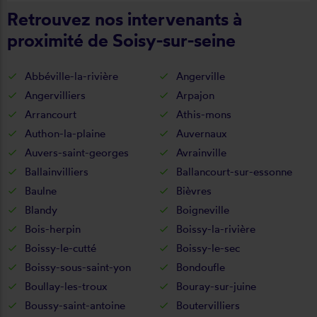
Retrouvez nos intervenants à
proximité de Soisy-sur-seine
Abbéville-la-rivière
Angerville
Angervilliers
Arpajon
Arrancourt
Athis-mons
Authon-la-plaine
Auvernaux
Auvers-saint-georges
Avrainville
Ballainvilliers
Ballancourt-sur-essonne
Baulne
Bièvres
Blandy
Boigneville
Bois-herpin
Boissy-la-rivière
Boissy-le-cutté
Boissy-le-sec
Boissy-sous-saint-yon
Bondoufle
Boullay-les-troux
Bouray-sur-juine
Boussy-saint-antoine
Boutervilliers