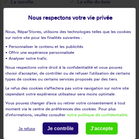
La norville
La ville-du-bois
Lardy
Le coudray-montceaux
Nous respectons votre vie privée
Le plessis-pâté
Le val-saint-germain
Les granges-le-roi
Les molières
Nous, Répar'Stores, utilisons des technologies telles que les cookies
Les ulis
Leudeville
sur notre site pour les finalités suivantes :
Leuville-sur-orge
Limours
• Personnaliser le contenu et les publicités
Limours en hurepoix
Linas
• Offrir une expérience personnalisée
• Analyser notre trafic.
Lisses
Longjumeau
Nous respectons votre droit à la confidentialité et vous pouvez
Longpont-sur-orge
Maisse
choisir d'accepter, de contrôler ou de refuser l'utilisation de certains
Marcoussis
Marolles-en-beauce
types de cookies ou certains services proposés par des tiers.
Marolles-en-hurepoix
Massy
Le refus des cookies n'affectera pas votre navigation sur notre site
Mauchamps
Mennecy
cependant votre expérience utilisateur sera moins optimale.
Méréville
Mérobert
Vous pouvez changer d'avis ou retirer votre consentement à tout
moment via le centre de préférences des cookies. Pour plus
Mespuits
Milly-la-forêt
d'informations, veuillez consulter
notre politique de confidentialité
.
Moigny-sur-école
Mondeville
Monnerville
Montgeron
Je contrôle
J'accepte
Je refuse
Montlhéry
Morangis