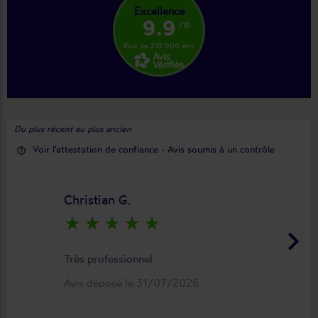
Excellence
9.9
/10
Plus de 210 000 avis
Du plus récent au plus ancien
Voir l'attestation de confiance - Avis soumis à un contrôle
help_outline
Christian G.
star_rate
star_rate
star_rate
star_rate
star_rate
keyboard_arrow_right
Très professionnel
Avis déposé le 31/07/2026