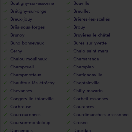
Boutigny-sur-essonne
Bouville
Brétigny-sur-orge
Breuillet
Breux-jouy
Brières-les-scellés
Briis-sous-forges
Brouy
Brunoy
Bruyères-le-châtel
Buno-bonnevaux
Bures-sur-yvette
Cerny
Chalo-saint-mars
Chalou-moulineux
Chamarande
Champcueil
Champlan
Champmotteux
Chatignonville
Chauffour-lès-étréchy
Cheptainville
Chevannes
Chilly-mazarin
Congerville-thionville
Corbeil-essonnes
Corbreuse
Courances
Courcouronnes
Courdimanche-sur-essonne
Courson-monteloup
Crosne
Dannemois
Dourdan