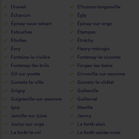
Draveil
D'huison-longueville
Écharcon
Égly
Épinay-sous-sénart
Épinay-sur-orge
Estouches
Étampes
Étiolles
Étréchy
Évry
Fleury-mérogis
Fontaine-la-rivière
Fontenay-le-vicomte
Fontenay-lès-briis
Forges-les-bains
Gif-sur-yvette
Gironville-sur-essonne
Gometz-la-ville
Gometz-le-châtel
Grigny
Guibeville
Guigneville-sur-essonne
Guillerval
Igny
Itteville
Janville-sur-juine
Janvry
Juvisy-sur-orge
La ferté-alais
La forêt-le-roi
La forêt-sainte-croix