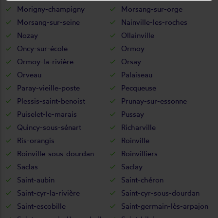
Morigny-champigny
Morsang-sur-orge
Morsang-sur-seine
Nainville-les-roches
Nozay
Ollainville
Oncy-sur-école
Ormoy
Ormoy-la-rivière
Orsay
Orveau
Palaiseau
Paray-vieille-poste
Pecqueuse
Plessis-saint-benoist
Prunay-sur-essonne
Puiselet-le-marais
Pussay
Quincy-sous-sénart
Richarville
Ris-orangis
Roinville
Roinville-sous-dourdan
Roinvilliers
Saclas
Saclay
Saint-aubin
Saint-chéron
Saint-cyr-la-rivière
Saint-cyr-sous-dourdan
Saint-escobille
Saint-germain-lès-arpajon