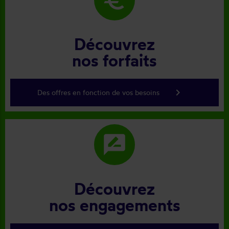
Découvrez
nos forfaits
keyboard_arrow_right
Des offres en fonction de vos besoins
rate_review
Découvrez
nos engagements