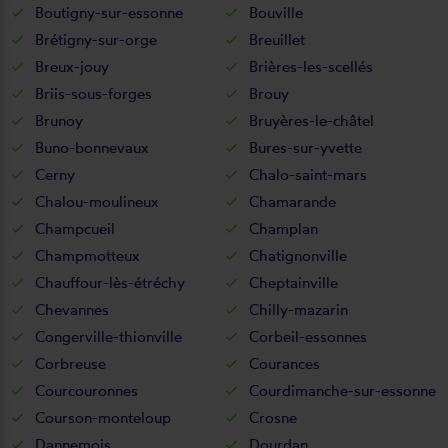
Boutigny-sur-essonne
Bouville
Brétigny-sur-orge
Breuillet
Breux-jouy
Brières-les-scellés
Briis-sous-forges
Brouy
Brunoy
Bruyères-le-châtel
Buno-bonnevaux
Bures-sur-yvette
Cerny
Chalo-saint-mars
Chalou-moulineux
Chamarande
Champcueil
Champlan
Champmotteux
Chatignonville
Chauffour-lès-étréchy
Cheptainville
Chevannes
Chilly-mazarin
Congerville-thionville
Corbeil-essonnes
Corbreuse
Courances
Courcouronnes
Courdimanche-sur-essonne
Courson-monteloup
Crosne
Dannemois
Dourdan