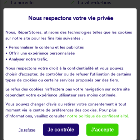
La norville
La ville-du-bois
Lardy
Le coudray-montceaux
Nous respectons votre vie privée
Le plessis-pâté
Le val-saint-germain
Les granges-le-roi
Les molières
Nous, Répar'Stores, utilisons des technologies telles que les cookies
Les ulis
Leudeville
sur notre site pour les finalités suivantes :
Leuville-sur-orge
Limours
• Personnaliser le contenu et les publicités
Limours en hurepoix
Linas
• Offrir une expérience personnalisée
• Analyser notre trafic.
Lisses
Longjumeau
Nous respectons votre droit à la confidentialité et vous pouvez
Longpont-sur-orge
Maisse
choisir d'accepter, de contrôler ou de refuser l'utilisation de certains
Marcoussis
Marolles-en-beauce
types de cookies ou certains services proposés par des tiers.
Marolles-en-hurepoix
Massy
Le refus des cookies n'affectera pas votre navigation sur notre site
Mauchamps
Mennecy
cependant votre expérience utilisateur sera moins optimale.
Méréville
Mérobert
Vous pouvez changer d'avis ou retirer votre consentement à tout
moment via le centre de préférences des cookies. Pour plus
Mespuits
Milly-la-forêt
d'informations, veuillez consulter
notre politique de confidentialité
.
Moigny-sur-école
Mondeville
Monnerville
Montgeron
Je contrôle
J'accepte
Je refuse
Montlhéry
Morangis