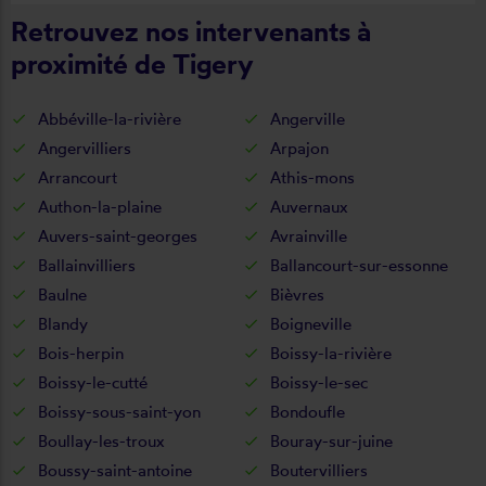
Retrouvez nos intervenants à
proximité de Tigery
Abbéville-la-rivière
Angerville
Angervilliers
Arpajon
Arrancourt
Athis-mons
Authon-la-plaine
Auvernaux
Auvers-saint-georges
Avrainville
Ballainvilliers
Ballancourt-sur-essonne
Baulne
Bièvres
Blandy
Boigneville
Bois-herpin
Boissy-la-rivière
Boissy-le-cutté
Boissy-le-sec
Boissy-sous-saint-yon
Bondoufle
Boullay-les-troux
Bouray-sur-juine
Boussy-saint-antoine
Boutervilliers