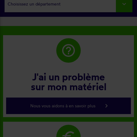
Choisissez un département
help_outline
J'ai un problème
sur mon matériel
keyboard_arrow_right
Nous vous aidons à en savoir plus
euro