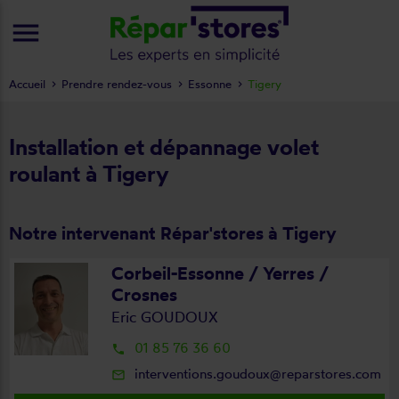
menu
Accueil
Prendre rendez-vous
Essonne
Tigery
Installation et dépannage volet
roulant à Tigery
Notre intervenant Répar'stores à Tigery
Corbeil-Essonne / Yerres /
Crosnes
Eric GOUDOUX
01 85 76 36 60
local_phone
interventions.goudoux@reparstores.com
mail_outline