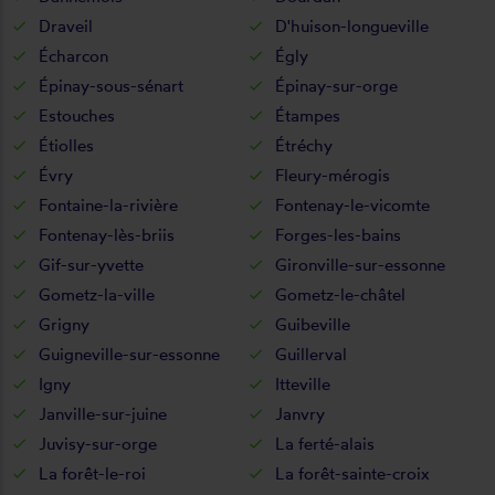
Draveil
D'huison-longueville
Écharcon
Égly
Épinay-sous-sénart
Épinay-sur-orge
Estouches
Étampes
Étiolles
Étréchy
Évry
Fleury-mérogis
Fontaine-la-rivière
Fontenay-le-vicomte
Fontenay-lès-briis
Forges-les-bains
Gif-sur-yvette
Gironville-sur-essonne
Gometz-la-ville
Gometz-le-châtel
Grigny
Guibeville
Guigneville-sur-essonne
Guillerval
Igny
Itteville
Janville-sur-juine
Janvry
Juvisy-sur-orge
La ferté-alais
La forêt-le-roi
La forêt-sainte-croix