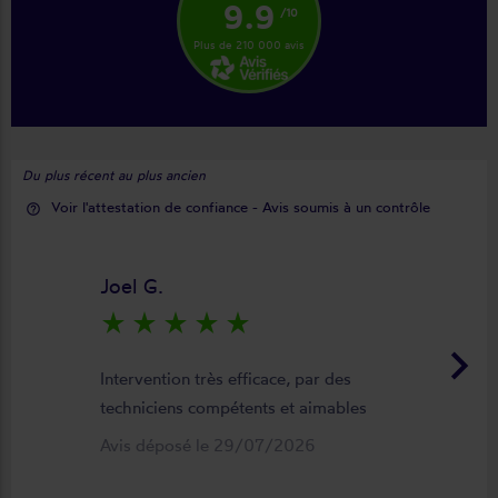
9.9
/10
Plus de 210 000 avis
Du plus récent au plus ancien
Voir l'attestation de confiance - Avis soumis à un contrôle
help_outline
Joel G.
star_rate
star_rate
star_rate
star_rate
star_rate
keyboard_arrow_right
Intervention très efficace, par des
techniciens compétents et aimables
Avis déposé le 29/07/2026