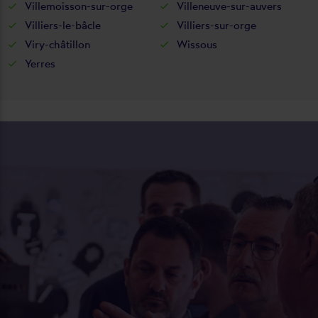
Villemoisson-sur-orge
Villeneuve-sur-auvers
Villiers-le-bâcle
Villiers-sur-orge
Viry-châtillon
Wissous
Yerres