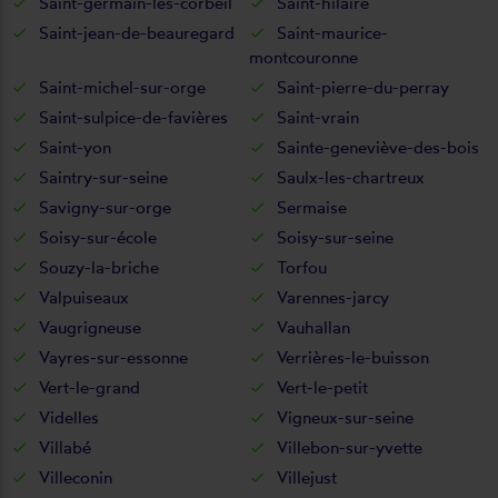
Saint-germain-lès-corbeil
Saint-hilaire
Saint-jean-de-beauregard
Saint-maurice-
montcouronne
Saint-michel-sur-orge
Saint-pierre-du-perray
Saint-sulpice-de-favières
Saint-vrain
Saint-yon
Sainte-geneviève-des-bois
Saintry-sur-seine
Saulx-les-chartreux
Savigny-sur-orge
Sermaise
Soisy-sur-école
Soisy-sur-seine
Souzy-la-briche
Torfou
Valpuiseaux
Varennes-jarcy
Vaugrigneuse
Vauhallan
Vayres-sur-essonne
Verrières-le-buisson
Vert-le-grand
Vert-le-petit
Videlles
Vigneux-sur-seine
Villabé
Villebon-sur-yvette
Villeconin
Villejust